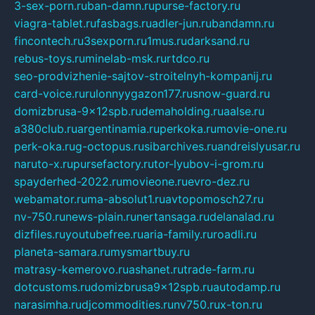
3-sex-porn.ru
ban-damn.ru
purse-factory.ru
viagra-tablet.ru
fasbags.ru
adler-jun.ru
bandamn.ru
fincontech.ru
3sexporn.ru
1mus.ru
darksand.ru
rebus-toys.ru
minelab-msk.ru
rtdco.ru
seo-prodvizhenie-sajtov-stroitelnyh-kompanij.ru
card-voice.ru
rulonnyygazon177.ru
snow-guard.ru
domizbrusa-9x12spb.ru
demaholding.ru
aalse.ru
a380club.ru
argentinamia.ru
perkoka.ru
movie-one.ru
perk-oka.ru
g-octopus.ru
sibarchives.ru
andreislyusar.ru
naruto-x.ru
pursefactory.ru
tor-lyubov-i-grom.ru
spayderhed-2022.ru
movieone.ru
evro-dez.ru
webamator.ru
ma-absolut1.ru
avtopomosch27.ru
nv-750.ru
news-plain.ru
nertansaga.ru
delanalad.ru
dizfiles.ru
youtubefree.ru
aria-family.ru
roadli.ru
planeta-samara.ru
mysmartbuy.ru
matrasy-kemerovo.ru
ashanet.ru
trade-farm.ru
dotcustoms.ru
domizbrusa9x12spb.ru
autodamp.ru
narasimha.ru
djcommodities.ru
nv750.ru
x-ton.ru