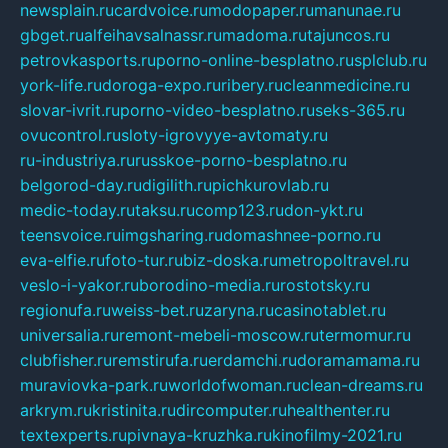
newsplain.ru
cardvoice.ru
modopaper.ru
manunae.ru
gbget.ru
alfeihavsalnassr.ru
madoma.ru
tajuncos.ru
petrovkasports.ru
porno-online-besplatno.ru
splclub.ru
york-life.ru
doroga-expo.ru
ribery.ru
cleanmedicine.ru
slovar-ivrit.ru
porno-video-besplatno.ru
seks-365.ru
ovucontrol.ru
sloty-igrovyye-avtomaty.ru
ru-industriya.ru
russkoe-porno-besplatno.ru
belgorod-day.ru
digilith.ru
pichkurovlab.ru
medic-today.ru
taksu.ru
comp123.ru
don-ykt.ru
teensvoice.ru
imgsharing.ru
domashnee-porno.ru
eva-elfie.ru
foto-tur.ru
biz-doska.ru
metropoltravel.ru
veslo-i-yakor.ru
borodino-media.ru
rostotsky.ru
regionufa.ru
weiss-bet.ru
zaryna.ru
casinotablet.ru
universalia.ru
remont-mebeli-moscow.ru
termomur.ru
clubfisher.ru
remstirufa.ru
erdamchi.ru
doramamama.ru
muraviovka-park.ru
worldofwoman.ru
clean-dreams.ru
arkrym.ru
kristinita.ru
dircomputer.ru
healthenter.ru
textexperts.ru
pivnaya-kruzhka.ru
kinofilmy-2021.ru