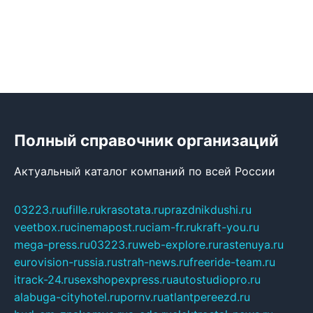
Полный справочник организаций
Актуальный каталог компаний по всей России
03223.ru
ufille.ru
krasotata.ru
prazdnikdushi.ru
veetbox.ru
cinemapost.ru
ciam-fr.ru
kraft-you.ru
mega-press.ru
03223.ru
web-explore.ru
rastenuya.ru
eurovision-russia.ru
strah-news.ru
freeride-team.ru
itrack-24.ru
sexshopexpress.ru
autostudiopro.ru
alabuga-cityhotel.ru
pornv.ru
atlantpereezd.ru