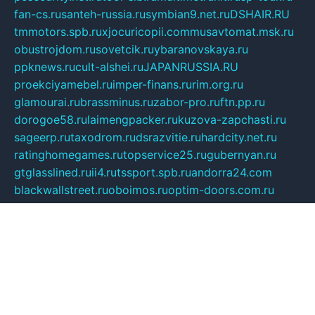
fan-cs.ru
santeh-russia.ru
symbian9.net.ru
DSHAIR.RU
tmmotors.spb.ru
xjocuricopii.com
musavtomat.msk.ru
obustrojdom.ru
sovetcik.ru
ybaranovskaya.ru
ppknews.ru
cult-alshei.ru
JAPANRUSSIA.RU
proekciyamebel.ru
imper-finans.ru
rim.org.ru
glamourai.ru
brassminus.ru
zabor-pro.ru
ftn.pp.ru
dorogoe58.ru
laimengpacker.ru
kuzova-zapchasti.ru
sageerp.ru
taxodrom.ru
dsrazvitie.ru
hardcity.net.ru
ratinghomegames.ru
topservice25.ru
gubernyan.ru
gtglasslined.ru
ii4.ru
tssport.spb.ru
andorra24.com
blackwallstreet.ru
oboimos.ru
optim-doors.com.ru
ikuch.ru
nycr.org.ru
npa21.ru
vremya-ch.spb.ru
desert000.ru
ivtorgi.ru
ifiori.ru
catalog-statei.ru
dcv.org.ru
spetsmaster174.ru
ipkameryhiseeu.ru
dum26.ru
ruspol.spb.ru
fr-opendp.ru
kam-solnyshko.ru
cheyenne-arapaho.ru
sevzapmetal.spb.ru
ted-lapidus.spb.ru
parasite-eliminator.ru
sigma-complete.ru
modernworld.ru
dama-moda.ru