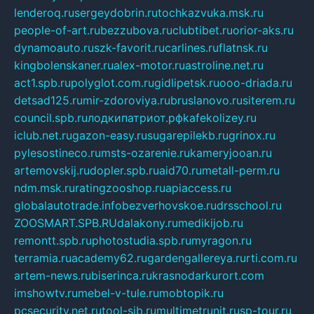
lenderoq.ru
sergeydobrin.ru
tochkazvuka.msk.ru
people-of-art.ru
bezzubova.ru
clubtibet.ru
orior-aks.ru
dynamoauto.ru
szk-favorit.ru
carlines.ru
flatnsk.ru
kingbolenskaner.ru
alex-motor.ru
astroline.net.ru
act1.spb.ru
polyglot.com.ru
gidlipetsk.ru
ooo-driada.ru
detsad125.ru
mir-zdoroviya.ru
bruslanovo.ru
siterem.ru
council.spb.ru
лодкипатриот.рф
kafekolizey.ru
iclub.net.ru
gazon-easy.ru
sugarepilekb.ru
grinox.ru
pylesostineco.ru
msts-ozarenie.ru
kameryjooan.ru
artemovskij.ru
dopler.spb.ru
aid70.ru
metall-perm.ru
ndm.msk.ru
ratingzooshop.ru
apiaccess.ru
globalautotrade.info
bezverhovskoe.ru
drsschool.ru
ZOOSMART.SPB.RU
dalakony.ru
medikijob.ru
remontt.spb.ru
photostudia.spb.ru
myragon.ru
terramia.ru
academy62.ru
gardengallereya.ru
rti.com.ru
artem-news.ru
biserinca.ru
krasnodarkurort.com
imshowtv.ru
mebel-v-tule.ru
mobtopik.ru
pcsecurity.net.ru
tool-sib.ru
multimetrunit.ru
sp-tour.ru