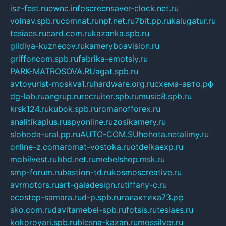
isz-fest.ru
ewnc.info
screensaver-clock.net.ru
volnav.spb.ru
comnat.ru
npf.net.ru
7bit.pp.ru
kalugatur.ru
tesiaes.ru
card.com.ru
kazanka.spb.ru
gildiya-kuznecov.ru
kameryboavision.ru
griffoncom.spb.ru
fabrika-emotsiy.ru
PARK-MATROSOVA.RU
agat.spb.ru
avtoyurist-moskva1.ru
hardware.org.ru
схема-авто.рф
dg-lab.ru
angrup.ru
recruiter.spb.ru
music8.spb.ru
krsk124.ru
kubok.spb.ru
romanofforex.ru
analitikaplus.ru
spyonline.ru
zosikamery.ru
sloboda-ural.pp.ru
AUTO-COM.SU
hohota.net
alimy.ru
online-z.com
aromat-vostoka.ru
otdelkaexp.ru
mobilvest.ru
bbd.net.ru
mebelshop.msk.ru
smp-forum.ru
bastion-td.ru
kosmoscreative.ru
avrmotors.ru
art-galadesign.ru
tiffany-c.ru
ecostep-samara.ru
d-p.spb.ru
галактика73.рф
sko.com.ru
davitamebel-spb.ru
fotsis.ru
tesiaes.ru
kokoroyari.spb.ru
blesna-kazan.ru
mossilver.ru