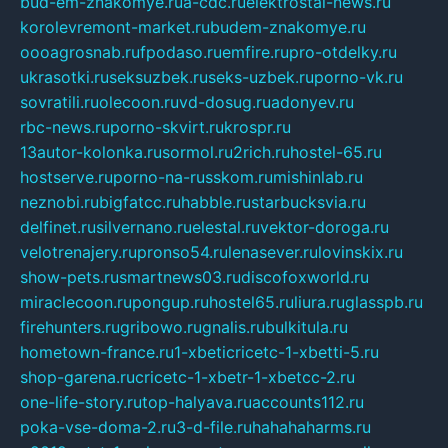
bud-em-znakomye.ru
a-cdc.ru
elektrostal-news.ru
korolevremont-market.ru
budem-znakomye.ru
oooagrosnab.ru
fpodaso.ru
emfire.ru
pro-otdelky.ru
ukrasotki.ru
seksuzbek.ru
seks-uzbek.ru
porno-vk.ru
sovratili.ru
olecoon.ru
vd-dosug.ru
adonyev.ru
rbc-news.ru
porno-skvirt.ru
krospr.ru
13autor-kolonka.ru
sormol.ru
2rich.ru
hostel-65.ru
hostserve.ru
porno-na-russkom.ru
mishinlab.ru
neznobi.ru
bigfatcc.ru
habble.ru
starbucksvia.ru
delfinet.ru
silvernano.ru
elestal.ru
vektor-doroga.ru
velotrenajery.ru
pronso54.ru
lenasever.ru
lovinskix.ru
show-pets.ru
smartnews03.ru
discofoxworld.ru
miraclecoon.ru
pongup.ru
hostel65.ru
liura.ru
glasspb.ru
firehunters.ru
gribowo.ru
gnalis.ru
bulkitula.ru
hometown-france.ru
1-xbeticricetc-1-xbetti-5.ru
shop-garena.ru
cricetc-1-xbetr-1-xbetcc-2.ru
one-life-story.ru
top-halyava.ru
accounts112.ru
poka-vse-doma-2.ru
3-d-file.ru
hahahaharms.ru