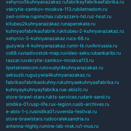
xehyroo5kuhnyanazakaz.ru
fabrikayfabrikaefabrika.ru
vskrytie-zamkov-moskva-113.ru
biletnadom.ru
zed-online.ru
pimchax.ru
brazzers-hd.ru
z-host.ru
kitubeu2kuhnyanazakaz.ru
naperekate.ru
kuhnyaofabrikaufabrik.ru
kitubeu-2-kuhnyanazakaz.ru
xehyroo-5-kuhnyanazakaz.ru
cs-68.ru
guzywia-4-kuhnyanazakaz.ru
mir-tk.ru
vlknrussia.ru
cs68.ru
vladivostok-map.ru
video-seks.ru
bankaribi.ru
raszar.ru
vskrytie-zamkov-moskva113.ru
lipetsktelecom.ru
tovudyi4kuhnyanazakaz.ru
seksuzb.ru
guzywia4kuhnyanazakaz.ru
fabrikaofabrikaokuhny.ru
kuhnyaekuhnyaafabrika.ru
kuhnyaykuhnyayfabrika.ru
e-abis1c.ru
store-brawl-stars.ru
kts-services.ru
dark-sand.ru
sindika-01.ru
sp-life.ru
x-legion.ru
sib-archives.ru
e-abis-1-c.ru
sindika01.ru
venda-festival.ru
store-brawlstars.ru
dooraleksandria.ru
antenna-highly.ru
mine-lab-msk.ru
1-mus.ru