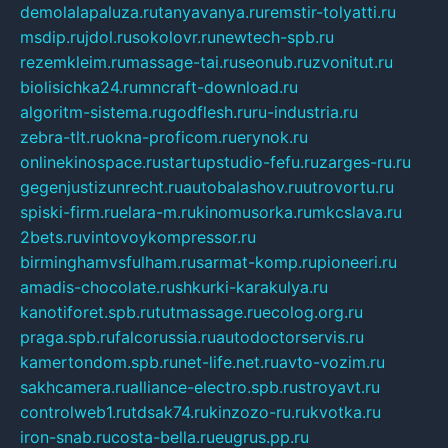
demolalapaluza.ru
tanyavanya.ru
remstir-tolyatti.ru
msdip.ru
jdol.ru
sokolovr.ru
newtech-spb.ru
rezemkleim.ru
massage-tai.ru
seonub.ru
zvonitut.ru
biolisichka24.ru
mncraft-download.ru
algoritm-sistema.ru
godflesh.ru
ru-industria.ru
zebra-tlt.ru
okna-proficom.ru
erynok.ru
onlinekinospace.ru
startupstudio-fefu.ru
zarges-ru.ru
gegenjustizunrecht.ru
autobalashov.ru
utrovortu.ru
spiski-firm.ru
elara-m.ru
kinomusorka.ru
mkcslava.ru
2bets.ru
vintovoykompressor.ru
birminghamvsfulham.ru
sarmat-komp.ru
pioneeri.ru
amadis-chocolate.ru
shkurki-karakulya.ru
kanotiforet.spb.ru
tutmassage.ru
ecolog.org.ru
praga.spb.ru
falcorussia.ru
autodoctorservis.ru
kamertondom.spb.ru
net-life.net.ru
avto-vozim.ru
sakhcamera.ru
alliance-electro.spb.ru
stroyavt.ru
controlweb1.ru
tdsak74.ru
kinzozo-ru.ru
kvotka.ru
iron-snab.ru
costa-bella.ru
eugrus.pp.ru