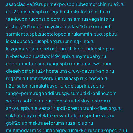
associaciya39.ru
primexpo.spb.ru
bezmorchin.ru
ia2.ru
cpt21.ru
ispecspb.ru
regahost.ru
kolosok-elita.ru
tae-kwon.ru
consrio.com.ru
insiam.ru
avegainfo.ru
archery161.ru
bigencyclica.ru
vlast16.ru
korru.net
sarmiento.spb.su
extelopedia.ru
lammin-suo.spb.ru
iskatour.spb.ru
snpi.org.ru
running-line.ru
krygeva-spa.ru
chel.net.ru
rust-loco.ru
dugshop.ru
hl-beta.spb.ru
school494.spb.ru
mymubaby.ru
epoha-metalband.ru
ngr.spb.ru
rusgosnews.com
dieselvostok.ru
24hostel.msk.ru
w-dev.ru
f-ship.ru
regsmi.ru
filmnetwork.ru
malinasp.ru
kinosvin.ru
h2o-salon.ru
malutkayork.ru
deltaprim.spb.ru
tango-perm.ru
gooddir.ru
sgv.su
multiki-online.com
webkrasotki.com
cherinvest.ru
detskiy-ostrov.ru
ankou.spb.ru
alvesta1.ru
pdf-creator.ru
nix-files.org.ru
sakhatoday.ru
elektrikersymboler.ru
sputnikyes.ru
golf2club.msk.ru
aeforums.ru
zallclub.ru
multimodal.msk.ru
habaigry.ru
haikko.ru
sobakopedia.ru