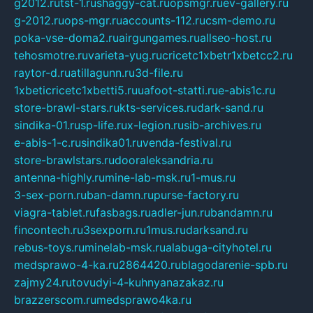
g2012.ru
tst-1.ru
shaggy-cat.ru
opsmgr.ru
ev-gallery.ru
g-2012.ru
ops-mgr.ru
accounts-112.ru
csm-demo.ru
poka-vse-doma2.ru
airgungames.ru
allseo-host.ru
tehosmotre.ru
varieta-yug.ru
cricetc1xbetr1xbetcc2.ru
raytor-d.ru
atillagunn.ru
3d-file.ru
1xbeticricetc1xbetti5.ru
uafoot-statti.ru
e-abis1c.ru
store-brawl-stars.ru
kts-services.ru
dark-sand.ru
sindika-01.ru
sp-life.ru
x-legion.ru
sib-archives.ru
e-abis-1-c.ru
sindika01.ru
venda-festival.ru
store-brawlstars.ru
dooraleksandria.ru
antenna-highly.ru
mine-lab-msk.ru
1-mus.ru
3-sex-porn.ru
ban-damn.ru
purse-factory.ru
viagra-tablet.ru
fasbags.ru
adler-jun.ru
bandamn.ru
fincontech.ru
3sexporn.ru
1mus.ru
darksand.ru
rebus-toys.ru
minelab-msk.ru
alabuga-cityhotel.ru
medsprawo-4-ka.ru
2864420.ru
blagodarenie-spb.ru
zajmy24.ru
tovudyi-4-kuhnyanazakaz.ru
brazzerscom.ru
medsprawo4ka.ru