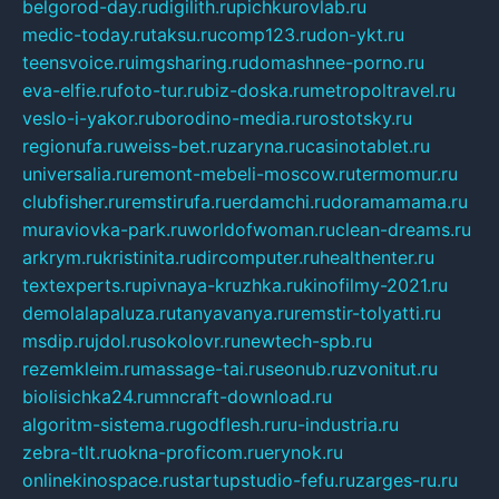
belgorod-day.ru
digilith.ru
pichkurovlab.ru
medic-today.ru
taksu.ru
comp123.ru
don-ykt.ru
teensvoice.ru
imgsharing.ru
domashnee-porno.ru
eva-elfie.ru
foto-tur.ru
biz-doska.ru
metropoltravel.ru
veslo-i-yakor.ru
borodino-media.ru
rostotsky.ru
regionufa.ru
weiss-bet.ru
zaryna.ru
casinotablet.ru
universalia.ru
remont-mebeli-moscow.ru
termomur.ru
clubfisher.ru
remstirufa.ru
erdamchi.ru
doramamama.ru
muraviovka-park.ru
worldofwoman.ru
clean-dreams.ru
arkrym.ru
kristinita.ru
dircomputer.ru
healthenter.ru
textexperts.ru
pivnaya-kruzhka.ru
kinofilmy-2021.ru
demolalapaluza.ru
tanyavanya.ru
remstir-tolyatti.ru
msdip.ru
jdol.ru
sokolovr.ru
newtech-spb.ru
rezemkleim.ru
massage-tai.ru
seonub.ru
zvonitut.ru
biolisichka24.ru
mncraft-download.ru
algoritm-sistema.ru
godflesh.ru
ru-industria.ru
zebra-tlt.ru
okna-proficom.ru
erynok.ru
onlinekinospace.ru
startupstudio-fefu.ru
zarges-ru.ru