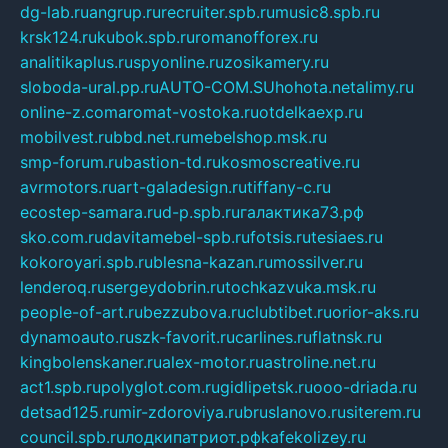
dg-lab.ru
angrup.ru
recruiter.spb.ru
music8.spb.ru
krsk124.ru
kubok.spb.ru
romanofforex.ru
analitikaplus.ru
spyonline.ru
zosikamery.ru
sloboda-ural.pp.ru
AUTO-COM.SU
hohota.net
alimy.ru
online-z.com
aromat-vostoka.ru
otdelkaexp.ru
mobilvest.ru
bbd.net.ru
mebelshop.msk.ru
smp-forum.ru
bastion-td.ru
kosmoscreative.ru
avrmotors.ru
art-galadesign.ru
tiffany-c.ru
ecostep-samara.ru
d-p.spb.ru
галактика73.рф
sko.com.ru
davitamebel-spb.ru
fotsis.ru
tesiaes.ru
kokoroyari.spb.ru
blesna-kazan.ru
mossilver.ru
lenderoq.ru
sergeydobrin.ru
tochkazvuka.msk.ru
people-of-art.ru
bezzubova.ru
clubtibet.ru
orior-aks.ru
dynamoauto.ru
szk-favorit.ru
carlines.ru
flatnsk.ru
kingbolenskaner.ru
alex-motor.ru
astroline.net.ru
act1.spb.ru
polyglot.com.ru
gidlipetsk.ru
ooo-driada.ru
detsad125.ru
mir-zdoroviya.ru
bruslanovo.ru
siterem.ru
council.spb.ru
лодкипатриот.рф
kafekolizey.ru