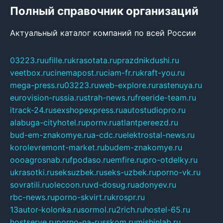
Полный справочник организаций
Актуальный каталог компаний по всей России
03223.ru
ufille.ru
krasotata.ru
prazdnikdushi.ru
veetbox.ru
cinemapost.ru
ciam-fr.ru
kraft-you.ru
mega-press.ru
03223.ru
web-explore.ru
rastenuya.ru
eurovision-russia.ru
strah-news.ru
freeride-team.ru
itrack-24.ru
sexshopexpress.ru
autostudiopro.ru
alabuga-cityhotel.ru
pornv.ru
atlantpereezd.ru
bud-em-znakomye.ru
a-cdc.ru
elektrostal-news.ru
korolevremont-market.ru
budem-znakomye.ru
oooagrosnab.ru
fpodaso.ru
emfire.ru
pro-otdelky.ru
ukrasotki.ru
seksuzbek.ru
seks-uzbek.ru
porno-vk.ru
sovratili.ru
olecoon.ru
vd-dosug.ru
adonyev.ru
rbc-news.ru
porno-skvirt.ru
krospr.ru
13autor-kolonka.ru
sormol.ru
2rich.ru
hostel-65.ru
hostserve.ru
porno-na-russkom.ru
mishinlab.ru