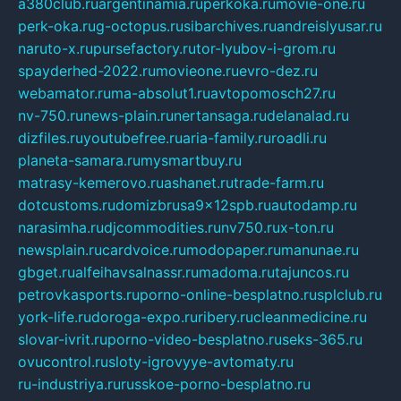
a380club.ru
argentinamia.ru
perkoka.ru
movie-one.ru
perk-oka.ru
g-octopus.ru
sibarchives.ru
andreislyusar.ru
naruto-x.ru
pursefactory.ru
tor-lyubov-i-grom.ru
spayderhed-2022.ru
movieone.ru
evro-dez.ru
webamator.ru
ma-absolut1.ru
avtopomosch27.ru
nv-750.ru
news-plain.ru
nertansaga.ru
delanalad.ru
dizfiles.ru
youtubefree.ru
aria-family.ru
roadli.ru
planeta-samara.ru
mysmartbuy.ru
matrasy-kemerovo.ru
ashanet.ru
trade-farm.ru
dotcustoms.ru
domizbrusa9x12spb.ru
autodamp.ru
narasimha.ru
djcommodities.ru
nv750.ru
x-ton.ru
newsplain.ru
cardvoice.ru
modopaper.ru
manunae.ru
gbget.ru
alfeihavsalnassr.ru
madoma.ru
tajuncos.ru
petrovkasports.ru
porno-online-besplatno.ru
splclub.ru
york-life.ru
doroga-expo.ru
ribery.ru
cleanmedicine.ru
slovar-ivrit.ru
porno-video-besplatno.ru
seks-365.ru
ovucontrol.ru
sloty-igrovyye-avtomaty.ru
ru-industriya.ru
russkoe-porno-besplatno.ru