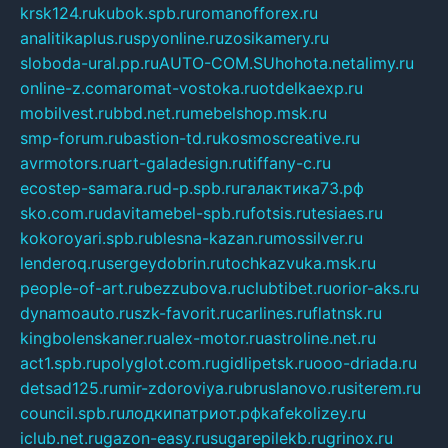
krsk124.ru
kubok.spb.ru
romanofforex.ru
analitikaplus.ru
spyonline.ru
zosikamery.ru
sloboda-ural.pp.ru
AUTO-COM.SU
hohota.net
alimy.ru
online-z.com
aromat-vostoka.ru
otdelkaexp.ru
mobilvest.ru
bbd.net.ru
mebelshop.msk.ru
smp-forum.ru
bastion-td.ru
kosmoscreative.ru
avrmotors.ru
art-galadesign.ru
tiffany-c.ru
ecostep-samara.ru
d-p.spb.ru
галактика73.рф
sko.com.ru
davitamebel-spb.ru
fotsis.ru
tesiaes.ru
kokoroyari.spb.ru
blesna-kazan.ru
mossilver.ru
lenderoq.ru
sergeydobrin.ru
tochkazvuka.msk.ru
people-of-art.ru
bezzubova.ru
clubtibet.ru
orior-aks.ru
dynamoauto.ru
szk-favorit.ru
carlines.ru
flatnsk.ru
kingbolenskaner.ru
alex-motor.ru
astroline.net.ru
act1.spb.ru
polyglot.com.ru
gidlipetsk.ru
ooo-driada.ru
detsad125.ru
mir-zdoroviya.ru
bruslanovo.ru
siterem.ru
council.spb.ru
лодкипатриот.рф
kafekolizey.ru
iclub.net.ru
gazon-easy.ru
sugarepilekb.ru
grinox.ru