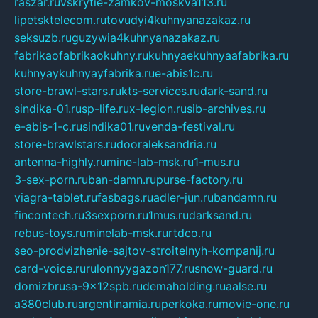
raszar.ru
vskrytie-zamkov-moskva113.ru
lipetsktelecom.ru
tovudyi4kuhnyanazakaz.ru
seksuzb.ru
guzywia4kuhnyanazakaz.ru
fabrikaofabrikaokuhny.ru
kuhnyaekuhnyaafabrika.ru
kuhnyaykuhnyayfabrika.ru
e-abis1c.ru
store-brawl-stars.ru
kts-services.ru
dark-sand.ru
sindika-01.ru
sp-life.ru
x-legion.ru
sib-archives.ru
e-abis-1-c.ru
sindika01.ru
venda-festival.ru
store-brawlstars.ru
dooraleksandria.ru
antenna-highly.ru
mine-lab-msk.ru
1-mus.ru
3-sex-porn.ru
ban-damn.ru
purse-factory.ru
viagra-tablet.ru
fasbags.ru
adler-jun.ru
bandamn.ru
fincontech.ru
3sexporn.ru
1mus.ru
darksand.ru
rebus-toys.ru
minelab-msk.ru
rtdco.ru
seo-prodvizhenie-sajtov-stroitelnyh-kompanij.ru
card-voice.ru
rulonnyygazon177.ru
snow-guard.ru
domizbrusa-9x12spb.ru
demaholding.ru
aalse.ru
a380club.ru
argentinamia.ru
perkoka.ru
movie-one.ru