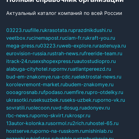
Актуальный каталог компаний по всей России
03223.ru
ufille.ru
krasotata.ru
prazdnikdushi.ru
veetbox.ru
cinemapost.ru
ciam-fr.ru
kraft-you.ru
mega-press.ru
03223.ru
web-explore.ru
rastenuya.ru
eurovision-russia.ru
strah-news.ru
freeride-team.ru
itrack-24.ru
sexshopexpress.ru
autostudiopro.ru
alabuga-cityhotel.ru
pornv.ru
atlantpereezd.ru
bud-em-znakomye.ru
a-cdc.ru
elektrostal-news.ru
korolevremont-market.ru
budem-znakomye.ru
oooagrosnab.ru
fpodaso.ru
emfire.ru
pro-otdelky.ru
ukrasotki.ru
seksuzbek.ru
seks-uzbek.ru
porno-vk.ru
sovratili.ru
olecoon.ru
vd-dosug.ru
adonyev.ru
rbc-news.ru
porno-skvirt.ru
krospr.ru
13autor-kolonka.ru
sormol.ru
2rich.ru
hostel-65.ru
hostserve.ru
porno-na-russkom.ru
mishinlab.ru
neznobi.ru
bigfatcc.ru
habble.ru
starbucksvia.ru