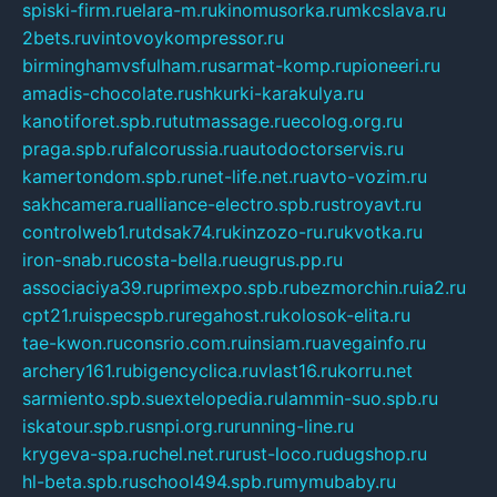
spiski-firm.ru
elara-m.ru
kinomusorka.ru
mkcslava.ru
2bets.ru
vintovoykompressor.ru
birminghamvsfulham.ru
sarmat-komp.ru
pioneeri.ru
amadis-chocolate.ru
shkurki-karakulya.ru
kanotiforet.spb.ru
tutmassage.ru
ecolog.org.ru
praga.spb.ru
falcorussia.ru
autodoctorservis.ru
kamertondom.spb.ru
net-life.net.ru
avto-vozim.ru
sakhcamera.ru
alliance-electro.spb.ru
stroyavt.ru
controlweb1.ru
tdsak74.ru
kinzozo-ru.ru
kvotka.ru
iron-snab.ru
costa-bella.ru
eugrus.pp.ru
associaciya39.ru
primexpo.spb.ru
bezmorchin.ru
ia2.ru
cpt21.ru
ispecspb.ru
regahost.ru
kolosok-elita.ru
tae-kwon.ru
consrio.com.ru
insiam.ru
avegainfo.ru
archery161.ru
bigencyclica.ru
vlast16.ru
korru.net
sarmiento.spb.su
extelopedia.ru
lammin-suo.spb.ru
iskatour.spb.ru
snpi.org.ru
running-line.ru
krygeva-spa.ru
chel.net.ru
rust-loco.ru
dugshop.ru
hl-beta.spb.ru
school494.spb.ru
mymubaby.ru