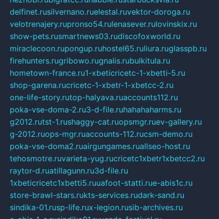
delfinet.ru
silvernano.ru
elestal.ru
vektor-doroga.ru
velotrenajery.ru
pronso54.ru
lenasever.ru
lovinskix.ru
show-pets.ru
smartnews03.ru
discofoxworld.ru
miraclecoon.ru
pongup.ru
hostel65.ru
liura.ru
glasspb.ru
firehunters.ru
gribowo.ru
gnalis.ru
bulkitula.ru
hometown-france.ru
1-xbeticricetc-1-xbetti-5.ru
shop-garena.ru
cricetc-1-xbetr-1-xbetcc-2.ru
one-life-story.ru
top-halyava.ru
accounts112.ru
poka-vse-doma-2.ru
3-d-file.ru
hahahaharms.ru
g2012.ru
tst-1.ru
shaggy-cat.ru
opsmgr.ru
ev-gallery.ru
g-2012.ru
ops-mgr.ru
accounts-112.ru
csm-demo.ru
poka-vse-doma2.ru
airgungames.ru
allseo-host.ru
tehosmotre.ru
varieta-yug.ru
cricetc1xbetr1xbetcc2.ru
raytor-d.ru
atillagunn.ru
3d-file.ru
1xbeticricetc1xbetti5.ru
uafoot-statti.ru
e-abis1c.ru
store-brawl-stars.ru
kts-services.ru
dark-sand.ru
sindika-01.ru
sp-life.ru
x-legion.ru
sib-archives.ru