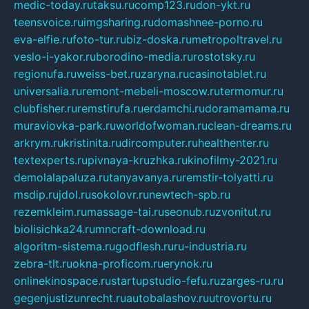
medic-today.ru
taksu.ru
comp123.ru
don-ykt.ru
teensvoice.ru
imgsharing.ru
domashnee-porno.ru
eva-elfie.ru
foto-tur.ru
biz-doska.ru
metropoltravel.ru
veslo-i-yakor.ru
borodino-media.ru
rostotsky.ru
regionufa.ru
weiss-bet.ru
zaryna.ru
casinotablet.ru
universalia.ru
remont-mebeli-moscow.ru
termomur.ru
clubfisher.ru
remstirufa.ru
erdamchi.ru
doramamama.ru
muraviovka-park.ru
worldofwoman.ru
clean-dreams.ru
arkrym.ru
kristinita.ru
dircomputer.ru
healthenter.ru
textexperts.ru
pivnaya-kruzhka.ru
kinofilmy-2021.ru
demolalapaluza.ru
tanyavanya.ru
remstir-tolyatti.ru
msdip.ru
jdol.ru
sokolovr.ru
newtech-spb.ru
rezemkleim.ru
massage-tai.ru
seonub.ru
zvonitut.ru
biolisichka24.ru
mncraft-download.ru
algoritm-sistema.ru
godflesh.ru
ru-industria.ru
zebra-tlt.ru
okna-proficom.ru
erynok.ru
onlinekinospace.ru
startupstudio-fefu.ru
zarges-ru.ru
gegenjustizunrecht.ru
autobalashov.ru
utrovortu.ru