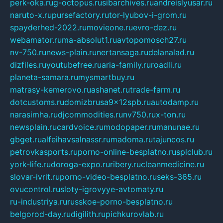
perk-oka.ru
g-octopus.ru
sibarchives.ru
andreislyusar.ru
naruto-x.ru
pursefactory.ru
tor-lyubov-i-grom.ru
spayderhed-2022.ru
movieone.ru
evro-dez.ru
webamator.ru
ma-absolut1.ru
avtopomosch27.ru
nv-750.ru
news-plain.ru
nertansaga.ru
delanalad.ru
dizfiles.ru
youtubefree.ru
aria-family.ru
roadli.ru
planeta-samara.ru
mysmartbuy.ru
matrasy-kemerovo.ru
ashanet.ru
trade-farm.ru
dotcustoms.ru
domizbrusa9x12spb.ru
autodamp.ru
narasimha.ru
djcommodities.ru
nv750.ru
x-ton.ru
newsplain.ru
cardvoice.ru
modopaper.ru
manunae.ru
gbget.ru
alfeihavsalnassr.ru
madoma.ru
tajuncos.ru
petrovkasports.ru
porno-online-besplatno.ru
splclub.ru
york-life.ru
doroga-expo.ru
ribery.ru
cleanmedicine.ru
slovar-ivrit.ru
porno-video-besplatno.ru
seks-365.ru
ovucontrol.ru
sloty-igrovyye-avtomaty.ru
ru-industriya.ru
russkoe-porno-besplatno.ru
belgorod-day.ru
digilith.ru
pichkurovlab.ru