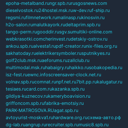
epoha-metalband.ru
ngr.spb.ru
rusgosnews.com
dieselvostok.ru
24hostel.msk.ru
w-dev.ru
f-ship.ru
regsmi.ru
filmnetwork.ru
malinasp.ru
kinosvin.ru
h2o-salon.ru
malutkayork.ru
deltaprim.spb.ru
tango-perm.ru
gooddir.ru
sgv.su
multiki-online.com
webkrasotki.com
cherinvest.ru
detskiy-ostrov.ru
ankou.spb.ru
alvesta1.ru
pdf-creator.ru
nix-files.org.ru
sakhatoday.ru
elektrikersymboler.ru
sputnikyes.ru
golf2club.msk.ru
aeforums.ru
zallclub.ru
multimodal.msk.ru
habaigry.ru
haikko.ru
sobakopedia.ru
isz-fest.ru
ewnc.info
screensaver-clock.net.ru
volnav.spb.ru
comnat.ru
npf.net.ru
7bit.pp.ru
kalugatur.ru
tesiaes.ru
card.com.ru
kazanka.spb.ru
gildiya-kuznecov.ru
kameryboavision.ru
griffoncom.spb.ru
fabrika-emotsiy.ru
PARK-MATROSOVA.RU
agat.spb.ru
avtoyurist-moskva1.ru
hardware.org.ru
схема-авто.рф
dg-lab.ru
angrup.ru
recruiter.spb.ru
music8.spb.ru