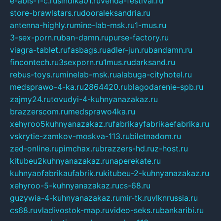
e-abis-1-c.ru
sindika01.ru
venda-festival.ru
store-brawlstars.ru
dooraleksandria.ru
antenna-highly.ru
mine-lab-msk.ru
1-mus.ru
3-sex-porn.ru
ban-damn.ru
purse-factory.ru
viagra-tablet.ru
fasbags.ru
adler-jun.ru
bandamn.ru
fincontech.ru
3sexporn.ru
1mus.ru
darksand.ru
rebus-toys.ru
minelab-msk.ru
alabuga-cityhotel.ru
medsprawo-4-ka.ru
2864420.ru
blagodarenie-spb.ru
zajmy24.ru
tovudyi-4-kuhnyanazakaz.ru
brazzerscom.ru
medsprawo4ka.ru
xehyroo5kuhnyanazakaz.ru
fabrikayfabrikaefabrika.ru
vskrytie-zamkov-moskva-113.ru
biletnadom.ru
zed-online.ru
pimchax.ru
brazzers-hd.ru
z-host.ru
kitubeu2kuhnyanazakaz.ru
naperekate.ru
kuhnyaofabrikaufabrik.ru
kitubeu-2-kuhnyanazakaz.ru
xehyroo-5-kuhnyanazakaz.ru
cs-68.ru
guzywia-4-kuhnyanazakaz.ru
mir-tk.ru
vlknrussia.ru
cs68.ru
vladivostok-map.ru
video-seks.ru
bankaribi.ru