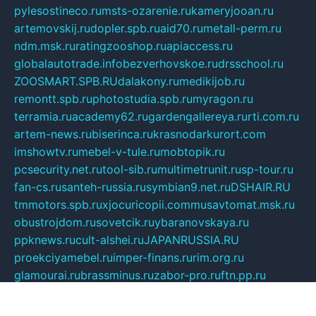
pylesostineco.ru
msts-ozarenie.ru
kameryjooan.ru
artemovskij.ru
dopler.spb.ru
aid70.ru
metall-perm.ru
ndm.msk.ru
ratingzooshop.ru
apiaccess.ru
globalautotrade.info
bezverhovskoe.ru
drsschool.ru
ZOOSMART.SPB.RU
dalakony.ru
medikijob.ru
remontt.spb.ru
photostudia.spb.ru
myragon.ru
terramia.ru
academy62.ru
gardengallereya.ru
rti.com.ru
artem-news.ru
biserinca.ru
krasnodarkurort.com
imshowtv.ru
mebel-v-tule.ru
mobtopik.ru
pcsecurity.net.ru
tool-sib.ru
multimetrunit.ru
sp-tour.ru
fan-cs.ru
santeh-russia.ru
symbian9.net.ru
DSHAIR.RU
tmmotors.spb.ru
xjocuricopii.com
musavtomat.msk.ru
obustrojdom.ru
sovetcik.ru
ybaranovskaya.ru
ppknews.ru
cult-alshei.ru
JAPANRUSSIA.RU
proekciyamebel.ru
imper-finans.ru
rim.org.ru
glamourai.ru
brassminus.ru
zabor-pro.ru
ftn.pp.ru
dorogoe58.ru
laimengpacker.ru
kuzova-zapchasti.ru
sageerp.ru
taxodrom.ru
dsrazvitie.ru
hardcity.net.ru