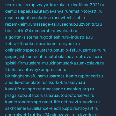
textexperts.ru
pivnaya-kruzhka.ru
kinofilmy-2021.ru
demolalapaluza.ru
tanyavanya.ru
remstir-tolyatti.ru
msdip.ru
jdol.ru
sokolovr.ru
newtech-spb.ru
rezemkleim.ru
massage-tai.ru
seonub.ru
zvonitut.ru
biolisichka24.ru
mncraft-download.ru
algoritm-sistema.ru
godflesh.ru
ru-industria.ru
zebra-tlt.ru
okna-proficom.ru
erynok.ru
onlinekinospace.ru
startupstudio-fefu.ru
zarges-ru.ru
gegenjustizunrecht.ru
autobalashov.ru
utrovortu.ru
spiski-firm.ru
elara-m.ru
kinomusorka.ru
mkcslava.ru
2bets.ru
vintovoykompressor.ru
birminghamvsfulham.ru
sarmat-komp.ru
pioneeri.ru
amadis-chocolate.ru
shkurki-karakulya.ru
kanotiforet.spb.ru
tutmassage.ru
ecolog.org.ru
praga.spb.ru
falcorussia.ru
autodoctorservis.ru
kamertondom.spb.ru
net-life.net.ru
avto-vozim.ru
sakhcamera.ru
alliance-electro.spb.ru
stroyavt.ru
controlweb1.ru
tdsak74.ru
kinzozo-ru.ru
kvotka.ru