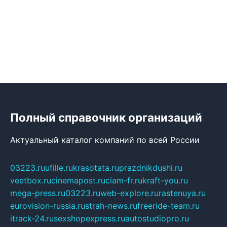
Полный справочник организаций
Актуальный каталог компаний по всей России
03223.ru
ufille.ru
krasotata.ru
prazdnikdushi.ru
veetbox.ru
cinemapost.ru
ciam-fr.ru
kraft-you.ru
mega-press.ru
03223.ru
web-explore.ru
rastenuya.ru
eurovision-russia.ru
strah-news.ru
freeride-team.ru
itrack-24.ru
sexshopexpress.ru
autostudiopro.ru