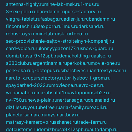
antenna-highly.ru
mine-lab-msk.ru
1-mus.ru
3-sex-porn.ru
ban-damn.ru
purse-factory.ru
viagra-tablet.ru
fasbags.ru
adler-jun.ru
bandamn.ru
fincontech.ru
3sexporn.ru
1mus.ru
darksand.ru
rebus-toys.ru
minelab-msk.ru
rtdco.ru
seo-prodvizhenie-sajtov-stroitelnyh-kompanij.ru
card-voice.ru
rulonnyygazon177.ru
snow-guard.ru
domizbrusa-9x12spb.ru
demaholding.ru
aalse.ru
a380club.ru
argentinamia.ru
perkoka.ru
movie-one.ru
perk-oka.ru
g-octopus.ru
sibarchives.ru
andreislyusar.ru
naruto-x.ru
pursefactory.ru
tor-lyubov-i-grom.ru
spayderhed-2022.ru
movieone.ru
evro-dez.ru
webamator.ru
ma-absolut1.ru
avtopomosch27.ru
nv-750.ru
news-plain.ru
nertansaga.ru
delanalad.ru
dizfiles.ru
youtubefree.ru
aria-family.ru
roadli.ru
planeta-samara.ru
mysmartbuy.ru
matrasy-kemerovo.ru
ashanet.ru
trade-farm.ru
dotcustoms.ru
domizbrusa9x12spb.ru
autodamp.ru