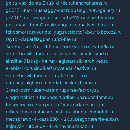
poka-vse-doma-2.ru
3-d-file.ru
hahahaharms.ru
g2012.ru
tst-1.ru
shaggy-cat.ru
opsmgr.ru
ev-gallery.ru
g-2012.ru
ops-mgr.ru
accounts-112.ru
csm-demo.ru
poka-vse-doma2.ru
airgungames.ru
allseo-host.ru
tehosmotre.ru
varieta-yug.ru
cricetc1xbetr1xbetcc2.ru
raytor-d.ru
atillagunn.ru
3d-file.ru
1xbeticricetc1xbetti5.ru
uafoot-statti.ru
e-abis1c.ru
store-brawl-stars.ru
kts-services.ru
dark-sand.ru
sindika-01.ru
sp-life.ru
x-legion.ru
sib-archives.ru
e-abis-1-c.ru
sindika01.ru
venda-festival.ru
store-brawlstars.ru
dooraleksandria.ru
antenna-highly.ru
mine-lab-msk.ru
1-mus.ru
3-sex-porn.ru
ban-damn.ru
purse-factory.ru
viagra-tablet.ru
fasbags.ru
adler-jun.ru
bandamn.ru
fincontech.ru
3sexporn.ru
1mus.ru
darksand.ru
rebus-toys.ru
minelab-msk.ru
alabuga-cityhotel.ru
medsprawo-4-ka.ru
2864420.ru
blagodarenie-spb.ru
zajmy24.ru
tovudyi-4-kuhnyanazakaz.ru