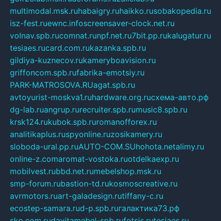
multimodal.msk.ru
habaigry.ru
haikko.ru
sobakopedia.ru
isz-fest.ru
ewnc.info
screensaver-clock.net.ru
volnav.spb.ru
comnat.ru
npf.net.ru
7bit.pp.ru
kalugatur.ru
tesiaes.ru
card.com.ru
kazanka.spb.ru
gildiya-kuznecov.ru
kameryboavision.ru
griffoncom.spb.ru
fabrika-emotsiy.ru
PARK-MATROSOVA.RU
agat.spb.ru
avtoyurist-moskva1.ru
hardware.org.ru
схема-авто.рф
dg-lab.ru
angrup.ru
recruiter.spb.ru
music8.spb.ru
krsk124.ru
kubok.spb.ru
romanofforex.ru
analitikaplus.ru
spyonline.ru
zosikamery.ru
sloboda-ural.pp.ru
AUTO-COM.SU
hohota.net
alimy.ru
online-z.com
aromat-vostoka.ru
otdelkaexp.ru
mobilvest.ru
bbd.net.ru
mebelshop.msk.ru
smp-forum.ru
bastion-td.ru
kosmoscreative.ru
avrmotors.ru
art-galadesign.ru
tiffany-c.ru
ecostep-samara.ru
d-p.spb.ru
галактика73.рф
sko.com.ru
davitamebel-spb.ru
fotsis.ru
tesiaes.ru