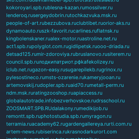
kokoroyari.spb.ru
blesna-kazan.ru
mossilver.ru
lenderoq.ru
sergeydobrin.ru
tochkazvuka.msk.ru
people-of-art.ru
bezzubova.ru
clubtibet.ru
orior-aks.ru
dynamoauto.ru
szk-favorit.ru
carlines.ru
flatnsk.ru
kingbolenskaner.ru
alex-motor.ru
astroline.net.ru
act1.spb.ru
polyglot.com.ru
gidlipetsk.ru
ooo-driada.ru
detsad125.ru
mir-zdoroviya.ru
bruslanovo.ru
siterem.ru
council.spb.ru
лодкипатриот.рф
kafekolizey.ru
iclub.net.ru
gazon-easy.ru
sugarepilekb.ru
grinox.ru
pylesostineco.ru
msts-ozarenie.ru
kameryjooan.ru
artemovskij.ru
dopler.spb.ru
aid70.ru
metall-perm.ru
ndm.msk.ru
ratingzooshop.ru
apiaccess.ru
globalautotrade.info
bezverhovskoe.ru
drsschool.ru
ZOOSMART.SPB.RU
dalakony.ru
medikijob.ru
remontt.spb.ru
photostudia.spb.ru
myragon.ru
terramia.ru
academy62.ru
gardengallereya.ru
rti.com.ru
artem-news.ru
biserinca.ru
krasnodarkurort.com