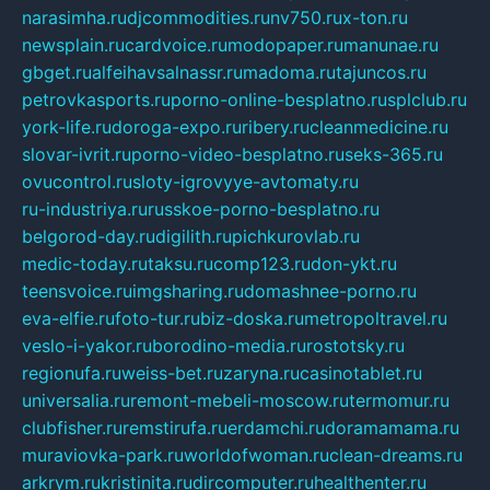
narasimha.ru
djcommodities.ru
nv750.ru
x-ton.ru
newsplain.ru
cardvoice.ru
modopaper.ru
manunae.ru
gbget.ru
alfeihavsalnassr.ru
madoma.ru
tajuncos.ru
petrovkasports.ru
porno-online-besplatno.ru
splclub.ru
york-life.ru
doroga-expo.ru
ribery.ru
cleanmedicine.ru
slovar-ivrit.ru
porno-video-besplatno.ru
seks-365.ru
ovucontrol.ru
sloty-igrovyye-avtomaty.ru
ru-industriya.ru
russkoe-porno-besplatno.ru
belgorod-day.ru
digilith.ru
pichkurovlab.ru
medic-today.ru
taksu.ru
comp123.ru
don-ykt.ru
teensvoice.ru
imgsharing.ru
domashnee-porno.ru
eva-elfie.ru
foto-tur.ru
biz-doska.ru
metropoltravel.ru
veslo-i-yakor.ru
borodino-media.ru
rostotsky.ru
regionufa.ru
weiss-bet.ru
zaryna.ru
casinotablet.ru
universalia.ru
remont-mebeli-moscow.ru
termomur.ru
clubfisher.ru
remstirufa.ru
erdamchi.ru
doramamama.ru
muraviovka-park.ru
worldofwoman.ru
clean-dreams.ru
arkrym.ru
kristinita.ru
dircomputer.ru
healthenter.ru