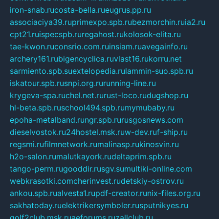
iron-snab.ru
costa-bella.ru
eugrus.pp.ru
associaciya39.ru
primexpo.spb.ru
bezmorchin.ru
ia2.ru
cpt21.ru
ispecspb.ru
regahost.ru
kolosok-elita.ru
tae-kwon.ru
consrio.com.ru
insiam.ru
avegainfo.ru
archery161.ru
bigencyclica.ru
vlast16.ru
korru.net
sarmiento.spb.su
extelopedia.ru
lammin-suo.spb.ru
iskatour.spb.ru
snpi.org.ru
running-line.ru
krygeva-spa.ru
chel.net.ru
rust-loco.ru
dugshop.ru
hl-beta.spb.ru
school494.spb.ru
mymubaby.ru
epoha-metalband.ru
ngr.spb.ru
rusgosnews.com
dieselvostok.ru
24hostel.msk.ru
w-dev.ru
f-ship.ru
regsmi.ru
filmnetwork.ru
malinasp.ru
kinosvin.ru
h2o-salon.ru
malutkayork.ru
deltaprim.spb.ru
tango-perm.ru
gooddir.ru
sgv.su
multiki-online.com
webkrasotki.com
cherinvest.ru
detskiy-ostrov.ru
ankou.spb.ru
alvesta1.ru
pdf-creator.ru
nix-files.org.ru
sakhatoday.ru
elektrikersymboler.ru
sputnikyes.ru
golf2club.msk.ru
aeforums.ru
zallclub.ru