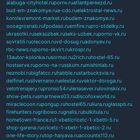
alabuga-cityhotel.ru
pornv.ru
atlantpereezd.ru
bud-em-znakomye.ru
a-cdc.ru
elektrostal-news.ru
korolevremont-market.ru
budem-znakomye.ru
oooagrosnab.ru
fpodaso.ru
emfire.ru
pro-otdelky.ru
ukrasotki.ru
seksuzbek.ru
seks-uzbek.ru
porno-vk.ru
sovratili.ru
olecoon.ru
vd-dosug.ru
adonyev.ru
rbc-news.ru
porno-skvirt.ru
krospr.ru
13autor-kolonka.ru
sormol.ru
2rich.ru
hostel-65.ru
hostserve.ru
porno-na-russkom.ru
mishinlab.ru
neznobi.ru
bigfatcc.ru
habble.ru
starbucksvia.ru
delfinet.ru
silvernano.ru
elestal.ru
vektor-doroga.ru
velotrenajery.ru
pronso54.ru
lenasever.ru
lovinskix.ru
show-pets.ru
smartnews03.ru
discofoxworld.ru
miraclecoon.ru
pongup.ru
hostel65.ru
liura.ru
glasspb.ru
firehunters.ru
gribowo.ru
gnalis.ru
bulkitula.ru
hometown-france.ru
1-xbeticricetc-1-xbetti-5.ru
shop-garena.ru
cricetc-1-xbetr-1-xbetcc-2.ru
one-life-story.ru
top-halyava.ru
accounts112.ru