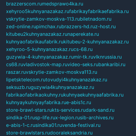
brazzerscom.ru
medsprawo4ka.ru
xehyroo5kuhnyanazakaz.ru
fabrikayfabrikaefabrika.ru
vskrytie-zamkov-moskva-113.ru
biletnadom.ru
zed-online.ru
pimchax.ru
brazzers-hd.ru
z-host.ru
kitubeu2kuhnyanazakaz.ru
naperekate.ru
kuhnyaofabrikaufabrik.ru
kitubeu-2-kuhnyanazakaz.ru
xehyroo-5-kuhnyanazakaz.ru
cs-68.ru
guzywia-4-kuhnyanazakaz.ru
mir-tk.ru
vlknrussia.ru
cs68.ru
vladivostok-map.ru
video-seks.ru
bankaribi.ru
raszar.ru
vskrytie-zamkov-moskva113.ru
lipetsktelecom.ru
tovudyi4kuhnyanazakaz.ru
seksuzb.ru
guzywia4kuhnyanazakaz.ru
fabrikaofabrikaokuhny.ru
kuhnyaekuhnyaafabrika.ru
kuhnyaykuhnyayfabrika.ru
e-abis1c.ru
store-brawl-stars.ru
kts-services.ru
dark-sand.ru
sindika-01.ru
sp-life.ru
x-legion.ru
sib-archives.ru
e-abis-1-c.ru
sindika01.ru
venda-festival.ru
store-brawlstars.ru
dooraleksandria.ru