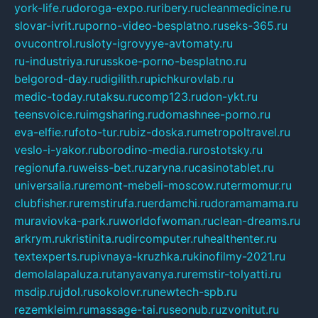
york-life.ru
doroga-expo.ru
ribery.ru
cleanmedicine.ru
slovar-ivrit.ru
porno-video-besplatno.ru
seks-365.ru
ovucontrol.ru
sloty-igrovyye-avtomaty.ru
ru-industriya.ru
russkoe-porno-besplatno.ru
belgorod-day.ru
digilith.ru
pichkurovlab.ru
medic-today.ru
taksu.ru
comp123.ru
don-ykt.ru
teensvoice.ru
imgsharing.ru
domashnee-porno.ru
eva-elfie.ru
foto-tur.ru
biz-doska.ru
metropoltravel.ru
veslo-i-yakor.ru
borodino-media.ru
rostotsky.ru
regionufa.ru
weiss-bet.ru
zaryna.ru
casinotablet.ru
universalia.ru
remont-mebeli-moscow.ru
termomur.ru
clubfisher.ru
remstirufa.ru
erdamchi.ru
doramamama.ru
muraviovka-park.ru
worldofwoman.ru
clean-dreams.ru
arkrym.ru
kristinita.ru
dircomputer.ru
healthenter.ru
textexperts.ru
pivnaya-kruzhka.ru
kinofilmy-2021.ru
demolalapaluza.ru
tanyavanya.ru
remstir-tolyatti.ru
msdip.ru
jdol.ru
sokolovr.ru
newtech-spb.ru
rezemkleim.ru
massage-tai.ru
seonub.ru
zvonitut.ru