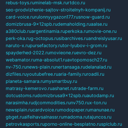
rebus-toys.ru
minelab-msk.ru
rtdco.ru
seo-prodvizhenie-sajtov-stroitelnyh-kompanij.ru
card-voice.ru
rulonnyygazon177.ru
snow-guard.ru
domizbrusa-9x12spb.ru
demaholding.ru
aalse.ru
a380club.ru
argentinamia.ru
perkoka.ru
movie-one.ru
perk-oka.ru
g-octopus.ru
sibarchives.ru
andreislyusar.ru
naruto-x.ru
pursefactory.ru
tor-lyubov-i-grom.ru
spayderhed-2022.ru
movieone.ru
evro-dez.ru
webamator.ru
ma-absolut1.ru
avtopomosch27.ru
nv-750.ru
news-plain.ru
nertansaga.ru
delanalad.ru
dizfiles.ru
youtubefree.ru
aria-family.ru
roadli.ru
planeta-samara.ru
mysmartbuy.ru
matrasy-kemerovo.ru
ashanet.ru
trade-farm.ru
dotcustoms.ru
domizbrusa9x12spb.ru
autodamp.ru
narasimha.ru
djcommodities.ru
nv750.ru
x-ton.ru
newsplain.ru
cardvoice.ru
modopaper.ru
manunae.ru
gbget.ru
alfeihavsalnassr.ru
madoma.ru
tajuncos.ru
petrovkasports.ru
porno-online-besplatno.ru
splclub.ru