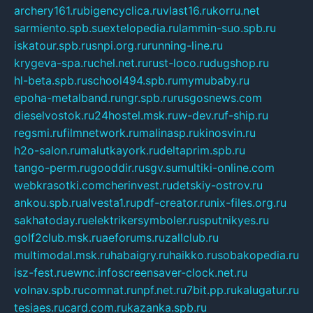
archery161.ru
bigencyclica.ru
vlast16.ru
korru.net
sarmiento.spb.su
extelopedia.ru
lammin-suo.spb.ru
iskatour.spb.ru
snpi.org.ru
running-line.ru
krygeva-spa.ru
chel.net.ru
rust-loco.ru
dugshop.ru
hl-beta.spb.ru
school494.spb.ru
mymubaby.ru
epoha-metalband.ru
ngr.spb.ru
rusgosnews.com
dieselvostok.ru
24hostel.msk.ru
w-dev.ru
f-ship.ru
regsmi.ru
filmnetwork.ru
malinasp.ru
kinosvin.ru
h2o-salon.ru
malutkayork.ru
deltaprim.spb.ru
tango-perm.ru
gooddir.ru
sgv.su
multiki-online.com
webkrasotki.com
cherinvest.ru
detskiy-ostrov.ru
ankou.spb.ru
alvesta1.ru
pdf-creator.ru
nix-files.org.ru
sakhatoday.ru
elektrikersymboler.ru
sputnikyes.ru
golf2club.msk.ru
aeforums.ru
zallclub.ru
multimodal.msk.ru
habaigry.ru
haikko.ru
sobakopedia.ru
isz-fest.ru
ewnc.info
screensaver-clock.net.ru
volnav.spb.ru
comnat.ru
npf.net.ru
7bit.pp.ru
kalugatur.ru
tesiaes.ru
card.com.ru
kazanka.spb.ru