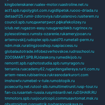
kingbolenskaner.ru
alex-motor.ru
astroline.net.ru
act1.spb.ru
polyglot.com.ru
gidlipetsk.ru
ooo-driada.ru
detsad125.ru
mir-zdoroviya.ru
bruslanovo.ru
siterem.ru
council.spb.ru
лодкипатриот.рф
kafekolizey.ru
iclub.net.ru
gazon-easy.ru
sugarepilekb.ru
grinox.ru
pylesostineco.ru
msts-ozarenie.ru
kameryjooan.ru
artemovskij.ru
dopler.spb.ru
aid70.ru
metall-perm.ru
ndm.msk.ru
ratingzooshop.ru
apiaccess.ru
globalautotrade.info
bezverhovskoe.ru
drsschool.ru
ZOOSMART.SPB.RU
dalakony.ru
medikijob.ru
remontt.spb.ru
photostudia.spb.ru
myragon.ru
terramia.ru
academy62.ru
gardengallereya.ru
rti.com.ru
artem-news.ru
biserinca.ru
krasnodarkurort.com
imshowtv.ru
mebel-v-tule.ru
mobtopik.ru
pcsecurity.net.ru
tool-sib.ru
multimetrunit.ru
sp-tour.ru
fan-cs.ru
santeh-russia.ru
symbian9.net.ru
DSHAIR.RU
tmmotors.spb.ru
xjocuricopii.com
musavtomat.msk.ru
obustrojdom.ru
sovetcik.ru
ybaranovskaya.ru