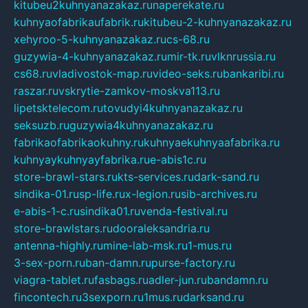
kitubeu2kuhnyanazakaz.ru
naperekate.ru
kuhnyaofabrikaufabrik.ru
kitubeu-2-kuhnyanazakaz.ru
xehyroo-5-kuhnyanazakaz.ru
cs-68.ru
guzywia-4-kuhnyanazakaz.ru
mir-tk.ru
vlknrussia.ru
cs68.ru
vladivostok-map.ru
video-seks.ru
bankaribi.ru
raszar.ru
vskrytie-zamkov-moskva113.ru
lipetsktelecom.ru
tovudyi4kuhnyanazakaz.ru
seksuzb.ru
guzywia4kuhnyanazakaz.ru
fabrikaofabrikaokuhny.ru
kuhnyaekuhnyaafabrika.ru
kuhnyaykuhnyayfabrika.ru
e-abis1c.ru
store-brawl-stars.ru
kts-services.ru
dark-sand.ru
sindika-01.ru
sp-life.ru
x-legion.ru
sib-archives.ru
e-abis-1-c.ru
sindika01.ru
venda-festival.ru
store-brawlstars.ru
dooraleksandria.ru
antenna-highly.ru
mine-lab-msk.ru
1-mus.ru
3-sex-porn.ru
ban-damn.ru
purse-factory.ru
viagra-tablet.ru
fasbags.ru
adler-jun.ru
bandamn.ru
fincontech.ru
3sexporn.ru
1mus.ru
darksand.ru