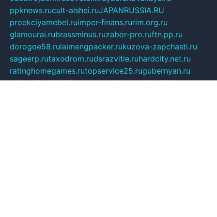
ppknews.ru
cult-alshei.ru
JAPANRUSSIA.RU
proekciyamebel.ru
imper-finans.ru
rim.org.ru
glamourai.ru
brassminus.ru
zabor-pro.ru
ftn.pp.ru
dorogoe58.ru
laimengpacker.ru
kuzova-zapchasti.ru
sageerp.ru
taxodrom.ru
dsrazvitie.ru
hardcity.net.ru
ratinghomegames.ru
topservice25.ru
gubernyan.ru
gtglasslined.ru
ii4.ru
tssport.spb.ru
andorra24.com
blackwallstreet.ru
oboimos.ru
optim-doors.com.ru
ikuch.ru
nycr.org.ru
npa21.ru
vremya-ch.spb.ru
desert000.ru
ivtorgi.ru
ifiori.ru
catalog-statei.ru
dcv.org.ru
spetsmaster174.ru
ipkameryhiseeu.ru
dum26.ru
ruspol.spb.ru
fr-opendp.ru
kam-solnyshko.ru
cheyenne-arapaho.ru
sevzapmetal.spb.ru
ted-lapidus.spb.ru
parasite-eliminator.ru
sigma-complete.ru
modernworld.ru
dama-moda.ru
eholot-group.ru
sk-nvkz.ru
DRONGOLD.RU
democratia2.ru
i-farmer.ru
mass-sport.org
jablonex.spb.ru
bookmess.ru
linkword.ru