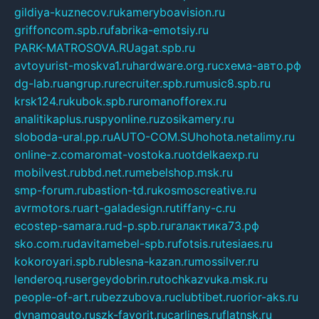
gildiya-kuznecov.ru
kameryboavision.ru
griffoncom.spb.ru
fabrika-emotsiy.ru
PARK-MATROSOVA.RU
agat.spb.ru
avtoyurist-moskva1.ru
hardware.org.ru
схема-авто.рф
dg-lab.ru
angrup.ru
recruiter.spb.ru
music8.spb.ru
krsk124.ru
kubok.spb.ru
romanofforex.ru
analitikaplus.ru
spyonline.ru
zosikamery.ru
sloboda-ural.pp.ru
AUTO-COM.SU
hohota.net
alimy.ru
online-z.com
aromat-vostoka.ru
otdelkaexp.ru
mobilvest.ru
bbd.net.ru
mebelshop.msk.ru
smp-forum.ru
bastion-td.ru
kosmoscreative.ru
avrmotors.ru
art-galadesign.ru
tiffany-c.ru
ecostep-samara.ru
d-p.spb.ru
галактика73.рф
sko.com.ru
davitamebel-spb.ru
fotsis.ru
tesiaes.ru
kokoroyari.spb.ru
blesna-kazan.ru
mossilver.ru
lenderoq.ru
sergeydobrin.ru
tochkazvuka.msk.ru
people-of-art.ru
bezzubova.ru
clubtibet.ru
orior-aks.ru
dynamoauto.ru
szk-favorit.ru
carlines.ru
flatnsk.ru