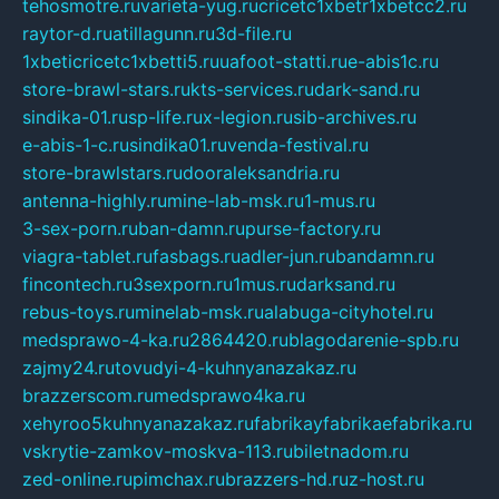
tehosmotre.ru
varieta-yug.ru
cricetc1xbetr1xbetcc2.ru
raytor-d.ru
atillagunn.ru
3d-file.ru
1xbeticricetc1xbetti5.ru
uafoot-statti.ru
e-abis1c.ru
store-brawl-stars.ru
kts-services.ru
dark-sand.ru
sindika-01.ru
sp-life.ru
x-legion.ru
sib-archives.ru
e-abis-1-c.ru
sindika01.ru
venda-festival.ru
store-brawlstars.ru
dooraleksandria.ru
antenna-highly.ru
mine-lab-msk.ru
1-mus.ru
3-sex-porn.ru
ban-damn.ru
purse-factory.ru
viagra-tablet.ru
fasbags.ru
adler-jun.ru
bandamn.ru
fincontech.ru
3sexporn.ru
1mus.ru
darksand.ru
rebus-toys.ru
minelab-msk.ru
alabuga-cityhotel.ru
medsprawo-4-ka.ru
2864420.ru
blagodarenie-spb.ru
zajmy24.ru
tovudyi-4-kuhnyanazakaz.ru
brazzerscom.ru
medsprawo4ka.ru
xehyroo5kuhnyanazakaz.ru
fabrikayfabrikaefabrika.ru
vskrytie-zamkov-moskva-113.ru
biletnadom.ru
zed-online.ru
pimchax.ru
brazzers-hd.ru
z-host.ru