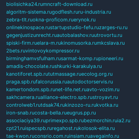
biolisichka24.ru
mncraft-download.ru
algoritm-sistema.ru
godflesh.ru
ru-industria.ru
zebra-tlt.ru
okna-proficom.ru
erynok.ru
onlinekinospace.ru
startupstudio-fefu.ru
zarges-ru.ru
gegenjustizunrecht.ru
autobalashov.ru
utrovortu.ru
spiski-firm.ru
elara-m.ru
kinomusorka.ru
mkcslava.ru
2bets.ru
vintovoykompressor.ru
birminghamvsfulham.ru
sarmat-komp.ru
pioneeri.ru
amadis-chocolate.ru
shkurki-karakulya.ru
kanotiforet.spb.ru
tutmassage.ru
ecolog.org.ru
praga.spb.ru
falcorussia.ru
autodoctorservis.ru
kamertondom.spb.ru
net-life.net.ru
avto-vozim.ru
sakhcamera.ru
alliance-electro.spb.ru
stroyavt.ru
controlweb1.ru
tdsak74.ru
kinzozo-ru.ru
kvotka.ru
iron-snab.ru
costa-bella.ru
eugrus.pp.ru
associaciya39.ru
primexpo.spb.ru
bezmorchin.ru
ia2.ru
cpt21.ru
ispecspb.ru
regahost.ru
kolosok-elita.ru
tae-kwon.ru
consrio.com.ru
insiam.ru
avegainfo.ru