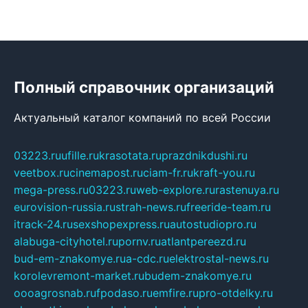
Полный справочник организаций
Актуальный каталог компаний по всей России
03223.ru
ufille.ru
krasotata.ru
prazdnikdushi.ru
veetbox.ru
cinemapost.ru
ciam-fr.ru
kraft-you.ru
mega-press.ru
03223.ru
web-explore.ru
rastenuya.ru
eurovision-russia.ru
strah-news.ru
freeride-team.ru
itrack-24.ru
sexshopexpress.ru
autostudiopro.ru
alabuga-cityhotel.ru
pornv.ru
atlantpereezd.ru
bud-em-znakomye.ru
a-cdc.ru
elektrostal-news.ru
korolevremont-market.ru
budem-znakomye.ru
oooagrosnab.ru
fpodaso.ru
emfire.ru
pro-otdelky.ru