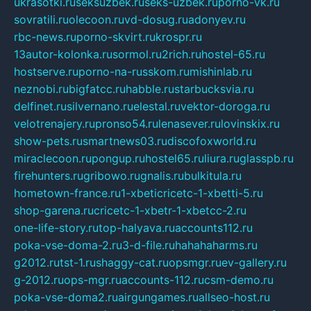
ukrasotki.ru
seksuzbek.ru
seks-uzbek.ru
porno-vk.ru
sovratili.ru
olecoon.ru
vd-dosug.ru
adonyev.ru
rbc-news.ru
porno-skvirt.ru
krospr.ru
13autor-kolonka.ru
sormol.ru
2rich.ru
hostel-65.ru
hostserve.ru
porno-na-russkom.ru
mishinlab.ru
neznobi.ru
bigfatcc.ru
habble.ru
starbucksvia.ru
delfinet.ru
silvernano.ru
elestal.ru
vektor-doroga.ru
velotrenajery.ru
pronso54.ru
lenasever.ru
lovinskix.ru
show-pets.ru
smartnews03.ru
discofoxworld.ru
miraclecoon.ru
pongup.ru
hostel65.ru
liura.ru
glasspb.ru
firehunters.ru
gribowo.ru
gnalis.ru
bulkitula.ru
hometown-france.ru
1-xbeticricetc-1-xbetti-5.ru
shop-garena.ru
cricetc-1-xbetr-1-xbetcc-2.ru
one-life-story.ru
top-halyava.ru
accounts112.ru
poka-vse-doma-2.ru
3-d-file.ru
hahahaharms.ru
g2012.ru
tst-1.ru
shaggy-cat.ru
opsmgr.ru
ev-gallery.ru
g-2012.ru
ops-mgr.ru
accounts-112.ru
csm-demo.ru
poka-vse-doma2.ru
airgungames.ru
allseo-host.ru