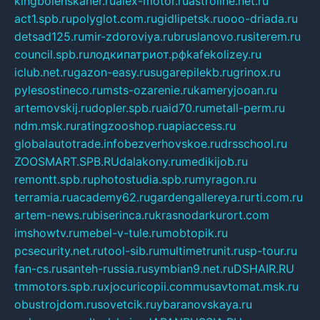
kingbolenskaner.ru
alex-motor.ru
astroline.net.ru
act1.spb.ru
polyglot.com.ru
gidlipetsk.ru
ooo-driada.ru
detsad125.ru
mir-zdoroviya.ru
bruslanovo.ru
siterem.ru
council.spb.ru
лодкипатриот.рф
kafekolizey.ru
iclub.net.ru
gazon-easy.ru
sugarepilekb.ru
grinox.ru
pylesostineco.ru
msts-ozarenie.ru
kameryjooan.ru
artemovskij.ru
dopler.spb.ru
aid70.ru
metall-perm.ru
ndm.msk.ru
ratingzooshop.ru
apiaccess.ru
globalautotrade.info
bezverhovskoe.ru
drsschool.ru
ZOOSMART.SPB.RU
dalakony.ru
medikijob.ru
remontt.spb.ru
photostudia.spb.ru
myragon.ru
terramia.ru
academy62.ru
gardengallereya.ru
rti.com.ru
artem-news.ru
biserinca.ru
krasnodarkurort.com
imshowtv.ru
mebel-v-tule.ru
mobtopik.ru
pcsecurity.net.ru
tool-sib.ru
multimetrunit.ru
sp-tour.ru
fan-cs.ru
santeh-russia.ru
symbian9.net.ru
DSHAIR.RU
tmmotors.spb.ru
xjocuricopii.com
musavtomat.msk.ru
obustrojdom.ru
sovetcik.ru
ybaranovskaya.ru