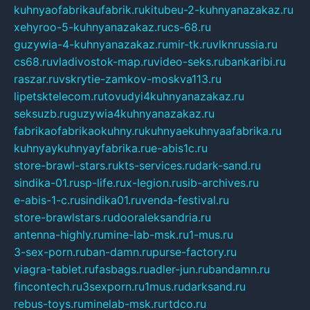
kuhnyaofabrikaufabrik.ru
kitubeu-2-kuhnyanazakaz.ru
xehyroo-5-kuhnyanazakaz.ru
cs-68.ru
guzywia-4-kuhnyanazakaz.ru
mir-tk.ru
vlknrussia.ru
cs68.ru
vladivostok-map.ru
video-seks.ru
bankaribi.ru
raszar.ru
vskrytie-zamkov-moskva113.ru
lipetsktelecom.ru
tovudyi4kuhnyanazakaz.ru
seksuzb.ru
guzywia4kuhnyanazakaz.ru
fabrikaofabrikaokuhny.ru
kuhnyaekuhnyaafabrika.ru
kuhnyaykuhnyayfabrika.ru
e-abis1c.ru
store-brawl-stars.ru
kts-services.ru
dark-sand.ru
sindika-01.ru
sp-life.ru
x-legion.ru
sib-archives.ru
e-abis-1-c.ru
sindika01.ru
venda-festival.ru
store-brawlstars.ru
dooraleksandria.ru
antenna-highly.ru
mine-lab-msk.ru
1-mus.ru
3-sex-porn.ru
ban-damn.ru
purse-factory.ru
viagra-tablet.ru
fasbags.ru
adler-jun.ru
bandamn.ru
fincontech.ru
3sexporn.ru
1mus.ru
darksand.ru
rebus-toys.ru
minelab-msk.ru
rtdco.ru