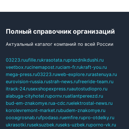
Полный справочник организаций
Актуальный каталог компаний по всей России
03223.ru
ufille.ru
krasotata.ru
prazdnikdushi.ru
veetbox.ru
cinemapost.ru
ciam-fr.ru
kraft-you.ru
mega-press.ru
03223.ru
web-explore.ru
rastenuya.ru
eurovision-russia.ru
strah-news.ru
freeride-team.ru
itrack-24.ru
sexshopexpress.ru
autostudiopro.ru
alabuga-cityhotel.ru
pornv.ru
atlantpereezd.ru
bud-em-znakomye.ru
a-cdc.ru
elektrostal-news.ru
korolevremont-market.ru
budem-znakomye.ru
oooagrosnab.ru
fpodaso.ru
emfire.ru
pro-otdelky.ru
ukrasotki.ru
seksuzbek.ru
seks-uzbek.ru
porno-vk.ru