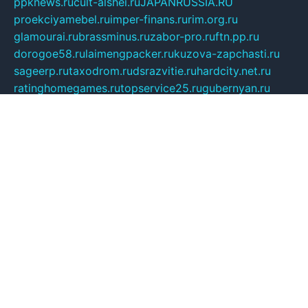
ppknews.ru
cult-alshei.ru
JAPANRUSSIA.RU
proekciyamebel.ru
imper-finans.ru
rim.org.ru
glamourai.ru
brassminus.ru
zabor-pro.ru
ftn.pp.ru
dorogoe58.ru
laimengpacker.ru
kuzova-zapchasti.ru
sageerp.ru
taxodrom.ru
dsrazvitie.ru
hardcity.net.ru
ratinghomegames.ru
topservice25.ru
gubernyan.ru
gtglasslined.ru
ii4.ru
tssport.spb.ru
andorra24.com
blackwallstreet.ru
oboimos.ru
optim-doors.com.ru
ikuch.ru
nycr.org.ru
npa21.ru
vremya-ch.spb.ru
desert000.ru
ivtorgi.ru
ifiori.ru
catalog-statei.ru
dcv.org.ru
spetsmaster174.ru
ipkameryhiseeu.ru
dum26.ru
ruspol.spb.ru
fr-opendp.ru
kam-solnyshko.ru
cheyenne-arapaho.ru
sevzapmetal.spb.ru
ted-lapidus.spb.ru
parasite-eliminator.ru
sigma-complete.ru
modernworld.ru
dama-moda.ru
eholot-group.ru
sk-nvkz.ru
DRONGOLD.RU
democratia2.ru
i-farmer.ru
mass-sport.org
jablonex.spb.ru
bookmess.ru
linkword.ru