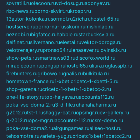
sovratili.ru
olecoon.ru
vd-dosug.ru
adonyev.ru
rbc-news.ru
porno-skvirt.ru
krospr.ru
13autor-kolonka.ru
sormol.ru
2rich.ru
hostel-65.ru
hostserve.ru
porno-na-russkom.ru
mishinlab.ru
neznobi.ru
bigfatcc.ru
habble.ru
starbucksvia.ru
delfinet.ru
silvernano.ru
elestal.ru
vektor-doroga.ru
velotrenajery.ru
pronso54.ru
lenasever.ru
lovinskix.ru
show-pets.ru
smartnews03.ru
discofoxworld.ru
miraclecoon.ru
pongup.ru
hostel65.ru
liura.ru
glasspb.ru
firehunters.ru
gribowo.ru
gnalis.ru
bulkitula.ru
hometown-france.ru
1-xbeticricetc-1-xbetti-5.ru
shop-garena.ru
cricetc-1-xbetr-1-xbetcc-2.ru
one-life-story.ru
top-halyava.ru
accounts112.ru
poka-vse-doma-2.ru
3-d-file.ru
hahahaharms.ru
g2012.ru
tst-1.ru
shaggy-cat.ru
opsmgr.ru
ev-gallery.ru
g-2012.ru
ops-mgr.ru
accounts-112.ru
csm-demo.ru
poka-vse-doma2.ru
airgungames.ru
allseo-host.ru
tehosmotre.ru
varieta-yug.ru
cricetc1xbetr1xbetcc2.ru