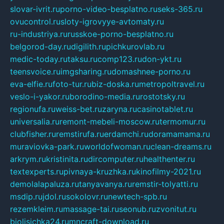
slovar-ivrit.ru
porno-video-besplatno.ru
seks-365.ru
ovucontrol.ru
sloty-igrovyye-avtomaty.ru
ru-industriya.ru
russkoe-porno-besplatno.ru
belgorod-day.ru
digilith.ru
pichkurovlab.ru
medic-today.ru
taksu.ru
comp123.ru
don-ykt.ru
teensvoice.ru
imgsharing.ru
domashnee-porno.ru
eva-elfie.ru
foto-tur.ru
biz-doska.ru
metropoltravel.ru
veslo-i-yakor.ru
borodino-media.ru
rostotsky.ru
regionufa.ru
weiss-bet.ru
zaryna.ru
casinotablet.ru
universalia.ru
remont-mebeli-moscow.ru
termomur.ru
clubfisher.ru
remstirufa.ru
erdamchi.ru
doramamama.ru
muraviovka-park.ru
worldofwoman.ru
clean-dreams.ru
arkrym.ru
kristinita.ru
dircomputer.ru
healthenter.ru
textexperts.ru
pivnaya-kruzhka.ru
kinofilmy-2021.ru
demolalapaluza.ru
tanyavanya.ru
remstir-tolyatti.ru
msdip.ru
jdol.ru
sokolovr.ru
newtech-spb.ru
rezemkleim.ru
massage-tai.ru
seonub.ru
zvonitut.ru
biolisichka24.ru
mncraft-download.ru