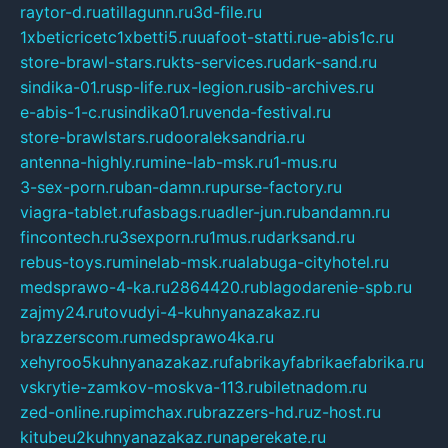
raytor-d.ru
atillagunn.ru
3d-file.ru
1xbeticricetc1xbetti5.ru
uafoot-statti.ru
e-abis1c.ru
store-brawl-stars.ru
kts-services.ru
dark-sand.ru
sindika-01.ru
sp-life.ru
x-legion.ru
sib-archives.ru
e-abis-1-c.ru
sindika01.ru
venda-festival.ru
store-brawlstars.ru
dooraleksandria.ru
antenna-highly.ru
mine-lab-msk.ru
1-mus.ru
3-sex-porn.ru
ban-damn.ru
purse-factory.ru
viagra-tablet.ru
fasbags.ru
adler-jun.ru
bandamn.ru
fincontech.ru
3sexporn.ru
1mus.ru
darksand.ru
rebus-toys.ru
minelab-msk.ru
alabuga-cityhotel.ru
medsprawo-4-ka.ru
2864420.ru
blagodarenie-spb.ru
zajmy24.ru
tovudyi-4-kuhnyanazakaz.ru
brazzerscom.ru
medsprawo4ka.ru
xehyroo5kuhnyanazakaz.ru
fabrikayfabrikaefabrika.ru
vskrytie-zamkov-moskva-113.ru
biletnadom.ru
zed-online.ru
pimchax.ru
brazzers-hd.ru
z-host.ru
kitubeu2kuhnyanazakaz.ru
naperekate.ru