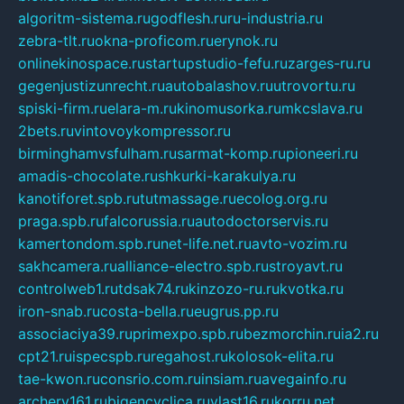
algoritm-sistema.ru
godflesh.ru
ru-industria.ru
zebra-tlt.ru
okna-proficom.ru
erynok.ru
onlinekinospace.ru
startupstudio-fefu.ru
zarges-ru.ru
gegenjustizunrecht.ru
autobalashov.ru
utrovortu.ru
spiski-firm.ru
elara-m.ru
kinomusorka.ru
mkcslava.ru
2bets.ru
vintovoykompressor.ru
birminghamvsfulham.ru
sarmat-komp.ru
pioneeri.ru
amadis-chocolate.ru
shkurki-karakulya.ru
kanotiforet.spb.ru
tutmassage.ru
ecolog.org.ru
praga.spb.ru
falcorussia.ru
autodoctorservis.ru
kamertondom.spb.ru
net-life.net.ru
avto-vozim.ru
sakhcamera.ru
alliance-electro.spb.ru
stroyavt.ru
controlweb1.ru
tdsak74.ru
kinzozo-ru.ru
kvotka.ru
iron-snab.ru
costa-bella.ru
eugrus.pp.ru
associaciya39.ru
primexpo.spb.ru
bezmorchin.ru
ia2.ru
cpt21.ru
ispecspb.ru
regahost.ru
kolosok-elita.ru
tae-kwon.ru
consrio.com.ru
insiam.ru
avegainfo.ru
archery161.ru
bigencyclica.ru
vlast16.ru
korru.net