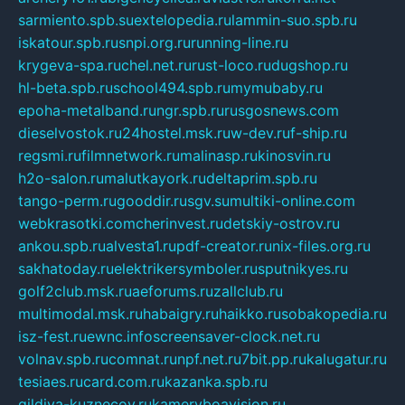
sarmiento.spb.su
extelopedia.ru
lammin-suo.spb.ru
iskatour.spb.ru
snpi.org.ru
running-line.ru
krygeva-spa.ru
chel.net.ru
rust-loco.ru
dugshop.ru
hl-beta.spb.ru
school494.spb.ru
mymubaby.ru
epoha-metalband.ru
ngr.spb.ru
rusgosnews.com
dieselvostok.ru
24hostel.msk.ru
w-dev.ru
f-ship.ru
regsmi.ru
filmnetwork.ru
malinasp.ru
kinosvin.ru
h2o-salon.ru
malutkayork.ru
deltaprim.spb.ru
tango-perm.ru
gooddir.ru
sgv.su
multiki-online.com
webkrasotki.com
cherinvest.ru
detskiy-ostrov.ru
ankou.spb.ru
alvesta1.ru
pdf-creator.ru
nix-files.org.ru
sakhatoday.ru
elektrikersymboler.ru
sputnikyes.ru
golf2club.msk.ru
aeforums.ru
zallclub.ru
multimodal.msk.ru
habaigry.ru
haikko.ru
sobakopedia.ru
isz-fest.ru
ewnc.info
screensaver-clock.net.ru
volnav.spb.ru
comnat.ru
npf.net.ru
7bit.pp.ru
kalugatur.ru
tesiaes.ru
card.com.ru
kazanka.spb.ru
gildiya-kuznecov.ru
kameryboavision.ru