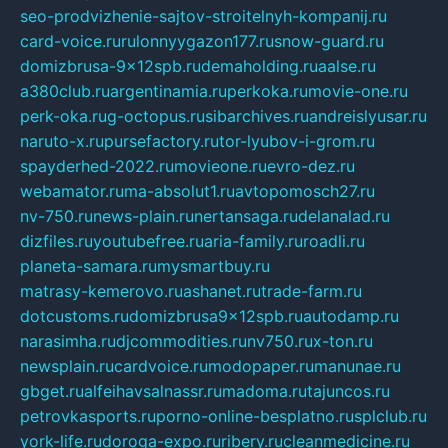
seo-prodvizhenie-sajtov-stroitelnyh-kompanij.ru
card-voice.ru
rulonnyygazon177.ru
snow-guard.ru
domizbrusa-9x12spb.ru
demaholding.ru
aalse.ru
a380club.ru
argentinamia.ru
perkoka.ru
movie-one.ru
perk-oka.ru
g-octopus.ru
sibarchives.ru
andreislyusar.ru
naruto-x.ru
pursefactory.ru
tor-lyubov-i-grom.ru
spayderhed-2022.ru
movieone.ru
evro-dez.ru
webamator.ru
ma-absolut1.ru
avtopomosch27.ru
nv-750.ru
news-plain.ru
nertansaga.ru
delanalad.ru
dizfiles.ru
youtubefree.ru
aria-family.ru
roadli.ru
planeta-samara.ru
mysmartbuy.ru
matrasy-kemerovo.ru
ashanet.ru
trade-farm.ru
dotcustoms.ru
domizbrusa9x12spb.ru
autodamp.ru
narasimha.ru
djcommodities.ru
nv750.ru
x-ton.ru
newsplain.ru
cardvoice.ru
modopaper.ru
manunae.ru
gbget.ru
alfeihavsalnassr.ru
madoma.ru
tajuncos.ru
petrovkasports.ru
porno-online-besplatno.ru
splclub.ru
york-life.ru
doroga-expo.ru
ribery.ru
cleanmedicine.ru