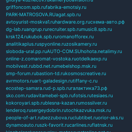
griffoncom.spb.ru
fabrika-emotsiy.ru
PARK-MATROSOVA.RU
agat.spb.ru
avtoyurist-moskva1.ru
hardware.org.ru
схема-авто.рф
dg-lab.ru
angrup.ru
recruiter.spb.ru
music8.spb.ru
krsk124.ru
kubok.spb.ru
romanofforex.ru
analitikaplus.ru
spyonline.ru
zosikamery.ru
sloboda-ural.pp.ru
AUTO-COM.SU
hohota.net
alimy.ru
online-z.com
aromat-vostoka.ru
otdelkaexp.ru
mobilvest.ru
bbd.net.ru
mebelshop.msk.ru
smp-forum.ru
bastion-td.ru
kosmoscreative.ru
avrmotors.ru
art-galadesign.ru
tiffany-c.ru
ecostep-samara.ru
d-p.spb.ru
галактика73.рф
sko.com.ru
davitamebel-spb.ru
fotsis.ru
tesiaes.ru
kokoroyari.spb.ru
blesna-kazan.ru
mossilver.ru
lenderoq.ru
sergeydobrin.ru
tochkazvuka.msk.ru
people-of-art.ru
bezzubova.ru
clubtibet.ru
orior-aks.ru
dynamoauto.ru
szk-favorit.ru
carlines.ru
flatnsk.ru