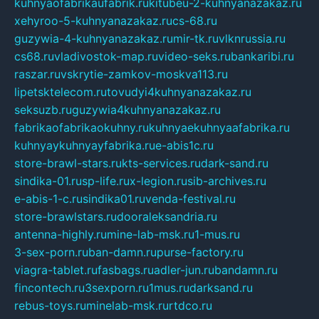
kuhnyaofabrikaufabrik.ru
kitubeu-2-kuhnyanazakaz.ru
xehyroo-5-kuhnyanazakaz.ru
cs-68.ru
guzywia-4-kuhnyanazakaz.ru
mir-tk.ru
vlknrussia.ru
cs68.ru
vladivostok-map.ru
video-seks.ru
bankaribi.ru
raszar.ru
vskrytie-zamkov-moskva113.ru
lipetsktelecom.ru
tovudyi4kuhnyanazakaz.ru
seksuzb.ru
guzywia4kuhnyanazakaz.ru
fabrikaofabrikaokuhny.ru
kuhnyaekuhnyaafabrika.ru
kuhnyaykuhnyayfabrika.ru
e-abis1c.ru
store-brawl-stars.ru
kts-services.ru
dark-sand.ru
sindika-01.ru
sp-life.ru
x-legion.ru
sib-archives.ru
e-abis-1-c.ru
sindika01.ru
venda-festival.ru
store-brawlstars.ru
dooraleksandria.ru
antenna-highly.ru
mine-lab-msk.ru
1-mus.ru
3-sex-porn.ru
ban-damn.ru
purse-factory.ru
viagra-tablet.ru
fasbags.ru
adler-jun.ru
bandamn.ru
fincontech.ru
3sexporn.ru
1mus.ru
darksand.ru
rebus-toys.ru
minelab-msk.ru
rtdco.ru