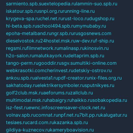
sarmiento.spb.su
extelopedia.ru
lammin-suo.spb.ru
iskatour.spb.ru
snpi.org.ru
running-line.ru
krygeva-spa.ru
chel.net.ru
rust-loco.ru
dugshop.ru
hl-beta.spb.ru
school494.spb.ru
mymubaby.ru
epoha-metalband.ru
ngr.spb.ru
rusgosnews.com
dieselvostok.ru
24hostel.msk.ru
w-dev.ru
f-ship.ru
regsmi.ru
filmnetwork.ru
malinasp.ru
kinosvin.ru
h2o-salon.ru
malutkayork.ru
deltaprim.spb.ru
tango-perm.ru
gooddir.ru
sgv.su
multiki-online.com
webkrasotki.com
cherinvest.ru
detskiy-ostrov.ru
ankou.spb.ru
alvesta1.ru
pdf-creator.ru
nix-files.org.ru
sakhatoday.ru
elektrikersymboler.ru
sputnikyes.ru
golf2club.msk.ru
aeforums.ru
zallclub.ru
multimodal.msk.ru
habaigry.ru
haikko.ru
sobakopedia.ru
isz-fest.ru
ewnc.info
screensaver-clock.net.ru
volnav.spb.ru
comnat.ru
npf.net.ru
7bit.pp.ru
kalugatur.ru
tesiaes.ru
card.com.ru
kazanka.spb.ru
gildiya-kuznecov.ru
kameryboavision.ru