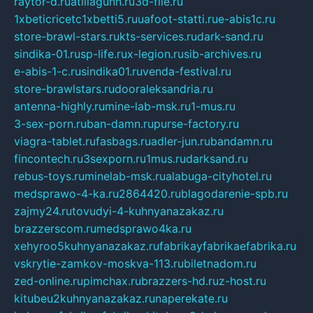
raytor-d.ru
atillagunn.ru
3d-file.ru
1xbeticricetc1xbetti5.ru
uafoot-statti.ru
e-abis1c.ru
store-brawl-stars.ru
kts-services.ru
dark-sand.ru
sindika-01.ru
sp-life.ru
x-legion.ru
sib-archives.ru
e-abis-1-c.ru
sindika01.ru
venda-festival.ru
store-brawlstars.ru
dooraleksandria.ru
antenna-highly.ru
mine-lab-msk.ru
1-mus.ru
3-sex-porn.ru
ban-damn.ru
purse-factory.ru
viagra-tablet.ru
fasbags.ru
adler-jun.ru
bandamn.ru
fincontech.ru
3sexporn.ru
1mus.ru
darksand.ru
rebus-toys.ru
minelab-msk.ru
alabuga-cityhotel.ru
medsprawo-4-ka.ru
2864420.ru
blagodarenie-spb.ru
zajmy24.ru
tovudyi-4-kuhnyanazakaz.ru
brazzerscom.ru
medsprawo4ka.ru
xehyroo5kuhnyanazakaz.ru
fabrikayfabrikaefabrika.ru
vskrytie-zamkov-moskva-113.ru
biletnadom.ru
zed-online.ru
pimchax.ru
brazzers-hd.ru
z-host.ru
kitubeu2kuhnyanazakaz.ru
naperekate.ru