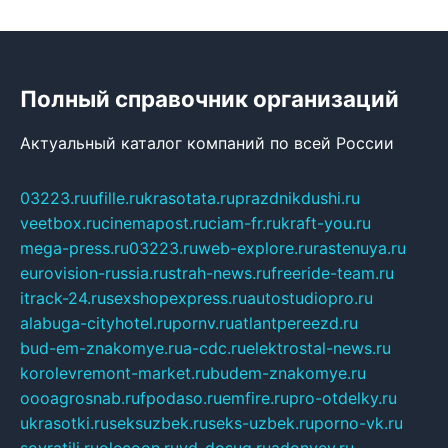
Полный справочник организаций
Актуальный каталог компаний по всей России
03223.ru
ufille.ru
krasotata.ru
prazdnikdushi.ru
veetbox.ru
cinemapost.ru
ciam-fr.ru
kraft-you.ru
mega-press.ru
03223.ru
web-explore.ru
rastenuya.ru
eurovision-russia.ru
strah-news.ru
freeride-team.ru
itrack-24.ru
sexshopexpress.ru
autostudiopro.ru
alabuga-cityhotel.ru
pornv.ru
atlantpereezd.ru
bud-em-znakomye.ru
a-cdc.ru
elektrostal-news.ru
korolevremont-market.ru
budem-znakomye.ru
oooagrosnab.ru
fpodaso.ru
emfire.ru
pro-otdelky.ru
ukrasotki.ru
seksuzbek.ru
seks-uzbek.ru
porno-vk.ru