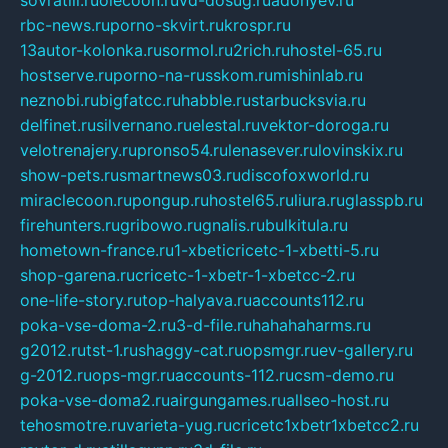
sovratili.ru
olecoon.ru
vd-dosug.ru
adonyev.ru
rbc-news.ru
porno-skvirt.ru
krospr.ru
13autor-kolonka.ru
sormol.ru
2rich.ru
hostel-65.ru
hostserve.ru
porno-na-russkom.ru
mishinlab.ru
neznobi.ru
bigfatcc.ru
habble.ru
starbucksvia.ru
delfinet.ru
silvernano.ru
elestal.ru
vektor-doroga.ru
velotrenajery.ru
pronso54.ru
lenasever.ru
lovinskix.ru
show-pets.ru
smartnews03.ru
discofoxworld.ru
miraclecoon.ru
pongup.ru
hostel65.ru
liura.ru
glasspb.ru
firehunters.ru
gribowo.ru
gnalis.ru
bulkitula.ru
hometown-france.ru
1-xbeticricetc-1-xbetti-5.ru
shop-garena.ru
cricetc-1-xbetr-1-xbetcc-2.ru
one-life-story.ru
top-halyava.ru
accounts112.ru
poka-vse-doma-2.ru
3-d-file.ru
hahahaharms.ru
g2012.ru
tst-1.ru
shaggy-cat.ru
opsmgr.ru
ev-gallery.ru
g-2012.ru
ops-mgr.ru
accounts-112.ru
csm-demo.ru
poka-vse-doma2.ru
airgungames.ru
allseo-host.ru
tehosmotre.ru
varieta-yug.ru
cricetc1xbetr1xbetcc2.ru