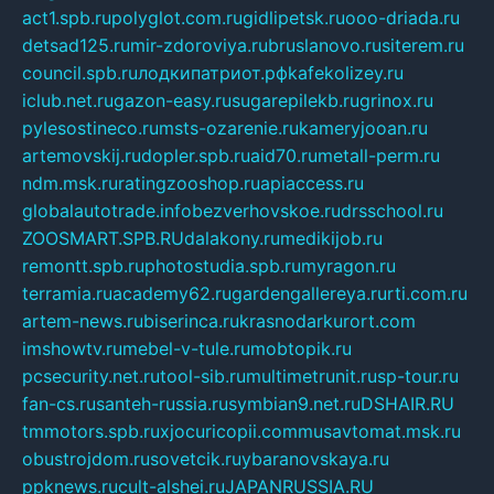
act1.spb.ru
polyglot.com.ru
gidlipetsk.ru
ooo-driada.ru
detsad125.ru
mir-zdoroviya.ru
bruslanovo.ru
siterem.ru
council.spb.ru
лодкипатриот.рф
kafekolizey.ru
iclub.net.ru
gazon-easy.ru
sugarepilekb.ru
grinox.ru
pylesostineco.ru
msts-ozarenie.ru
kameryjooan.ru
artemovskij.ru
dopler.spb.ru
aid70.ru
metall-perm.ru
ndm.msk.ru
ratingzooshop.ru
apiaccess.ru
globalautotrade.info
bezverhovskoe.ru
drsschool.ru
ZOOSMART.SPB.RU
dalakony.ru
medikijob.ru
remontt.spb.ru
photostudia.spb.ru
myragon.ru
terramia.ru
academy62.ru
gardengallereya.ru
rti.com.ru
artem-news.ru
biserinca.ru
krasnodarkurort.com
imshowtv.ru
mebel-v-tule.ru
mobtopik.ru
pcsecurity.net.ru
tool-sib.ru
multimetrunit.ru
sp-tour.ru
fan-cs.ru
santeh-russia.ru
symbian9.net.ru
DSHAIR.RU
tmmotors.spb.ru
xjocuricopii.com
musavtomat.msk.ru
obustrojdom.ru
sovetcik.ru
ybaranovskaya.ru
ppknews.ru
cult-alshei.ru
JAPANRUSSIA.RU