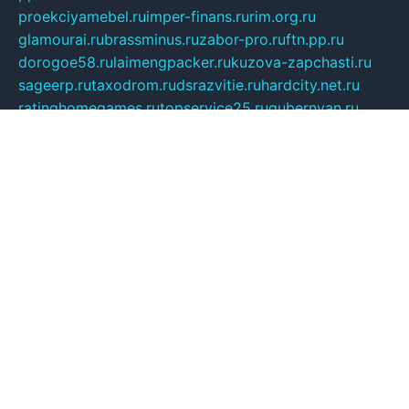
proekciyamebel.ru
imper-finans.ru
rim.org.ru
glamourai.ru
brassminus.ru
zabor-pro.ru
ftn.pp.ru
dorogoe58.ru
laimengpacker.ru
kuzova-zapchasti.ru
sageerp.ru
taxodrom.ru
dsrazvitie.ru
hardcity.net.ru
ratinghomegames.ru
topservice25.ru
gubernyan.ru
gtglasslined.ru
ii4.ru
tssport.spb.ru
andorra24.com
blackwallstreet.ru
oboimos.ru
optim-doors.com.ru
ikuch.ru
nycr.org.ru
npa21.ru
vremya-ch.spb.ru
desert000.ru
ivtorgi.ru
ifiori.ru
catalog-statei.ru
dcv.org.ru
spetsmaster174.ru
ipkameryhiseeu.ru
dum26.ru
ruspol.spb.ru
fr-opendp.ru
kam-solnyshko.ru
cheyenne-arapaho.ru
sevzapmetal.spb.ru
ted-lapidus.spb.ru
parasite-eliminator.ru
sigma-complete.ru
modernworld.ru
dama-moda.ru
eholot-group.ru
sk-nvkz.ru
DRONGOLD.RU
democratia2.ru
i-farmer.ru
mass-sport.org
jablonex.spb.ru
bookmess.ru
linkword.ru
refineua.com.ru
cs-spec.net.ru
altay-mebel.ru