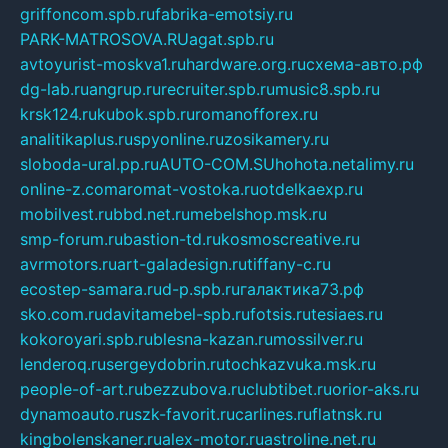
griffoncom.spb.ru
fabrika-emotsiy.ru
PARK-MATROSOVA.RU
agat.spb.ru
avtoyurist-moskva1.ru
hardware.org.ru
схема-авто.рф
dg-lab.ru
angrup.ru
recruiter.spb.ru
music8.spb.ru
krsk124.ru
kubok.spb.ru
romanofforex.ru
analitikaplus.ru
spyonline.ru
zosikamery.ru
sloboda-ural.pp.ru
AUTO-COM.SU
hohota.net
alimy.ru
online-z.com
aromat-vostoka.ru
otdelkaexp.ru
mobilvest.ru
bbd.net.ru
mebelshop.msk.ru
smp-forum.ru
bastion-td.ru
kosmoscreative.ru
avrmotors.ru
art-galadesign.ru
tiffany-c.ru
ecostep-samara.ru
d-p.spb.ru
галактика73.рф
sko.com.ru
davitamebel-spb.ru
fotsis.ru
tesiaes.ru
kokoroyari.spb.ru
blesna-kazan.ru
mossilver.ru
lenderoq.ru
sergeydobrin.ru
tochkazvuka.msk.ru
people-of-art.ru
bezzubova.ru
clubtibet.ru
orior-aks.ru
dynamoauto.ru
szk-favorit.ru
carlines.ru
flatnsk.ru
kingbolenskaner.ru
alex-motor.ru
astroline.net.ru