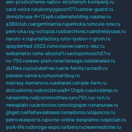
seo-prodvizhenie-sajtov-stroitelnyh-kompanij.ru
card-voice.ru
rulonnyygazon177.ru
snow-guard.ru
domizbrusa-9x12spb.ru
demaholding.ru
aalse.ru
a380club.ru
argentinamia.ru
perkoka.ru
movie-one.ru
perk-oka.ru
g-octopus.ru
sibarchives.ru
andreislyusar.ru
naruto-x.ru
pursefactory.ru
tor-lyubov-i-grom.ru
spayderhed-2022.ru
movieone.ru
evro-dez.ru
webamator.ru
ma-absolut1.ru
avtopomosch27.ru
nv-750.ru
news-plain.ru
nertansaga.ru
delanalad.ru
dizfiles.ru
youtubefree.ru
aria-family.ru
roadli.ru
planeta-samara.ru
mysmartbuy.ru
matrasy-kemerovo.ru
ashanet.ru
trade-farm.ru
dotcustoms.ru
domizbrusa9x12spb.ru
autodamp.ru
narasimha.ru
djcommodities.ru
nv750.ru
x-ton.ru
newsplain.ru
cardvoice.ru
modopaper.ru
manunae.ru
gbget.ru
alfeihavsalnassr.ru
madoma.ru
tajuncos.ru
petrovkasports.ru
porno-online-besplatno.ru
splclub.ru
york-life.ru
doroga-expo.ru
ribery.ru
cleanmedicine.ru