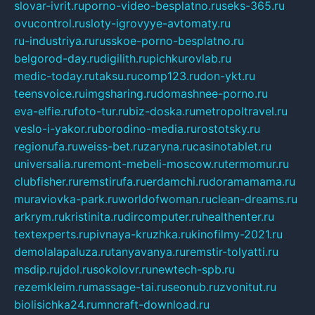
slovar-ivrit.ru
porno-video-besplatno.ru
seks-365.ru
ovucontrol.ru
sloty-igrovyye-avtomaty.ru
ru-industriya.ru
russkoe-porno-besplatno.ru
belgorod-day.ru
digilith.ru
pichkurovlab.ru
medic-today.ru
taksu.ru
comp123.ru
don-ykt.ru
teensvoice.ru
imgsharing.ru
domashnee-porno.ru
eva-elfie.ru
foto-tur.ru
biz-doska.ru
metropoltravel.ru
veslo-i-yakor.ru
borodino-media.ru
rostotsky.ru
regionufa.ru
weiss-bet.ru
zaryna.ru
casinotablet.ru
universalia.ru
remont-mebeli-moscow.ru
termomur.ru
clubfisher.ru
remstirufa.ru
erdamchi.ru
doramamama.ru
muraviovka-park.ru
worldofwoman.ru
clean-dreams.ru
arkrym.ru
kristinita.ru
dircomputer.ru
healthenter.ru
textexperts.ru
pivnaya-kruzhka.ru
kinofilmy-2021.ru
demolalapaluza.ru
tanyavanya.ru
remstir-tolyatti.ru
msdip.ru
jdol.ru
sokolovr.ru
newtech-spb.ru
rezemkleim.ru
massage-tai.ru
seonub.ru
zvonitut.ru
biolisichka24.ru
mncraft-download.ru