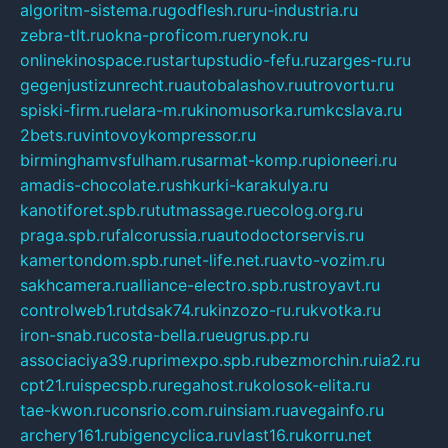
algoritm-sistema.ru
godflesh.ru
ru-industria.ru
zebra-tlt.ru
okna-proficom.ru
erynok.ru
onlinekinospace.ru
startupstudio-fefu.ru
zarges-ru.ru
gegenjustizunrecht.ru
autobalashov.ru
utrovortu.ru
spiski-firm.ru
elara-m.ru
kinomusorka.ru
mkcslava.ru
2bets.ru
vintovoykompressor.ru
birminghamvsfulham.ru
sarmat-komp.ru
pioneeri.ru
amadis-chocolate.ru
shkurki-karakulya.ru
kanotiforet.spb.ru
tutmassage.ru
ecolog.org.ru
praga.spb.ru
falcorussia.ru
autodoctorservis.ru
kamertondom.spb.ru
net-life.net.ru
avto-vozim.ru
sakhcamera.ru
alliance-electro.spb.ru
stroyavt.ru
controlweb1.ru
tdsak74.ru
kinzozo-ru.ru
kvotka.ru
iron-snab.ru
costa-bella.ru
eugrus.pp.ru
associaciya39.ru
primexpo.spb.ru
bezmorchin.ru
ia2.ru
cpt21.ru
ispecspb.ru
regahost.ru
kolosok-elita.ru
tae-kwon.ru
consrio.com.ru
insiam.ru
avegainfo.ru
archery161.ru
bigencyclica.ru
vlast16.ru
korru.net