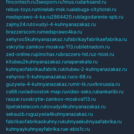
fincontech.ru
3sexporn.ru
1mus.ru
darksand.ru
rebus-toys.ru
minelab-msk.ru
alabuga-cityhotel.ru
medsprawo-4-ka.ru
2864420.ru
blagodarenie-spb.ru
zajmy24.ru
tovudyi-4-kuhnyanazakaz.ru
brazzerscom.ru
medsprawo4ka.ru
xehyroo5kuhnyanazakaz.ru
fabrikayfabrikaefabrika.ru
vskrytie-zamkov-moskva-113.ru
biletnadom.ru
zed-online.ru
pimchax.ru
brazzers-hd.ru
z-host.ru
kitubeu2kuhnyanazakaz.ru
naperekate.ru
kuhnyaofabrikaufabrik.ru
kitubeu-2-kuhnyanazakaz.ru
xehyroo-5-kuhnyanazakaz.ru
cs-68.ru
guzywia-4-kuhnyanazakaz.ru
mir-tk.ru
vlknrussia.ru
cs68.ru
vladivostok-map.ru
video-seks.ru
bankaribi.ru
raszar.ru
vskrytie-zamkov-moskva113.ru
lipetsktelecom.ru
tovudyi4kuhnyanazakaz.ru
seksuzb.ru
guzywia4kuhnyanazakaz.ru
fabrikaofabrikaokuhny.ru
kuhnyaekuhnyaafabrika.ru
kuhnyaykuhnyayfabrika.ru
e-abis1c.ru