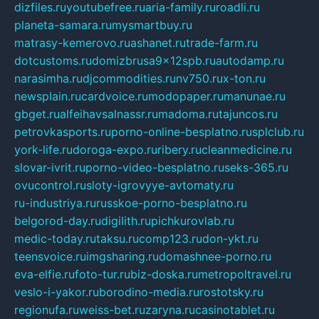
dizfiles.ru
youtubefree.ru
aria-family.ru
roadli.ru
planeta-samara.ru
mysmartbuy.ru
matrasy-kemerovo.ru
ashanet.ru
trade-farm.ru
dotcustoms.ru
domizbrusa9x12spb.ru
autodamp.ru
narasimha.ru
djcommodities.ru
nv750.ru
x-ton.ru
newsplain.ru
cardvoice.ru
modopaper.ru
manunae.ru
gbget.ru
alfeihavsalnassr.ru
madoma.ru
tajuncos.ru
petrovkasports.ru
porno-online-besplatno.ru
splclub.ru
york-life.ru
doroga-expo.ru
ribery.ru
cleanmedicine.ru
slovar-ivrit.ru
porno-video-besplatno.ru
seks-365.ru
ovucontrol.ru
sloty-igrovyye-avtomaty.ru
ru-industriya.ru
russkoe-porno-besplatno.ru
belgorod-day.ru
digilith.ru
pichkurovlab.ru
medic-today.ru
taksu.ru
comp123.ru
don-ykt.ru
teensvoice.ru
imgsharing.ru
domashnee-porno.ru
eva-elfie.ru
foto-tur.ru
biz-doska.ru
metropoltravel.ru
veslo-i-yakor.ru
borodino-media.ru
rostotsky.ru
regionufa.ru
weiss-bet.ru
zaryna.ru
casinotablet.ru