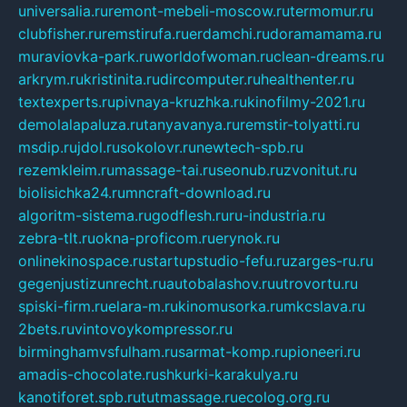
universalia.ru
remont-mebeli-moscow.ru
termomur.ru
clubfisher.ru
remstirufa.ru
erdamchi.ru
doramamama.ru
muraviovka-park.ru
worldofwoman.ru
clean-dreams.ru
arkrym.ru
kristinita.ru
dircomputer.ru
healthenter.ru
textexperts.ru
pivnaya-kruzhka.ru
kinofilmy-2021.ru
demolalapaluza.ru
tanyavanya.ru
remstir-tolyatti.ru
msdip.ru
jdol.ru
sokolovr.ru
newtech-spb.ru
rezemkleim.ru
massage-tai.ru
seonub.ru
zvonitut.ru
biolisichka24.ru
mncraft-download.ru
algoritm-sistema.ru
godflesh.ru
ru-industria.ru
zebra-tlt.ru
okna-proficom.ru
erynok.ru
onlinekinospace.ru
startupstudio-fefu.ru
zarges-ru.ru
gegenjustizunrecht.ru
autobalashov.ru
utrovortu.ru
spiski-firm.ru
elara-m.ru
kinomusorka.ru
mkcslava.ru
2bets.ru
vintovoykompressor.ru
birminghamvsfulham.ru
sarmat-komp.ru
pioneeri.ru
amadis-chocolate.ru
shkurki-karakulya.ru
kanotiforet.spb.ru
tutmassage.ru
ecolog.org.ru