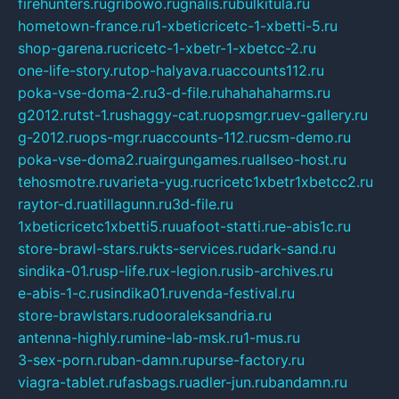
firehunters.ru
gribowo.ru
gnalis.ru
bulkitula.ru
hometown-france.ru
1-xbeticricetc-1-xbetti-5.ru
shop-garena.ru
cricetc-1-xbetr-1-xbetcc-2.ru
one-life-story.ru
top-halyava.ru
accounts112.ru
poka-vse-doma-2.ru
3-d-file.ru
hahahaharms.ru
g2012.ru
tst-1.ru
shaggy-cat.ru
opsmgr.ru
ev-gallery.ru
g-2012.ru
ops-mgr.ru
accounts-112.ru
csm-demo.ru
poka-vse-doma2.ru
airgungames.ru
allseo-host.ru
tehosmotre.ru
varieta-yug.ru
cricetc1xbetr1xbetcc2.ru
raytor-d.ru
atillagunn.ru
3d-file.ru
1xbeticricetc1xbetti5.ru
uafoot-statti.ru
e-abis1c.ru
store-brawl-stars.ru
kts-services.ru
dark-sand.ru
sindika-01.ru
sp-life.ru
x-legion.ru
sib-archives.ru
e-abis-1-c.ru
sindika01.ru
venda-festival.ru
store-brawlstars.ru
dooraleksandria.ru
antenna-highly.ru
mine-lab-msk.ru
1-mus.ru
3-sex-porn.ru
ban-damn.ru
purse-factory.ru
viagra-tablet.ru
fasbags.ru
adler-jun.ru
bandamn.ru