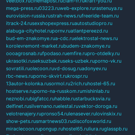
veetbox.ru
cinemapost.ru
ciam-fr.ru
kraft-you.ru
mega-press.ru
03223.ru
web-explore.ru
rastenuya.ru
eurovision-russia.ru
strah-news.ru
freeride-team.ru
itrack-24.ru
sexshopexpress.ru
autostudiopro.ru
alabuga-cityhotel.ru
pornv.ru
atlantpereezd.ru
bud-em-znakomye.ru
a-cdc.ru
elektrostal-news.ru
korolevremont-market.ru
budem-znakomye.ru
oooagrosnab.ru
fpodaso.ru
emfire.ru
pro-otdelky.ru
ukrasotki.ru
seksuzbek.ru
seks-uzbek.ru
porno-vk.ru
sovratili.ru
olecoon.ru
vd-dosug.ru
adonyev.ru
rbc-news.ru
porno-skvirt.ru
krospr.ru
13autor-kolonka.ru
sormol.ru
2rich.ru
hostel-65.ru
hostserve.ru
porno-na-russkom.ru
mishinlab.ru
neznobi.ru
bigfatcc.ru
habble.ru
starbucksvia.ru
delfinet.ru
silvernano.ru
elestal.ru
vektor-doroga.ru
velotrenajery.ru
pronso54.ru
lenasever.ru
lovinskix.ru
show-pets.ru
smartnews03.ru
discofoxworld.ru
miraclecoon.ru
pongup.ru
hostel65.ru
liura.ru
glasspb.ru