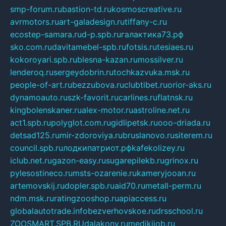
smp-forum.ru
bastion-td.ru
kosmoscreative.ru
avrmotors.ru
art-galadesign.ru
tiffany-c.ru
ecostep-samara.ru
d-p.spb.ru
галактика73.рф
sko.com.ru
davitamebel-spb.ru
fotsis.ru
tesiaes.ru
kokoroyari.spb.ru
blesna-kazan.ru
mossilver.ru
lenderoq.ru
sergeydobrin.ru
tochkazvuka.msk.ru
people-of-art.ru
bezzubova.ru
clubtibet.ru
orior-aks.ru
dynamoauto.ru
szk-favorit.ru
carlines.ru
flatnsk.ru
kingbolenskaner.ru
alex-motor.ru
astroline.net.ru
act1.spb.ru
polyglot.com.ru
gidlipetsk.ru
ooo-driada.ru
detsad125.ru
mir-zdoroviya.ru
bruslanovo.ru
siterem.ru
council.spb.ru
лодкипатриот.рф
kafekolizey.ru
iclub.net.ru
gazon-easy.ru
sugarepilekb.ru
grinox.ru
pylesostineco.ru
msts-ozarenie.ru
kameryjooan.ru
artemovskij.ru
dopler.spb.ru
aid70.ru
metall-perm.ru
ndm.msk.ru
ratingzooshop.ru
apiaccess.ru
globalautotrade.info
bezverhovskoe.ru
drsschool.ru
ZOOSMART.SPB.RU
dalakony.ru
medikijob.ru