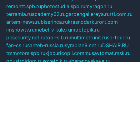
remontt.spb.ru
photostudia.spb.ru
myragon.ru
terramia.ru
academy62.ru
gardengallereya.ru
rti.com.ru
artem-news.ru
biserinca.ru
krasnodarkurort.com
imshowtv.ru
mebel-v-tule.ru
mobtopik.ru
pcsecurity.net.ru
tool-sib.ru
multimetrunit.ru
sp-tour.ru
fan-cs.ru
santeh-russia.ru
symbian9.net.ru
DSHAIR.RU
tmmotors.spb.ru
xjocuricopii.com
musavtomat.msk.ru
obustrojdom.ru
sovetcik.ru
ybaranovskaya.ru
ppknews.ru
cult-alshei.ru
JAPANRUSSIA.RU
proekciyamebel.ru
imper-finans.ru
rim.org.ru
glamourai.ru
brassminus.ru
zabor-pro.ru
ftn.pp.ru
dorogoe58.ru
laimengpacker.ru
kuzova-zapchasti.ru
sageerp.ru
taxodrom.ru
dsrazvitie.ru
hardcity.net.ru
ratinghomegames.ru
topservice25.ru
gubernyan.ru
gtglasslined.ru
ii4.ru
tssport.spb.ru
andorra24.com
blackwallstreet.ru
oboimos.ru
optim-doors.com.ru
ikuch.ru
nycr.org.ru
npa21.ru
vremya-ch.spb.ru
desert000.ru
ivtorgi.ru
ifiori.ru
catalog-statei.ru