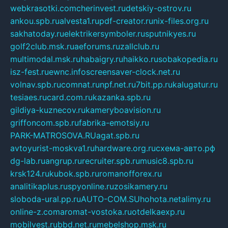
webkrasotki.com
cherinvest.ru
detskiy-ostrov.ru
ankou.spb.ru
alvesta1.ru
pdf-creator.ru
nix-files.org.ru
sakhatoday.ru
elektrikersymboler.ru
sputnikyes.ru
golf2club.msk.ru
aeforums.ru
zallclub.ru
multimodal.msk.ru
habaigry.ru
haikko.ru
sobakopedia.ru
isz-fest.ru
ewnc.info
screensaver-clock.net.ru
volnav.spb.ru
comnat.ru
npf.net.ru
7bit.pp.ru
kalugatur.ru
tesiaes.ru
card.com.ru
kazanka.spb.ru
gildiya-kuznecov.ru
kameryboavision.ru
griffoncom.spb.ru
fabrika-emotsiy.ru
PARK-MATROSOVA.RU
agat.spb.ru
avtoyurist-moskva1.ru
hardware.org.ru
схема-авто.рф
dg-lab.ru
angrup.ru
recruiter.spb.ru
music8.spb.ru
krsk124.ru
kubok.spb.ru
romanofforex.ru
analitikaplus.ru
spyonline.ru
zosikamery.ru
sloboda-ural.pp.ru
AUTO-COM.SU
hohota.net
alimy.ru
online-z.com
aromat-vostoka.ru
otdelkaexp.ru
mobilvest.ru
bbd.net.ru
mebelshop.msk.ru