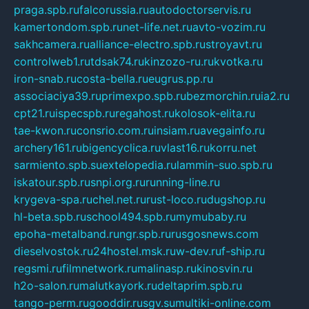
praga.spb.ru
falcorussia.ru
autodoctorservis.ru
kamertondom.spb.ru
net-life.net.ru
avto-vozim.ru
sakhcamera.ru
alliance-electro.spb.ru
stroyavt.ru
controlweb1.ru
tdsak74.ru
kinzozo-ru.ru
kvotka.ru
iron-snab.ru
costa-bella.ru
eugrus.pp.ru
associaciya39.ru
primexpo.spb.ru
bezmorchin.ru
ia2.ru
cpt21.ru
ispecspb.ru
regahost.ru
kolosok-elita.ru
tae-kwon.ru
consrio.com.ru
insiam.ru
avegainfo.ru
archery161.ru
bigencyclica.ru
vlast16.ru
korru.net
sarmiento.spb.su
extelopedia.ru
lammin-suo.spb.ru
iskatour.spb.ru
snpi.org.ru
running-line.ru
krygeva-spa.ru
chel.net.ru
rust-loco.ru
dugshop.ru
hl-beta.spb.ru
school494.spb.ru
mymubaby.ru
epoha-metalband.ru
ngr.spb.ru
rusgosnews.com
dieselvostok.ru
24hostel.msk.ru
w-dev.ru
f-ship.ru
regsmi.ru
filmnetwork.ru
malinasp.ru
kinosvin.ru
h2o-salon.ru
malutkayork.ru
deltaprim.spb.ru
tango-perm.ru
gooddir.ru
sgv.su
multiki-online.com