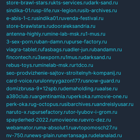
store-brawl-stars.ru
kts-services.ru
dark-sand.ru
sindika-01.ru
sp-life.ru
x-legion.ru
sib-archives.ru
e-abis-1-c.ru
sindika01.ru
venda-festival.ru
store-brawlstars.ru
dooraleksandria.ru
antenna-highly.ru
mine-lab-msk.ru
1-mus.ru
3-sex-porn.ru
ban-damn.ru
purse-factory.ru
viagra-tablet.ru
fasbags.ru
adler-jun.ru
bandamn.ru
fincontech.ru
3sexporn.ru
1mus.ru
darksand.ru
rebus-toys.ru
minelab-msk.ru
rtdco.ru
seo-prodvizhenie-sajtov-stroitelnyh-kompanij.ru
card-voice.ru
rulonnyygazon177.ru
snow-guard.ru
domizbrusa-9x12spb.ru
demaholding.ru
aalse.ru
a380club.ru
argentinamia.ru
perkoka.ru
movie-one.ru
perk-oka.ru
g-octopus.ru
sibarchives.ru
andreislyusar.ru
naruto-x.ru
pursefactory.ru
tor-lyubov-i-grom.ru
spayderhed-2022.ru
movieone.ru
evro-dez.ru
webamator.ru
ma-absolut1.ru
avtopomosch27.ru
nv-750.ru
news-plain.ru
nertansaga.ru
delanalad.ru