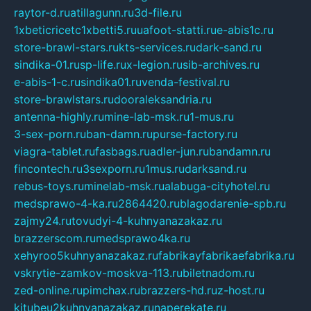
raytor-d.ru
atillagunn.ru
3d-file.ru
1xbeticricetc1xbetti5.ru
uafoot-statti.ru
e-abis1c.ru
store-brawl-stars.ru
kts-services.ru
dark-sand.ru
sindika-01.ru
sp-life.ru
x-legion.ru
sib-archives.ru
e-abis-1-c.ru
sindika01.ru
venda-festival.ru
store-brawlstars.ru
dooraleksandria.ru
antenna-highly.ru
mine-lab-msk.ru
1-mus.ru
3-sex-porn.ru
ban-damn.ru
purse-factory.ru
viagra-tablet.ru
fasbags.ru
adler-jun.ru
bandamn.ru
fincontech.ru
3sexporn.ru
1mus.ru
darksand.ru
rebus-toys.ru
minelab-msk.ru
alabuga-cityhotel.ru
medsprawo-4-ka.ru
2864420.ru
blagodarenie-spb.ru
zajmy24.ru
tovudyi-4-kuhnyanazakaz.ru
brazzerscom.ru
medsprawo4ka.ru
xehyroo5kuhnyanazakaz.ru
fabrikayfabrikaefabrika.ru
vskrytie-zamkov-moskva-113.ru
biletnadom.ru
zed-online.ru
pimchax.ru
brazzers-hd.ru
z-host.ru
kitubeu2kuhnyanazakaz.ru
naperekate.ru