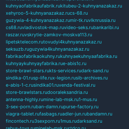
kuhnyaofabrikaufabrik.ru
kitubeu-2-kuhnyanazakaz.ru
xehyroo-5-kuhnyanazakaz.ru
cs-68.ru
guzywia-4-kuhnyanazakaz.ru
mir-tk.ru
vlknrussia.ru
cs68.ru
vladivostok-map.ru
video-seks.ru
bankaribi.ru
raszar.ru
vskrytie-zamkov-moskva113.ru
lipetsktelecom.ru
tovudyi4kuhnyanazakaz.ru
seksuzb.ru
guzywia4kuhnyanazakaz.ru
fabrikaofabrikaokuhny.ru
kuhnyaekuhnyaafabrika.ru
kuhnyaykuhnyayfabrika.ru
e-abis1c.ru
store-brawl-stars.ru
kts-services.ru
dark-sand.ru
sindika-01.ru
sp-life.ru
x-legion.ru
sib-archives.ru
e-abis-1-c.ru
sindika01.ru
venda-festival.ru
store-brawlstars.ru
dooraleksandria.ru
antenna-highly.ru
mine-lab-msk.ru
1-mus.ru
3-sex-porn.ru
ban-damn.ru
purse-factory.ru
viagra-tablet.ru
fasbags.ru
adler-jun.ru
bandamn.ru
fincontech.ru
3sexporn.ru
1mus.ru
darksand.ru
rebus-toys.ru
minelab-msk.ru
rtdco.ru