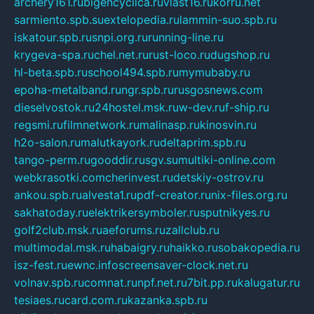
archery161.ru
bigencyclica.ru
vlast16.ru
korru.net
sarmiento.spb.su
extelopedia.ru
lammin-suo.spb.ru
iskatour.spb.ru
snpi.org.ru
running-line.ru
krygeva-spa.ru
chel.net.ru
rust-loco.ru
dugshop.ru
hl-beta.spb.ru
school494.spb.ru
mymubaby.ru
epoha-metalband.ru
ngr.spb.ru
rusgosnews.com
dieselvostok.ru
24hostel.msk.ru
w-dev.ru
f-ship.ru
regsmi.ru
filmnetwork.ru
malinasp.ru
kinosvin.ru
h2o-salon.ru
malutkayork.ru
deltaprim.spb.ru
tango-perm.ru
gooddir.ru
sgv.su
multiki-online.com
webkrasotki.com
cherinvest.ru
detskiy-ostrov.ru
ankou.spb.ru
alvesta1.ru
pdf-creator.ru
nix-files.org.ru
sakhatoday.ru
elektrikersymboler.ru
sputnikyes.ru
golf2club.msk.ru
aeforums.ru
zallclub.ru
multimodal.msk.ru
habaigry.ru
haikko.ru
sobakopedia.ru
isz-fest.ru
ewnc.info
screensaver-clock.net.ru
volnav.spb.ru
comnat.ru
npf.net.ru
7bit.pp.ru
kalugatur.ru
tesiaes.ru
card.com.ru
kazanka.spb.ru