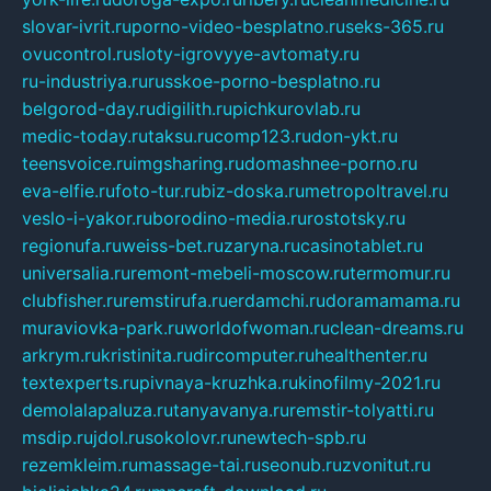
slovar-ivrit.ru
porno-video-besplatno.ru
seks-365.ru
ovucontrol.ru
sloty-igrovyye-avtomaty.ru
ru-industriya.ru
russkoe-porno-besplatno.ru
belgorod-day.ru
digilith.ru
pichkurovlab.ru
medic-today.ru
taksu.ru
comp123.ru
don-ykt.ru
teensvoice.ru
imgsharing.ru
domashnee-porno.ru
eva-elfie.ru
foto-tur.ru
biz-doska.ru
metropoltravel.ru
veslo-i-yakor.ru
borodino-media.ru
rostotsky.ru
regionufa.ru
weiss-bet.ru
zaryna.ru
casinotablet.ru
universalia.ru
remont-mebeli-moscow.ru
termomur.ru
clubfisher.ru
remstirufa.ru
erdamchi.ru
doramamama.ru
muraviovka-park.ru
worldofwoman.ru
clean-dreams.ru
arkrym.ru
kristinita.ru
dircomputer.ru
healthenter.ru
textexperts.ru
pivnaya-kruzhka.ru
kinofilmy-2021.ru
demolalapaluza.ru
tanyavanya.ru
remstir-tolyatti.ru
msdip.ru
jdol.ru
sokolovr.ru
newtech-spb.ru
rezemkleim.ru
massage-tai.ru
seonub.ru
zvonitut.ru