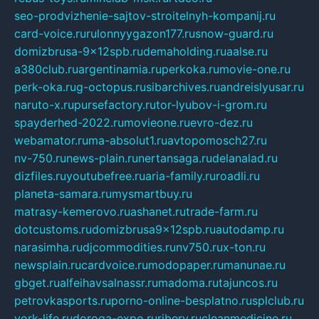
seo-prodvizhenie-sajtov-stroitelnyh-kompanij.ru
card-voice.ru
rulonnyygazon177.ru
snow-guard.ru
domizbrusa-9x12spb.ru
demaholding.ru
aalse.ru
a380club.ru
argentinamia.ru
perkoka.ru
movie-one.ru
perk-oka.ru
g-octopus.ru
sibarchives.ru
andreislyusar.ru
naruto-x.ru
pursefactory.ru
tor-lyubov-i-grom.ru
spayderhed-2022.ru
movieone.ru
evro-dez.ru
webamator.ru
ma-absolut1.ru
avtopomosch27.ru
nv-750.ru
news-plain.ru
nertansaga.ru
delanalad.ru
dizfiles.ru
youtubefree.ru
aria-family.ru
roadli.ru
planeta-samara.ru
mysmartbuy.ru
matrasy-kemerovo.ru
ashanet.ru
trade-farm.ru
dotcustoms.ru
domizbrusa9x12spb.ru
autodamp.ru
narasimha.ru
djcommodities.ru
nv750.ru
x-ton.ru
newsplain.ru
cardvoice.ru
modopaper.ru
manunae.ru
gbget.ru
alfeihavsalnassr.ru
madoma.ru
tajuncos.ru
petrovkasports.ru
porno-online-besplatno.ru
splclub.ru
york-life.ru
doroga-expo.ru
ribery.ru
cleanmedicine.ru