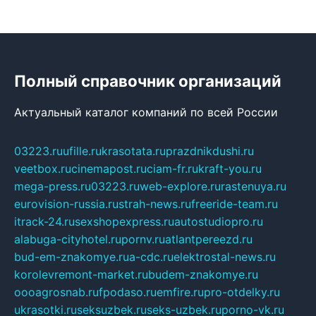
Полный справочник организаций
Актуальный каталог компаний по всей России
03223.ru
ufille.ru
krasotata.ru
prazdnikdushi.ru
veetbox.ru
cinemapost.ru
ciam-fr.ru
kraft-you.ru
mega-press.ru
03223.ru
web-explore.ru
rastenuya.ru
eurovision-russia.ru
strah-news.ru
freeride-team.ru
itrack-24.ru
sexshopexpress.ru
autostudiopro.ru
alabuga-cityhotel.ru
pornv.ru
atlantpereezd.ru
bud-em-znakomye.ru
a-cdc.ru
elektrostal-news.ru
korolevremont-market.ru
budem-znakomye.ru
oooagrosnab.ru
fpodaso.ru
emfire.ru
pro-otdelky.ru
ukrasotki.ru
seksuzbek.ru
seks-uzbek.ru
porno-vk.ru