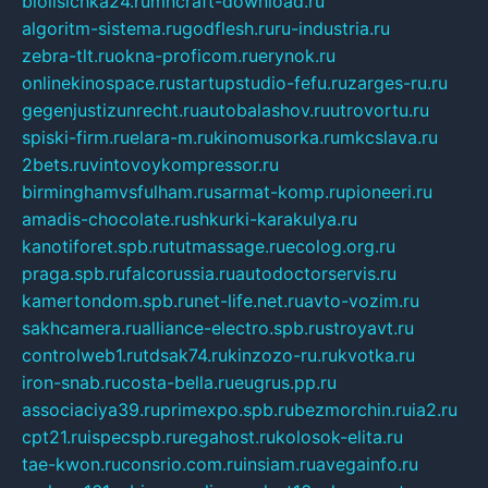
biolisichka24.ru
mncraft-download.ru
algoritm-sistema.ru
godflesh.ru
ru-industria.ru
zebra-tlt.ru
okna-proficom.ru
erynok.ru
onlinekinospace.ru
startupstudio-fefu.ru
zarges-ru.ru
gegenjustizunrecht.ru
autobalashov.ru
utrovortu.ru
spiski-firm.ru
elara-m.ru
kinomusorka.ru
mkcslava.ru
2bets.ru
vintovoykompressor.ru
birminghamvsfulham.ru
sarmat-komp.ru
pioneeri.ru
amadis-chocolate.ru
shkurki-karakulya.ru
kanotiforet.spb.ru
tutmassage.ru
ecolog.org.ru
praga.spb.ru
falcorussia.ru
autodoctorservis.ru
kamertondom.spb.ru
net-life.net.ru
avto-vozim.ru
sakhcamera.ru
alliance-electro.spb.ru
stroyavt.ru
controlweb1.ru
tdsak74.ru
kinzozo-ru.ru
kvotka.ru
iron-snab.ru
costa-bella.ru
eugrus.pp.ru
associaciya39.ru
primexpo.spb.ru
bezmorchin.ru
ia2.ru
cpt21.ru
ispecspb.ru
regahost.ru
kolosok-elita.ru
tae-kwon.ru
consrio.com.ru
insiam.ru
avegainfo.ru