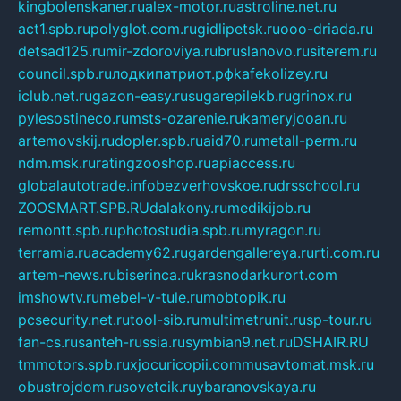
kingbolenskaner.ru
alex-motor.ru
astroline.net.ru
act1.spb.ru
polyglot.com.ru
gidlipetsk.ru
ooo-driada.ru
detsad125.ru
mir-zdoroviya.ru
bruslanovo.ru
siterem.ru
council.spb.ru
лодкипатриот.рф
kafekolizey.ru
iclub.net.ru
gazon-easy.ru
sugarepilekb.ru
grinox.ru
pylesostineco.ru
msts-ozarenie.ru
kameryjooan.ru
artemovskij.ru
dopler.spb.ru
aid70.ru
metall-perm.ru
ndm.msk.ru
ratingzooshop.ru
apiaccess.ru
globalautotrade.info
bezverhovskoe.ru
drsschool.ru
ZOOSMART.SPB.RU
dalakony.ru
medikijob.ru
remontt.spb.ru
photostudia.spb.ru
myragon.ru
terramia.ru
academy62.ru
gardengallereya.ru
rti.com.ru
artem-news.ru
biserinca.ru
krasnodarkurort.com
imshowtv.ru
mebel-v-tule.ru
mobtopik.ru
pcsecurity.net.ru
tool-sib.ru
multimetrunit.ru
sp-tour.ru
fan-cs.ru
santeh-russia.ru
symbian9.net.ru
DSHAIR.RU
tmmotors.spb.ru
xjocuricopii.com
musavtomat.msk.ru
obustrojdom.ru
sovetcik.ru
ybaranovskaya.ru