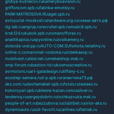
gildiya-kuznecov.ru
kameryboavision.ru
griffoncom.spb.ru
fabrika-emotsiy.ru
PARK-MATROSOVA.RU
agat.spb.ru
avtoyurist-moskva1.ru
hardware.org.ru
схема-авто.рф
dg-lab.ru
angrup.ru
recruiter.spb.ru
music8.spb.ru
krsk124.ru
kubok.spb.ru
romanofforex.ru
analitikaplus.ru
spyonline.ru
zosikamery.ru
sloboda-ural.pp.ru
AUTO-COM.SU
hohota.net
alimy.ru
online-z.com
aromat-vostoka.ru
otdelkaexp.ru
mobilvest.ru
bbd.net.ru
mebelshop.msk.ru
smp-forum.ru
bastion-td.ru
kosmoscreative.ru
avrmotors.ru
art-galadesign.ru
tiffany-c.ru
ecostep-samara.ru
d-p.spb.ru
галактика73.рф
sko.com.ru
davitamebel-spb.ru
fotsis.ru
tesiaes.ru
kokoroyari.spb.ru
blesna-kazan.ru
mossilver.ru
lenderoq.ru
sergeydobrin.ru
tochkazvuka.msk.ru
people-of-art.ru
bezzubova.ru
clubtibet.ru
orior-aks.ru
dynamoauto.ru
szk-favorit.ru
carlines.ru
flatnsk.ru