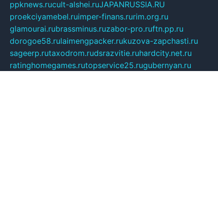
ppknews.ru
cult-alshei.ru
JAPANRUSSIA.RU
proekciyamebel.ru
imper-finans.ru
rim.org.ru
glamourai.ru
brassminus.ru
zabor-pro.ru
ftn.pp.ru
dorogoe58.ru
laimengpacker.ru
kuzova-zapchasti.ru
sageerp.ru
taxodrom.ru
dsrazvitie.ru
hardcity.net.ru
ratinghomegames.ru
topservice25.ru
gubernyan.ru
gtglasslined.ru
ii4.ru
tssport.spb.ru
andorra24.com
blackwallstreet.ru
oboimos.ru
optim-doors.com.ru
ikuch.ru
nycr.org.ru
npa21.ru
vremya-ch.spb.ru
desert000.ru
ivtorgi.ru
ifiori.ru
catalog-statei.ru
dcv.org.ru
spetsmaster174.ru
ipkameryhiseeu.ru
dum26.ru
ruspol.spb.ru
fr-opendp.ru
kam-solnyshko.ru
cheyenne-arapaho.ru
sevzapmetal.spb.ru
ted-lapidus.spb.ru
parasite-eliminator.ru
sigma-complete.ru
modernworld.ru
dama-moda.ru
eholot-group.ru
sk-nvkz.ru
DRONGOLD.RU
democratia2.ru
i-farmer.ru
mass-sport.org
jablonex.spb.ru
bookmess.ru
linkword.ru