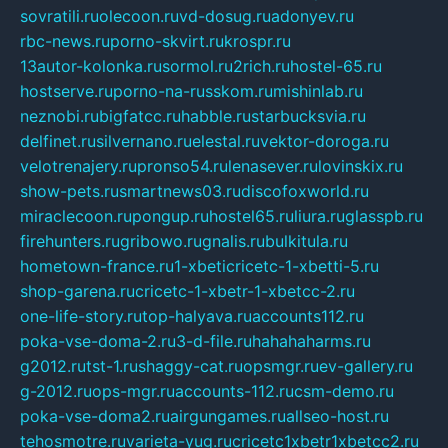
sovratili.ru
olecoon.ru
vd-dosug.ru
adonyev.ru
rbc-news.ru
porno-skvirt.ru
krospr.ru
13autor-kolonka.ru
sormol.ru
2rich.ru
hostel-65.ru
hostserve.ru
porno-na-russkom.ru
mishinlab.ru
neznobi.ru
bigfatcc.ru
habble.ru
starbucksvia.ru
delfinet.ru
silvernano.ru
elestal.ru
vektor-doroga.ru
velotrenajery.ru
pronso54.ru
lenasever.ru
lovinskix.ru
show-pets.ru
smartnews03.ru
discofoxworld.ru
miraclecoon.ru
pongup.ru
hostel65.ru
liura.ru
glasspb.ru
firehunters.ru
gribowo.ru
gnalis.ru
bulkitula.ru
hometown-france.ru
1-xbeticricetc-1-xbetti-5.ru
shop-garena.ru
cricetc-1-xbetr-1-xbetcc-2.ru
one-life-story.ru
top-halyava.ru
accounts112.ru
poka-vse-doma-2.ru
3-d-file.ru
hahahaharms.ru
g2012.ru
tst-1.ru
shaggy-cat.ru
opsmgr.ru
ev-gallery.ru
g-2012.ru
ops-mgr.ru
accounts-112.ru
csm-demo.ru
poka-vse-doma2.ru
airgungames.ru
allseo-host.ru
tehosmotre.ru
varieta-yug.ru
cricetc1xbetr1xbetcc2.ru