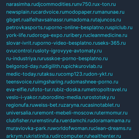
narasimha.ru
djcommodities.ru
nv750.ru
x-ton.ru
newsplain.ru
cardvoice.ru
modopaper.ru
manunae.ru
gbget.ru
alfeihavsalnassr.ru
madoma.ru
tajuncos.ru
petrovkasports.ru
porno-online-besplatno.ru
splclub.ru
york-life.ru
doroga-expo.ru
ribery.ru
cleanmedicine.ru
slovar-ivrit.ru
porno-video-besplatno.ru
seks-365.ru
ovucontrol.ru
sloty-igrovyye-avtomaty.ru
ru-industriya.ru
russkoe-porno-besplatno.ru
belgorod-day.ru
digilith.ru
pichkurovlab.ru
medic-today.ru
taksu.ru
comp123.ru
don-ykt.ru
teensvoice.ru
imgsharing.ru
domashnee-porno.ru
eva-elfie.ru
foto-tur.ru
biz-doska.ru
metropoltravel.ru
veslo-i-yakor.ru
borodino-media.ru
rostotsky.ru
regionufa.ru
weiss-bet.ru
zaryna.ru
casinotablet.ru
universalia.ru
remont-mebeli-moscow.ru
termomur.ru
clubfisher.ru
remstirufa.ru
erdamchi.ru
doramamama.ru
muraviovka-park.ru
worldofwoman.ru
clean-dreams.ru
arkrym.ru
kristinita.ru
dircomputer.ru
healthenter.ru