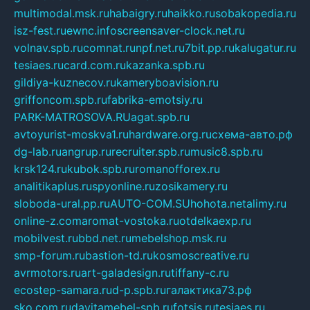
multimodal.msk.ru
habaigry.ru
haikko.ru
sobakopedia.ru
isz-fest.ru
ewnc.info
screensaver-clock.net.ru
volnav.spb.ru
comnat.ru
npf.net.ru
7bit.pp.ru
kalugatur.ru
tesiaes.ru
card.com.ru
kazanka.spb.ru
gildiya-kuznecov.ru
kameryboavision.ru
griffoncom.spb.ru
fabrika-emotsiy.ru
PARK-MATROSOVA.RU
agat.spb.ru
avtoyurist-moskva1.ru
hardware.org.ru
схема-авто.рф
dg-lab.ru
angrup.ru
recruiter.spb.ru
music8.spb.ru
krsk124.ru
kubok.spb.ru
romanofforex.ru
analitikaplus.ru
spyonline.ru
zosikamery.ru
sloboda-ural.pp.ru
AUTO-COM.SU
hohota.net
alimy.ru
online-z.com
aromat-vostoka.ru
otdelkaexp.ru
mobilvest.ru
bbd.net.ru
mebelshop.msk.ru
smp-forum.ru
bastion-td.ru
kosmoscreative.ru
avrmotors.ru
art-galadesign.ru
tiffany-c.ru
ecostep-samara.ru
d-p.spb.ru
галактика73.рф
sko.com.ru
davitamebel-spb.ru
fotsis.ru
tesiaes.ru