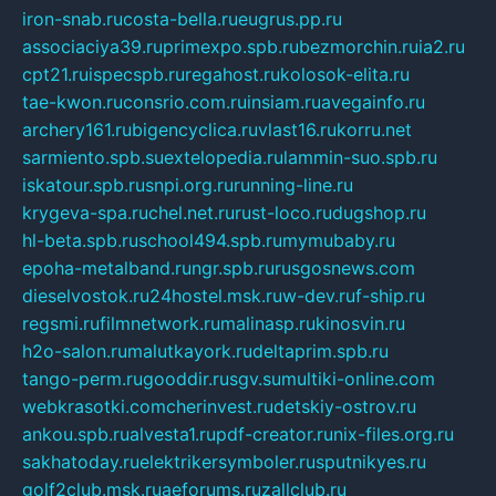
iron-snab.ru
costa-bella.ru
eugrus.pp.ru
associaciya39.ru
primexpo.spb.ru
bezmorchin.ru
ia2.ru
cpt21.ru
ispecspb.ru
regahost.ru
kolosok-elita.ru
tae-kwon.ru
consrio.com.ru
insiam.ru
avegainfo.ru
archery161.ru
bigencyclica.ru
vlast16.ru
korru.net
sarmiento.spb.su
extelopedia.ru
lammin-suo.spb.ru
iskatour.spb.ru
snpi.org.ru
running-line.ru
krygeva-spa.ru
chel.net.ru
rust-loco.ru
dugshop.ru
hl-beta.spb.ru
school494.spb.ru
mymubaby.ru
epoha-metalband.ru
ngr.spb.ru
rusgosnews.com
dieselvostok.ru
24hostel.msk.ru
w-dev.ru
f-ship.ru
regsmi.ru
filmnetwork.ru
malinasp.ru
kinosvin.ru
h2o-salon.ru
malutkayork.ru
deltaprim.spb.ru
tango-perm.ru
gooddir.ru
sgv.su
multiki-online.com
webkrasotki.com
cherinvest.ru
detskiy-ostrov.ru
ankou.spb.ru
alvesta1.ru
pdf-creator.ru
nix-files.org.ru
sakhatoday.ru
elektrikersymboler.ru
sputnikyes.ru
golf2club.msk.ru
aeforums.ru
zallclub.ru