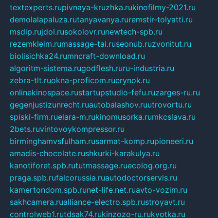
textexperts.ru
pivnaya-kruzhka.ru
kinofilmy-2021.ru
demolalapaluza.ru
tanyavanya.ru
remstir-tolyatti.ru
msdip.ru
jdol.ru
sokolovr.ru
newtech-spb.ru
rezemkleim.ru
massage-tai.ru
seonub.ru
zvonitut.ru
biolisichka24.ru
mncraft-download.ru
algoritm-sistema.ru
godflesh.ru
ru-industria.ru
zebra-tlt.ru
okna-proficom.ru
erynok.ru
onlinekinospace.ru
startupstudio-fefu.ru
zarges-ru.ru
gegenjustizunrecht.ru
autobalashov.ru
utrovortu.ru
spiski-firm.ru
elara-m.ru
kinomusorka.ru
mkcslava.ru
2bets.ru
vintovoykompressor.ru
birminghamvsfulham.ru
sarmat-komp.ru
pioneeri.ru
amadis-chocolate.ru
shkurki-karakulya.ru
kanotiforet.spb.ru
tutmassage.ru
ecolog.org.ru
praga.spb.ru
falcorussia.ru
autodoctorservis.ru
kamertondom.spb.ru
net-life.net.ru
avto-vozim.ru
sakhcamera.ru
alliance-electro.spb.ru
stroyavt.ru
controlweb1.ru
tdsak74.ru
kinzozo-ru.ru
kvotka.ru