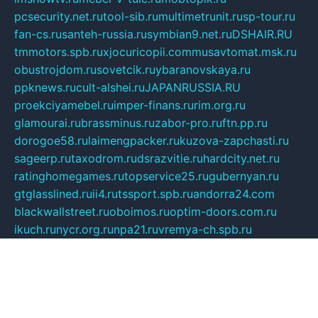
pcsecurity.net.ru
tool-sib.ru
multimetrunit.ru
sp-tour.ru
fan-cs.ru
santeh-russia.ru
symbian9.net.ru
DSHAIR.RU
tmmotors.spb.ru
xjocuricopii.com
musavtomat.msk.ru
obustrojdom.ru
sovetcik.ru
ybaranovskaya.ru
ppknews.ru
cult-alshei.ru
JAPANRUSSIA.RU
proekciyamebel.ru
imper-finans.ru
rim.org.ru
glamourai.ru
brassminus.ru
zabor-pro.ru
ftn.pp.ru
dorogoe58.ru
laimengpacker.ru
kuzova-zapchasti.ru
sageerp.ru
taxodrom.ru
dsrazvitie.ru
hardcity.net.ru
ratinghomegames.ru
topservice25.ru
gubernyan.ru
gtglasslined.ru
ii4.ru
tssport.spb.ru
andorra24.com
blackwallstreet.ru
oboimos.ru
optim-doors.com.ru
ikuch.ru
nycr.org.ru
npa21.ru
vremya-ch.spb.ru
desert000.ru
ivtorgi.ru
ifiori.ru
catalog-statei.ru
dcv.org.ru
spetsmaster174.ru
ipkameryhiseeu.ru
dum26.ru
ruspol.spb.ru
fr-opendp.ru
kam-solnyshko.ru
cheyenne-arapaho.ru
sevzapmetal.spb.ru
ted-lapidus.spb.ru
parasite-eliminator.ru