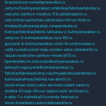
brazzerscom.ru
medsprawo4ka.ru
xehyroo5kuhnyanazakaz.ru
fabrikayfabrikaefabrika.ru
vskrytie-zamkov-moskva-113.ru
biletnadom.ru
zed-online.ru
pimchax.ru
brazzers-hd.ru
z-host.ru
kitubeu2kuhnyanazakaz.ru
naperekate.ru
kuhnyaofabrikaufabrik.ru
kitubeu-2-kuhnyanazakaz.ru
xehyroo-5-kuhnyanazakaz.ru
cs-68.ru
guzywia-4-kuhnyanazakaz.ru
mir-tk.ru
vlknrussia.ru
cs68.ru
vladivostok-map.ru
video-seks.ru
bankaribi.ru
raszar.ru
vskrytie-zamkov-moskva113.ru
lipetsktelecom.ru
tovudyi4kuhnyanazakaz.ru
seksuzb.ru
guzywia4kuhnyanazakaz.ru
fabrikaofabrikaokuhny.ru
kuhnyaekuhnyaafabrika.ru
kuhnyaykuhnyayfabrika.ru
e-abis1c.ru
store-brawl-stars.ru
kts-services.ru
dark-sand.ru
sindika-01.ru
sp-life.ru
x-legion.ru
sib-archives.ru
e-abis-1-c.ru
sindika01.ru
venda-festival.ru
store-brawlstars.ru
dooraleksandria.ru