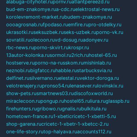
alabuga-cityhotel.ru
pornv.ru
atlantpereezd.ru
bud-em-znakomye.ru
a-cdc.ru
elektrostal-news.ru
korolevremont-market.ru
budem-znakomye.ru
oooagrosnab.ru
fpodaso.ru
emfire.ru
pro-otdelky.ru
ukrasotki.ru
seksuzbek.ru
seks-uzbek.ru
porno-vk.ru
sovratili.ru
olecoon.ru
vd-dosug.ru
adonyev.ru
rbc-news.ru
porno-skvirt.ru
krospr.ru
13autor-kolonka.ru
sormol.ru
2rich.ru
hostel-65.ru
hostserve.ru
porno-na-russkom.ru
mishinlab.ru
neznobi.ru
bigfatcc.ru
habble.ru
starbucksvia.ru
delfinet.ru
silvernano.ru
elestal.ru
vektor-doroga.ru
velotrenajery.ru
pronso54.ru
lenasever.ru
lovinskix.ru
show-pets.ru
smartnews03.ru
discofoxworld.ru
miraclecoon.ru
pongup.ru
hostel65.ru
liura.ru
glasspb.ru
firehunters.ru
gribowo.ru
gnalis.ru
bulkitula.ru
hometown-france.ru
1-xbeticricetc-1-xbetti-5.ru
shop-garena.ru
cricetc-1-xbetr-1-xbetcc-2.ru
one-life-story.ru
top-halyava.ru
accounts112.ru