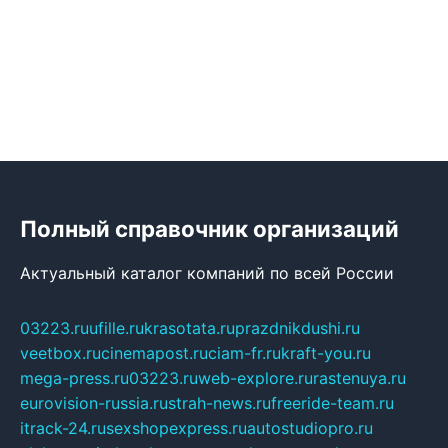
Полный справочник организаций
Актуальный каталог компаний по всей России
03223.ru
ufille.ru
krasotata.ru
prazdnikdushi.ru
veetbox.ru
cinemapost.ru
ciam-fr.ru
kraft-you.ru
mega-press.ru
03223.ru
web-explore.ru
rastenuya.ru
eurovision-russia.ru
strah-news.ru
freeride-team.ru
itrack-24.ru
sexshopexpress.ru
autostudiopro.ru