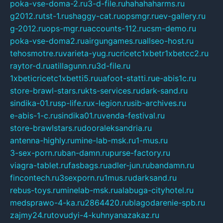
poka-vse-doma-2.ru
3-d-file.ru
hahahaharms.ru
g2012.ru
tst-1.ru
shaggy-cat.ru
opsmgr.ru
ev-gallery.ru
g-2012.ru
ops-mgr.ru
accounts-112.ru
csm-demo.ru
poka-vse-doma2.ru
airgungames.ru
allseo-host.ru
tehosmotre.ru
varieta-yug.ru
cricetc1xbetr1xbetcc2.ru
raytor-d.ru
atillagunn.ru
3d-file.ru
1xbeticricetc1xbetti5.ru
uafoot-statti.ru
e-abis1c.ru
store-brawl-stars.ru
kts-services.ru
dark-sand.ru
sindika-01.ru
sp-life.ru
x-legion.ru
sib-archives.ru
e-abis-1-c.ru
sindika01.ru
venda-festival.ru
store-brawlstars.ru
dooraleksandria.ru
antenna-highly.ru
mine-lab-msk.ru
1-mus.ru
3-sex-porn.ru
ban-damn.ru
purse-factory.ru
viagra-tablet.ru
fasbags.ru
adler-jun.ru
bandamn.ru
fincontech.ru
3sexporn.ru
1mus.ru
darksand.ru
rebus-toys.ru
minelab-msk.ru
alabuga-cityhotel.ru
medsprawo-4-ka.ru
2864420.ru
blagodarenie-spb.ru
zajmy24.ru
tovudyi-4-kuhnyanazakaz.ru