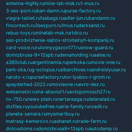
antenna-highly.ru
mine-lab-msk.ru
1-mus.ru
3-sex-porn.ru
ban-damn.ru
purse-factory.ru
viagra-tablet.ru
fasbags.ru
adler-jun.ru
bandamn.ru
fincontech.ru
3sexporn.ru
1mus.ru
darksand.ru
rebus-toys.ru
minelab-msk.ru
rtdco.ru
seo-prodvizhenie-sajtov-stroitelnyh-kompanij.ru
card-voice.ru
rulonnyygazon177.ru
snow-guard.ru
domizbrusa-9x12spb.ru
demaholding.ru
aalse.ru
a380club.ru
argentinamia.ru
perkoka.ru
movie-one.ru
perk-oka.ru
g-octopus.ru
sibarchives.ru
andreislyusar.ru
naruto-x.ru
pursefactory.ru
tor-lyubov-i-grom.ru
spayderhed-2022.ru
movieone.ru
evro-dez.ru
webamator.ru
ma-absolut1.ru
avtopomosch27.ru
nv-750.ru
news-plain.ru
nertansaga.ru
delanalad.ru
dizfiles.ru
youtubefree.ru
aria-family.ru
roadli.ru
planeta-samara.ru
mysmartbuy.ru
matrasy-kemerovo.ru
ashanet.ru
trade-farm.ru
dotcustoms.ru
domizbrusa9x12spb.ru
autodamp.ru