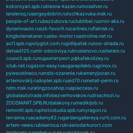
kokoroyari.spb.ru
blesna-kazan.ru
mossilver.ru
lenderoq.ru
sergeydobrin.ru
tochkazvuka.msk.ru
people-of-art.ru
bezzubova.ru
clubtibet.ru
orior-aks.ru
dynamoauto.ru
szk-favorit.ru
carlines.ru
flatnsk.ru
kingbolenskaner.ru
alex-motor.ru
astroline.net.ru
act1.spb.ru
polyglot.com.ru
gidlipetsk.ru
ooo-driada.ru
detsad125.ru
mir-zdoroviya.ru
bruslanovo.ru
siterem.ru
council.spb.ru
лодкипатриот.рф
kafekolizey.ru
iclub.net.ru
gazon-easy.ru
sugarepilekb.ru
grinox.ru
pylesostineco.ru
msts-ozarenie.ru
kameryjooan.ru
artemovskij.ru
dopler.spb.ru
aid70.ru
metall-perm.ru
ndm.msk.ru
ratingzooshop.ru
apiaccess.ru
globalautotrade.info
bezverhovskoe.ru
drsschool.ru
ZOOSMART.SPB.RU
dalakony.ru
medikijob.ru
remontt.spb.ru
photostudia.spb.ru
myragon.ru
terramia.ru
academy62.ru
gardengallereya.ru
rti.com.ru
artem-news.ru
biserinca.ru
krasnodarkurort.com
imshowtv.ru
mebel-v-tule.ru
mobtopik.ru