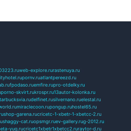
03223.ru
web-explore.ru
rastenuya.ru
tyhotel.ru
pornv.ru
atlantpereezd.ru
b.ru
fpodaso.ru
emfire.ru
pro-otdelky.ru
u
porno-skvirt.ru
krospr.ru
13autor-kolonka.ru
tarbucksvia.ru
delfinet.ru
silvernano.ru
elestal.ru
world.ru
miraclecoon.ru
pongup.ru
hostel65.ru
ru
shop-garena.ru
cricetc-1-xbetr-1-xbetcc-2.ru
ru
shaggy-cat.ru
opsmgr.ru
ev-gallery.ru
g-2012.ru
ieta-yug.ru
cricetc1xbetr1xbetcc2.ru
raytor-d.ru