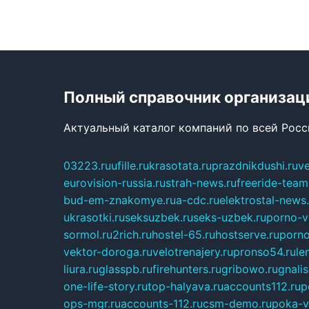
Полный справочник организац
Актуальный каталог компаний по всей Рос
03223.ru
ufille.ru
krasotata.ru
prazdnikdushi.ru
v
eurovision-russia.ru
strah-news.ru
freeride-team
bud-em-znakomye.ru
a-cdc.ru
elektrostal-news.
ukrasotki.ru
seksuzbek.ru
seks-uzbek.ru
porno-v
sormol.ru
2rich.ru
hostel-65.ru
hostserve.ru
porno
vektor-doroga.ru
velotrenajery.ru
pronso54.ru
le
liura.ru
glasspb.ru
firehunters.ru
gribowo.ru
gnalis
one-life-story.ru
top-halyava.ru
accounts112.ru
p
ops-mgr.ru
accounts-112.ru
csm-demo.ru
poka-v