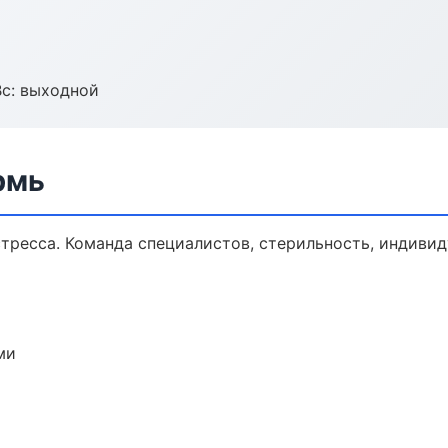
Вс: выходной
рмь
тресса. Команда специалистов, стерильность, индиви
ми