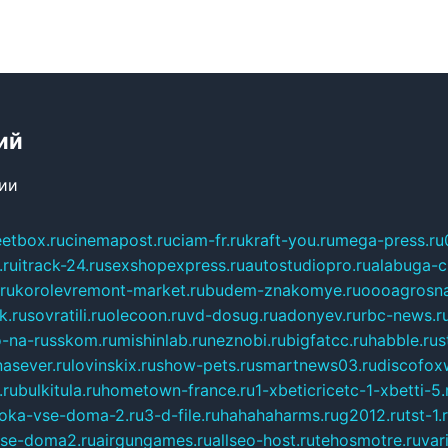
ий
сии
eetbox.ru
cinemapost.ru
ciam-fr.ru
kraft-you.ru
mega-press.ru
.ru
itrack-24.ru
sexshopexpress.ru
autostudiopro.ru
alabuga-ci
ru
korolevremont-market.ru
budem-znakomye.ru
oooagrosna
k.ru
sovratili.ru
olecoon.ru
vd-dosug.ru
adonyev.ru
rbc-news.r
-na-russkom.ru
mishinlab.ru
neznobi.ru
bigfatcc.ru
habble.ru
s
nasever.ru
lovinskix.ru
show-pets.ru
smartnews03.ru
discofox
.ru
bulkitula.ru
hometown-france.ru
1-xbeticricetc-1-xbetti-5.
oka-vse-doma-2.ru
3-d-file.ru
hahahaharms.ru
g2012.ru
tst-1.
se-doma2.ru
airgungames.ru
allseo-host.ru
tehosmotre.ru
var