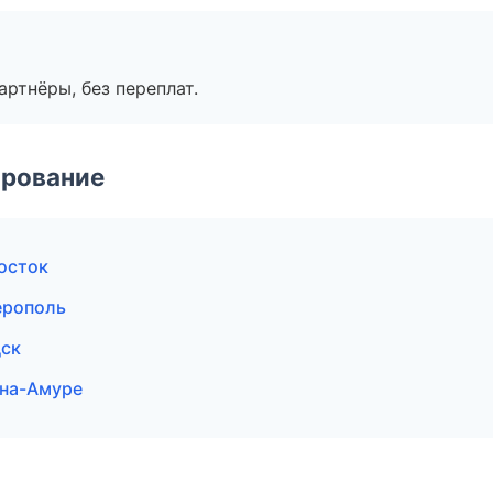
артнёры, без переплат.
ирование
осток
ерополь
дск
-на-Амуре