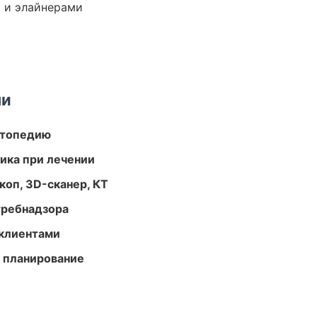
 и элайнерами
ми
ортопедию
тика при лечении
оп, 3D-сканер, КТ
требнадзора
 клиентами
 планирование