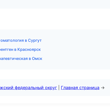
томатология в Сургут
рентген в Красноярск
рапевтическая в Омск
лжский федеральный округ
|
Главная страница
→