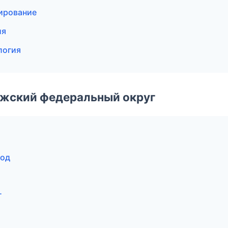
ирование
ия
логия
лжский федеральный округ
род
г