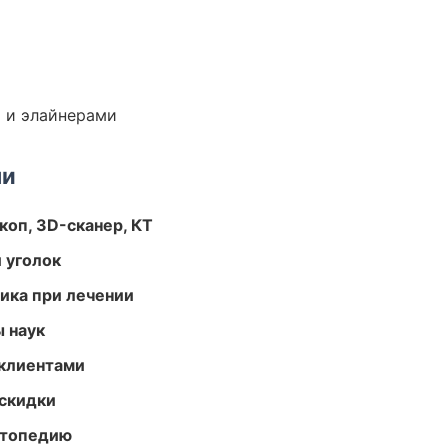
 и элайнерами
ми
оп, 3D-сканер, КТ
 уголок
тика при лечении
ы наук
 клиентами
скидки
ортопедию