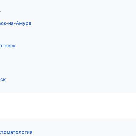
г
ьск-на-Амуре
ртовск
рск
стоматология