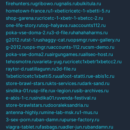
firehunters.ru
gribowo.ru
gnalis.ru
bulkitula.ru
hometown-france.ru
1-xbeticricetc-1-xbetti-5.ru
shop-garena.ru
cricetc-1-xbetr-1-xbetcc-2.ru
one-life-story.ru
top-halyava.ru
accounts112.ru
poka-vse-doma-2.ru
3-d-file.ru
hahahaharms.ru
g2012.ru
tst-1.ru
shaggy-cat.ru
opsmgr.ru
ev-gallery.ru
g-2012.ru
ops-mgr.ru
accounts-112.ru
csm-demo.ru
poka-vse-doma2.ru
airgungames.ru
allseo-host.ru
tehosmotre.ru
varieta-yug.ru
cricetc1xbetr1xbetcc2.ru
raytor-d.ru
atillagunn.ru
3d-file.ru
1xbeticricetc1xbetti5.ru
uafoot-statti.ru
e-abis1c.ru
store-brawl-stars.ru
kts-services.ru
dark-sand.ru
sindika-01.ru
sp-life.ru
x-legion.ru
sib-archives.ru
e-abis-1-c.ru
sindika01.ru
venda-festival.ru
store-brawlstars.ru
dooraleksandria.ru
antenna-highly.ru
mine-lab-msk.ru
1-mus.ru
3-sex-porn.ru
ban-damn.ru
purse-factory.ru
viagra-tablet.ru
fasbags.ru
adler-jun.ru
bandamn.ru