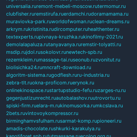
universalia.ru
remont-mebeli-moscow.ru
termomur.ru
clubfisher.ru
remstirufa.ru
erdamchi.ru
doramamama.ru
muraviovka-park.ru
worldofwoman.ru
clean-dreams.ru
arkrym.ru
kristinita.ru
dircomputer.ru
healthenter.ru
textexperts.ru
pivnaya-kruzhka.ru
kinofilmy-2021.ru
demolalapaluza.ru
tanyavanya.ru
remstir-tolyatti.ru
msdip.ru
jdol.ru
sokolovr.ru
newtech-spb.ru
rezemkleim.ru
massage-tai.ru
seonub.ru
zvonitut.ru
biolisichka24.ru
mncraft-download.ru
algoritm-sistema.ru
godflesh.ru
ru-industria.ru
zebra-tlt.ru
okna-proficom.ru
erynok.ru
onlinekinospace.ru
startupstudio-fefu.ru
zarges-ru.ru
gegenjustizunrecht.ru
autobalashov.ru
utrovortu.ru
spiski-firm.ru
elara-m.ru
kinomusorka.ru
mkcslava.ru
2bets.ru
vintovoykompressor.ru
birminghamvsfulham.ru
sarmat-komp.ru
pioneeri.ru
amadis-chocolate.ru
shkurki-karakulya.ru
kanotiforet.spb.ru
tutmassage.ru
ecolog.org.ru