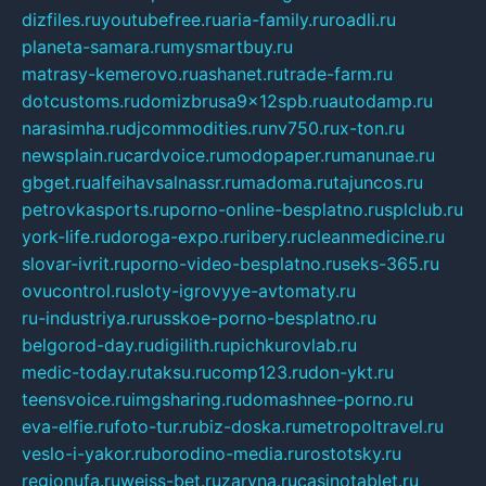
dizfiles.ru
youtubefree.ru
aria-family.ru
roadli.ru
planeta-samara.ru
mysmartbuy.ru
matrasy-kemerovo.ru
ashanet.ru
trade-farm.ru
dotcustoms.ru
domizbrusa9x12spb.ru
autodamp.ru
narasimha.ru
djcommodities.ru
nv750.ru
x-ton.ru
newsplain.ru
cardvoice.ru
modopaper.ru
manunae.ru
gbget.ru
alfeihavsalnassr.ru
madoma.ru
tajuncos.ru
petrovkasports.ru
porno-online-besplatno.ru
splclub.ru
york-life.ru
doroga-expo.ru
ribery.ru
cleanmedicine.ru
slovar-ivrit.ru
porno-video-besplatno.ru
seks-365.ru
ovucontrol.ru
sloty-igrovyye-avtomaty.ru
ru-industriya.ru
russkoe-porno-besplatno.ru
belgorod-day.ru
digilith.ru
pichkurovlab.ru
medic-today.ru
taksu.ru
comp123.ru
don-ykt.ru
teensvoice.ru
imgsharing.ru
domashnee-porno.ru
eva-elfie.ru
foto-tur.ru
biz-doska.ru
metropoltravel.ru
veslo-i-yakor.ru
borodino-media.ru
rostotsky.ru
regionufa.ru
weiss-bet.ru
zaryna.ru
casinotablet.ru