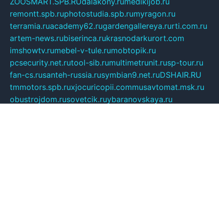
ZOOSMART.SPB.RU
dalakony.ru
medikijob.ru
remontt.spb.ru
photostudia.spb.ru
myragon.ru
terramia.ru
academy62.ru
gardengallereya.ru
rti.com.ru
artem-news.ru
biserinca.ru
krasnodarkurort.com
imshowtv.ru
mebel-v-tule.ru
mobtopik.ru
pcsecurity.net.ru
tool-sib.ru
multimetrunit.ru
sp-tour.ru
fan-cs.ru
santeh-russia.ru
symbian9.net.ru
DSHAIR.RU
tmmotors.spb.ru
xjocuricopii.com
musavtomat.msk.ru
obustrojdom.ru
sovetcik.ru
ybaranovskaya.ru
ppknews.ru
cult-alshei.ru
JAPANRUSSIA.RU
proekciyamebel.ru
imper-finans.ru
rim.org.ru
glamourai.ru
brassminus.ru
zabor-pro.ru
ftn.pp.ru
dorogoe58.ru
laimengpacker.ru
kuzova-zapchasti.ru
sageerp.ru
taxodrom.ru
dsrazvitie.ru
hardcity.net.ru
ratinghomegames.ru
topservice25.ru
gubernyan.ru
gtglasslined.ru
ii4.ru
tssport.spb.ru
andorra24.com
blackwallstreet.ru
oboimos.ru
optim-doors.com.ru
ikuch.ru
nycr.org.ru
npa21.ru
vremya-ch.spb.ru