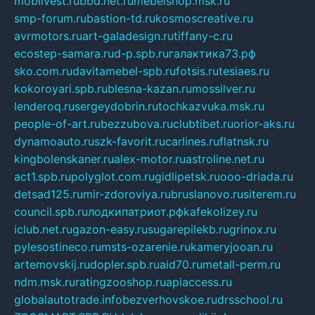
mobilvest.ru
bbd.net.ru
mebelshop.msk.ru
smp-forum.ru
bastion-td.ru
kosmoscreative.ru
avrmotors.ru
art-galadesign.ru
tiffany-c.ru
ecostep-samara.ru
d-p.spb.ru
галактика73.рф
sko.com.ru
davitamebel-spb.ru
fotsis.ru
tesiaes.ru
kokoroyari.spb.ru
blesna-kazan.ru
mossilver.ru
lenderoq.ru
sergeydobrin.ru
tochkazvuka.msk.ru
people-of-art.ru
bezzubova.ru
clubtibet.ru
orior-aks.ru
dynamoauto.ru
szk-favorit.ru
carlines.ru
flatnsk.ru
kingbolenskaner.ru
alex-motor.ru
astroline.net.ru
act1.spb.ru
polyglot.com.ru
gidlipetsk.ru
ooo-driada.ru
detsad125.ru
mir-zdoroviya.ru
bruslanovo.ru
siterem.ru
council.spb.ru
лодкипатриот.рф
kafekolizey.ru
iclub.net.ru
gazon-easy.ru
sugarepilekb.ru
grinox.ru
pylesostineco.ru
msts-ozarenie.ru
kameryjooan.ru
artemovskij.ru
dopler.spb.ru
aid70.ru
metall-perm.ru
ndm.msk.ru
ratingzooshop.ru
apiaccess.ru
globalautotrade.info
bezverhovskoe.ru
drsschool.ru