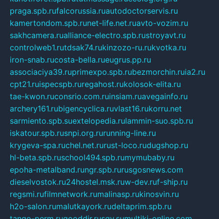
praga.spb.ru
falcorussia.ru
autodoctorservis.ru
kamertondom.spb.ru
net-life.net.ru
avto-vozim.ru
sakhcamera.ru
alliance-electro.spb.ru
stroyavt.ru
controlweb1.ru
tdsak74.ru
kinzozo-ru.ru
kvotka.ru
iron-snab.ru
costa-bella.ru
eugrus.pp.ru
associaciya39.ru
primexpo.spb.ru
bezmorchin.ru
ia2.ru
cpt21.ru
ispecspb.ru
regahost.ru
kolosok-elita.ru
tae-kwon.ru
consrio.com.ru
insiam.ru
avegainfo.ru
archery161.ru
bigencyclica.ru
vlast16.ru
korru.net
sarmiento.spb.su
extelopedia.ru
lammin-suo.spb.ru
iskatour.spb.ru
snpi.org.ru
running-line.ru
krygeva-spa.ru
chel.net.ru
rust-loco.ru
dugshop.ru
hl-beta.spb.ru
school494.spb.ru
mymubaby.ru
epoha-metalband.ru
ngr.spb.ru
rusgosnews.com
dieselvostok.ru
24hostel.msk.ru
w-dev.ru
f-ship.ru
regsmi.ru
filmnetwork.ru
malinasp.ru
kinosvin.ru
h2o-salon.ru
malutkayork.ru
deltaprim.spb.ru
tango-perm.ru
gooddir.ru
sgv.su
multiki-online.com