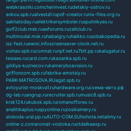
webkrasotki.com
cherinvest.ru
detskiy-ostrov.ru
ankou.spb.ru
alvesta1.ru
pdf-creator.ru
nix-files.org.ru
sakhatoday.ru
elektrikersymboler.ru
sputnikyes.ru
golf2club.msk.ru
aeforums.ru
zallclub.ru
multimodal.msk.ru
habaigry.ru
haikko.ru
sobakopedia.ru
isz-fest.ru
ewnc.info
screensaver-clock.net.ru
volnav.spb.ru
comnat.ru
npf.net.ru
7bit.pp.ru
kalugatur.ru
tesiaes.ru
card.com.ru
kazanka.spb.ru
gildiya-kuznecov.ru
kameryboavision.ru
griffoncom.spb.ru
fabrika-emotsiy.ru
PARK-MATROSOVA.RU
agat.spb.ru
avtoyurist-moskva1.ru
hardware.org.ru
схема-авто.рф
dg-lab.ru
angrup.ru
recruiter.spb.ru
music8.spb.ru
krsk124.ru
kubok.spb.ru
romanofforex.ru
analitikaplus.ru
spyonline.ru
zosikamery.ru
sloboda-ural.pp.ru
AUTO-COM.SU
hohota.net
alimy.ru
online-z.com
aromat-vostoka.ru
otdelkaexp.ru