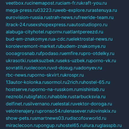
veetbox.ru
cinemapost.ru
ciam-fr.ru
kraft-you.ru
mega-press.ru
03223.ru
web-explore.ru
rastenuya.ru
eurovision-russia.ru
strah-news.ru
freeride-team.ru
itrack-24.ru
sexshopexpress.ru
autostudiopro.ru
alabuga-cityhotel.ru
pornv.ru
atlantpereezd.ru
bud-em-znakomye.ru
a-cdc.ru
elektrostal-news.ru
korolevremont-market.ru
budem-znakomye.ru
oooagrosnab.ru
fpodaso.ru
emfire.ru
pro-otdelky.ru
ukrasotki.ru
seksuzbek.ru
seks-uzbek.ru
porno-vk.ru
sovratili.ru
olecoon.ru
vd-dosug.ru
adonyev.ru
rbc-news.ru
porno-skvirt.ru
krospr.ru
13autor-kolonka.ru
sormol.ru
2rich.ru
hostel-65.ru
hostserve.ru
porno-na-russkom.ru
mishinlab.ru
neznobi.ru
bigfatcc.ru
habble.ru
starbucksvia.ru
delfinet.ru
silvernano.ru
elestal.ru
vektor-doroga.ru
velotrenajery.ru
pronso54.ru
lenasever.ru
lovinskix.ru
show-pets.ru
smartnews03.ru
discofoxworld.ru
miraclecoon.ru
pongup.ru
hostel65.ru
liura.ru
glasspb.ru