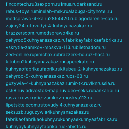
fincontech.ru
3sexporn.ru
1mus.ru
darksand.ru
rebus-toys.ru
minelab-msk.ru
alabuga-cityhotel.ru
medsprawo-4-ka.ru
2864420.ru
blagodarenie-spb.ru
zajmy24.ru
tovudyi-4-kuhnyanazakaz.ru
brazzerscom.ru
medsprawo4ka.ru
xehyroo5kuhnyanazakaz.ru
fabrikayfabrikaefabrika.ru
vskrytie-zamkov-moskva-113.ru
biletnadom.ru
zed-online.ru
pimchax.ru
brazzers-hd.ru
z-host.ru
kitubeu2kuhnyanazakaz.ru
naperekate.ru
kuhnyaofabrikaufabrik.ru
kitubeu-2-kuhnyanazakaz.ru
xehyroo-5-kuhnyanazakaz.ru
cs-68.ru
guzywia-4-kuhnyanazakaz.ru
mir-tk.ru
vlknrussia.ru
cs68.ru
vladivostok-map.ru
video-seks.ru
bankaribi.ru
raszar.ru
vskrytie-zamkov-moskva113.ru
lipetsktelecom.ru
tovudyi4kuhnyanazakaz.ru
seksuzb.ru
guzywia4kuhnyanazakaz.ru
fabrikaofabrikaokuhny.ru
kuhnyaekuhnyaafabrika.ru
kuhnyaykuhnyayfabrika.ru
e-abis1c.ru