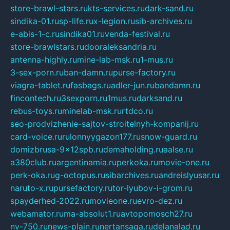
store-brawl-stars.ru
kts-services.ru
dark-sand.ru
sindika-01.ru
sp-life.ru
x-legion.ru
sib-archives.ru
e-abis-1-c.ru
sindika01.ru
venda-festival.ru
store-brawlstars.ru
dooraleksandria.ru
antenna-highly.ru
mine-lab-msk.ru
1-mus.ru
3-sex-porn.ru
ban-damn.ru
purse-factory.ru
viagra-tablet.ru
fasbags.ru
adler-jun.ru
bandamn.ru
fincontech.ru
3sexporn.ru
1mus.ru
darksand.ru
rebus-toys.ru
minelab-msk.ru
rtdco.ru
seo-prodvizhenie-sajtov-stroitelnyh-kompanij.ru
card-voice.ru
rulonnyygazon177.ru
snow-guard.ru
domizbrusa-9x12spb.ru
demaholding.ru
aalse.ru
a380club.ru
argentinamia.ru
perkoka.ru
movie-one.ru
perk-oka.ru
g-octopus.ru
sibarchives.ru
andreislyusar.ru
naruto-x.ru
pursefactory.ru
tor-lyubov-i-grom.ru
spayderhed-2022.ru
movieone.ru
evro-dez.ru
webamator.ru
ma-absolut1.ru
avtopomosch27.ru
nv-750.ru
news-plain.ru
nertansaga.ru
delanalad.ru