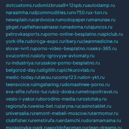
dotcustoms.ru
domizbrusa9x12spb.ru
autodamp.ru
narasimha.ru
djcommodities.ru
nv750.ru
x-ton.ru
newsplain.ru
cardvoice.ru
modopaper.ru
manunae.ru
gbget.ru
alfeihavsalnassr.ru
madoma.ru
tajuncos.ru
petrovkasports.ru
porno-online-besplatno.ru
splclub.ru
york-life.ru
doroga-expo.ru
ribery.ru
cleanmedicine.ru
slovar-ivrit.ru
porno-video-besplatno.ru
seks-365.ru
ovucontrol.ru
sloty-igrovyye-avtomaty.ru
ru-industriya.ru
russkoe-porno-besplatno.ru
belgorod-day.ru
digilith.ru
pichkurovlab.ru
medic-today.ru
taksu.ru
comp123.ru
don-ykt.ru
teensvoice.ru
imgsharing.ru
domashnee-porno.ru
eva-elfie.ru
foto-tur.ru
biz-doska.ru
metropoltravel.ru
veslo-i-yakor.ru
borodino-media.ru
rostotsky.ru
regionufa.ru
weiss-bet.ru
zaryna.ru
casinotablet.ru
universalia.ru
remont-mebeli-moscow.ru
termomur.ru
clubfisher.ru
remstirufa.ru
erdamchi.ru
doramamama.ru
muraviovka-park.ru
worldofwoman.ru
clean-dreams.ru