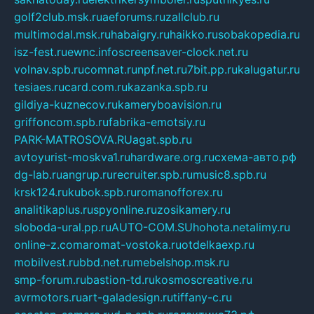
golf2club.msk.ru
aeforums.ru
zallclub.ru
multimodal.msk.ru
habaigry.ru
haikko.ru
sobakopedia.ru
isz-fest.ru
ewnc.info
screensaver-clock.net.ru
volnav.spb.ru
comnat.ru
npf.net.ru
7bit.pp.ru
kalugatur.ru
tesiaes.ru
card.com.ru
kazanka.spb.ru
gildiya-kuznecov.ru
kameryboavision.ru
griffoncom.spb.ru
fabrika-emotsiy.ru
PARK-MATROSOVA.RU
agat.spb.ru
avtoyurist-moskva1.ru
hardware.org.ru
схема-авто.рф
dg-lab.ru
angrup.ru
recruiter.spb.ru
music8.spb.ru
krsk124.ru
kubok.spb.ru
romanofforex.ru
analitikaplus.ru
spyonline.ru
zosikamery.ru
sloboda-ural.pp.ru
AUTO-COM.SU
hohota.net
alimy.ru
online-z.com
aromat-vostoka.ru
otdelkaexp.ru
mobilvest.ru
bbd.net.ru
mebelshop.msk.ru
smp-forum.ru
bastion-td.ru
kosmoscreative.ru
avrmotors.ru
art-galadesign.ru
tiffany-c.ru