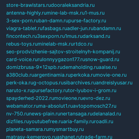
store-brawlstars.ru
dooraleksandria.ru
antenna-highly.ru
mine-lab-msk.ru
1-mus.ru
3-sex-porn.ru
ban-damn.ru
purse-factory.ru
viagra-tablet.ru
fasbags.ru
adler-jun.ru
bandamn.ru
fincontech.ru
3sexporn.ru
1mus.ru
darksand.ru
rebus-toys.ru
minelab-msk.ru
rtdco.ru
seo-prodvizhenie-sajtov-stroitelnyh-kompanij.ru
card-voice.ru
rulonnyygazon177.ru
snow-guard.ru
domizbrusa-9x12spb.ru
demaholding.ru
aalse.ru
a380club.ru
argentinamia.ru
perkoka.ru
movie-one.ru
perk-oka.ru
g-octopus.ru
sibarchives.ru
andreislyusar.ru
naruto-x.ru
pursefactory.ru
tor-lyubov-i-grom.ru
spayderhed-2022.ru
movieone.ru
evro-dez.ru
webamator.ru
ma-absolut1.ru
avtopomosch27.ru
nv-750.ru
news-plain.ru
nertansaga.ru
delanalad.ru
dizfiles.ru
youtubefree.ru
aria-family.ru
roadli.ru
planeta-samara.ru
mysmartbuy.ru
matrasy-kemerovo.ru
ashanet.ru
trade-farm.ru