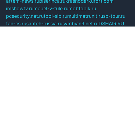
artem-news.ru
biserinca.ru
krasnodarkurort.com
imshowtv.ru
mebel-v-tule.ru
mobtopik.ru
pcsecurity.net.ru
tool-sib.ru
multimetrunit.ru
sp-tour.ru
fan-cs.ru
santeh-russia.ru
symbian9.net.ru
DSHAIR.RU
tmmotors.spb.ru
xjocuricopii.com
musavtomat.msk.ru
obustrojdom.ru
sovetcik.ru
ybaranovskaya.ru
ppknews.ru
cult-alshei.ru
JAPANRUSSIA.RU
proekciyamebel.ru
imper-finans.ru
rim.org.ru
glamourai.ru
brassminus.ru
zabor-pro.ru
ftn.pp.ru
dorogoe58.ru
laimengpacker.ru
kuzova-zapchasti.ru
sageerp.ru
taxodrom.ru
dsrazvitie.ru
hardcity.net.ru
ratinghomegames.ru
topservice25.ru
gubernyan.ru
gtglasslined.ru
ii4.ru
tssport.spb.ru
andorra24.com
blackwallstreet.ru
oboimos.ru
optim-doors.com.ru
ikuch.ru
nycr.org.ru
npa21.ru
vremya-ch.spb.ru
desert000.ru
ivtorgi.ru
ifiori.ru
catalog-statei.ru
dcv.org.ru
spetsmaster174.ru
ipkameryhiseeu.ru
dum26.ru
ruspol.spb.ru
fr-opendp.ru
kam-solnyshko.ru