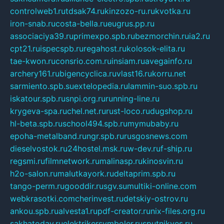
controlweb1.ru
tdsak74.ru
kinzozo-ru.ru
kvotka.ru
iron-snab.ru
costa-bella.ru
eugrus.pp.ru
associaciya39.ru
primexpo.spb.ru
bezmorchin.ru
ia2.ru
cpt21.ru
ispecspb.ru
regahost.ru
kolosok-elita.ru
tae-kwon.ru
consrio.com.ru
insiam.ru
avegainfo.ru
archery161.ru
bigencyclica.ru
vlast16.ru
korru.net
sarmiento.spb.su
extelopedia.ru
lammin-suo.spb.ru
iskatour.spb.ru
snpi.org.ru
running-line.ru
krygeva-spa.ru
chel.net.ru
rust-loco.ru
dugshop.ru
hl-beta.spb.ru
school494.spb.ru
mymubaby.ru
epoha-metalband.ru
ngr.spb.ru
rusgosnews.com
dieselvostok.ru
24hostel.msk.ru
w-dev.ru
f-ship.ru
regsmi.ru
filmnetwork.ru
malinasp.ru
kinosvin.ru
h2o-salon.ru
malutkayork.ru
deltaprim.spb.ru
tango-perm.ru
gooddir.ru
sgv.su
multiki-online.com
webkrasotki.com
cherinvest.ru
detskiy-ostrov.ru
ankou.spb.ru
alvesta1.ru
pdf-creator.ru
nix-files.org.ru
sakhatoday.ru
elektrikersymboler.ru
sputnikyes.ru