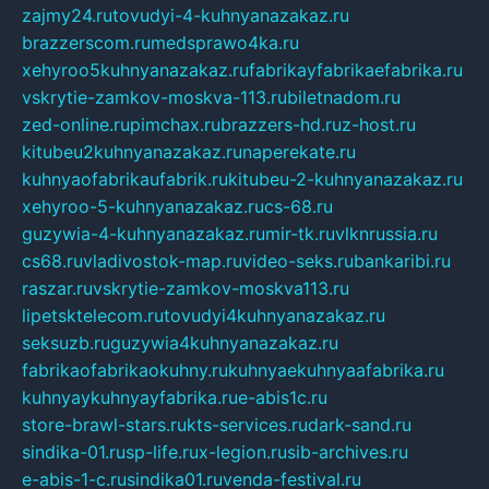
zajmy24.ru
tovudyi-4-kuhnyanazakaz.ru
brazzerscom.ru
medsprawo4ka.ru
xehyroo5kuhnyanazakaz.ru
fabrikayfabrikaefabrika.ru
vskrytie-zamkov-moskva-113.ru
biletnadom.ru
zed-online.ru
pimchax.ru
brazzers-hd.ru
z-host.ru
kitubeu2kuhnyanazakaz.ru
naperekate.ru
kuhnyaofabrikaufabrik.ru
kitubeu-2-kuhnyanazakaz.ru
xehyroo-5-kuhnyanazakaz.ru
cs-68.ru
guzywia-4-kuhnyanazakaz.ru
mir-tk.ru
vlknrussia.ru
cs68.ru
vladivostok-map.ru
video-seks.ru
bankaribi.ru
raszar.ru
vskrytie-zamkov-moskva113.ru
lipetsktelecom.ru
tovudyi4kuhnyanazakaz.ru
seksuzb.ru
guzywia4kuhnyanazakaz.ru
fabrikaofabrikaokuhny.ru
kuhnyaekuhnyaafabrika.ru
kuhnyaykuhnyayfabrika.ru
e-abis1c.ru
store-brawl-stars.ru
kts-services.ru
dark-sand.ru
sindika-01.ru
sp-life.ru
x-legion.ru
sib-archives.ru
e-abis-1-c.ru
sindika01.ru
venda-festival.ru