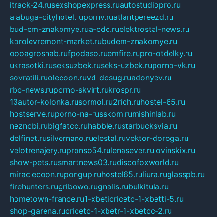
itrack-24.ru
sexshopexpress.ru
autostudiopro.ru
alabuga-cityhotel.ru
pornv.ru
atlantpereezd.ru
bud-em-znakomye.ru
a-cdc.ru
elektrostal-news.ru
korolevremont-market.ru
budem-znakomye.ru
oooagrosnab.ru
fpodaso.ru
emfire.ru
pro-otdelky.ru
ukrasotki.ru
seksuzbek.ru
seks-uzbek.ru
porno-vk.ru
sovratili.ru
olecoon.ru
vd-dosug.ru
adonyev.ru
rbc-news.ru
porno-skvirt.ru
krospr.ru
13autor-kolonka.ru
sormol.ru
2rich.ru
hostel-65.ru
hostserve.ru
porno-na-russkom.ru
mishinlab.ru
neznobi.ru
bigfatcc.ru
habble.ru
starbucksvia.ru
delfinet.ru
silvernano.ru
elestal.ru
vektor-doroga.ru
velotrenajery.ru
pronso54.ru
lenasever.ru
lovinskix.ru
show-pets.ru
smartnews03.ru
discofoxworld.ru
miraclecoon.ru
pongup.ru
hostel65.ru
liura.ru
glasspb.ru
firehunters.ru
gribowo.ru
gnalis.ru
bulkitula.ru
hometown-france.ru
1-xbeticricetc-1-xbetti-5.ru
shop-garena.ru
cricetc-1-xbetr-1-xbetcc-2.ru