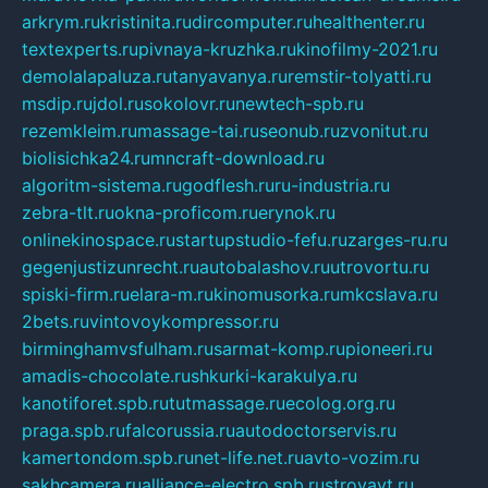
arkrym.ru
kristinita.ru
dircomputer.ru
healthenter.ru
textexperts.ru
pivnaya-kruzhka.ru
kinofilmy-2021.ru
demolalapaluza.ru
tanyavanya.ru
remstir-tolyatti.ru
msdip.ru
jdol.ru
sokolovr.ru
newtech-spb.ru
rezemkleim.ru
massage-tai.ru
seonub.ru
zvonitut.ru
biolisichka24.ru
mncraft-download.ru
algoritm-sistema.ru
godflesh.ru
ru-industria.ru
zebra-tlt.ru
okna-proficom.ru
erynok.ru
onlinekinospace.ru
startupstudio-fefu.ru
zarges-ru.ru
gegenjustizunrecht.ru
autobalashov.ru
utrovortu.ru
spiski-firm.ru
elara-m.ru
kinomusorka.ru
mkcslava.ru
2bets.ru
vintovoykompressor.ru
birminghamvsfulham.ru
sarmat-komp.ru
pioneeri.ru
amadis-chocolate.ru
shkurki-karakulya.ru
kanotiforet.spb.ru
tutmassage.ru
ecolog.org.ru
praga.spb.ru
falcorussia.ru
autodoctorservis.ru
kamertondom.spb.ru
net-life.net.ru
avto-vozim.ru
sakhcamera.ru
alliance-electro.spb.ru
stroyavt.ru