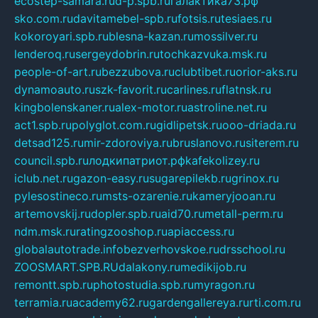
ecostep-samara.ru
d-p.spb.ru
галактика73.рф
sko.com.ru
davitamebel-spb.ru
fotsis.ru
tesiaes.ru
kokoroyari.spb.ru
blesna-kazan.ru
mossilver.ru
lenderoq.ru
sergeydobrin.ru
tochkazvuka.msk.ru
people-of-art.ru
bezzubova.ru
clubtibet.ru
orior-aks.ru
dynamoauto.ru
szk-favorit.ru
carlines.ru
flatnsk.ru
kingbolenskaner.ru
alex-motor.ru
astroline.net.ru
act1.spb.ru
polyglot.com.ru
gidlipetsk.ru
ooo-driada.ru
detsad125.ru
mir-zdoroviya.ru
bruslanovo.ru
siterem.ru
council.spb.ru
лодкипатриот.рф
kafekolizey.ru
iclub.net.ru
gazon-easy.ru
sugarepilekb.ru
grinox.ru
pylesostineco.ru
msts-ozarenie.ru
kameryjooan.ru
artemovskij.ru
dopler.spb.ru
aid70.ru
metall-perm.ru
ndm.msk.ru
ratingzooshop.ru
apiaccess.ru
globalautotrade.info
bezverhovskoe.ru
drsschool.ru
ZOOSMART.SPB.RU
dalakony.ru
medikijob.ru
remontt.spb.ru
photostudia.spb.ru
myragon.ru
terramia.ru
academy62.ru
gardengallereya.ru
rti.com.ru