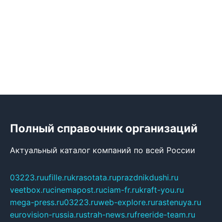
Полный справочник организаций
Актуальный каталог компаний по всей России
03223.ru
ufille.ru
krasotata.ru
prazdnikdushi.ru
veetbox.ru
cinemapost.ru
ciam-fr.ru
kraft-you.ru
mega-press.ru
03223.ru
web-explore.ru
rastenuya.ru
eurovision-russia.ru
strah-news.ru
freeride-team.ru