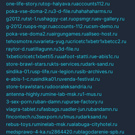
one-life-story.ru
top-halyava.ru
accounts112.ru
poka-vse-doma-2.ru
3-d-file.ru
hahahaharms.ru
g2012.ru
tst-1.ru
shaggy-cat.ru
opsmgr.ru
ev-gallery.ru
g-2012.ru
ops-mgr.ru
accounts-112.ru
csm-demo.ru
poka-vse-doma2.ru
airgungames.ru
allseo-host.ru
tehosmotre.ru
varieta-yug.ru
cricetc1xbetr1xbetcc2.ru
raytor-d.ru
atillagunn.ru
3d-file.ru
1xbeticricetc1xbetti5.ru
uafoot-statti.ru
e-abis1c.ru
store-brawl-stars.ru
kts-services.ru
dark-sand.ru
sindika-01.ru
sp-life.ru
x-legion.ru
sib-archives.ru
e-abis-1-c.ru
sindika01.ru
venda-festival.ru
store-brawlstars.ru
dooraleksandria.ru
antenna-highly.ru
mine-lab-msk.ru
1-mus.ru
3-sex-porn.ru
ban-damn.ru
purse-factory.ru
viagra-tablet.ru
fasbags.ru
adler-jun.ru
bandamn.ru
fincontech.ru
3sexporn.ru
1mus.ru
darksand.ru
rebus-toys.ru
minelab-msk.ru
alabuga-cityhotel.ru
medsprawo-4-ka.ru
2864420.ru
blagodarenie-spb.ru