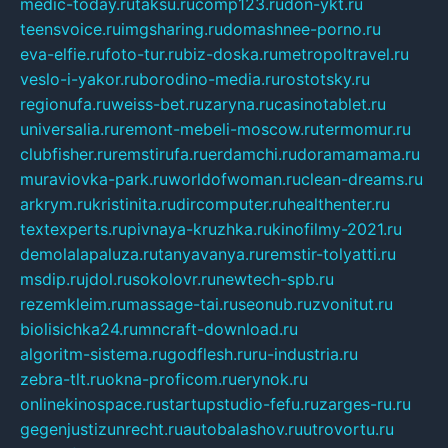
medic-today.ru
taksu.ru
comp123.ru
don-ykt.ru
teensvoice.ru
imgsharing.ru
domashnee-porno.ru
eva-elfie.ru
foto-tur.ru
biz-doska.ru
metropoltravel.ru
veslo-i-yakor.ru
borodino-media.ru
rostotsky.ru
regionufa.ru
weiss-bet.ru
zaryna.ru
casinotablet.ru
universalia.ru
remont-mebeli-moscow.ru
termomur.ru
clubfisher.ru
remstirufa.ru
erdamchi.ru
doramamama.ru
muraviovka-park.ru
worldofwoman.ru
clean-dreams.ru
arkrym.ru
kristinita.ru
dircomputer.ru
healthenter.ru
textexperts.ru
pivnaya-kruzhka.ru
kinofilmy-2021.ru
demolalapaluza.ru
tanyavanya.ru
remstir-tolyatti.ru
msdip.ru
jdol.ru
sokolovr.ru
newtech-spb.ru
rezemkleim.ru
massage-tai.ru
seonub.ru
zvonitut.ru
biolisichka24.ru
mncraft-download.ru
algoritm-sistema.ru
godflesh.ru
ru-industria.ru
zebra-tlt.ru
okna-proficom.ru
erynok.ru
onlinekinospace.ru
startupstudio-fefu.ru
zarges-ru.ru
gegenjustizunrecht.ru
autobalashov.ru
utrovortu.ru