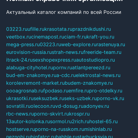
Актуальный каталог компаний по всей России
03223.ru
ufille.ru
krasotata.ru
prazdnikdushi.ru
veetbox.ru
cinemapost.ru
ciam-fr.ru
kraft-you.ru
mega-press.ru
03223.ru
web-explore.ru
rastenuya.ru
eurovision-russia.ru
strah-news.ru
freeride-team.ru
itrack-24.ru
sexshopexpress.ru
autostudiopro.ru
alabuga-cityhotel.ru
pornv.ru
atlantpereezd.ru
bud-em-znakomye.ru
a-cdc.ru
elektrostal-news.ru
korolevremont-market.ru
budem-znakomye.ru
oooagrosnab.ru
fpodaso.ru
emfire.ru
pro-otdelky.ru
ukrasotki.ru
seksuzbek.ru
seks-uzbek.ru
porno-vk.ru
sovratili.ru
olecoon.ru
vd-dosug.ru
adonyev.ru
rbc-news.ru
porno-skvirt.ru
krospr.ru
13autor-kolonka.ru
sormol.ru
2rich.ru
hostel-65.ru
hostserve.ru
porno-na-russkom.ru
mishinlab.ru
neznobi.ru
bigfatcc.ru
habble.ru
starbucksvia.ru