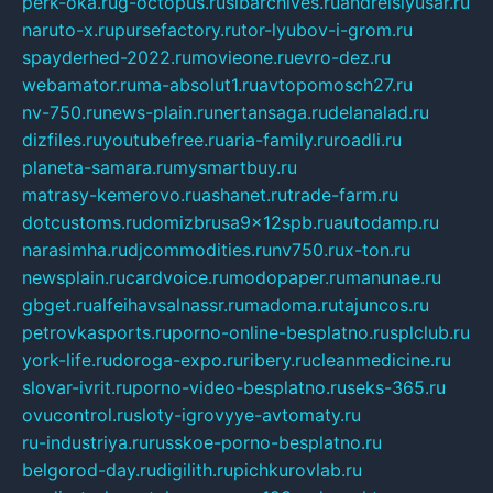
perk-oka.ru
g-octopus.ru
sibarchives.ru
andreislyusar.ru
naruto-x.ru
pursefactory.ru
tor-lyubov-i-grom.ru
spayderhed-2022.ru
movieone.ru
evro-dez.ru
webamator.ru
ma-absolut1.ru
avtopomosch27.ru
nv-750.ru
news-plain.ru
nertansaga.ru
delanalad.ru
dizfiles.ru
youtubefree.ru
aria-family.ru
roadli.ru
planeta-samara.ru
mysmartbuy.ru
matrasy-kemerovo.ru
ashanet.ru
trade-farm.ru
dotcustoms.ru
domizbrusa9x12spb.ru
autodamp.ru
narasimha.ru
djcommodities.ru
nv750.ru
x-ton.ru
newsplain.ru
cardvoice.ru
modopaper.ru
manunae.ru
gbget.ru
alfeihavsalnassr.ru
madoma.ru
tajuncos.ru
petrovkasports.ru
porno-online-besplatno.ru
splclub.ru
york-life.ru
doroga-expo.ru
ribery.ru
cleanmedicine.ru
slovar-ivrit.ru
porno-video-besplatno.ru
seks-365.ru
ovucontrol.ru
sloty-igrovyye-avtomaty.ru
ru-industriya.ru
russkoe-porno-besplatno.ru
belgorod-day.ru
digilith.ru
pichkurovlab.ru