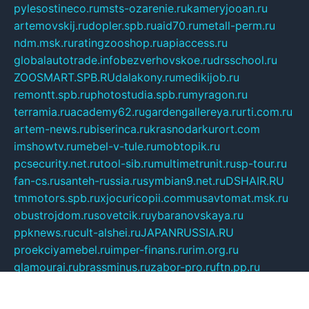
pylesostineco.ru
msts-ozarenie.ru
kameryjooan.ru
artemovskij.ru
dopler.spb.ru
aid70.ru
metall-perm.ru
ndm.msk.ru
ratingzooshop.ru
apiaccess.ru
globalautotrade.info
bezverhovskoe.ru
drsschool.ru
ZOOSMART.SPB.RU
dalakony.ru
medikijob.ru
remontt.spb.ru
photostudia.spb.ru
myragon.ru
terramia.ru
academy62.ru
gardengallereya.ru
rti.com.ru
artem-news.ru
biserinca.ru
krasnodarkurort.com
imshowtv.ru
mebel-v-tule.ru
mobtopik.ru
pcsecurity.net.ru
tool-sib.ru
multimetrunit.ru
sp-tour.ru
fan-cs.ru
santeh-russia.ru
symbian9.net.ru
DSHAIR.RU
tmmotors.spb.ru
xjocuricopii.com
musavtomat.msk.ru
obustrojdom.ru
sovetcik.ru
ybaranovskaya.ru
ppknews.ru
cult-alshei.ru
JAPANRUSSIA.RU
proekciyamebel.ru
imper-finans.ru
rim.org.ru
glamourai.ru
brassminus.ru
zabor-pro.ru
ftn.pp.ru
dorogoe58.ru
laimengpacker.ru
kuzova-zapchasti.ru
sageerp.ru
taxodrom.ru
dsrazvitie.ru
hardcity.net.ru