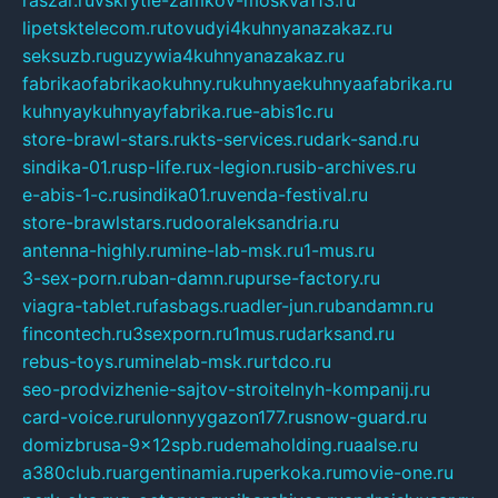
lipetsktelecom.ru
tovudyi4kuhnyanazakaz.ru
seksuzb.ru
guzywia4kuhnyanazakaz.ru
fabrikaofabrikaokuhny.ru
kuhnyaekuhnyaafabrika.ru
kuhnyaykuhnyayfabrika.ru
e-abis1c.ru
store-brawl-stars.ru
kts-services.ru
dark-sand.ru
sindika-01.ru
sp-life.ru
x-legion.ru
sib-archives.ru
e-abis-1-c.ru
sindika01.ru
venda-festival.ru
store-brawlstars.ru
dooraleksandria.ru
antenna-highly.ru
mine-lab-msk.ru
1-mus.ru
3-sex-porn.ru
ban-damn.ru
purse-factory.ru
viagra-tablet.ru
fasbags.ru
adler-jun.ru
bandamn.ru
fincontech.ru
3sexporn.ru
1mus.ru
darksand.ru
rebus-toys.ru
minelab-msk.ru
rtdco.ru
seo-prodvizhenie-sajtov-stroitelnyh-kompanij.ru
card-voice.ru
rulonnyygazon177.ru
snow-guard.ru
domizbrusa-9x12spb.ru
demaholding.ru
aalse.ru
a380club.ru
argentinamia.ru
perkoka.ru
movie-one.ru