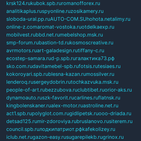
krsk124.ru
kubok.spb.ru
romanofforex.ru
analitikaplus.ru
spyonline.ru
zosikamery.ru
sloboda-ural.pp.ru
AUTO-COM.SU
hohota.net
alimy.ru
online-z.com
aromat-vostoka.ru
otdelkaexp.ru
mobilvest.ru
bbd.net.ru
mebelshop.msk.ru
smp-forum.ru
bastion-td.ru
kosmoscreative.ru
avrmotors.ru
art-galadesign.ru
tiffany-c.ru
ecostep-samara.ru
d-p.spb.ru
галактика73.рф
sko.com.ru
davitamebel-spb.ru
fotsis.ru
tesiaes.ru
kokoroyari.spb.ru
blesna-kazan.ru
mossilver.ru
lenderoq.ru
sergeydobrin.ru
tochkazvuka.msk.ru
people-of-art.ru
bezzubova.ru
clubtibet.ru
orior-aks.ru
dynamoauto.ru
szk-favorit.ru
carlines.ru
flatnsk.ru
kingbolenskaner.ru
alex-motor.ru
astroline.net.ru
act1.spb.ru
polyglot.com.ru
gidlipetsk.ru
ooo-driada.ru
detsad125.ru
mir-zdoroviya.ru
bruslanovo.ru
siterem.ru
council.spb.ru
лодкипатриот.рф
kafekolizey.ru
iclub.net.ru
gazon-easy.ru
sugarepilekb.ru
grinox.ru