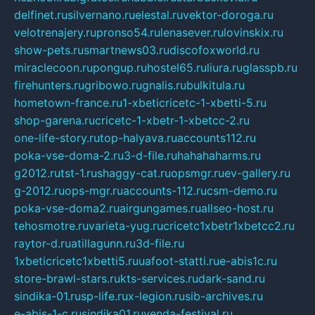
delfinet.ru
silvernano.ru
elestal.ru
vektor-doroga.ru
velotrenajery.ru
pronso54.ru
lenasever.ru
lovinskix.ru
show-pets.ru
smartnews03.ru
discofoxworld.ru
miraclecoon.ru
pongup.ru
hostel65.ru
liura.ru
glasspb.ru
firehunters.ru
gribowo.ru
gnalis.ru
bulkitula.ru
hometown-france.ru
1-xbeticricetc-1-xbetti-5.ru
shop-garena.ru
cricetc-1-xbetr-1-xbetcc-2.ru
one-life-story.ru
top-halyava.ru
accounts112.ru
poka-vse-doma-2.ru
3-d-file.ru
hahahaharms.ru
g2012.ru
tst-1.ru
shaggy-cat.ru
opsmgr.ru
ev-gallery.ru
g-2012.ru
ops-mgr.ru
accounts-112.ru
csm-demo.ru
poka-vse-doma2.ru
airgungames.ru
allseo-host.ru
tehosmotre.ru
varieta-yug.ru
cricetc1xbetr1xbetcc2.ru
raytor-d.ru
atillagunn.ru
3d-file.ru
1xbeticricetc1xbetti5.ru
uafoot-statti.ru
e-abis1c.ru
store-brawl-stars.ru
kts-services.ru
dark-sand.ru
sindika-01.ru
sp-life.ru
x-legion.ru
sib-archives.ru
e-abis-1-c.ru
sindika01.ru
venda-festival.ru