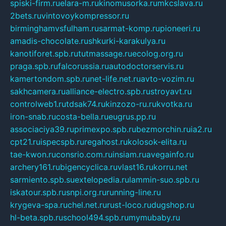
spiski-firm.ru
elara-m.ru
kinomusorka.ru
mkcslava.ru
2bets.ru
vintovoykompressor.ru
birminghamvsfulham.ru
sarmat-komp.ru
pioneeri.ru
amadis-chocolate.ru
shkurki-karakulya.ru
kanotiforet.spb.ru
tutmassage.ru
ecolog.org.ru
praga.spb.ru
falcorussia.ru
autodoctorservis.ru
kamertondom.spb.ru
net-life.net.ru
avto-vozim.ru
sakhcamera.ru
alliance-electro.spb.ru
stroyavt.ru
controlweb1.ru
tdsak74.ru
kinzozo-ru.ru
kvotka.ru
iron-snab.ru
costa-bella.ru
eugrus.pp.ru
associaciya39.ru
primexpo.spb.ru
bezmorchin.ru
ia2.ru
cpt21.ru
ispecspb.ru
regahost.ru
kolosok-elita.ru
tae-kwon.ru
consrio.com.ru
insiam.ru
avegainfo.ru
archery161.ru
bigencyclica.ru
vlast16.ru
korru.net
sarmiento.spb.su
extelopedia.ru
lammin-suo.spb.ru
iskatour.spb.ru
snpi.org.ru
running-line.ru
krygeva-spa.ru
chel.net.ru
rust-loco.ru
dugshop.ru
hl-beta.spb.ru
school494.spb.ru
mymubaby.ru