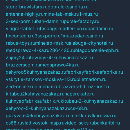
store-brawlstars.ru
dooraleksandria.ru
antenna-highly.ru
mine-lab-msk.ru
1-mus.ru
3-sex-porn.ru
ban-damn.ru
purse-factory.ru
viagra-tablet.ru
fasbags.ru
adler-jun.ru
bandamn.ru
fincontech.ru
3sexporn.ru
1mus.ru
darksand.ru
rebus-toys.ru
minelab-msk.ru
alabuga-cityhotel.ru
medsprawo-4-ka.ru
2864420.ru
blagodarenie-spb.ru
zajmy24.ru
tovudyi-4-kuhnyanazakaz.ru
brazzerscom.ru
medsprawo4ka.ru
xehyroo5kuhnyanazakaz.ru
fabrikayfabrikaefabrika.ru
vskrytie-zamkov-moskva-113.ru
biletnadom.ru
zed-online.ru
pimchax.ru
brazzers-hd.ru
z-host.ru
kitubeu2kuhnyanazakaz.ru
naperekate.ru
kuhnyaofabrikaufabrik.ru
kitubeu-2-kuhnyanazakaz.ru
xehyroo-5-kuhnyanazakaz.ru
cs-68.ru
guzywia-4-kuhnyanazakaz.ru
mir-tk.ru
vlknrussia.ru
cs68.ru
vladivostok-map.ru
video-seks.ru
bankaribi.ru
raszar.ru
vskrytie-zamkov-moskva113.ru