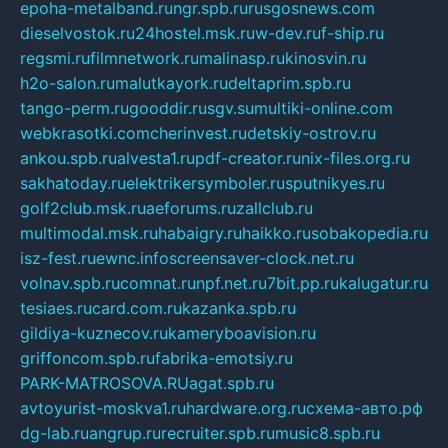
epoha-metalband.ru
ngr.spb.ru
rusgosnews.com
dieselvostok.ru
24hostel.msk.ru
w-dev.ru
f-ship.ru
regsmi.ru
filmnetwork.ru
malinasp.ru
kinosvin.ru
h2o-salon.ru
malutkayork.ru
deltaprim.spb.ru
tango-perm.ru
gooddir.ru
sgv.su
multiki-online.com
webkrasotki.com
cherinvest.ru
detskiy-ostrov.ru
ankou.spb.ru
alvesta1.ru
pdf-creator.ru
nix-files.org.ru
sakhatoday.ru
elektrikersymboler.ru
sputnikyes.ru
golf2club.msk.ru
aeforums.ru
zallclub.ru
multimodal.msk.ru
habaigry.ru
haikko.ru
sobakopedia.ru
isz-fest.ru
ewnc.info
screensaver-clock.net.ru
volnav.spb.ru
comnat.ru
npf.net.ru
7bit.pp.ru
kalugatur.ru
tesiaes.ru
card.com.ru
kazanka.spb.ru
gildiya-kuznecov.ru
kameryboavision.ru
griffoncom.spb.ru
fabrika-emotsiy.ru
PARK-MATROSOVA.RU
agat.spb.ru
avtoyurist-moskva1.ru
hardware.org.ru
схема-авто.рф
dg-lab.ru
angrup.ru
recruiter.spb.ru
music8.spb.ru