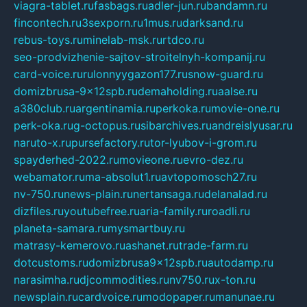
viagra-tablet.ru
fasbags.ru
adler-jun.ru
bandamn.ru
fincontech.ru
3sexporn.ru
1mus.ru
darksand.ru
rebus-toys.ru
minelab-msk.ru
rtdco.ru
seo-prodvizhenie-sajtov-stroitelnyh-kompanij.ru
card-voice.ru
rulonnyygazon177.ru
snow-guard.ru
domizbrusa-9x12spb.ru
demaholding.ru
aalse.ru
a380club.ru
argentinamia.ru
perkoka.ru
movie-one.ru
perk-oka.ru
g-octopus.ru
sibarchives.ru
andreislyusar.ru
naruto-x.ru
pursefactory.ru
tor-lyubov-i-grom.ru
spayderhed-2022.ru
movieone.ru
evro-dez.ru
webamator.ru
ma-absolut1.ru
avtopomosch27.ru
nv-750.ru
news-plain.ru
nertansaga.ru
delanalad.ru
dizfiles.ru
youtubefree.ru
aria-family.ru
roadli.ru
planeta-samara.ru
mysmartbuy.ru
matrasy-kemerovo.ru
ashanet.ru
trade-farm.ru
dotcustoms.ru
domizbrusa9x12spb.ru
autodamp.ru
narasimha.ru
djcommodities.ru
nv750.ru
x-ton.ru
newsplain.ru
cardvoice.ru
modopaper.ru
manunae.ru