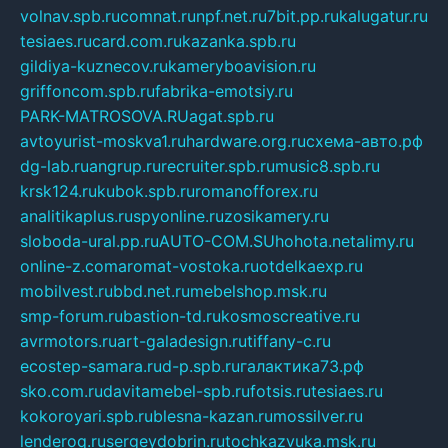
volnav.spb.ru
comnat.ru
npf.net.ru
7bit.pp.ru
kalugatur.ru
tesiaes.ru
card.com.ru
kazanka.spb.ru
gildiya-kuznecov.ru
kameryboavision.ru
griffoncom.spb.ru
fabrika-emotsiy.ru
PARK-MATROSOVA.RU
agat.spb.ru
avtoyurist-moskva1.ru
hardware.org.ru
схема-авто.рф
dg-lab.ru
angrup.ru
recruiter.spb.ru
music8.spb.ru
krsk124.ru
kubok.spb.ru
romanofforex.ru
analitikaplus.ru
spyonline.ru
zosikamery.ru
sloboda-ural.pp.ru
AUTO-COM.SU
hohota.net
alimy.ru
online-z.com
aromat-vostoka.ru
otdelkaexp.ru
mobilvest.ru
bbd.net.ru
mebelshop.msk.ru
smp-forum.ru
bastion-td.ru
kosmoscreative.ru
avrmotors.ru
art-galadesign.ru
tiffany-c.ru
ecostep-samara.ru
d-p.spb.ru
галактика73.рф
sko.com.ru
davitamebel-spb.ru
fotsis.ru
tesiaes.ru
kokoroyari.spb.ru
blesna-kazan.ru
mossilver.ru
lenderoq.ru
sergeydobrin.ru
tochkazvuka.msk.ru