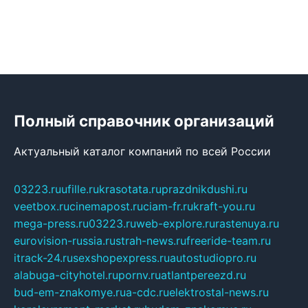
Полный справочник организаций
Актуальный каталог компаний по всей России
03223.ru
ufille.ru
krasotata.ru
prazdnikdushi.ru
veetbox.ru
cinemapost.ru
ciam-fr.ru
kraft-you.ru
mega-press.ru
03223.ru
web-explore.ru
rastenuya.ru
eurovision-russia.ru
strah-news.ru
freeride-team.ru
itrack-24.ru
sexshopexpress.ru
autostudiopro.ru
alabuga-cityhotel.ru
pornv.ru
atlantpereezd.ru
bud-em-znakomye.ru
a-cdc.ru
elektrostal-news.ru