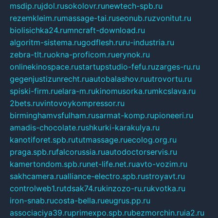
msdip.ru
jdol.ru
sokolovr.ru
newtech-spb.ru
rezemkleim.ru
massage-tai.ru
seonub.ru
zvonitut.ru
biolisichka24.ru
mncraft-download.ru
algoritm-sistema.ru
godflesh.ru
ru-industria.ru
zebra-tlt.ru
okna-proficom.ru
erynok.ru
onlinekinospace.ru
startupstudio-fefu.ru
zarges-ru.ru
gegenjustizunrecht.ru
autobalashov.ru
utrovortu.ru
spiski-firm.ru
elara-m.ru
kinomusorka.ru
mkcslava.ru
2bets.ru
vintovoykompressor.ru
birminghamvsfulham.ru
sarmat-komp.ru
pioneeri.ru
amadis-chocolate.ru
shkurki-karakulya.ru
kanotiforet.spb.ru
tutmassage.ru
ecolog.org.ru
praga.spb.ru
falcorussia.ru
autodoctorservis.ru
kamertondom.spb.ru
net-life.net.ru
avto-vozim.ru
sakhcamera.ru
alliance-electro.spb.ru
stroyavt.ru
controlweb1.ru
tdsak74.ru
kinzozo-ru.ru
kvotka.ru
iron-snab.ru
costa-bella.ru
eugrus.pp.ru
associaciya39.ru
primexpo.spb.ru
bezmorchin.ru
ia2.ru