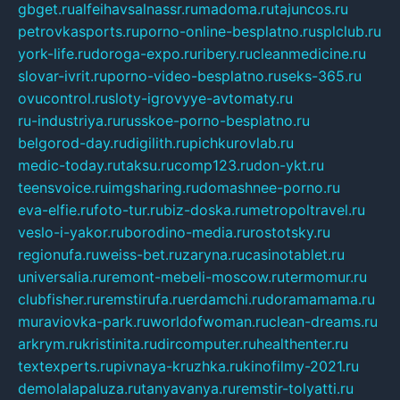
gbget.ru
alfeihavsalnassr.ru
madoma.ru
tajuncos.ru
petrovkasports.ru
porno-online-besplatno.ru
splclub.ru
york-life.ru
doroga-expo.ru
ribery.ru
cleanmedicine.ru
slovar-ivrit.ru
porno-video-besplatno.ru
seks-365.ru
ovucontrol.ru
sloty-igrovyye-avtomaty.ru
ru-industriya.ru
russkoe-porno-besplatno.ru
belgorod-day.ru
digilith.ru
pichkurovlab.ru
medic-today.ru
taksu.ru
comp123.ru
don-ykt.ru
teensvoice.ru
imgsharing.ru
domashnee-porno.ru
eva-elfie.ru
foto-tur.ru
biz-doska.ru
metropoltravel.ru
veslo-i-yakor.ru
borodino-media.ru
rostotsky.ru
regionufa.ru
weiss-bet.ru
zaryna.ru
casinotablet.ru
universalia.ru
remont-mebeli-moscow.ru
termomur.ru
clubfisher.ru
remstirufa.ru
erdamchi.ru
doramamama.ru
muraviovka-park.ru
worldofwoman.ru
clean-dreams.ru
arkrym.ru
kristinita.ru
dircomputer.ru
healthenter.ru
textexperts.ru
pivnaya-kruzhka.ru
kinofilmy-2021.ru
demolalapaluza.ru
tanyavanya.ru
remstir-tolyatti.ru