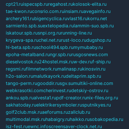
cpt21.ru
ispecspb.ru
regahost.ru
kolosok-elita.ru
tae-kwon.ru
consrio.com.ru
insiam.ru
avegainfo.ru
archery161.ru
bigencyclica.ru
vlast16.ru
korru.net
sarmiento.spb.su
extelopedia.ru
lammin-suo.spb.ru
iskatour.spb.ru
snpi.org.ru
running-line.ru
krygeva-spa.ru
chel.net.ru
rust-loco.ru
dugshop.ru
hl-beta.spb.ru
school494.spb.ru
mymubaby.ru
epoha-metalband.ru
ngr.spb.ru
rusgosnews.com
dieselvostok.ru
24hostel.msk.ru
w-dev.ru
f-ship.ru
regsmi.ru
filmnetwork.ru
malinasp.ru
kinosvin.ru
h2o-salon.ru
malutkayork.ru
deltaprim.spb.ru
tango-perm.ru
gooddir.ru
sgv.su
multiki-online.com
webkrasotki.com
cherinvest.ru
detskiy-ostrov.ru
ankou.spb.ru
alvesta1.ru
pdf-creator.ru
nix-files.org.ru
sakhatoday.ru
elektrikersymboler.ru
sputnikyes.ru
golf2club.msk.ru
aeforums.ru
zallclub.ru
multimodal.msk.ru
habaigry.ru
haikko.ru
sobakopedia.ru
isz-fest.ru
ewnc.info
screensaver-clock.net.ru