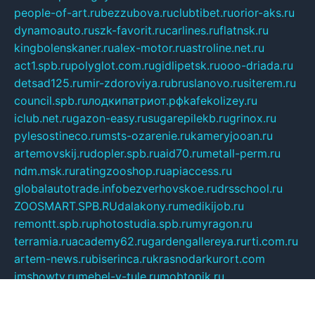
people-of-art.ru
bezzubova.ru
clubtibet.ru
orior-aks.ru
dynamoauto.ru
szk-favorit.ru
carlines.ru
flatnsk.ru
kingbolenskaner.ru
alex-motor.ru
astroline.net.ru
act1.spb.ru
polyglot.com.ru
gidlipetsk.ru
ooo-driada.ru
detsad125.ru
mir-zdoroviya.ru
bruslanovo.ru
siterem.ru
council.spb.ru
лодкипатриот.рф
kafekolizey.ru
iclub.net.ru
gazon-easy.ru
sugarepilekb.ru
grinox.ru
pylesostineco.ru
msts-ozarenie.ru
kameryjooan.ru
artemovskij.ru
dopler.spb.ru
aid70.ru
metall-perm.ru
ndm.msk.ru
ratingzooshop.ru
apiaccess.ru
globalautotrade.info
bezverhovskoe.ru
drsschool.ru
ZOOSMART.SPB.RU
dalakony.ru
medikijob.ru
remontt.spb.ru
photostudia.spb.ru
myragon.ru
terramia.ru
academy62.ru
gardengallereya.ru
rti.com.ru
artem-news.ru
biserinca.ru
krasnodarkurort.com
imshowtv.ru
mebel-v-tule.ru
mobtopik.ru
pcsecurity.net.ru
tool-sib.ru
multimetrunit.ru
sp-tour.ru
fan-cs.ru
santeh-russia.ru
symbian9.net.ru
DSHAIR.RU