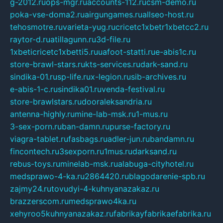
g-2012.ru
ops-mgr.ru
accounts-112.ru
csm-demo.ru
poka-vse-doma2.ru
airgungames.ru
allseo-host.ru
tehosmotre.ru
varieta-yug.ru
cricetc1xbetr1xbetcc2.ru
raytor-d.ru
atillagunn.ru
3d-file.ru
1xbeticricetc1xbetti5.ru
uafoot-statti.ru
e-abis1c.ru
store-brawl-stars.ru
kts-services.ru
dark-sand.ru
sindika-01.ru
sp-life.ru
x-legion.ru
sib-archives.ru
e-abis-1-c.ru
sindika01.ru
venda-festival.ru
store-brawlstars.ru
dooraleksandria.ru
antenna-highly.ru
mine-lab-msk.ru
1-mus.ru
3-sex-porn.ru
ban-damn.ru
purse-factory.ru
viagra-tablet.ru
fasbags.ru
adler-jun.ru
bandamn.ru
fincontech.ru
3sexporn.ru
1mus.ru
darksand.ru
rebus-toys.ru
minelab-msk.ru
alabuga-cityhotel.ru
medsprawo-4-ka.ru
2864420.ru
blagodarenie-spb.ru
zajmy24.ru
tovudyi-4-kuhnyanazakaz.ru
brazzerscom.ru
medsprawo4ka.ru
xehyroo5kuhnyanazakaz.ru
fabrikayfabrikaefabrika.ru