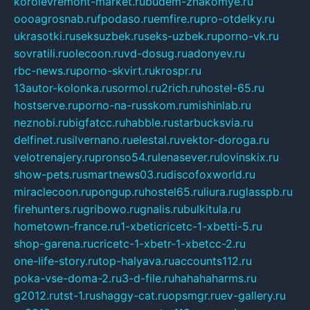
korolevremont-market.ru
budem-znakomye.ru
oooagrosnab.ru
fpodaso.ru
emfire.ru
pro-otdelky.ru
ukrasotki.ru
seksuzbek.ru
seks-uzbek.ru
porno-vk.ru
sovratili.ru
olecoon.ru
vd-dosug.ru
adonyev.ru
rbc-news.ru
porno-skvirt.ru
krospr.ru
13autor-kolonka.ru
sormol.ru
2rich.ru
hostel-65.ru
hostserve.ru
porno-na-russkom.ru
mishinlab.ru
neznobi.ru
bigfatcc.ru
habble.ru
starbucksvia.ru
delfinet.ru
silvernano.ru
elestal.ru
vektor-doroga.ru
velotrenajery.ru
pronso54.ru
lenasever.ru
lovinskix.ru
show-pets.ru
smartnews03.ru
discofoxworld.ru
miraclecoon.ru
pongup.ru
hostel65.ru
liura.ru
glasspb.ru
firehunters.ru
gribowo.ru
gnalis.ru
bulkitula.ru
hometown-france.ru
1-xbeticricetc-1-xbetti-5.ru
shop-garena.ru
cricetc-1-xbetr-1-xbetcc-2.ru
one-life-story.ru
top-halyava.ru
accounts112.ru
poka-vse-doma-2.ru
3-d-file.ru
hahahaharms.ru
g2012.ru
tst-1.ru
shaggy-cat.ru
opsmgr.ru
ev-gallery.ru