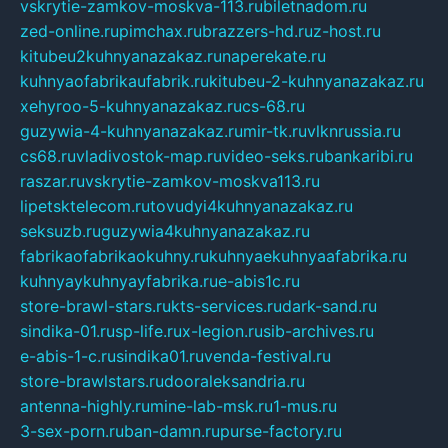
vskrytie-zamkov-moskva-113.ru
biletnadom.ru
zed-online.ru
pimchax.ru
brazzers-hd.ru
z-host.ru
kitubeu2kuhnyanazakaz.ru
naperekate.ru
kuhnyaofabrikaufabrik.ru
kitubeu-2-kuhnyanazakaz.ru
xehyroo-5-kuhnyanazakaz.ru
cs-68.ru
guzywia-4-kuhnyanazakaz.ru
mir-tk.ru
vlknrussia.ru
cs68.ru
vladivostok-map.ru
video-seks.ru
bankaribi.ru
raszar.ru
vskrytie-zamkov-moskva113.ru
lipetsktelecom.ru
tovudyi4kuhnyanazakaz.ru
seksuzb.ru
guzywia4kuhnyanazakaz.ru
fabrikaofabrikaokuhny.ru
kuhnyaekuhnyaafabrika.ru
kuhnyaykuhnyayfabrika.ru
e-abis1c.ru
store-brawl-stars.ru
kts-services.ru
dark-sand.ru
sindika-01.ru
sp-life.ru
x-legion.ru
sib-archives.ru
e-abis-1-c.ru
sindika01.ru
venda-festival.ru
store-brawlstars.ru
dooraleksandria.ru
antenna-highly.ru
mine-lab-msk.ru
1-mus.ru
3-sex-porn.ru
ban-damn.ru
purse-factory.ru