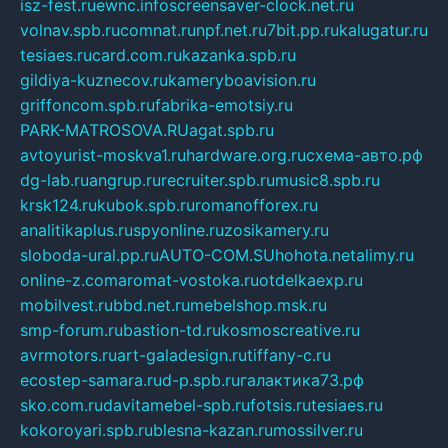
isz-fest.ru
ewnc.info
screensaver-clock.net.ru
volnav.spb.ru
comnat.ru
npf.net.ru
7bit.pp.ru
kalugatur.ru
tesiaes.ru
card.com.ru
kazanka.spb.ru
gildiya-kuznecov.ru
kameryboavision.ru
griffoncom.spb.ru
fabrika-emotsiy.ru
PARK-MATROSOVA.RU
agat.spb.ru
avtoyurist-moskva1.ru
hardware.org.ru
схема-авто.рф
dg-lab.ru
angrup.ru
recruiter.spb.ru
music8.spb.ru
krsk124.ru
kubok.spb.ru
romanofforex.ru
analitikaplus.ru
spyonline.ru
zosikamery.ru
sloboda-ural.pp.ru
AUTO-COM.SU
hohota.net
alimy.ru
online-z.com
aromat-vostoka.ru
otdelkaexp.ru
mobilvest.ru
bbd.net.ru
mebelshop.msk.ru
smp-forum.ru
bastion-td.ru
kosmoscreative.ru
avrmotors.ru
art-galadesign.ru
tiffany-c.ru
ecostep-samara.ru
d-p.spb.ru
галактика73.рф
sko.com.ru
davitamebel-spb.ru
fotsis.ru
tesiaes.ru
kokoroyari.spb.ru
blesna-kazan.ru
mossilver.ru