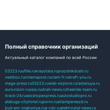
Полный справочник организаций
Актуальный каталог компаний по всей России
03223.ru
ufille.ru
krasotata.ru
prazdnikdushi.ru
veetbox.ru
cinemapost.ru
ciam-fr.ru
kraft-you.ru
mega-press.ru
03223.ru
web-explore.ru
rastenuya.ru
eurovision-russia.ru
strah-news.ru
freeride-team.ru
itrack-24.ru
sexshopexpress.ru
autostudiopro.ru
alabuga-cityhotel.ru
pornv.ru
atlantpereezd.ru
bud-em-znakomye.ru
a-cdc.ru
elektrostal-news.ru