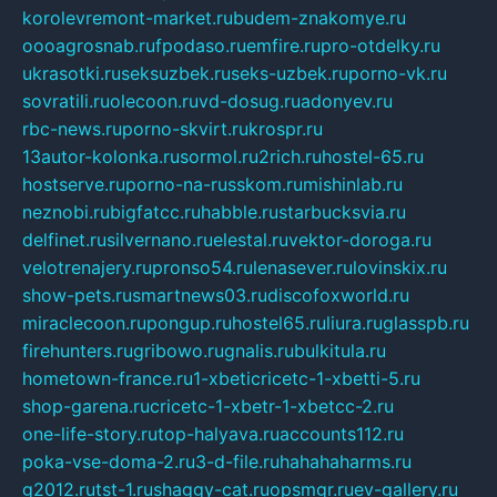
korolevremont-market.ru
budem-znakomye.ru
oooagrosnab.ru
fpodaso.ru
emfire.ru
pro-otdelky.ru
ukrasotki.ru
seksuzbek.ru
seks-uzbek.ru
porno-vk.ru
sovratili.ru
olecoon.ru
vd-dosug.ru
adonyev.ru
rbc-news.ru
porno-skvirt.ru
krospr.ru
13autor-kolonka.ru
sormol.ru
2rich.ru
hostel-65.ru
hostserve.ru
porno-na-russkom.ru
mishinlab.ru
neznobi.ru
bigfatcc.ru
habble.ru
starbucksvia.ru
delfinet.ru
silvernano.ru
elestal.ru
vektor-doroga.ru
velotrenajery.ru
pronso54.ru
lenasever.ru
lovinskix.ru
show-pets.ru
smartnews03.ru
discofoxworld.ru
miraclecoon.ru
pongup.ru
hostel65.ru
liura.ru
glasspb.ru
firehunters.ru
gribowo.ru
gnalis.ru
bulkitula.ru
hometown-france.ru
1-xbeticricetc-1-xbetti-5.ru
shop-garena.ru
cricetc-1-xbetr-1-xbetcc-2.ru
one-life-story.ru
top-halyava.ru
accounts112.ru
poka-vse-doma-2.ru
3-d-file.ru
hahahaharms.ru
g2012.ru
tst-1.ru
shaggy-cat.ru
opsmgr.ru
ev-gallery.ru