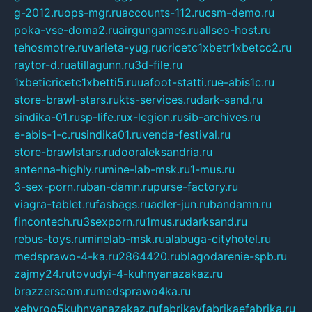
g-2012.ru
ops-mgr.ru
accounts-112.ru
csm-demo.ru
poka-vse-doma2.ru
airgungames.ru
allseo-host.ru
tehosmotre.ru
varieta-yug.ru
cricetc1xbetr1xbetcc2.ru
raytor-d.ru
atillagunn.ru
3d-file.ru
1xbeticricetc1xbetti5.ru
uafoot-statti.ru
e-abis1c.ru
store-brawl-stars.ru
kts-services.ru
dark-sand.ru
sindika-01.ru
sp-life.ru
x-legion.ru
sib-archives.ru
e-abis-1-c.ru
sindika01.ru
venda-festival.ru
store-brawlstars.ru
dooraleksandria.ru
antenna-highly.ru
mine-lab-msk.ru
1-mus.ru
3-sex-porn.ru
ban-damn.ru
purse-factory.ru
viagra-tablet.ru
fasbags.ru
adler-jun.ru
bandamn.ru
fincontech.ru
3sexporn.ru
1mus.ru
darksand.ru
rebus-toys.ru
minelab-msk.ru
alabuga-cityhotel.ru
medsprawo-4-ka.ru
2864420.ru
blagodarenie-spb.ru
zajmy24.ru
tovudyi-4-kuhnyanazakaz.ru
brazzerscom.ru
medsprawo4ka.ru
xehyroo5kuhnyanazakaz.ru
fabrikayfabrikaefabrika.ru