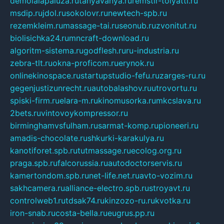
demolalapaluza.ru
tanyavanya.ru
remstir-tolyatti.ru
msdip.ru
jdol.ru
sokolovr.ru
newtech-spb.ru
rezemkleim.ru
massage-tai.ru
seonub.ru
zvonitut.ru
biolisichka24.ru
mncraft-download.ru
algoritm-sistema.ru
godflesh.ru
ru-industria.ru
zebra-tlt.ru
okna-proficom.ru
erynok.ru
onlinekinospace.ru
startupstudio-fefu.ru
zarges-ru.ru
gegenjustizunrecht.ru
autobalashov.ru
utrovortu.ru
spiski-firm.ru
elara-m.ru
kinomusorka.ru
mkcslava.ru
2bets.ru
vintovoykompressor.ru
birminghamvsfulham.ru
sarmat-komp.ru
pioneeri.ru
amadis-chocolate.ru
shkurki-karakulya.ru
kanotiforet.spb.ru
tutmassage.ru
ecolog.org.ru
praga.spb.ru
falcorussia.ru
autodoctorservis.ru
kamertondom.spb.ru
net-life.net.ru
avto-vozim.ru
sakhcamera.ru
alliance-electro.spb.ru
stroyavt.ru
controlweb1.ru
tdsak74.ru
kinzozo-ru.ru
kvotka.ru
iron-snab.ru
costa-bella.ru
eugrus.pp.ru