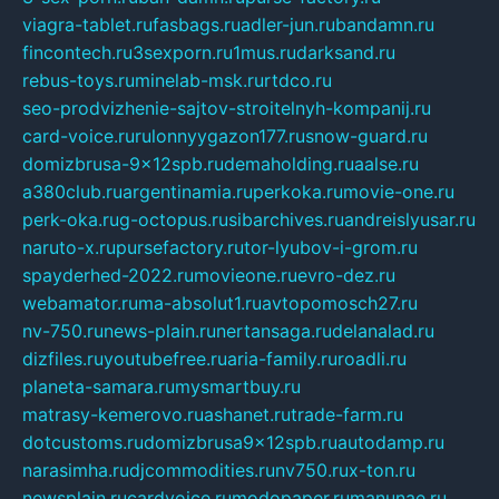
viagra-tablet.ru
fasbags.ru
adler-jun.ru
bandamn.ru
fincontech.ru
3sexporn.ru
1mus.ru
darksand.ru
rebus-toys.ru
minelab-msk.ru
rtdco.ru
seo-prodvizhenie-sajtov-stroitelnyh-kompanij.ru
card-voice.ru
rulonnyygazon177.ru
snow-guard.ru
domizbrusa-9x12spb.ru
demaholding.ru
aalse.ru
a380club.ru
argentinamia.ru
perkoka.ru
movie-one.ru
perk-oka.ru
g-octopus.ru
sibarchives.ru
andreislyusar.ru
naruto-x.ru
pursefactory.ru
tor-lyubov-i-grom.ru
spayderhed-2022.ru
movieone.ru
evro-dez.ru
webamator.ru
ma-absolut1.ru
avtopomosch27.ru
nv-750.ru
news-plain.ru
nertansaga.ru
delanalad.ru
dizfiles.ru
youtubefree.ru
aria-family.ru
roadli.ru
planeta-samara.ru
mysmartbuy.ru
matrasy-kemerovo.ru
ashanet.ru
trade-farm.ru
dotcustoms.ru
domizbrusa9x12spb.ru
autodamp.ru
narasimha.ru
djcommodities.ru
nv750.ru
x-ton.ru
newsplain.ru
cardvoice.ru
modopaper.ru
manunae.ru