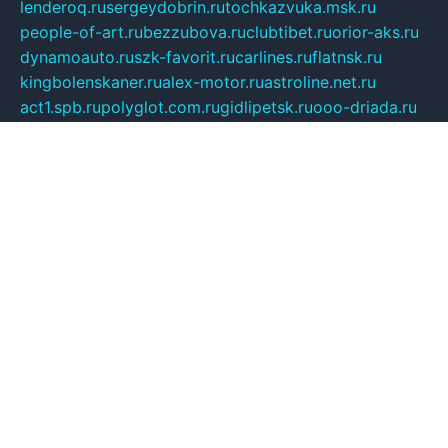
lenderoq.ru
sergeydobrin.ru
tochkazvuka.msk.ru
people-of-art.ru
bezzubova.ru
clubtibet.ru
orior-aks.ru
dynamoauto.ru
szk-favorit.ru
carlines.ru
flatnsk.ru
kingbolenskaner.ru
alex-motor.ru
astroline.net.ru
act1.spb.ru
polyglot.com.ru
gidlipetsk.ru
ooo-driada.ru
detsad125.ru
mir-zdoroviya.ru
bruslanovo.ru
siterem.ru
council.spb.ru
лодкипатриот.рф
kafekolizey.ru
iclub.net.ru
gazon-easy.ru
sugarepilekb.ru
grinox.ru
pylesostineco.ru
msts-ozarenie.ru
kameryjooan.ru
artemovskij.ru
dopler.spb.ru
aid70.ru
metall-perm.ru
ndm.msk.ru
ratingzooshop.ru
apiaccess.ru
globalautotrade.info
bezverhovskoe.ru
drsschool.ru
ZOOSMART.SPB.RU
dalakony.ru
medikijob.ru
remontt.spb.ru
photostudia.spb.ru
myragon.ru
terramia.ru
academy62.ru
gardengallereya.ru
rti.com.ru
artem-news.ru
biserinca.ru
krasnodarkurort.com
imshowtv.ru
mebel-v-tule.ru
mobtopik.ru
pcsecurity.net.ru
tool-sib.ru
multimetrunit.ru
sp-tour.ru