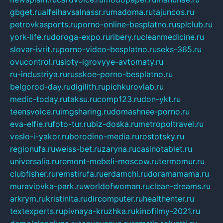
gbget.ru
alfeihavsalnassr.ru
madoma.ru
tajuncos.ru
petrovkasports.ru
porno-online-besplatno.ru
splclub.ru
york-life.ru
doroga-expo.ru
ribery.ru
cleanmedicine.ru
slovar-ivrit.ru
porno-video-besplatno.ru
seks-365.ru
ovucontrol.ru
sloty-igrovyye-avtomaty.ru
ru-industriya.ru
russkoe-porno-besplatno.ru
belgorod-day.ru
digilith.ru
pichkurovlab.ru
medic-today.ru
taksu.ru
comp123.ru
don-ykt.ru
teensvoice.ru
imgsharing.ru
domashnee-porno.ru
eva-elfie.ru
foto-tur.ru
biz-doska.ru
metropoltravel.ru
veslo-i-yakor.ru
borodino-media.ru
rostotsky.ru
regionufa.ru
weiss-bet.ru
zaryna.ru
casinotablet.ru
universalia.ru
remont-mebeli-moscow.ru
termomur.ru
clubfisher.ru
remstirufa.ru
erdamchi.ru
doramamama.ru
muraviovka-park.ru
worldofwoman.ru
clean-dreams.ru
arkrym.ru
kristinita.ru
dircomputer.ru
healthenter.ru
textexperts.ru
pivnaya-kruzhka.ru
kinofilmy-2021.ru