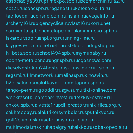
associaciya39.ru
primexpo.spb.ru
bezmorchin.ru
ia2.ru
cpt21.ru
ispecspb.ru
regahost.ru
kolosok-elita.ru
tae-kwon.ru
consrio.com.ru
insiam.ru
avegainfo.ru
archery161.ru
bigencyclica.ru
vlast16.ru
korru.net
sarmiento.spb.su
extelopedia.ru
lammin-suo.spb.ru
iskatour.spb.ru
snpi.org.ru
running-line.ru
krygeva-spa.ru
chel.net.ru
rust-loco.ru
dugshop.ru
hl-beta.spb.ru
school494.spb.ru
mymubaby.ru
epoha-metalband.ru
ngr.spb.ru
rusgosnews.com
dieselvostok.ru
24hostel.msk.ru
w-dev.ru
f-ship.ru
regsmi.ru
filmnetwork.ru
malinasp.ru
kinosvin.ru
h2o-salon.ru
malutkayork.ru
deltaprim.spb.ru
tango-perm.ru
gooddir.ru
sgv.su
multiki-online.com
webkrasotki.com
cherinvest.ru
detskiy-ostrov.ru
ankou.spb.ru
alvesta1.ru
pdf-creator.ru
nix-files.org.ru
sakhatoday.ru
elektrikersymboler.ru
sputnikyes.ru
golf2club.msk.ru
aeforums.ru
zallclub.ru
multimodal.msk.ru
habaigry.ru
haikko.ru
sobakopedia.ru