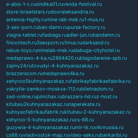
e-abis-1-c.ru
sindika01.ru
venda-festival.ru
store-brawlstars.ru
dooraleksandria.ru
antenna-highly.ru
mine-lab-msk.ru
1-mus.ru
3-sex-porn.ru
ban-damn.ru
purse-factory.ru
viagra-tablet.ru
fasbags.ru
adler-jun.ru
bandamn.ru
fincontech.ru
3sexporn.ru
1mus.ru
darksand.ru
rebus-toys.ru
minelab-msk.ru
alabuga-cityhotel.ru
medsprawo-4-ka.ru
2864420.ru
blagodarenie-spb.ru
zajmy24.ru
tovudyi-4-kuhnyanazakaz.ru
brazzerscom.ru
medsprawo4ka.ru
xehyroo5kuhnyanazakaz.ru
fabrikayfabrikaefabrika.ru
vskrytie-zamkov-moskva-113.ru
biletnadom.ru
zed-online.ru
pimchax.ru
brazzers-hd.ru
z-host.ru
kitubeu2kuhnyanazakaz.ru
naperekate.ru
kuhnyaofabrikaufabrik.ru
kitubeu-2-kuhnyanazakaz.ru
xehyroo-5-kuhnyanazakaz.ru
cs-68.ru
guzywia-4-kuhnyanazakaz.ru
mir-tk.ru
vlknrussia.ru
cs68.ru
vladivostok-map.ru
video-seks.ru
bankaribi.ru