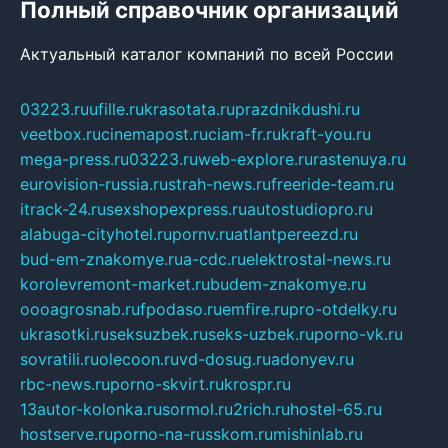
Полный справочник организаций
Актуальный каталог компаний по всей России
03223.ru
ufille.ru
krasotata.ru
prazdnikdushi.ru
veetbox.ru
cinemapost.ru
ciam-fr.ru
kraft-you.ru
mega-press.ru
03223.ru
web-explore.ru
rastenuya.ru
eurovision-russia.ru
strah-news.ru
freeride-team.ru
itrack-24.ru
sexshopexpress.ru
autostudiopro.ru
alabuga-cityhotel.ru
pornv.ru
atlantpereezd.ru
bud-em-znakomye.ru
a-cdc.ru
elektrostal-news.ru
korolevremont-market.ru
budem-znakomye.ru
oooagrosnab.ru
fpodaso.ru
emfire.ru
pro-otdelky.ru
ukrasotki.ru
seksuzbek.ru
seks-uzbek.ru
porno-vk.ru
sovratili.ru
olecoon.ru
vd-dosug.ru
adonyev.ru
rbc-news.ru
porno-skvirt.ru
krospr.ru
13autor-kolonka.ru
sormol.ru
2rich.ru
hostel-65.ru
hostserve.ru
porno-na-russkom.ru
mishinlab.ru