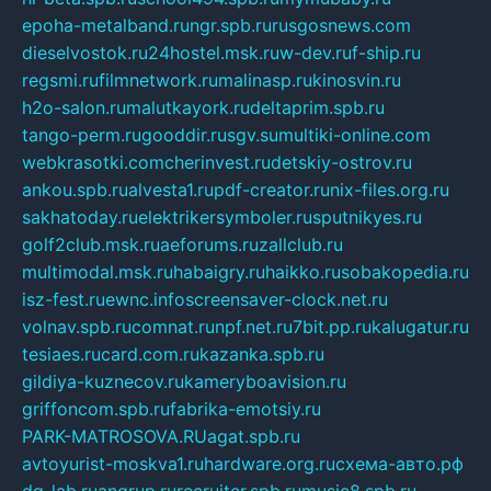
epoha-metalband.ru
ngr.spb.ru
rusgosnews.com
dieselvostok.ru
24hostel.msk.ru
w-dev.ru
f-ship.ru
regsmi.ru
filmnetwork.ru
malinasp.ru
kinosvin.ru
h2o-salon.ru
malutkayork.ru
deltaprim.spb.ru
tango-perm.ru
gooddir.ru
sgv.su
multiki-online.com
webkrasotki.com
cherinvest.ru
detskiy-ostrov.ru
ankou.spb.ru
alvesta1.ru
pdf-creator.ru
nix-files.org.ru
sakhatoday.ru
elektrikersymboler.ru
sputnikyes.ru
golf2club.msk.ru
aeforums.ru
zallclub.ru
multimodal.msk.ru
habaigry.ru
haikko.ru
sobakopedia.ru
isz-fest.ru
ewnc.info
screensaver-clock.net.ru
volnav.spb.ru
comnat.ru
npf.net.ru
7bit.pp.ru
kalugatur.ru
tesiaes.ru
card.com.ru
kazanka.spb.ru
gildiya-kuznecov.ru
kameryboavision.ru
griffoncom.spb.ru
fabrika-emotsiy.ru
PARK-MATROSOVA.RU
agat.spb.ru
avtoyurist-moskva1.ru
hardware.org.ru
схема-авто.рф
dg-lab.ru
angrup.ru
recruiter.spb.ru
music8.spb.ru