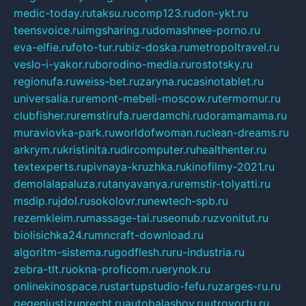
medic-today.ru
taksu.ru
comp123.ru
don-ykt.ru
teensvoice.ru
imgsharing.ru
domashnee-porno.ru
eva-elfie.ru
foto-tur.ru
biz-doska.ru
metropoltravel.ru
veslo-i-yakor.ru
borodino-media.ru
rostotsky.ru
regionufa.ru
weiss-bet.ru
zaryna.ru
casinotablet.ru
universalia.ru
remont-mebeli-moscow.ru
termomur.ru
clubfisher.ru
remstirufa.ru
erdamchi.ru
doramamama.ru
muraviovka-park.ru
worldofwoman.ru
clean-dreams.ru
arkrym.ru
kristinita.ru
dircomputer.ru
healthenter.ru
textexperts.ru
pivnaya-kruzhka.ru
kinofilmy-2021.ru
demolalapaluza.ru
tanyavanya.ru
remstir-tolyatti.ru
msdip.ru
jdol.ru
sokolovr.ru
newtech-spb.ru
rezemkleim.ru
massage-tai.ru
seonub.ru
zvonitut.ru
biolisichka24.ru
mncraft-download.ru
algoritm-sistema.ru
godflesh.ru
ru-industria.ru
zebra-tlt.ru
okna-proficom.ru
erynok.ru
onlinekinospace.ru
startupstudio-fefu.ru
zarges-ru.ru
gegenjustizunrecht.ru
autobalashov.ru
utrovortu.ru