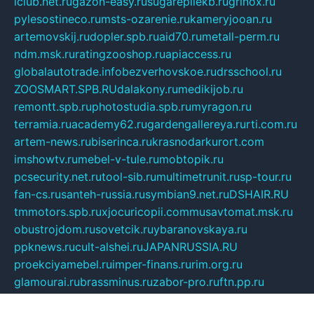
iclub.net.ru
gazon-easy.ru
sugarepilekb.ru
grinox.ru
pylesostineco.ru
msts-ozarenie.ru
kameryjooan.ru
artemovskij.ru
dopler.spb.ru
aid70.ru
metall-perm.ru
ndm.msk.ru
ratingzooshop.ru
apiaccess.ru
globalautotrade.info
bezverhovskoe.ru
drsschool.ru
ZOOSMART.SPB.RU
dalakony.ru
medikijob.ru
remontt.spb.ru
photostudia.spb.ru
myragon.ru
terramia.ru
academy62.ru
gardengallereya.ru
rti.com.ru
artem-news.ru
biserinca.ru
krasnodarkurort.com
imshowtv.ru
mebel-v-tule.ru
mobtopik.ru
pcsecurity.net.ru
tool-sib.ru
multimetrunit.ru
sp-tour.ru
fan-cs.ru
santeh-russia.ru
symbian9.net.ru
DSHAIR.RU
tmmotors.spb.ru
xjocuricopii.com
musavtomat.msk.ru
obustrojdom.ru
sovetcik.ru
ybaranovskaya.ru
ppknews.ru
cult-alshei.ru
JAPANRUSSIA.RU
proekciyamebel.ru
imper-finans.ru
rim.org.ru
glamourai.ru
brassminus.ru
zabor-pro.ru
ftn.pp.ru
dorogoe58.ru
laimengpacker.ru
kuzova-zapchasti.ru