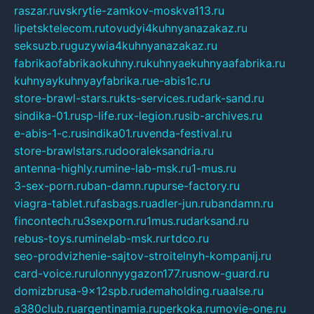
raszar.ru
vskrytie-zamkov-moskva113.ru
lipetsktelecom.ru
tovudyi4kuhnyanazakaz.ru
seksuzb.ru
guzywia4kuhnyanazakaz.ru
fabrikaofabrikaokuhny.ru
kuhnyaekuhnyaafabrika.ru
kuhnyaykuhnyayfabrika.ru
e-abis1c.ru
store-brawl-stars.ru
kts-services.ru
dark-sand.ru
sindika-01.ru
sp-life.ru
x-legion.ru
sib-archives.ru
e-abis-1-c.ru
sindika01.ru
venda-festival.ru
store-brawlstars.ru
dooraleksandria.ru
antenna-highly.ru
mine-lab-msk.ru
1-mus.ru
3-sex-porn.ru
ban-damn.ru
purse-factory.ru
viagra-tablet.ru
fasbags.ru
adler-jun.ru
bandamn.ru
fincontech.ru
3sexporn.ru
1mus.ru
darksand.ru
rebus-toys.ru
minelab-msk.ru
rtdco.ru
seo-prodvizhenie-sajtov-stroitelnyh-kompanij.ru
card-voice.ru
rulonnyygazon177.ru
snow-guard.ru
domizbrusa-9x12spb.ru
demaholding.ru
aalse.ru
a380club.ru
argentinamia.ru
perkoka.ru
movie-one.ru