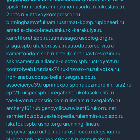
spiski-firm.ru
elara-m.ru
kinomusorka.ru
mkcslava.ru
2bets.ru
vintovoykompressor.ru
birminghamvsfulham.ru
sarmat-komp.ru
pioneeri.ru
amadis-chocolate.ru
shkurki-karakulya.ru
kanotiforet.spb.ru
tutmassage.ru
ecolog.org.ru
praga.spb.ru
falcorussia.ru
autodoctorservis.ru
kamertondom.spb.ru
net-life.net.ru
avto-vozim.ru
sakhcamera.ru
alliance-electro.spb.ru
stroyavt.ru
controlweb1.ru
tdsak74.ru
kinzozo-ru.ru
kvotka.ru
iron-snab.ru
costa-bella.ru
eugrus.pp.ru
associaciya39.ru
primexpo.spb.ru
bezmorchin.ru
ia2.ru
cpt21.ru
ispecspb.ru
regahost.ru
kolosok-elita.ru
tae-kwon.ru
consrio.com.ru
insiam.ru
avegainfo.ru
archery161.ru
bigencyclica.ru
vlast16.ru
korru.net
sarmiento.spb.su
extelopedia.ru
lammin-suo.spb.ru
iskatour.spb.ru
snpi.org.ru
running-line.ru
krygeva-spa.ru
chel.net.ru
rust-loco.ru
dugshop.ru
hl-beta.spb.ru
school494.spb.ru
mymubaby.ru