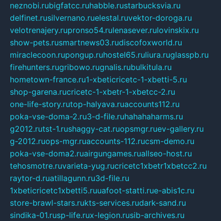
neznobi.ru
bigfatcc.ru
habble.ru
starbucksvia.ru
delfinet.ru
silvernano.ru
elestal.ru
vektor-doroga.ru
velotrenajery.ru
pronso54.ru
lenasever.ru
lovinskix.ru
show-pets.ru
smartnews03.ru
discofoxworld.ru
miraclecoon.ru
pongup.ru
hostel65.ru
liura.ru
glasspb.ru
firehunters.ru
gribowo.ru
gnalis.ru
bulkitula.ru
hometown-france.ru
1-xbeticricetc-1-xbetti-5.ru
shop-garena.ru
cricetc-1-xbetr-1-xbetcc-2.ru
one-life-story.ru
top-halyava.ru
accounts112.ru
poka-vse-doma-2.ru
3-d-file.ru
hahahaharms.ru
g2012.ru
tst-1.ru
shaggy-cat.ru
opsmgr.ru
ev-gallery.ru
g-2012.ru
ops-mgr.ru
accounts-112.ru
csm-demo.ru
poka-vse-doma2.ru
airgungames.ru
allseo-host.ru
tehosmotre.ru
varieta-yug.ru
cricetc1xbetr1xbetcc2.ru
raytor-d.ru
atillagunn.ru
3d-file.ru
1xbeticricetc1xbetti5.ru
uafoot-statti.ru
e-abis1c.ru
store-brawl-stars.ru
kts-services.ru
dark-sand.ru
sindika-01.ru
sp-life.ru
x-legion.ru
sib-archives.ru