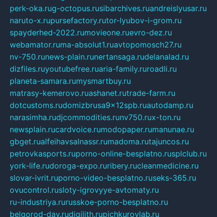
perk-oka.ru
g-octopus.ru
sibarchives.ru
andreislyusar.ru
naruto-x.ru
pursefactory.ru
tor-lyubov-i-grom.ru
spayderhed-2022.ru
movieone.ru
evro-dez.ru
webamator.ru
ma-absolut1.ru
avtopomosch27.ru
nv-750.ru
news-plain.ru
nertansaga.ru
delanalad.ru
dizfiles.ru
youtubefree.ru
aria-family.ru
roadli.ru
planeta-samara.ru
mysmartbuy.ru
matrasy-kemerovo.ru
ashanet.ru
trade-farm.ru
dotcustoms.ru
domizbrusa9x12spb.ru
autodamp.ru
narasimha.ru
djcommodities.ru
nv750.ru
x-ton.ru
newsplain.ru
cardvoice.ru
modopaper.ru
manunae.ru
gbget.ru
alfeihavsalnassr.ru
madoma.ru
tajuncos.ru
petrovkasports.ru
porno-online-besplatno.ru
splclub.ru
york-life.ru
doroga-expo.ru
ribery.ru
cleanmedicine.ru
slovar-ivrit.ru
porno-video-besplatno.ru
seks-365.ru
ovucontrol.ru
sloty-igrovyye-avtomaty.ru
ru-industriya.ru
russkoe-porno-besplatno.ru
belgorod-day.ru
digilith.ru
pichkurovlab.ru