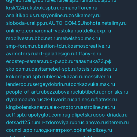
krsk124.ru
kubok.spb.ru
romanofforex.ru
analitikaplus.ru
spyonline.ru
zosikamery.ru
sloboda-ural.pp.ru
AUTO-COM.SU
hohota.net
alimy.ru
online-z.com
aromat-vostoka.ru
otdelkaexp.ru
mobilvest.ru
bbd.net.ru
mebelshop.msk.ru
smp-forum.ru
bastion-td.ru
kosmoscreative.ru
avrmotors.ru
art-galadesign.ru
tiffany-c.ru
ecostep-samara.ru
d-p.spb.ru
галактика73.рф
sko.com.ru
davitamebel-spb.ru
fotsis.ru
tesiaes.ru
kokoroyari.spb.ru
blesna-kazan.ru
mossilver.ru
lenderoq.ru
sergeydobrin.ru
tochkazvuka.msk.ru
people-of-art.ru
bezzubova.ru
clubtibet.ru
orior-aks.ru
dynamoauto.ru
szk-favorit.ru
carlines.ru
flatnsk.ru
kingbolenskaner.ru
alex-motor.ru
astroline.net.ru
act1.spb.ru
polyglot.com.ru
gidlipetsk.ru
ooo-driada.ru
detsad125.ru
mir-zdoroviya.ru
bruslanovo.ru
siterem.ru
council.spb.ru
лодкипатриот.рф
kafekolizey.ru