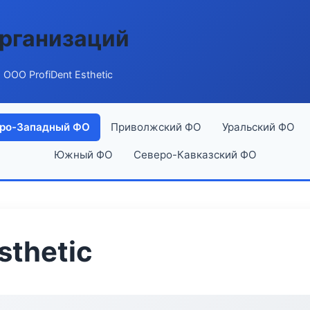
рганизаций
 ООО ProfiDent Esthetic
ро-Западный ФО
Приволжский ФО
Уральский ФО
Южный ФО
Северо-Кавказский ФО
sthetic