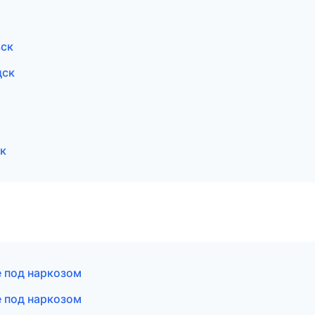
вск
дск
к
е под наркозом
е под наркозом