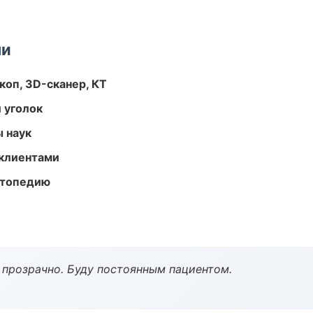
ми
оп, 3D-сканер, КТ
 уголок
ы наук
 клиентами
ортопедию
ё прозрачно. Буду постоянным пациентом.