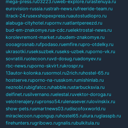
mega-press.ru
03223.ru
web-explore.ru
rastenuya.ru
eurovision-russia.ru
strah-news.ru
freeride-team.ru
itrack-24.ru
sexshopexpress.ru
autostudiopro.ru
alabuga-cityhotel.ru
pornv.ru
atlantpereezd.ru
bud-em-znakomye.ru
a-cdc.ru
elektrostal-news.ru
korolevremont-market.ru
budem-znakomye.ru
oooagrosnab.ru
fpodaso.ru
emfire.ru
pro-otdelky.ru
ukrasotki.ru
seksuzbek.ru
seks-uzbek.ru
porno-vk.ru
sovratili.ru
olecoon.ru
vd-dosug.ru
adonyev.ru
rbc-news.ru
porno-skvirt.ru
krospr.ru
13autor-kolonka.ru
sormol.ru
2rich.ru
hostel-65.ru
hostserve.ru
porno-na-russkom.ru
mishinlab.ru
neznobi.ru
bigfatcc.ru
habble.ru
starbucksvia.ru
delfinet.ru
silvernano.ru
elestal.ru
vektor-doroga.ru
velotrenajery.ru
pronso54.ru
lenasever.ru
lovinskix.ru
show-pets.ru
smartnews03.ru
discofoxworld.ru
miraclecoon.ru
pongup.ru
hostel65.ru
liura.ru
glasspb.ru
firehunters.ru
gribowo.ru
gnalis.ru
bulkitula.ru