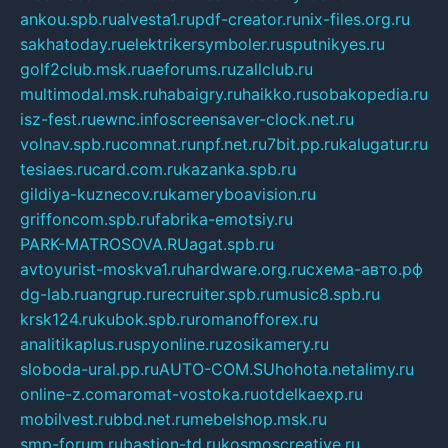
ankou.spb.ru
alvesta1.ru
pdf-creator.ru
nix-files.org.ru
sakhatoday.ru
elektrikersymboler.ru
sputnikyes.ru
golf2club.msk.ru
aeforums.ru
zallclub.ru
multimodal.msk.ru
habaigry.ru
haikko.ru
sobakopedia.ru
isz-fest.ru
ewnc.info
screensaver-clock.net.ru
volnav.spb.ru
comnat.ru
npf.net.ru
7bit.pp.ru
kalugatur.ru
tesiaes.ru
card.com.ru
kazanka.spb.ru
gildiya-kuznecov.ru
kameryboavision.ru
griffoncom.spb.ru
fabrika-emotsiy.ru
PARK-MATROSOVA.RU
agat.spb.ru
avtoyurist-moskva1.ru
hardware.org.ru
схема-авто.рф
dg-lab.ru
angrup.ru
recruiter.spb.ru
music8.spb.ru
krsk124.ru
kubok.spb.ru
romanofforex.ru
analitikaplus.ru
spyonline.ru
zosikamery.ru
sloboda-ural.pp.ru
AUTO-COM.SU
hohota.net
alimy.ru
online-z.com
aromat-vostoka.ru
otdelkaexp.ru
mobilvest.ru
bbd.net.ru
mebelshop.msk.ru
smp-forum.ru
bastion-td.ru
kosmoscreative.ru