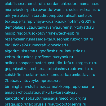
clubfisher.ru
remstirufa.ru
erdamchi.ru
doramamama.ru
muraviovka-park.ru
worldofwoman.ru
clean-dreams.ru
arkrym.ru
kristinita.ru
dircomputer.ru
healthenter.ru
textexperts.ru
pivnaya-kruzhka.ru
kinofilmy-2021.ru
demolalapaluza.ru
tanyavanya.ru
remstir-tolyatti.ru
msdip.ru
jdol.ru
sokolovr.ru
newtech-spb.ru
rezemkleim.ru
massage-tai.ru
seonub.ru
zvonitut.ru
biolisichka24.ru
mncraft-download.ru
algoritm-sistema.ru
godflesh.ru
ru-industria.ru
zebra-tlt.ru
okna-proficom.ru
erynok.ru
onlinekinospace.ru
startupstudio-fefu.ru
zarges-ru.ru
gegenjustizunrecht.ru
autobalashov.ru
utrovortu.ru
spiski-firm.ru
elara-m.ru
kinomusorka.ru
mkcslava.ru
2bets.ru
vintovoykompressor.ru
birminghamvsfulham.ru
sarmat-komp.ru
pioneeri.ru
amadis-chocolate.ru
shkurki-karakulya.ru
kanotiforet.spb.ru
tutmassage.ru
ecolog.org.ru
praga.spb.ru
falcorussia.ru
autodoctorservis.ru