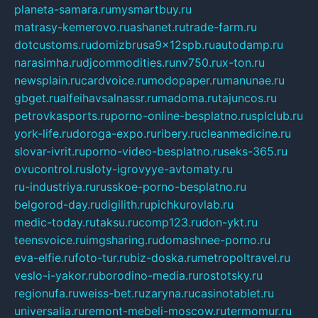
planeta-samara.ru
mysmartbuy.ru
matrasy-kemerovo.ru
ashanet.ru
trade-farm.ru
dotcustoms.ru
domizbrusa9x12spb.ru
autodamp.ru
narasimha.ru
djcommodities.ru
nv750.ru
x-ton.ru
newsplain.ru
cardvoice.ru
modopaper.ru
manunae.ru
gbget.ru
alfeihavsalnassr.ru
madoma.ru
tajuncos.ru
petrovkasports.ru
porno-online-besplatno.ru
splclub.ru
york-life.ru
doroga-expo.ru
ribery.ru
cleanmedicine.ru
slovar-ivrit.ru
porno-video-besplatno.ru
seks-365.ru
ovucontrol.ru
sloty-igrovyye-avtomaty.ru
ru-industriya.ru
russkoe-porno-besplatno.ru
belgorod-day.ru
digilith.ru
pichkurovlab.ru
medic-today.ru
taksu.ru
comp123.ru
don-ykt.ru
teensvoice.ru
imgsharing.ru
domashnee-porno.ru
eva-elfie.ru
foto-tur.ru
biz-doska.ru
metropoltravel.ru
veslo-i-yakor.ru
borodino-media.ru
rostotsky.ru
regionufa.ru
weiss-bet.ru
zaryna.ru
casinotablet.ru
universalia.ru
remont-mebeli-moscow.ru
termomur.ru