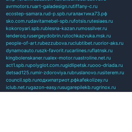
avrmotors.ru
art-galadesign.ru
tiffany-c.ru
ecostep-samara.ru
d-p.spb.ru
галактика73.рф
sko.com.ru
davitamebel-spb.ru
fotsis.ru
tesiaes.ru
kokoroyari.spb.ru
blesna-kazan.ru
mossilver.ru
lenderoq.ru
sergeydobrin.ru
tochkazvuka.msk.ru
people-of-art.ru
bezzubova.ru
clubtibet.ru
orior-aks.ru
dynamoauto.ru
szk-favorit.ru
carlines.ru
flatnsk.ru
kingbolenskaner.ru
alex-motor.ru
astroline.net.ru
act1.spb.ru
polyglot.com.ru
gidlipetsk.ru
ooo-driada.ru
detsad125.ru
mir-zdoroviya.ru
bruslanovo.ru
siterem.ru
council.spb.ru
лодкипатриот.рф
kafekolizey.ru
iclub.net.ru
gazon-easy.ru
sugarepilekb.ru
grinox.ru
pylesostineco.ru
msts-ozarenie.ru
kameryjooan.ru
artemovskij.ru
dopler.spb.ru
aid70.ru
metall-perm.ru
ndm.msk.ru
ratingzooshop.ru
apiaccess.ru
globalautotrade.info
bezverhovskoe.ru
drsschool.ru
ZOOSMART.SPB.RU
dalakony.ru
medikijob.ru
remontt.spb.ru
photostudia.spb.ru
myragon.ru