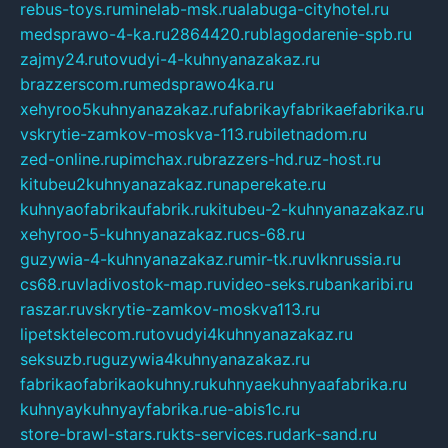
rebus-toys.ru
minelab-msk.ru
alabuga-cityhotel.ru
medsprawo-4-ka.ru
2864420.ru
blagodarenie-spb.ru
zajmy24.ru
tovudyi-4-kuhnyanazakaz.ru
brazzerscom.ru
medsprawo4ka.ru
xehyroo5kuhnyanazakaz.ru
fabrikayfabrikaefabrika.ru
vskrytie-zamkov-moskva-113.ru
biletnadom.ru
zed-online.ru
pimchax.ru
brazzers-hd.ru
z-host.ru
kitubeu2kuhnyanazakaz.ru
naperekate.ru
kuhnyaofabrikaufabrik.ru
kitubeu-2-kuhnyanazakaz.ru
xehyroo-5-kuhnyanazakaz.ru
cs-68.ru
guzywia-4-kuhnyanazakaz.ru
mir-tk.ru
vlknrussia.ru
cs68.ru
vladivostok-map.ru
video-seks.ru
bankaribi.ru
raszar.ru
vskrytie-zamkov-moskva113.ru
lipetsktelecom.ru
tovudyi4kuhnyanazakaz.ru
seksuzb.ru
guzywia4kuhnyanazakaz.ru
fabrikaofabrikaokuhny.ru
kuhnyaekuhnyaafabrika.ru
kuhnyaykuhnyayfabrika.ru
e-abis1c.ru
store-brawl-stars.ru
kts-services.ru
dark-sand.ru