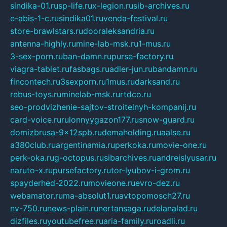
sindika-01.ru
sp-life.ru
x-legion.ru
sib-archives.ru
e-abis-1-c.ru
sindika01.ru
venda-festival.ru
store-brawlstars.ru
dooraleksandria.ru
antenna-highly.ru
mine-lab-msk.ru
1-mus.ru
3-sex-porn.ru
ban-damn.ru
purse-factory.ru
viagra-tablet.ru
fasbags.ru
adler-jun.ru
bandamn.ru
fincontech.ru
3sexporn.ru
1mus.ru
darksand.ru
rebus-toys.ru
minelab-msk.ru
rtdco.ru
seo-prodvizhenie-sajtov-stroitelnyh-kompanij.ru
card-voice.ru
rulonnyygazon177.ru
snow-guard.ru
domizbrusa-9x12spb.ru
demaholding.ru
aalse.ru
a380club.ru
argentinamia.ru
perkoka.ru
movie-one.ru
perk-oka.ru
g-octopus.ru
sibarchives.ru
andreislyusar.ru
naruto-x.ru
pursefactory.ru
tor-lyubov-i-grom.ru
spayderhed-2022.ru
movieone.ru
evro-dez.ru
webamator.ru
ma-absolut1.ru
avtopomosch27.ru
nv-750.ru
news-plain.ru
nertansaga.ru
delanalad.ru
dizfiles.ru
youtubefree.ru
aria-family.ru
roadli.ru