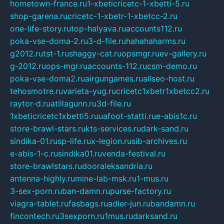
hometown-france.ru
1-xbeticricetc-1-xbetti-5.ru
shop-garena.ru
cricetc-1-xbetr-1-xbetcc-2.ru
one-life-story.ru
top-halyava.ru
accounts112.ru
poka-vse-doma-2.ru
3-d-file.ru
hahahaharms.ru
g2012.ru
tst-1.ru
shaggy-cat.ru
opsmgr.ru
ev-gallery.ru
g-2012.ru
ops-mgr.ru
accounts-112.ru
csm-demo.ru
poka-vse-doma2.ru
airgungames.ru
allseo-host.ru
tehosmotre.ru
varieta-yug.ru
cricetc1xbetr1xbetcc2.ru
raytor-d.ru
atillagunn.ru
3d-file.ru
1xbeticricetc1xbetti5.ru
uafoot-statti.ru
e-abis1c.ru
store-brawl-stars.ru
kts-services.ru
dark-sand.ru
sindika-01.ru
sp-life.ru
x-legion.ru
sib-archives.ru
e-abis-1-c.ru
sindika01.ru
venda-festival.ru
store-brawlstars.ru
dooraleksandria.ru
antenna-highly.ru
mine-lab-msk.ru
1-mus.ru
3-sex-porn.ru
ban-damn.ru
purse-factory.ru
viagra-tablet.ru
fasbags.ru
adler-jun.ru
bandamn.ru
fincontech.ru
3sexporn.ru
1mus.ru
darksand.ru