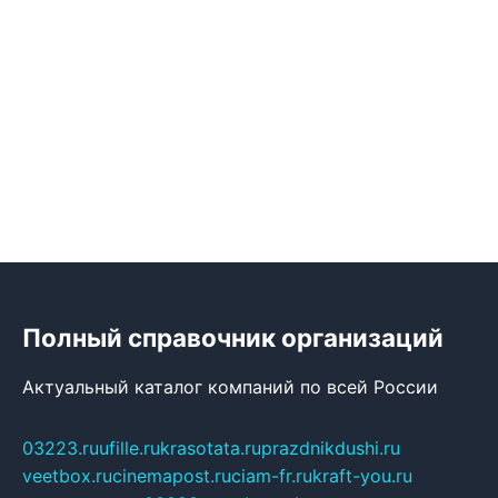
Полный справочник организаций
Актуальный каталог компаний по всей России
03223.ru
ufille.ru
krasotata.ru
prazdnikdushi.ru
veetbox.ru
cinemapost.ru
ciam-fr.ru
kraft-you.ru