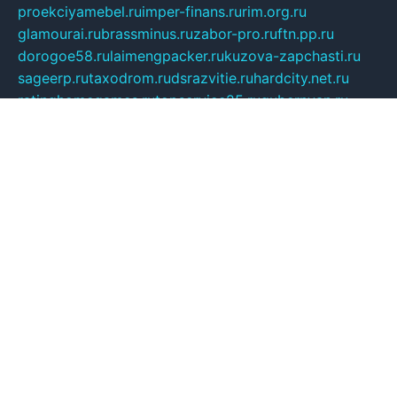
proekciyamebel.ru
imper-finans.ru
rim.org.ru
glamourai.ru
brassminus.ru
zabor-pro.ru
ftn.pp.ru
dorogoe58.ru
laimengpacker.ru
kuzova-zapchasti.ru
sageerp.ru
taxodrom.ru
dsrazvitie.ru
hardcity.net.ru
ratinghomegames.ru
topservice25.ru
gubernyan.ru
gtglasslined.ru
ii4.ru
tssport.spb.ru
andorra24.com
blackwallstreet.ru
oboimos.ru
optim-doors.com.ru
ikuch.ru
nycr.org.ru
npa21.ru
vremya-ch.spb.ru
desert000.ru
ivtorgi.ru
ifiori.ru
catalog-statei.ru
dcv.org.ru
spetsmaster174.ru
ipkameryhiseeu.ru
dum26.ru
ruspol.spb.ru
fr-opendp.ru
kam-solnyshko.ru
cheyenne-arapaho.ru
sevzapmetal.spb.ru
ted-lapidus.spb.ru
parasite-eliminator.ru
sigma-complete.ru
modernworld.ru
dama-moda.ru
eholot-group.ru
sk-nvkz.ru
DRONGOLD.RU
democratia2.ru
i-farmer.ru
mass-sport.org
jablonex.spb.ru
bookmess.ru
linkword.ru
refineua.com.ru
cs-spec.net.ru
altay-mebel.ru