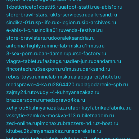
1xbeticricetc1xbetti5.ru
uafoot-statti.ru
e-abis1c.ru
store-brawl-stars.ru
kts-services.ru
dark-sand.ru
sindika-01.ru
sp-life.ru
x-legion.ru
sib-archives.ru
e-abis-1-c.ru
sindika01.ru
venda-festival.ru
store-brawlstars.ru
dooraleksandria.ru
antenna-highly.ru
mine-lab-msk.ru
1-mus.ru
3-sex-porn.ru
ban-damn.ru
purse-factory.ru
viagra-tablet.ru
fasbags.ru
adler-jun.ru
bandamn.ru
fincontech.ru
3sexporn.ru
1mus.ru
darksand.ru
rebus-toys.ru
minelab-msk.ru
alabuga-cityhotel.ru
medsprawo-4-ka.ru
2864420.ru
blagodarenie-spb.ru
zajmy24.ru
tovudyi-4-kuhnyanazakaz.ru
brazzerscom.ru
medsprawo4ka.ru
xehyroo5kuhnyanazakaz.ru
fabrikayfabrikaefabrika.ru
vskrytie-zamkov-moskva-113.ru
biletnadom.ru
zed-online.ru
pimchax.ru
brazzers-hd.ru
z-host.ru
kitubeu2kuhnyanazakaz.ru
naperekate.ru
kuhnyaofabrikaufabrik.ru
kitubeu-2-kuhnyanazakaz.ru