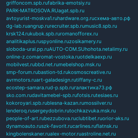
griffoncom.spb.ru
fabrika-emotsiy.ru
PARK-MATROSOVA.RU
agat.spb.ru
avtoyurist-moskva1.ru
hardware.org.ru
схема-авто.рф
dg-lab.ru
angrup.ru
recruiter.spb.ru
music8.spb.ru
krsk124.ru
kubok.spb.ru
romanofforex.ru
analitikaplus.ru
spyonline.ru
zosikamery.ru
sloboda-ural.pp.ru
AUTO-COM.SU
hohota.net
alimy.ru
online-z.com
aromat-vostoka.ru
otdelkaexp.ru
mobilvest.ru
bbd.net.ru
mebelshop.msk.ru
smp-forum.ru
bastion-td.ru
kosmoscreative.ru
avrmotors.ru
art-galadesign.ru
tiffany-c.ru
ecostep-samara.ru
d-p.spb.ru
галактика73.рф
sko.com.ru
davitamebel-spb.ru
fotsis.ru
tesiaes.ru
kokoroyari.spb.ru
blesna-kazan.ru
mossilver.ru
lenderoq.ru
sergeydobrin.ru
tochkazvuka.msk.ru
people-of-art.ru
bezzubova.ru
clubtibet.ru
orior-aks.ru
dynamoauto.ru
szk-favorit.ru
carlines.ru
flatnsk.ru
kingbolenskaner.ru
alex-motor.ru
astroline.net.ru