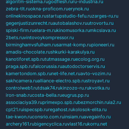
algoritm-sistema.ru
godflesh.ru
ru-industria.ru
zebra-tlt.ru
okna-proficom.ru
erynok.ru
onlinekinospace.ru
startupstudio-fefu.ru
zarges-ru.ru
gegenjustizunrecht.ru
autobalashov.ru
utrovortu.ru
spiski-firm.ru
elara-m.ru
kinomusorka.ru
mkcslava.ru
2bets.ru
vintovoykompressor.ru
birminghamvsfulham.ru
sarmat-komp.ru
pioneeri.ru
amadis-chocolate.ru
shkurki-karakulya.ru
kanotiforet.spb.ru
tutmassage.ru
ecolog.org.ru
praga.spb.ru
falcorussia.ru
autodoctorservis.ru
kamertondom.spb.ru
net-life.net.ru
avto-vozim.ru
sakhcamera.ru
alliance-electro.spb.ru
stroyavt.ru
controlweb1.ru
tdsak74.ru
kinzozo-ru.ru
kvotka.ru
iron-snab.ru
costa-bella.ru
eugrus.pp.ru
associaciya39.ru
primexpo.spb.ru
bezmorchin.ru
ia2.ru
cpt21.ru
ispecspb.ru
regahost.ru
kolosok-elita.ru
tae-kwon.ru
consrio.com.ru
insiam.ru
avegainfo.ru
archery161.ru
bigencyclica.ru
vlast16.ru
korru.net