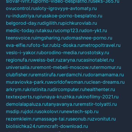
slovar-ivrit.ru
porno-video-besplatno.ru
seks-365.ru
ovucontrol.ru
sloty-igrovyye-avtomaty.ru
ru-industriya.ru
russkoe-porno-besplatno.ru
belgorod-day.ru
digilith.ru
pichkurovlab.ru
medic-today.ru
taksu.ru
comp123.ru
don-ykt.ru
teensvoice.ru
imgsharing.ru
domashnee-porno.ru
eva-elfie.ru
foto-tur.ru
biz-doska.ru
metropoltravel.ru
veslo-i-yakor.ru
borodino-media.ru
rostotsky.ru
regionufa.ru
weiss-bet.ru
zaryna.ru
casinotablet.ru
universalia.ru
remont-mebeli-moscow.ru
termomur.ru
clubfisher.ru
remstirufa.ru
erdamchi.ru
doramamama.ru
muraviovka-park.ru
worldofwoman.ru
clean-dreams.ru
arkrym.ru
kristinita.ru
dircomputer.ru
healthenter.ru
textexperts.ru
pivnaya-kruzhka.ru
kinofilmy-2021.ru
demolalapaluza.ru
tanyavanya.ru
remstir-tolyatti.ru
msdip.ru
jdol.ru
sokolovr.ru
newtech-spb.ru
rezemkleim.ru
massage-tai.ru
seonub.ru
zvonitut.ru
biolisichka24.ru
mncraft-download.ru