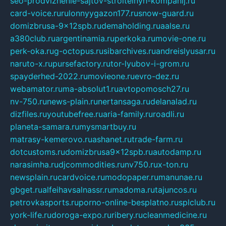
seo-prodvizhenie-sajtov-stroitelnyh-kompanij.ru
card-voice.ru
rulonnyygazon177.ru
snow-guard.ru
domizbrusa-9x12spb.ru
demaholding.ru
aalse.ru
a380club.ru
argentinamia.ru
perkoka.ru
movie-one.ru
perk-oka.ru
g-octopus.ru
sibarchives.ru
andreislyusar.ru
naruto-x.ru
pursefactory.ru
tor-lyubov-i-grom.ru
spayderhed-2022.ru
movieone.ru
evro-dez.ru
webamator.ru
ma-absolut1.ru
avtopomosch27.ru
nv-750.ru
news-plain.ru
nertansaga.ru
delanalad.ru
dizfiles.ru
youtubefree.ru
aria-family.ru
roadli.ru
planeta-samara.ru
mysmartbuy.ru
matrasy-kemerovo.ru
ashanet.ru
trade-farm.ru
dotcustoms.ru
domizbrusa9x12spb.ru
autodamp.ru
narasimha.ru
djcommodities.ru
nv750.ru
x-ton.ru
newsplain.ru
cardvoice.ru
modopaper.ru
manunae.ru
gbget.ru
alfeihavsalnassr.ru
madoma.ru
tajuncos.ru
petrovkasports.ru
porno-online-besplatno.ru
splclub.ru
york-life.ru
doroga-expo.ru
ribery.ru
cleanmedicine.ru