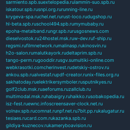
sarmiento.spb.su
extelopedia.ru
lammin-suo.spb.ru
iskatour.spb.ru
snpi.org.ru
running-line.ru
krygeva-spa.ru
chel.net.ru
rust-loco.ru
dugshop.ru
hl-beta.spb.ru
school494.spb.ru
mymubaby.ru
epoha-metalband.ru
ngr.spb.ru
rusgosnews.com
dieselvostok.ru
24hostel.msk.ru
w-dev.ru
f-ship.ru
regsmi.ru
filmnetwork.ru
malinasp.ru
kinosvin.ru
h2o-salon.ru
malutkayork.ru
deltaprim.spb.ru
tango-perm.ru
gooddir.ru
sgv.su
multiki-online.com
webkrasotki.com
cherinvest.ru
detskiy-ostrov.ru
ankou.spb.ru
alvesta1.ru
pdf-creator.ru
nix-files.org.ru
sakhatoday.ru
elektrikersymboler.ru
sputnikyes.ru
golf2club.msk.ru
aeforums.ru
zallclub.ru
multimodal.msk.ru
habaigry.ru
haikko.ru
sobakopedia.ru
isz-fest.ru
ewnc.info
screensaver-clock.net.ru
volnav.spb.ru
comnat.ru
npf.net.ru
7bit.pp.ru
kalugatur.ru
tesiaes.ru
card.com.ru
kazanka.spb.ru
gildiya-kuznecov.ru
kameryboavision.ru