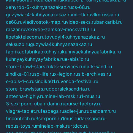
xehyroo-5-kuhnyanazakaz.ru
cs-68.ru
guzywia-4-kuhnyanazakaz.ru
mir-tk.ru
vlknrussia.ru
cs68.ru
vladivostok-map.ru
video-seks.ru
bankaribi.ru
raszar.ru
vskrytie-zamkov-moskva113.ru
lipetsktelecom.ru
tovudyi4kuhnyanazakaz.ru
seksuzb.ru
guzywia4kuhnyanazakaz.ru
fabrikaofabrikaokuhny.ru
kuhnyaekuhnyaafabrika.ru
kuhnyaykuhnyayfabrika.ru
e-abis1c.ru
store-brawl-stars.ru
kts-services.ru
dark-sand.ru
sindika-01.ru
sp-life.ru
x-legion.ru
sib-archives.ru
e-abis-1-c.ru
sindika01.ru
venda-festival.ru
store-brawlstars.ru
dooraleksandria.ru
antenna-highly.ru
mine-lab-msk.ru
1-mus.ru
3-sex-porn.ru
ban-damn.ru
purse-factory.ru
viagra-tablet.ru
fasbags.ru
adler-jun.ru
bandamn.ru
fincontech.ru
3sexporn.ru
1mus.ru
darksand.ru
rebus-toys.ru
minelab-msk.ru
rtdco.ru