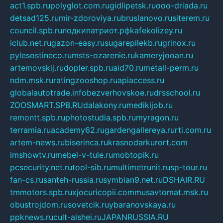
act1.spb.ru
polyglot.com.ru
gidlipetsk.ru
ooo-driada.ru
detsad125.ru
mir-zdoroviya.ru
bruslanovo.ru
siterem.ru
council.spb.ru
лодкипатриот.рф
kafekolizey.ru
iclub.net.ru
gazon-easy.ru
sugarepilekb.ru
grinox.ru
pylesostineco.ru
msts-ozarenie.ru
kameryjooan.ru
artemovskij.ru
dopler.spb.ru
aid70.ru
metall-perm.ru
ndm.msk.ru
ratingzooshop.ru
apiaccess.ru
globalautotrade.info
bezverhovskoe.ru
drsschool.ru
ZOOSMART.SPB.RU
dalakony.ru
medikijob.ru
remontt.spb.ru
photostudia.spb.ru
myragon.ru
terramia.ru
academy62.ru
gardengallereya.ru
rti.com.ru
artem-news.ru
biserinca.ru
krasnodarkurort.com
imshowtv.ru
mebel-v-tule.ru
mobtopik.ru
pcsecurity.net.ru
tool-sib.ru
multimetrunit.ru
sp-tour.ru
fan-cs.ru
santeh-russia.ru
symbian9.net.ru
DSHAIR.RU
tmmotors.spb.ru
xjocuricopii.com
musavtomat.msk.ru
obustrojdom.ru
sovetcik.ru
ybaranovskaya.ru
ppknews.ru
cult-alshei.ru
JAPANRUSSIA.RU