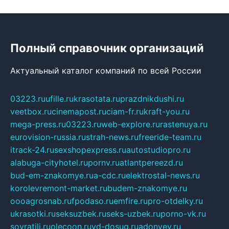
Полный справочник организаций
Актуальный каталог компаний по всей России
03223.ru
ufille.ru
krasotata.ru
prazdnikdushi.ru
veetbox.ru
cinemapost.ru
ciam-fr.ru
kraft-you.ru
mega-press.ru
03223.ru
web-explore.ru
rastenuya.ru
eurovision-russia.ru
strah-news.ru
freeride-team.ru
itrack-24.ru
sexshopexpress.ru
autostudiopro.ru
alabuga-cityhotel.ru
pornv.ru
atlantpereezd.ru
bud-em-znakomye.ru
a-cdc.ru
elektrostal-news.ru
korolevremont-market.ru
budem-znakomye.ru
oooagrosnab.ru
fpodaso.ru
emfire.ru
pro-otdelky.ru
ukrasotki.ru
seksuzbek.ru
seks-uzbek.ru
porno-vk.ru
sovratili.ru
olecoon.ru
vd-dosug.ru
adonyev.ru