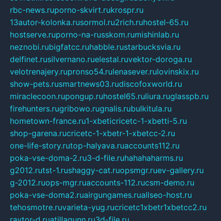
rbc-news.ru
porno-skvirt.ru
krospr.ru
13autor-kolonka.ru
sormol.ru
2rich.ru
hostel-65.ru
hostserve.ru
porno-na-russkom.ru
mishinlab.ru
neznobi.ru
bigfatcc.ru
habble.ru
starbucksvia.ru
delfinet.ru
silvernano.ru
elestal.ru
vektor-doroga.ru
velotrenajery.ru
pronso54.ru
lenasever.ru
lovinskix.ru
show-pets.ru
smartnews03.ru
discofoxworld.ru
miraclecoon.ru
pongup.ru
hostel65.ru
liura.ru
glasspb.ru
firehunters.ru
gribowo.ru
gnalis.ru
bulkitula.ru
hometown-france.ru
1-xbeticricetc-1-xbetti-5.ru
shop-garena.ru
cricetc-1-xbetr-1-xbetcc-2.ru
one-life-story.ru
top-halyava.ru
accounts112.ru
poka-vse-doma-2.ru
3-d-file.ru
hahahaharms.ru
g2012.ru
tst-1.ru
shaggy-cat.ru
opsmgr.ru
ev-gallery.ru
g-2012.ru
ops-mgr.ru
accounts-112.ru
csm-demo.ru
poka-vse-doma2.ru
airgungames.ru
allseo-host.ru
tehosmotre.ru
varieta-yug.ru
cricetc1xbetr1xbetcc2.ru
raytor-d.ru
atillagunn.ru
3d-file.ru