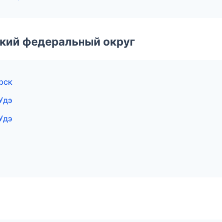
ский федеральный округ
рск
Удэ
Удэ