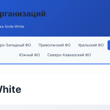
рганизаций
ка Smile White
ро-Западный ФО
Приволжский ФО
Уральский ФО
Южный ФО
Северо-Кавказский ФО
White