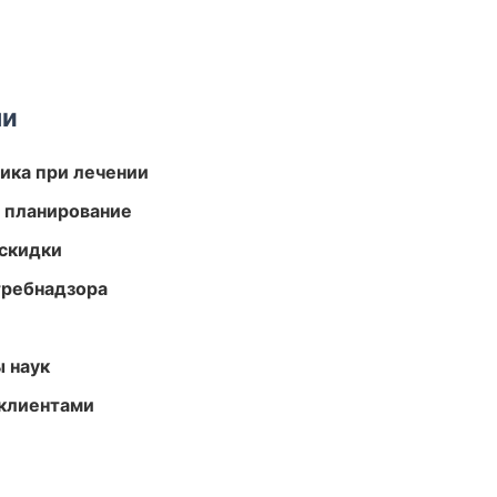
ми
тика при лечении
 планирование
скидки
требнадзора
ы наук
 клиентами