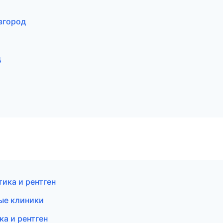
вгород
д
тика и рентген
ые клиники
ка и рентген