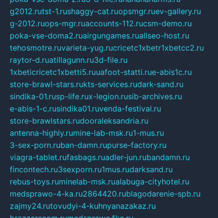
g2012.ru
tst-1.ru
shaggy-cat.ru
opsmgr.ru
ev-gallery.ru
g-2012.ru
ops-mgr.ru
accounts-112.ru
csm-demo.ru
poka-vse-doma2.ru
airgungames.ru
allseo-host.ru
tehosmotre.ru
varieta-yug.ru
cricetc1xbetr1xbetcc2.ru
raytor-d.ru
atillagunn.ru
3d-file.ru
1xbeticricetc1xbetti5.ru
uafoot-statti.ru
e-abis1c.ru
store-brawl-stars.ru
kts-services.ru
dark-sand.ru
sindika-01.ru
sp-life.ru
x-legion.ru
sib-archives.ru
e-abis-1-c.ru
sindika01.ru
venda-festival.ru
store-brawlstars.ru
dooraleksandria.ru
antenna-highly.ru
mine-lab-msk.ru
1-mus.ru
3-sex-porn.ru
ban-damn.ru
purse-factory.ru
viagra-tablet.ru
fasbags.ru
adler-jun.ru
bandamn.ru
fincontech.ru
3sexporn.ru
1mus.ru
darksand.ru
rebus-toys.ru
minelab-msk.ru
alabuga-cityhotel.ru
medsprawo-4-ka.ru
2864420.ru
blagodarenie-spb.ru
zajmy24.ru
tovudyi-4-kuhnyanazakaz.ru
brazzerscom.ru
medsprawo4ka.ru