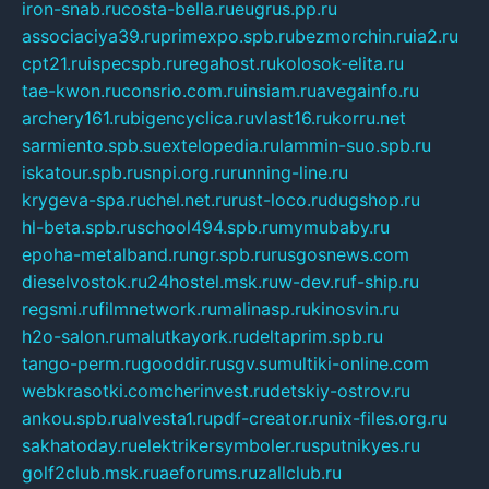
iron-snab.ru
costa-bella.ru
eugrus.pp.ru
associaciya39.ru
primexpo.spb.ru
bezmorchin.ru
ia2.ru
cpt21.ru
ispecspb.ru
regahost.ru
kolosok-elita.ru
tae-kwon.ru
consrio.com.ru
insiam.ru
avegainfo.ru
archery161.ru
bigencyclica.ru
vlast16.ru
korru.net
sarmiento.spb.su
extelopedia.ru
lammin-suo.spb.ru
iskatour.spb.ru
snpi.org.ru
running-line.ru
krygeva-spa.ru
chel.net.ru
rust-loco.ru
dugshop.ru
hl-beta.spb.ru
school494.spb.ru
mymubaby.ru
epoha-metalband.ru
ngr.spb.ru
rusgosnews.com
dieselvostok.ru
24hostel.msk.ru
w-dev.ru
f-ship.ru
regsmi.ru
filmnetwork.ru
malinasp.ru
kinosvin.ru
h2o-salon.ru
malutkayork.ru
deltaprim.spb.ru
tango-perm.ru
gooddir.ru
sgv.su
multiki-online.com
webkrasotki.com
cherinvest.ru
detskiy-ostrov.ru
ankou.spb.ru
alvesta1.ru
pdf-creator.ru
nix-files.org.ru
sakhatoday.ru
elektrikersymboler.ru
sputnikyes.ru
golf2club.msk.ru
aeforums.ru
zallclub.ru