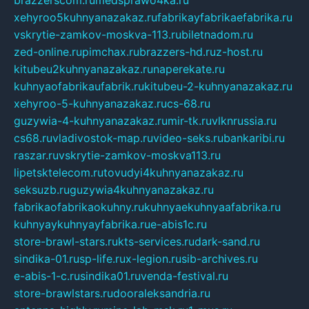
xehyroo5kuhnyanazakaz.ru
fabrikayfabrikaefabrika.ru
vskrytie-zamkov-moskva-113.ru
biletnadom.ru
zed-online.ru
pimchax.ru
brazzers-hd.ru
z-host.ru
kitubeu2kuhnyanazakaz.ru
naperekate.ru
kuhnyaofabrikaufabrik.ru
kitubeu-2-kuhnyanazakaz.ru
xehyroo-5-kuhnyanazakaz.ru
cs-68.ru
guzywia-4-kuhnyanazakaz.ru
mir-tk.ru
vlknrussia.ru
cs68.ru
vladivostok-map.ru
video-seks.ru
bankaribi.ru
raszar.ru
vskrytie-zamkov-moskva113.ru
lipetsktelecom.ru
tovudyi4kuhnyanazakaz.ru
seksuzb.ru
guzywia4kuhnyanazakaz.ru
fabrikaofabrikaokuhny.ru
kuhnyaekuhnyaafabrika.ru
kuhnyaykuhnyayfabrika.ru
e-abis1c.ru
store-brawl-stars.ru
kts-services.ru
dark-sand.ru
sindika-01.ru
sp-life.ru
x-legion.ru
sib-archives.ru
e-abis-1-c.ru
sindika01.ru
venda-festival.ru
store-brawlstars.ru
dooraleksandria.ru