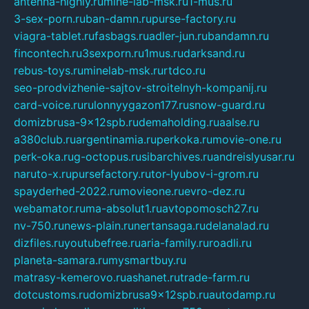
antenna-highly.ru
mine-lab-msk.ru
1-mus.ru
3-sex-porn.ru
ban-damn.ru
purse-factory.ru
viagra-tablet.ru
fasbags.ru
adler-jun.ru
bandamn.ru
fincontech.ru
3sexporn.ru
1mus.ru
darksand.ru
rebus-toys.ru
minelab-msk.ru
rtdco.ru
seo-prodvizhenie-sajtov-stroitelnyh-kompanij.ru
card-voice.ru
rulonnyygazon177.ru
snow-guard.ru
domizbrusa-9x12spb.ru
demaholding.ru
aalse.ru
a380club.ru
argentinamia.ru
perkoka.ru
movie-one.ru
perk-oka.ru
g-octopus.ru
sibarchives.ru
andreislyusar.ru
naruto-x.ru
pursefactory.ru
tor-lyubov-i-grom.ru
spayderhed-2022.ru
movieone.ru
evro-dez.ru
webamator.ru
ma-absolut1.ru
avtopomosch27.ru
nv-750.ru
news-plain.ru
nertansaga.ru
delanalad.ru
dizfiles.ru
youtubefree.ru
aria-family.ru
roadli.ru
planeta-samara.ru
mysmartbuy.ru
matrasy-kemerovo.ru
ashanet.ru
trade-farm.ru
dotcustoms.ru
domizbrusa9x12spb.ru
autodamp.ru