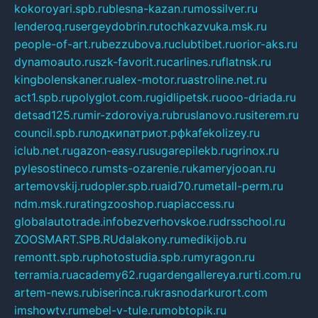
kokoroyari.spb.ru
blesna-kazan.ru
mossilver.ru
lenderoq.ru
sergeydobrin.ru
tochkazvuka.msk.ru
people-of-art.ru
bezzubova.ru
clubtibet.ru
orior-aks.ru
dynamoauto.ru
szk-favorit.ru
carlines.ru
flatnsk.ru
kingbolenskaner.ru
alex-motor.ru
astroline.net.ru
act1.spb.ru
polyglot.com.ru
gidlipetsk.ru
ooo-driada.ru
detsad125.ru
mir-zdoroviya.ru
bruslanovo.ru
siterem.ru
council.spb.ru
лодкипатриот.рф
kafekolizey.ru
iclub.net.ru
gazon-easy.ru
sugarepilekb.ru
grinox.ru
pylesostineco.ru
msts-ozarenie.ru
kameryjooan.ru
artemovskij.ru
dopler.spb.ru
aid70.ru
metall-perm.ru
ndm.msk.ru
ratingzooshop.ru
apiaccess.ru
globalautotrade.info
bezverhovskoe.ru
drsschool.ru
ZOOSMART.SPB.RU
dalakony.ru
medikijob.ru
remontt.spb.ru
photostudia.spb.ru
myragon.ru
terramia.ru
academy62.ru
gardengallereya.ru
rti.com.ru
artem-news.ru
biserinca.ru
krasnodarkurort.com
imshowtv.ru
mebel-v-tule.ru
mobtopik.ru