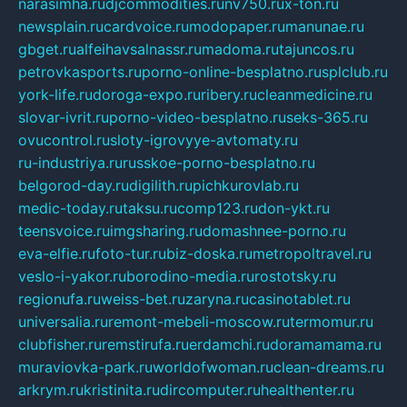
narasimha.ru
djcommodities.ru
nv750.ru
x-ton.ru
newsplain.ru
cardvoice.ru
modopaper.ru
manunae.ru
gbget.ru
alfeihavsalnassr.ru
madoma.ru
tajuncos.ru
petrovkasports.ru
porno-online-besplatno.ru
splclub.ru
york-life.ru
doroga-expo.ru
ribery.ru
cleanmedicine.ru
slovar-ivrit.ru
porno-video-besplatno.ru
seks-365.ru
ovucontrol.ru
sloty-igrovyye-avtomaty.ru
ru-industriya.ru
russkoe-porno-besplatno.ru
belgorod-day.ru
digilith.ru
pichkurovlab.ru
medic-today.ru
taksu.ru
comp123.ru
don-ykt.ru
teensvoice.ru
imgsharing.ru
domashnee-porno.ru
eva-elfie.ru
foto-tur.ru
biz-doska.ru
metropoltravel.ru
veslo-i-yakor.ru
borodino-media.ru
rostotsky.ru
regionufa.ru
weiss-bet.ru
zaryna.ru
casinotablet.ru
universalia.ru
remont-mebeli-moscow.ru
termomur.ru
clubfisher.ru
remstirufa.ru
erdamchi.ru
doramamama.ru
muraviovka-park.ru
worldofwoman.ru
clean-dreams.ru
arkrym.ru
kristinita.ru
dircomputer.ru
healthenter.ru