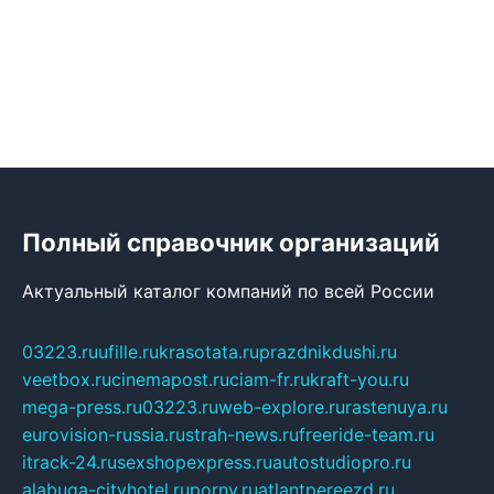
Полный справочник организаций
Актуальный каталог компаний по всей России
03223.ru
ufille.ru
krasotata.ru
prazdnikdushi.ru
veetbox.ru
cinemapost.ru
ciam-fr.ru
kraft-you.ru
mega-press.ru
03223.ru
web-explore.ru
rastenuya.ru
eurovision-russia.ru
strah-news.ru
freeride-team.ru
itrack-24.ru
sexshopexpress.ru
autostudiopro.ru
alabuga-cityhotel.ru
pornv.ru
atlantpereezd.ru