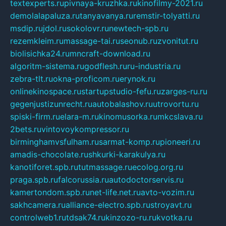
textexperts.ru
pivnaya-kruzhka.ru
kinofilmy-2021.ru
demolalapaluza.ru
tanyavanya.ru
remstir-tolyatti.ru
msdip.ru
jdol.ru
sokolovr.ru
newtech-spb.ru
rezemkleim.ru
massage-tai.ru
seonub.ru
zvonitut.ru
biolisichka24.ru
mncraft-download.ru
algoritm-sistema.ru
godflesh.ru
ru-industria.ru
zebra-tlt.ru
okna-proficom.ru
erynok.ru
onlinekinospace.ru
startupstudio-fefu.ru
zarges-ru.ru
gegenjustizunrecht.ru
autobalashov.ru
utrovortu.ru
spiski-firm.ru
elara-m.ru
kinomusorka.ru
mkcslava.ru
2bets.ru
vintovoykompressor.ru
birminghamvsfulham.ru
sarmat-komp.ru
pioneeri.ru
amadis-chocolate.ru
shkurki-karakulya.ru
kanotiforet.spb.ru
tutmassage.ru
ecolog.org.ru
praga.spb.ru
falcorussia.ru
autodoctorservis.ru
kamertondom.spb.ru
net-life.net.ru
avto-vozim.ru
sakhcamera.ru
alliance-electro.spb.ru
stroyavt.ru
controlweb1.ru
tdsak74.ru
kinzozo-ru.ru
kvotka.ru