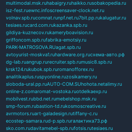
multimodal.msk.ru
habaigry.ru
haikko.ru
sobakopedia.ru
isz-fest.ru
ewnc.info
screensaver-clock.net.ru
volnav.spb.ru
comnat.ru
npf.net.ru
7bit.pp.ru
kalugatur.ru
tesiaes.ru
card.com.ru
kazanka.spb.ru
gildiya-kuznecov.ru
kameryboavision.ru
griffoncom.spb.ru
fabrika-emotsiy.ru
PARK-MATROSOVA.RU
agat.spb.ru
avtoyurist-moskva1.ru
hardware.org.ru
схема-авто.рф
dg-lab.ru
angrup.ru
recruiter.spb.ru
music8.spb.ru
krsk124.ru
kubok.spb.ru
romanofforex.ru
analitikaplus.ru
spyonline.ru
zosikamery.ru
sloboda-ural.pp.ru
AUTO-COM.SU
hohota.net
alimy.ru
online-z.com
aromat-vostoka.ru
otdelkaexp.ru
mobilvest.ru
bbd.net.ru
mebelshop.msk.ru
smp-forum.ru
bastion-td.ru
kosmoscreative.ru
avrmotors.ru
art-galadesign.ru
tiffany-c.ru
ecostep-samara.ru
d-p.spb.ru
галактика73.рф
sko.com.ru
davitamebel-spb.ru
fotsis.ru
tesiaes.ru