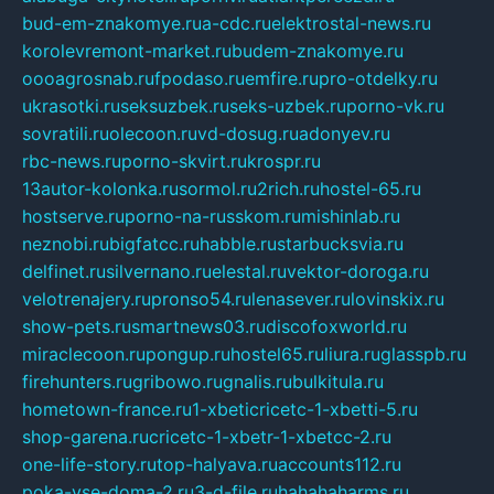
bud-em-znakomye.ru
a-cdc.ru
elektrostal-news.ru
korolevremont-market.ru
budem-znakomye.ru
oooagrosnab.ru
fpodaso.ru
emfire.ru
pro-otdelky.ru
ukrasotki.ru
seksuzbek.ru
seks-uzbek.ru
porno-vk.ru
sovratili.ru
olecoon.ru
vd-dosug.ru
adonyev.ru
rbc-news.ru
porno-skvirt.ru
krospr.ru
13autor-kolonka.ru
sormol.ru
2rich.ru
hostel-65.ru
hostserve.ru
porno-na-russkom.ru
mishinlab.ru
neznobi.ru
bigfatcc.ru
habble.ru
starbucksvia.ru
delfinet.ru
silvernano.ru
elestal.ru
vektor-doroga.ru
velotrenajery.ru
pronso54.ru
lenasever.ru
lovinskix.ru
show-pets.ru
smartnews03.ru
discofoxworld.ru
miraclecoon.ru
pongup.ru
hostel65.ru
liura.ru
glasspb.ru
firehunters.ru
gribowo.ru
gnalis.ru
bulkitula.ru
hometown-france.ru
1-xbeticricetc-1-xbetti-5.ru
shop-garena.ru
cricetc-1-xbetr-1-xbetcc-2.ru
one-life-story.ru
top-halyava.ru
accounts112.ru
poka-vse-doma-2.ru
3-d-file.ru
hahahaharms.ru