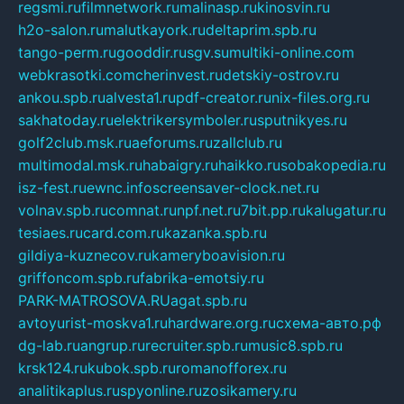
regsmi.ru
filmnetwork.ru
malinasp.ru
kinosvin.ru
h2o-salon.ru
malutkayork.ru
deltaprim.spb.ru
tango-perm.ru
gooddir.ru
sgv.su
multiki-online.com
webkrasotki.com
cherinvest.ru
detskiy-ostrov.ru
ankou.spb.ru
alvesta1.ru
pdf-creator.ru
nix-files.org.ru
sakhatoday.ru
elektrikersymboler.ru
sputnikyes.ru
golf2club.msk.ru
aeforums.ru
zallclub.ru
multimodal.msk.ru
habaigry.ru
haikko.ru
sobakopedia.ru
isz-fest.ru
ewnc.info
screensaver-clock.net.ru
volnav.spb.ru
comnat.ru
npf.net.ru
7bit.pp.ru
kalugatur.ru
tesiaes.ru
card.com.ru
kazanka.spb.ru
gildiya-kuznecov.ru
kameryboavision.ru
griffoncom.spb.ru
fabrika-emotsiy.ru
PARK-MATROSOVA.RU
agat.spb.ru
avtoyurist-moskva1.ru
hardware.org.ru
схема-авто.рф
dg-lab.ru
angrup.ru
recruiter.spb.ru
music8.spb.ru
krsk124.ru
kubok.spb.ru
romanofforex.ru
analitikaplus.ru
spyonline.ru
zosikamery.ru