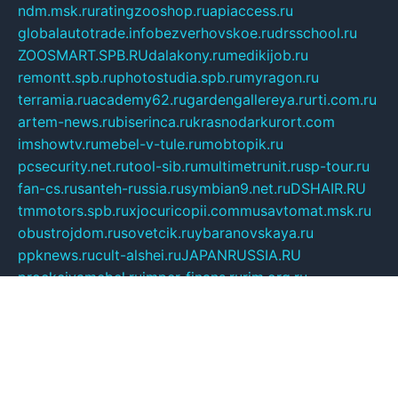
ndm.msk.ru
ratingzooshop.ru
apiaccess.ru
globalautotrade.info
bezverhovskoe.ru
drsschool.ru
ZOOSMART.SPB.RU
dalakony.ru
medikijob.ru
remontt.spb.ru
photostudia.spb.ru
myragon.ru
terramia.ru
academy62.ru
gardengallereya.ru
rti.com.ru
artem-news.ru
biserinca.ru
krasnodarkurort.com
imshowtv.ru
mebel-v-tule.ru
mobtopik.ru
pcsecurity.net.ru
tool-sib.ru
multimetrunit.ru
sp-tour.ru
fan-cs.ru
santeh-russia.ru
symbian9.net.ru
DSHAIR.RU
tmmotors.spb.ru
xjocuricopii.com
musavtomat.msk.ru
obustrojdom.ru
sovetcik.ru
ybaranovskaya.ru
ppknews.ru
cult-alshei.ru
JAPANRUSSIA.RU
proekciyamebel.ru
imper-finans.ru
rim.org.ru
glamourai.ru
brassminus.ru
zabor-pro.ru
ftn.pp.ru
dorogoe58.ru
laimengpacker.ru
kuzova-zapchasti.ru
sageerp.ru
taxodrom.ru
dsrazvitie.ru
hardcity.net.ru
ratinghomegames.ru
topservice25.ru
gubernyan.ru
gtglasslined.ru
ii4.ru
tssport.spb.ru
andorra24.com