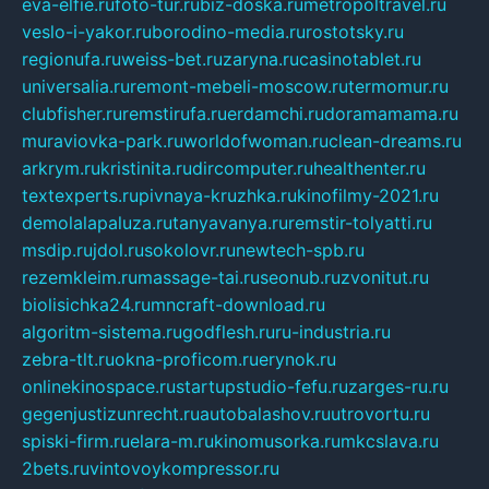
eva-elfie.ru
foto-tur.ru
biz-doska.ru
metropoltravel.ru
veslo-i-yakor.ru
borodino-media.ru
rostotsky.ru
regionufa.ru
weiss-bet.ru
zaryna.ru
casinotablet.ru
universalia.ru
remont-mebeli-moscow.ru
termomur.ru
clubfisher.ru
remstirufa.ru
erdamchi.ru
doramamama.ru
muraviovka-park.ru
worldofwoman.ru
clean-dreams.ru
arkrym.ru
kristinita.ru
dircomputer.ru
healthenter.ru
textexperts.ru
pivnaya-kruzhka.ru
kinofilmy-2021.ru
demolalapaluza.ru
tanyavanya.ru
remstir-tolyatti.ru
msdip.ru
jdol.ru
sokolovr.ru
newtech-spb.ru
rezemkleim.ru
massage-tai.ru
seonub.ru
zvonitut.ru
biolisichka24.ru
mncraft-download.ru
algoritm-sistema.ru
godflesh.ru
ru-industria.ru
zebra-tlt.ru
okna-proficom.ru
erynok.ru
onlinekinospace.ru
startupstudio-fefu.ru
zarges-ru.ru
gegenjustizunrecht.ru
autobalashov.ru
utrovortu.ru
spiski-firm.ru
elara-m.ru
kinomusorka.ru
mkcslava.ru
2bets.ru
vintovoykompressor.ru