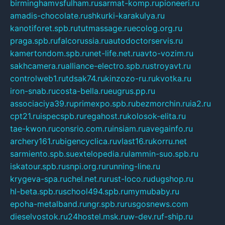
birminghamvsfulham.ru
sarmat-komp.ru
pioneeri.ru
amadis-chocolate.ru
shkurki-karakulya.ru
kanotiforet.spb.ru
tutmassage.ru
ecolog.org.ru
praga.spb.ru
falcorussia.ru
autodoctorservis.ru
kamertondom.spb.ru
net-life.net.ru
avto-vozim.ru
sakhcamera.ru
alliance-electro.spb.ru
stroyavt.ru
controlweb1.ru
tdsak74.ru
kinzozo-ru.ru
kvotka.ru
iron-snab.ru
costa-bella.ru
eugrus.pp.ru
associaciya39.ru
primexpo.spb.ru
bezmorchin.ru
ia2.ru
cpt21.ru
ispecspb.ru
regahost.ru
kolosok-elita.ru
tae-kwon.ru
consrio.com.ru
insiam.ru
avegainfo.ru
archery161.ru
bigencyclica.ru
vlast16.ru
korru.net
sarmiento.spb.su
extelopedia.ru
lammin-suo.spb.ru
iskatour.spb.ru
snpi.org.ru
running-line.ru
krygeva-spa.ru
chel.net.ru
rust-loco.ru
dugshop.ru
hl-beta.spb.ru
school494.spb.ru
mymubaby.ru
epoha-metalband.ru
ngr.spb.ru
rusgosnews.com
dieselvostok.ru
24hostel.msk.ru
w-dev.ru
f-ship.ru