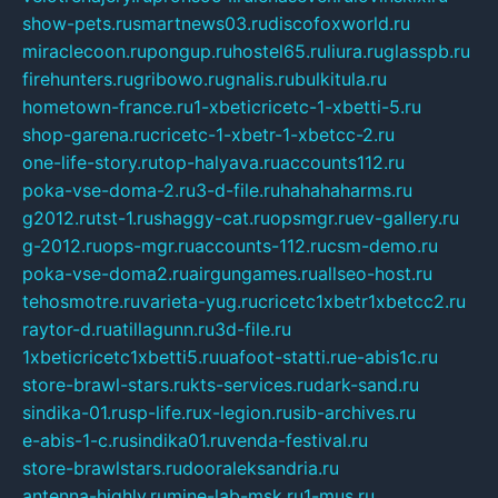
show-pets.ru
smartnews03.ru
discofoxworld.ru
miraclecoon.ru
pongup.ru
hostel65.ru
liura.ru
glasspb.ru
firehunters.ru
gribowo.ru
gnalis.ru
bulkitula.ru
hometown-france.ru
1-xbeticricetc-1-xbetti-5.ru
shop-garena.ru
cricetc-1-xbetr-1-xbetcc-2.ru
one-life-story.ru
top-halyava.ru
accounts112.ru
poka-vse-doma-2.ru
3-d-file.ru
hahahaharms.ru
g2012.ru
tst-1.ru
shaggy-cat.ru
opsmgr.ru
ev-gallery.ru
g-2012.ru
ops-mgr.ru
accounts-112.ru
csm-demo.ru
poka-vse-doma2.ru
airgungames.ru
allseo-host.ru
tehosmotre.ru
varieta-yug.ru
cricetc1xbetr1xbetcc2.ru
raytor-d.ru
atillagunn.ru
3d-file.ru
1xbeticricetc1xbetti5.ru
uafoot-statti.ru
e-abis1c.ru
store-brawl-stars.ru
kts-services.ru
dark-sand.ru
sindika-01.ru
sp-life.ru
x-legion.ru
sib-archives.ru
e-abis-1-c.ru
sindika01.ru
venda-festival.ru
store-brawlstars.ru
dooraleksandria.ru
antenna-highly.ru
mine-lab-msk.ru
1-mus.ru