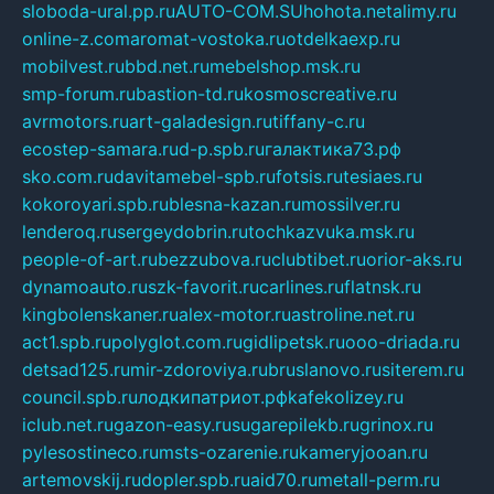
sloboda-ural.pp.ru
AUTO-COM.SU
hohota.net
alimy.ru
online-z.com
aromat-vostoka.ru
otdelkaexp.ru
mobilvest.ru
bbd.net.ru
mebelshop.msk.ru
smp-forum.ru
bastion-td.ru
kosmoscreative.ru
avrmotors.ru
art-galadesign.ru
tiffany-c.ru
ecostep-samara.ru
d-p.spb.ru
галактика73.рф
sko.com.ru
davitamebel-spb.ru
fotsis.ru
tesiaes.ru
kokoroyari.spb.ru
blesna-kazan.ru
mossilver.ru
lenderoq.ru
sergeydobrin.ru
tochkazvuka.msk.ru
people-of-art.ru
bezzubova.ru
clubtibet.ru
orior-aks.ru
dynamoauto.ru
szk-favorit.ru
carlines.ru
flatnsk.ru
kingbolenskaner.ru
alex-motor.ru
astroline.net.ru
act1.spb.ru
polyglot.com.ru
gidlipetsk.ru
ooo-driada.ru
detsad125.ru
mir-zdoroviya.ru
bruslanovo.ru
siterem.ru
council.spb.ru
лодкипатриот.рф
kafekolizey.ru
iclub.net.ru
gazon-easy.ru
sugarepilekb.ru
grinox.ru
pylesostineco.ru
msts-ozarenie.ru
kameryjooan.ru
artemovskij.ru
dopler.spb.ru
aid70.ru
metall-perm.ru