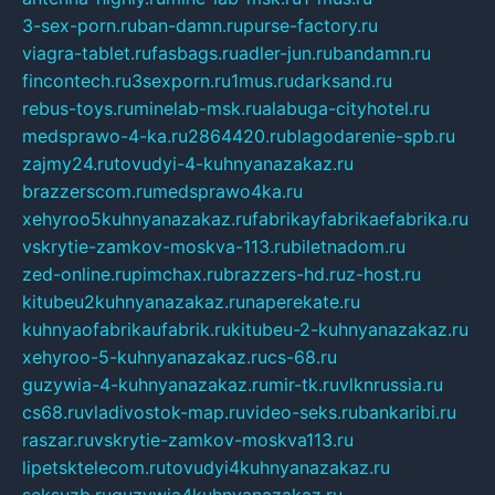
3-sex-porn.ru
ban-damn.ru
purse-factory.ru
viagra-tablet.ru
fasbags.ru
adler-jun.ru
bandamn.ru
fincontech.ru
3sexporn.ru
1mus.ru
darksand.ru
rebus-toys.ru
minelab-msk.ru
alabuga-cityhotel.ru
medsprawo-4-ka.ru
2864420.ru
blagodarenie-spb.ru
zajmy24.ru
tovudyi-4-kuhnyanazakaz.ru
brazzerscom.ru
medsprawo4ka.ru
xehyroo5kuhnyanazakaz.ru
fabrikayfabrikaefabrika.ru
vskrytie-zamkov-moskva-113.ru
biletnadom.ru
zed-online.ru
pimchax.ru
brazzers-hd.ru
z-host.ru
kitubeu2kuhnyanazakaz.ru
naperekate.ru
kuhnyaofabrikaufabrik.ru
kitubeu-2-kuhnyanazakaz.ru
xehyroo-5-kuhnyanazakaz.ru
cs-68.ru
guzywia-4-kuhnyanazakaz.ru
mir-tk.ru
vlknrussia.ru
cs68.ru
vladivostok-map.ru
video-seks.ru
bankaribi.ru
raszar.ru
vskrytie-zamkov-moskva113.ru
lipetsktelecom.ru
tovudyi4kuhnyanazakaz.ru