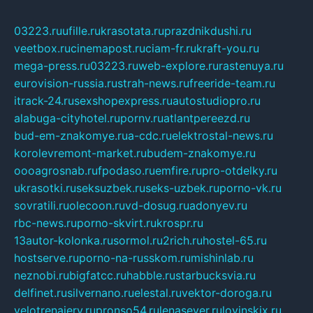
03223.ru
ufille.ru
krasotata.ru
prazdnikdushi.ru
veetbox.ru
cinemapost.ru
ciam-fr.ru
kraft-you.ru
mega-press.ru
03223.ru
web-explore.ru
rastenuya.ru
eurovision-russia.ru
strah-news.ru
freeride-team.ru
itrack-24.ru
sexshopexpress.ru
autostudiopro.ru
alabuga-cityhotel.ru
pornv.ru
atlantpereezd.ru
bud-em-znakomye.ru
a-cdc.ru
elektrostal-news.ru
korolevremont-market.ru
budem-znakomye.ru
oooagrosnab.ru
fpodaso.ru
emfire.ru
pro-otdelky.ru
ukrasotki.ru
seksuzbek.ru
seks-uzbek.ru
porno-vk.ru
sovratili.ru
olecoon.ru
vd-dosug.ru
adonyev.ru
rbc-news.ru
porno-skvirt.ru
krospr.ru
13autor-kolonka.ru
sormol.ru
2rich.ru
hostel-65.ru
hostserve.ru
porno-na-russkom.ru
mishinlab.ru
neznobi.ru
bigfatcc.ru
habble.ru
starbucksvia.ru
delfinet.ru
silvernano.ru
elestal.ru
vektor-doroga.ru
velotrenajery.ru
pronso54.ru
lenasever.ru
lovinskix.ru