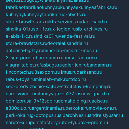
seksuzb.ru
guzywia4kuhnyanazakaz.ru
fabrikaofabrikaokuhny.ru
kuhnyaekuhnyaafabrika.ru
kuhnyaykuhnyayfabrika.ru
e-abis1c.ru
store-brawl-stars.ru
kts-services.ru
dark-sand.ru
sindika-01.ru
sp-life.ru
x-legion.ru
sib-archives.ru
e-abis-1-c.ru
sindika01.ru
venda-festival.ru
store-brawlstars.ru
dooraleksandria.ru
antenna-highly.ru
mine-lab-msk.ru
1-mus.ru
3-sex-porn.ru
ban-damn.ru
purse-factory.ru
viagra-tablet.ru
fasbags.ru
adler-jun.ru
bandamn.ru
fincontech.ru
3sexporn.ru
1mus.ru
darksand.ru
rebus-toys.ru
minelab-msk.ru
rtdco.ru
seo-prodvizhenie-sajtov-stroitelnyh-kompanij.ru
card-voice.ru
rulonnyygazon177.ru
snow-guard.ru
domizbrusa-9x12spb.ru
demaholding.ru
aalse.ru
a380club.ru
argentinamia.ru
perkoka.ru
movie-one.ru
perk-oka.ru
g-octopus.ru
sibarchives.ru
andreislyusar.ru
naruto-x.ru
pursefactory.ru
tor-lyubov-i-grom.ru