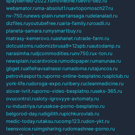
spayderhed-2022.ru
movieone.ru
evro-dez.ru
webamator.ru
ma-absolut1.ru
avtopomosch27.ru
nv-750.ru
news-plain.ru
nertansaga.ru
delanalad.ru
dizfiles.ru
youtubefree.ru
aria-family.ru
roadli.ru
planeta-samara.ru
mysmartbuy.ru
matrasy-kemerovo.ru
ashanet.ru
trade-farm.ru
dotcustoms.ru
domizbrusa9x12spb.ru
autodamp.ru
narasimha.ru
djcommodities.ru
nv750.ru
x-ton.ru
newsplain.ru
cardvoice.ru
modopaper.ru
manunae.ru
gbget.ru
alfeihavsalnassr.ru
madoma.ru
tajuncos.ru
petrovkasports.ru
porno-online-besplatno.ru
splclub.ru
york-life.ru
doroga-expo.ru
ribery.ru
cleanmedicine.ru
slovar-ivrit.ru
porno-video-besplatno.ru
seks-365.ru
ovucontrol.ru
sloty-igrovyye-avtomaty.ru
ru-industriya.ru
russkoe-porno-besplatno.ru
belgorod-day.ru
digilith.ru
pichkurovlab.ru
medic-today.ru
taksu.ru
comp123.ru
don-ykt.ru
teensvoice.ru
imgsharing.ru
domashnee-porno.ru