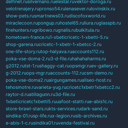
delfinet.ru
silvernano.ru
elestal.ru
vektor-doroga.ru
velotrenajery.ru
pronso54.ru
lenasever.ru
lovinskix.ru
show-pets.ru
smartnews03.ru
discofoxworld.ru
miraclecoon.ru
pongup.ru
hostel65.ru
liura.ru
glasspb.ru
firehunters.ru
gribowo.ru
gnalis.ru
bulkitula.ru
hometown-france.ru
1-xbeticricetc-1-xbetti-5.ru
shop-garena.ru
cricetc-1-xbetr-1-xbetcc-2.ru
one-life-story.ru
top-halyava.ru
accounts112.ru
poka-vse-doma-2.ru
3-d-file.ru
hahahaharms.ru
g2012.ru
tst-1.ru
shaggy-cat.ru
opsmgr.ru
ev-gallery.ru
g-2012.ru
ops-mgr.ru
accounts-112.ru
csm-demo.ru
poka-vse-doma2.ru
airgungames.ru
allseo-host.ru
tehosmotre.ru
varieta-yug.ru
cricetc1xbetr1xbetcc2.ru
raytor-d.ru
atillagunn.ru
3d-file.ru
1xbeticricetc1xbetti5.ru
uafoot-statti.ru
e-abis1c.ru
store-brawl-stars.ru
kts-services.ru
dark-sand.ru
sindika-01.ru
sp-life.ru
x-legion.ru
sib-archives.ru
e-abis-1-c.ru
sindika01.ru
venda-festival.ru