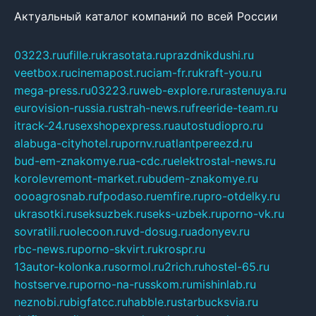
Актуальный каталог компаний по всей России
03223.ru
ufille.ru
krasotata.ru
prazdnikdushi.ru
veetbox.ru
cinemapost.ru
ciam-fr.ru
kraft-you.ru
mega-press.ru
03223.ru
web-explore.ru
rastenuya.ru
eurovision-russia.ru
strah-news.ru
freeride-team.ru
itrack-24.ru
sexshopexpress.ru
autostudiopro.ru
alabuga-cityhotel.ru
pornv.ru
atlantpereezd.ru
bud-em-znakomye.ru
a-cdc.ru
elektrostal-news.ru
korolevremont-market.ru
budem-znakomye.ru
oooagrosnab.ru
fpodaso.ru
emfire.ru
pro-otdelky.ru
ukrasotki.ru
seksuzbek.ru
seks-uzbek.ru
porno-vk.ru
sovratili.ru
olecoon.ru
vd-dosug.ru
adonyev.ru
rbc-news.ru
porno-skvirt.ru
krospr.ru
13autor-kolonka.ru
sormol.ru
2rich.ru
hostel-65.ru
hostserve.ru
porno-na-russkom.ru
mishinlab.ru
neznobi.ru
bigfatcc.ru
habble.ru
starbucksvia.ru