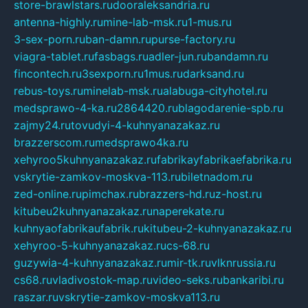
store-brawlstars.ru
dooraleksandria.ru
antenna-highly.ru
mine-lab-msk.ru
1-mus.ru
3-sex-porn.ru
ban-damn.ru
purse-factory.ru
viagra-tablet.ru
fasbags.ru
adler-jun.ru
bandamn.ru
fincontech.ru
3sexporn.ru
1mus.ru
darksand.ru
rebus-toys.ru
minelab-msk.ru
alabuga-cityhotel.ru
medsprawo-4-ka.ru
2864420.ru
blagodarenie-spb.ru
zajmy24.ru
tovudyi-4-kuhnyanazakaz.ru
brazzerscom.ru
medsprawo4ka.ru
xehyroo5kuhnyanazakaz.ru
fabrikayfabrikaefabrika.ru
vskrytie-zamkov-moskva-113.ru
biletnadom.ru
zed-online.ru
pimchax.ru
brazzers-hd.ru
z-host.ru
kitubeu2kuhnyanazakaz.ru
naperekate.ru
kuhnyaofabrikaufabrik.ru
kitubeu-2-kuhnyanazakaz.ru
xehyroo-5-kuhnyanazakaz.ru
cs-68.ru
guzywia-4-kuhnyanazakaz.ru
mir-tk.ru
vlknrussia.ru
cs68.ru
vladivostok-map.ru
video-seks.ru
bankaribi.ru
raszar.ru
vskrytie-zamkov-moskva113.ru