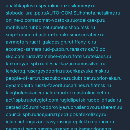
analitikaplus.ru
spyonline.ru
zosikamery.ru
sloboda-ural.pp.ru
AUTO-COM.SU
hohota.net
alimy.ru
online-z.com
aromat-vostoka.ru
otdelkaexp.ru
mobilvest.ru
bbd.net.ru
mebelshop.msk.ru
smp-forum.ru
bastion-td.ru
kosmoscreative.ru
avrmotors.ru
art-galadesign.ru
tiffany-c.ru
ecostep-samara.ru
d-p.spb.ru
галактика73.рф
sko.com.ru
davitamebel-spb.ru
fotsis.ru
tesiaes.ru
kokoroyari.spb.ru
blesna-kazan.ru
mossilver.ru
lenderoq.ru
sergeydobrin.ru
tochkazvuka.msk.ru
people-of-art.ru
bezzubova.ru
clubtibet.ru
orior-aks.ru
dynamoauto.ru
szk-favorit.ru
carlines.ru
flatnsk.ru
kingbolenskaner.ru
alex-motor.ru
astroline.net.ru
act1.spb.ru
polyglot.com.ru
gidlipetsk.ru
ooo-driada.ru
detsad125.ru
mir-zdoroviya.ru
bruslanovo.ru
siterem.ru
council.spb.ru
лодкипатриот.рф
kafekolizey.ru
iclub.net.ru
gazon-easy.ru
sugarepilekb.ru
grinox.ru
pylesostineco.ru
msts-ozarenie.ru
kameryjooan.ru