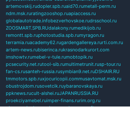
artemovskij.ru
dopler.spb.ru
aid70.ru
metall-perm.ru
ndm.msk.ru
ratingzooshop.ru
apiaccess.ru
globalautotrade.info
bezverhovskoe.ru
drsschool.ru
ZOOSMART.SPB.RU
dalakony.ru
medikijob.ru
remontt.spb.ru
photostudia.spb.ru
myragon.ru
terramia.ru
academy62.ru
gardengallereya.ru
rti.com.ru
artem-news.ru
biserinca.ru
krasnodarkurort.com
imshowtv.ru
mebel-v-tule.ru
mobtopik.ru
pcsecurity.net.ru
tool-sib.ru
multimetrunit.ru
sp-tour.ru
fan-cs.ru
santeh-russia.ru
symbian9.net.ru
DSHAIR.RU
tmmotors.spb.ru
xjocuricopii.com
musavtomat.msk.ru
obustrojdom.ru
sovetcik.ru
ybaranovskaya.ru
ppknews.ru
cult-alshei.ru
JAPANRUSSIA.RU
proekciyamebel.ru
imper-finans.ru
rim.org.ru
glamourai.ru
brassminus.ru
zabor-pro.ru
ftn.pp.ru
dorogoe58.ru
laimengpacker.ru
kuzova-zapchasti.ru
sageerp.ru
taxodrom.ru
dsrazvitie.ru
hardcity.net.ru
ratinghomegames.ru
topservice25.ru
gubernyan.ru