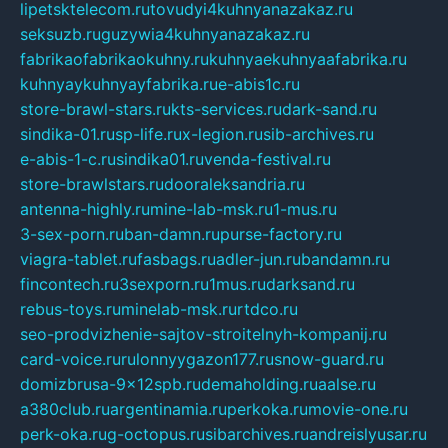
lipetsktelecom.ru
tovudyi4kuhnyanazakaz.ru
seksuzb.ru
guzywia4kuhnyanazakaz.ru
fabrikaofabrikaokuhny.ru
kuhnyaekuhnyaafabrika.ru
kuhnyaykuhnyayfabrika.ru
e-abis1c.ru
store-brawl-stars.ru
kts-services.ru
dark-sand.ru
sindika-01.ru
sp-life.ru
x-legion.ru
sib-archives.ru
e-abis-1-c.ru
sindika01.ru
venda-festival.ru
store-brawlstars.ru
dooraleksandria.ru
antenna-highly.ru
mine-lab-msk.ru
1-mus.ru
3-sex-porn.ru
ban-damn.ru
purse-factory.ru
viagra-tablet.ru
fasbags.ru
adler-jun.ru
bandamn.ru
fincontech.ru
3sexporn.ru
1mus.ru
darksand.ru
rebus-toys.ru
minelab-msk.ru
rtdco.ru
seo-prodvizhenie-sajtov-stroitelnyh-kompanij.ru
card-voice.ru
rulonnyygazon177.ru
snow-guard.ru
domizbrusa-9x12spb.ru
demaholding.ru
aalse.ru
a380club.ru
argentinamia.ru
perkoka.ru
movie-one.ru
perk-oka.ru
g-octopus.ru
sibarchives.ru
andreislyusar.ru