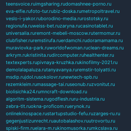
teensvoice.ru
imgsharing.ru
domashnee-porno.ru
eva-elfie.ru
foto-tur.ru
biz-doska.ru
metropoltravel.ru
veslo-i-yakor.ru
borodino-media.ru
rostotsky.ru
regionufa.ru
weiss-bet.ru
zaryna.ru
casinotablet.ru
universalia.ru
remont-mebeli-moscow.ru
termomur.ru
clubfisher.ru
remstirufa.ru
erdamchi.ru
doramamama.ru
muraviovka-park.ru
worldofwoman.ru
clean-dreams.ru
arkrym.ru
kristinita.ru
dircomputer.ru
healthenter.ru
textexperts.ru
pivnaya-kruzhka.ru
kinofilmy-2021.ru
demolalapaluza.ru
tanyavanya.ru
remstir-tolyatti.ru
msdip.ru
jdol.ru
sokolovr.ru
newtech-spb.ru
rezemkleim.ru
massage-tai.ru
seonub.ru
zvonitut.ru
biolisichka24.ru
mncraft-download.ru
algoritm-sistema.ru
godflesh.ru
ru-industria.ru
zebra-tlt.ru
okna-proficom.ru
erynok.ru
onlinekinospace.ru
startupstudio-fefu.ru
zarges-ru.ru
gegenjustizunrecht.ru
autobalashov.ru
utrovortu.ru
spiski-firm.ru
elara-m.ru
kinomusorka.ru
mkcslava.ru