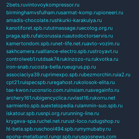
2bets.ru
vintovoykompressor.ru
birminghamvsfulham.ru
sarmat-komp.ru
pioneeri.ru
amadis-chocolate.ru
shkurki-karakulya.ru
kanotiforet.spb.ru
tutmassage.ru
ecolog.org.ru
praga.spb.ru
falcorussia.ru
autodoctorservis.ru
kamertondom.spb.ru
net-life.net.ru
avto-vozim.ru
sakhcamera.ru
alliance-electro.spb.ru
stroyavt.ru
controlweb1.ru
tdsak74.ru
kinzozo-ru.ru
kvotka.ru
iron-snab.ru
costa-bella.ru
eugrus.pp.ru
associaciya39.ru
primexpo.spb.ru
bezmorchin.ru
ia2.ru
cpt21.ru
ispecspb.ru
regahost.ru
kolosok-elita.ru
tae-kwon.ru
consrio.com.ru
insiam.ru
avegainfo.ru
archery161.ru
bigencyclica.ru
vlast16.ru
korru.net
sarmiento.spb.su
extelopedia.ru
lammin-suo.spb.ru
iskatour.spb.ru
snpi.org.ru
running-line.ru
krygeva-spa.ru
chel.net.ru
rust-loco.ru
dugshop.ru
hl-beta.spb.ru
school494.spb.ru
mymubaby.ru
epoha-metalband.ru
ngr.spb.ru
rusgosnews.com