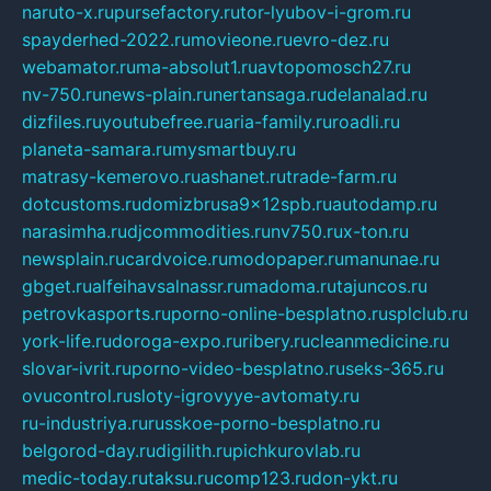
naruto-x.ru
pursefactory.ru
tor-lyubov-i-grom.ru
spayderhed-2022.ru
movieone.ru
evro-dez.ru
webamator.ru
ma-absolut1.ru
avtopomosch27.ru
nv-750.ru
news-plain.ru
nertansaga.ru
delanalad.ru
dizfiles.ru
youtubefree.ru
aria-family.ru
roadli.ru
planeta-samara.ru
mysmartbuy.ru
matrasy-kemerovo.ru
ashanet.ru
trade-farm.ru
dotcustoms.ru
domizbrusa9x12spb.ru
autodamp.ru
narasimha.ru
djcommodities.ru
nv750.ru
x-ton.ru
newsplain.ru
cardvoice.ru
modopaper.ru
manunae.ru
gbget.ru
alfeihavsalnassr.ru
madoma.ru
tajuncos.ru
petrovkasports.ru
porno-online-besplatno.ru
splclub.ru
york-life.ru
doroga-expo.ru
ribery.ru
cleanmedicine.ru
slovar-ivrit.ru
porno-video-besplatno.ru
seks-365.ru
ovucontrol.ru
sloty-igrovyye-avtomaty.ru
ru-industriya.ru
russkoe-porno-besplatno.ru
belgorod-day.ru
digilith.ru
pichkurovlab.ru
medic-today.ru
taksu.ru
comp123.ru
don-ykt.ru