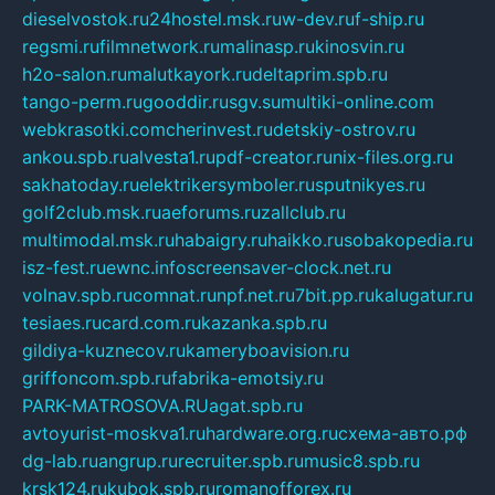
dieselvostok.ru
24hostel.msk.ru
w-dev.ru
f-ship.ru
regsmi.ru
filmnetwork.ru
malinasp.ru
kinosvin.ru
h2o-salon.ru
malutkayork.ru
deltaprim.spb.ru
tango-perm.ru
gooddir.ru
sgv.su
multiki-online.com
webkrasotki.com
cherinvest.ru
detskiy-ostrov.ru
ankou.spb.ru
alvesta1.ru
pdf-creator.ru
nix-files.org.ru
sakhatoday.ru
elektrikersymboler.ru
sputnikyes.ru
golf2club.msk.ru
aeforums.ru
zallclub.ru
multimodal.msk.ru
habaigry.ru
haikko.ru
sobakopedia.ru
isz-fest.ru
ewnc.info
screensaver-clock.net.ru
volnav.spb.ru
comnat.ru
npf.net.ru
7bit.pp.ru
kalugatur.ru
tesiaes.ru
card.com.ru
kazanka.spb.ru
gildiya-kuznecov.ru
kameryboavision.ru
griffoncom.spb.ru
fabrika-emotsiy.ru
PARK-MATROSOVA.RU
agat.spb.ru
avtoyurist-moskva1.ru
hardware.org.ru
схема-авто.рф
dg-lab.ru
angrup.ru
recruiter.spb.ru
music8.spb.ru
krsk124.ru
kubok.spb.ru
romanofforex.ru