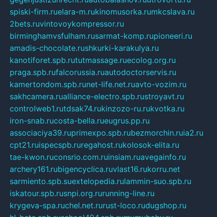
spiski-firm.ru
elara-m.ru
kinomusorka.ru
mkcslava.ru
2bets.ru
vintovoykompressor.ru
birminghamvsfulham.ru
sarmat-komp.ru
pioneeri.ru
amadis-chocolate.ru
shkurki-karakulya.ru
kanotiforet.spb.ru
tutmassage.ru
ecolog.org.ru
praga.spb.ru
falcorussia.ru
autodoctorservis.ru
kamertondom.spb.ru
net-life.net.ru
avto-vozim.ru
sakhcamera.ru
alliance-electro.spb.ru
stroyavt.ru
controlweb1.ru
tdsak74.ru
kinzozo-ru.ru
kvotka.ru
iron-snab.ru
costa-bella.ru
eugrus.pp.ru
associaciya39.ru
primexpo.spb.ru
bezmorchin.ru
ia2.ru
cpt21.ru
ispecspb.ru
regahost.ru
kolosok-elita.ru
tae-kwon.ru
consrio.com.ru
insiam.ru
avegainfo.ru
archery161.ru
bigencyclica.ru
vlast16.ru
korru.net
sarmiento.spb.su
extelopedia.ru
lammin-suo.spb.ru
iskatour.spb.ru
snpi.org.ru
running-line.ru
krygeva-spa.ru
chel.net.ru
rust-loco.ru
dugshop.ru