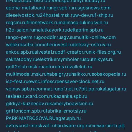
hl-beta.spb.ru
school494.spb.ru
mymubaby.ru
epoha-metalband.ru
ngr.spb.ru
rusgosnews.com
dieselvostok.ru
24hostel.msk.ru
w-dev.ru
f-ship.ru
regsmi.ru
filmnetwork.ru
malinasp.ru
kinosvin.ru
h2o-salon.ru
malutkayork.ru
deltaprim.spb.ru
tango-perm.ru
gooddir.ru
sgv.su
multiki-online.com
webkrasotki.com
cherinvest.ru
detskiy-ostrov.ru
ankou.spb.ru
alvesta1.ru
pdf-creator.ru
nix-files.org.ru
sakhatoday.ru
elektrikersymboler.ru
sputnikyes.ru
golf2club.msk.ru
aeforums.ru
zallclub.ru
multimodal.msk.ru
habaigry.ru
haikko.ru
sobakopedia.ru
isz-fest.ru
ewnc.info
screensaver-clock.net.ru
volnav.spb.ru
comnat.ru
npf.net.ru
7bit.pp.ru
kalugatur.ru
tesiaes.ru
card.com.ru
kazanka.spb.ru
gildiya-kuznecov.ru
kameryboavision.ru
griffoncom.spb.ru
fabrika-emotsiy.ru
PARK-MATROSOVA.RU
agat.spb.ru
avtoyurist-moskva1.ru
hardware.org.ru
схема-авто.рф