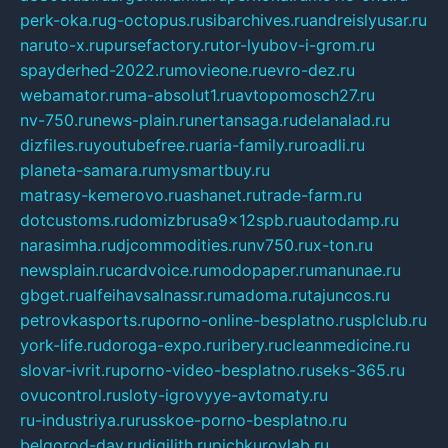
perk-oka.ru
g-octopus.ru
sibarchives.ru
andreislyusar.ru
naruto-x.ru
pursefactory.ru
tor-lyubov-i-grom.ru
spayderhed-2022.ru
movieone.ru
evro-dez.ru
webamator.ru
ma-absolut1.ru
avtopomosch27.ru
nv-750.ru
news-plain.ru
nertansaga.ru
delanalad.ru
dizfiles.ru
youtubefree.ru
aria-family.ru
roadli.ru
planeta-samara.ru
mysmartbuy.ru
matrasy-kemerovo.ru
ashanet.ru
trade-farm.ru
dotcustoms.ru
domizbrusa9x12spb.ru
autodamp.ru
narasimha.ru
djcommodities.ru
nv750.ru
x-ton.ru
newsplain.ru
cardvoice.ru
modopaper.ru
manunae.ru
gbget.ru
alfeihavsalnassr.ru
madoma.ru
tajuncos.ru
petrovkasports.ru
porno-online-besplatno.ru
splclub.ru
york-life.ru
doroga-expo.ru
ribery.ru
cleanmedicine.ru
slovar-ivrit.ru
porno-video-besplatno.ru
seks-365.ru
ovucontrol.ru
sloty-igrovyye-avtomaty.ru
ru-industriya.ru
russkoe-porno-besplatno.ru
belgorod-day.ru
digilith.ru
pichkurovlab.ru