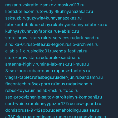
raszar.ru
vskrytie-zamkov-moskva113.ru
lipetsktelecom.ru
tovudyi4kuhnyanazakaz.ru
seksuzb.ru
guzywia4kuhnyanazakaz.ru
fabrikaofabrikaokuhny.ru
kuhnyaekuhnyaafabrika.ru
kuhnyaykuhnyayfabrika.ru
e-abis1c.ru
store-brawl-stars.ru
kts-services.ru
dark-sand.ru
sindika-01.ru
sp-life.ru
x-legion.ru
sib-archives.ru
e-abis-1-c.ru
sindika01.ru
venda-festival.ru
store-brawlstars.ru
dooraleksandria.ru
antenna-highly.ru
mine-lab-msk.ru
1-mus.ru
3-sex-porn.ru
ban-damn.ru
purse-factory.ru
viagra-tablet.ru
fasbags.ru
adler-jun.ru
bandamn.ru
fincontech.ru
3sexporn.ru
1mus.ru
darksand.ru
rebus-toys.ru
minelab-msk.ru
rtdco.ru
seo-prodvizhenie-sajtov-stroitelnyh-kompanij.ru
card-voice.ru
rulonnyygazon177.ru
snow-guard.ru
domizbrusa-9x12spb.ru
demaholding.ru
aalse.ru
a380club.ru
argentinamia.ru
perkoka.ru
movie-one.ru