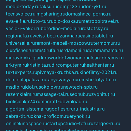
medic-today.ru
taksu.ru
comp123.ru
don-ykt.ru
teensvoice.ru
imgsharing.ru
domashnee-porno.ru
eva-elfie.ru
foto-tur.ru
biz-doska.ru
metropoltravel.ru
veslo-i-yakor.ru
borodino-media.ru
rostotsky.ru
regionufa.ru
weiss-bet.ru
zaryna.ru
casinotablet.ru
universalia.ru
remont-mebeli-moscow.ru
termomur.ru
clubfisher.ru
remstirufa.ru
erdamchi.ru
doramamama.ru
muraviovka-park.ru
worldofwoman.ru
clean-dreams.ru
arkrym.ru
kristinita.ru
dircomputer.ru
healthenter.ru
textexperts.ru
pivnaya-kruzhka.ru
kinofilmy-2021.ru
demolalapaluza.ru
tanyavanya.ru
remstir-tolyatti.ru
msdip.ru
jdol.ru
sokolovr.ru
newtech-spb.ru
rezemkleim.ru
massage-tai.ru
seonub.ru
zvonitut.ru
biolisichka24.ru
mncraft-download.ru
algoritm-sistema.ru
godflesh.ru
ru-industria.ru
zebra-tlt.ru
okna-proficom.ru
erynok.ru
onlinekinospace.ru
startupstudio-fefu.ru
zarges-ru.ru
gegenjustizunrecht.ru
autobalashov.ru
utrovortu.ru