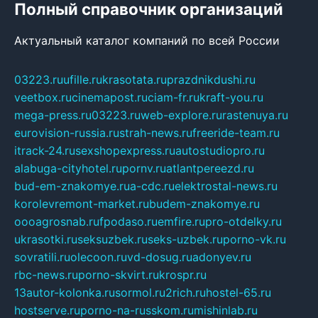
Полный справочник организаций
Актуальный каталог компаний по всей России
03223.ru
ufille.ru
krasotata.ru
prazdnikdushi.ru
veetbox.ru
cinemapost.ru
ciam-fr.ru
kraft-you.ru
mega-press.ru
03223.ru
web-explore.ru
rastenuya.ru
eurovision-russia.ru
strah-news.ru
freeride-team.ru
itrack-24.ru
sexshopexpress.ru
autostudiopro.ru
alabuga-cityhotel.ru
pornv.ru
atlantpereezd.ru
bud-em-znakomye.ru
a-cdc.ru
elektrostal-news.ru
korolevremont-market.ru
budem-znakomye.ru
oooagrosnab.ru
fpodaso.ru
emfire.ru
pro-otdelky.ru
ukrasotki.ru
seksuzbek.ru
seks-uzbek.ru
porno-vk.ru
sovratili.ru
olecoon.ru
vd-dosug.ru
adonyev.ru
rbc-news.ru
porno-skvirt.ru
krospr.ru
13autor-kolonka.ru
sormol.ru
2rich.ru
hostel-65.ru
hostserve.ru
porno-na-russkom.ru
mishinlab.ru