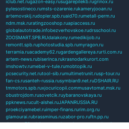
iclub.net.ru
gazon-easy.ru
sugarepilekb.ru
grinox.ru
pylesostineco.ru
msts-ozarenie.ru
kameryjooan.ru
artemovskij.ru
dopler.spb.ru
aid70.ru
metall-perm.ru
ndm.msk.ru
ratingzooshop.ru
apiaccess.ru
globalautotrade.info
bezverhovskoe.ru
drsschool.ru
ZOOSMART.SPB.RU
dalakony.ru
medikijob.ru
remontt.spb.ru
photostudia.spb.ru
myragon.ru
terramia.ru
academy62.ru
gardengallereya.ru
rti.com.ru
artem-news.ru
biserinca.ru
krasnodarkurort.com
imshowtv.ru
mebel-v-tule.ru
mobtopik.ru
pcsecurity.net.ru
tool-sib.ru
multimetrunit.ru
sp-tour.ru
fan-cs.ru
santeh-russia.ru
symbian9.net.ru
DSHAIR.RU
tmmotors.spb.ru
xjocuricopii.com
musavtomat.msk.ru
obustrojdom.ru
sovetcik.ru
ybaranovskaya.ru
ppknews.ru
cult-alshei.ru
JAPANRUSSIA.RU
proekciyamebel.ru
imper-finans.ru
rim.org.ru
glamourai.ru
brassminus.ru
zabor-pro.ru
ftn.pp.ru
dorogoe58.ru
laimengpacker.ru
kuzova-zapchasti.ru