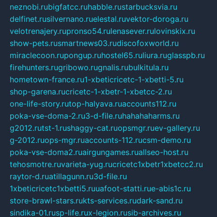
neznobi.ru
bigfatcc.ru
habble.ru
starbucksvia.ru
delfinet.ru
silvernano.ru
elestal.ru
vektor-doroga.ru
velotrenajery.ru
pronso54.ru
lenasever.ru
lovinskix.ru
show-pets.ru
smartnews03.ru
discofoxworld.ru
miraclecoon.ru
pongup.ru
hostel65.ru
liura.ru
glasspb.ru
firehunters.ru
gribowo.ru
gnalis.ru
bulkitula.ru
hometown-france.ru
1-xbeticricetc-1-xbetti-5.ru
shop-garena.ru
cricetc-1-xbetr-1-xbetcc-2.ru
one-life-story.ru
top-halyava.ru
accounts112.ru
poka-vse-doma-2.ru
3-d-file.ru
hahahaharms.ru
g2012.ru
tst-1.ru
shaggy-cat.ru
opsmgr.ru
ev-gallery.ru
g-2012.ru
ops-mgr.ru
accounts-112.ru
csm-demo.ru
poka-vse-doma2.ru
airgungames.ru
allseo-host.ru
tehosmotre.ru
varieta-yug.ru
cricetc1xbetr1xbetcc2.ru
raytor-d.ru
atillagunn.ru
3d-file.ru
1xbeticricetc1xbetti5.ru
uafoot-statti.ru
e-abis1c.ru
store-brawl-stars.ru
kts-services.ru
dark-sand.ru
sindika-01.ru
sp-life.ru
x-legion.ru
sib-archives.ru