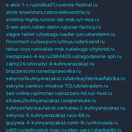
e-abis-1-c.ru
sindika01.ru
venda-festival.ru
store-brawlstars.ru
dooraleksandria.ru
antenna-highly.ru
mine-lab-msk.ru
1-mus.ru
3-sex-porn.ru
ban-damn.ru
purse-factory.ru
viagra-tablet.ru
fasbags.ru
adler-jun.ru
bandamn.ru
fincontech.ru
3sexporn.ru
1mus.ru
darksand.ru
rebus-toys.ru
minelab-msk.ru
alabuga-cityhotel.ru
medsprawo-4-ka.ru
2864420.ru
blagodarenie-spb.ru
zajmy24.ru
tovudyi-4-kuhnyanazakaz.ru
brazzerscom.ru
medsprawo4ka.ru
xehyroo5kuhnyanazakaz.ru
fabrikayfabrikaefabrika.ru
vskrytie-zamkov-moskva-113.ru
biletnadom.ru
zed-online.ru
pimchax.ru
brazzers-hd.ru
z-host.ru
kitubeu2kuhnyanazakaz.ru
naperekate.ru
kuhnyaofabrikaufabrik.ru
kitubeu-2-kuhnyanazakaz.ru
xehyroo-5-kuhnyanazakaz.ru
cs-68.ru
guzywia-4-kuhnyanazakaz.ru
mir-tk.ru
vlknrussia.ru
cs68.ru
vladivostok-map.ru
video-seks.ru
bankaribi.ru