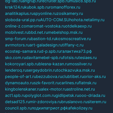
dg-lab.ru
angrup.ru
recruiter.spb.ru
music8.spb.ru
krsk124.ru
kubok.spb.ru
romanofforex.ru
analitikaplus.ru
spyonline.ru
zosikamery.ru
sloboda-ural.pp.ru
AUTO-COM.SU
hohota.net
alimy.ru
online-z.com
aromat-vostoka.ru
otdelkaexp.ru
mobilvest.ru
bbd.net.ru
mebelshop.msk.ru
smp-forum.ru
bastion-td.ru
kosmoscreative.ru
avrmotors.ru
art-galadesign.ru
tiffany-c.ru
ecostep-samara.ru
d-p.spb.ru
галактика73.рф
sko.com.ru
davitamebel-spb.ru
fotsis.ru
tesiaes.ru
kokoroyari.spb.ru
blesna-kazan.ru
mossilver.ru
lenderoq.ru
sergeydobrin.ru
tochkazvuka.msk.ru
people-of-art.ru
bezzubova.ru
clubtibet.ru
orior-aks.ru
dynamoauto.ru
szk-favorit.ru
carlines.ru
flatnsk.ru
kingbolenskaner.ru
alex-motor.ru
astroline.net.ru
act1.spb.ru
polyglot.com.ru
gidlipetsk.ru
ooo-driada.ru
detsad125.ru
mir-zdoroviya.ru
bruslanovo.ru
siterem.ru
council.spb.ru
лодкипатриот.рф
kafekolizey.ru