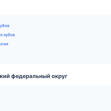
зубов
я зубов
огия
ский федеральный округ
к