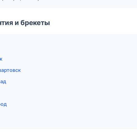
тия и брекеты
к
вартовск
рад
род