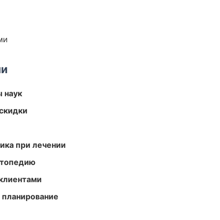
ми
ми
ы наук
скидки
тика при лечении
ортопедию
 клиентами
 планирование