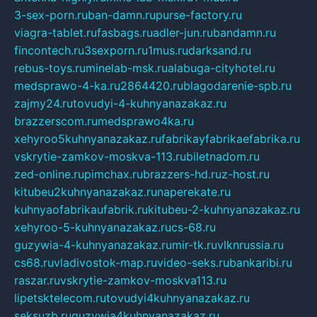
3-sex-porn.ru
ban-damn.ru
purse-factory.ru
viagra-tablet.ru
fasbags.ru
adler-jun.ru
bandamn.ru
fincontech.ru
3sexporn.ru
1mus.ru
darksand.ru
rebus-toys.ru
minelab-msk.ru
alabuga-cityhotel.ru
medsprawo-4-ka.ru
2864420.ru
blagodarenie-spb.ru
zajmy24.ru
tovudyi-4-kuhnyanazakaz.ru
brazzerscom.ru
medsprawo4ka.ru
xehyroo5kuhnyanazakaz.ru
fabrikayfabrikaefabrika.ru
vskrytie-zamkov-moskva-113.ru
biletnadom.ru
zed-online.ru
pimchax.ru
brazzers-hd.ru
z-host.ru
kitubeu2kuhnyanazakaz.ru
naperekate.ru
kuhnyaofabrikaufabrik.ru
kitubeu-2-kuhnyanazakaz.ru
xehyroo-5-kuhnyanazakaz.ru
cs-68.ru
guzywia-4-kuhnyanazakaz.ru
mir-tk.ru
vlknrussia.ru
cs68.ru
vladivostok-map.ru
video-seks.ru
bankaribi.ru
raszar.ru
vskrytie-zamkov-moskva113.ru
lipetsktelecom.ru
tovudyi4kuhnyanazakaz.ru
seksuzb.ru
guzywia4kuhnyanazakaz.ru