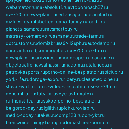
webamator.ru
ma-absolut1.ru
avtopomosch27.ru
nv-750.ru
news-plain.ru
nertansaga.ru
delanalad.ru
dizfiles.ru
youtubefree.ru
aria-family.ru
roadli.ru
planeta-samara.ru
mysmartbuy.ru
matrasy-kemerovo.ru
ashanet.ru
trade-farm.ru
dotcustoms.ru
domizbrusa9x12spb.ru
autodamp.ru
narasimha.ru
djcommodities.ru
nv750.ru
x-ton.ru
newsplain.ru
cardvoice.ru
modopaper.ru
manunae.ru
gbget.ru
alfeihavsalnassr.ru
madoma.ru
tajuncos.ru
petrovkasports.ru
porno-online-besplatno.ru
splclub.ru
york-life.ru
doroga-expo.ru
ribery.ru
cleanmedicine.ru
slovar-ivrit.ru
porno-video-besplatno.ru
seks-365.ru
ovucontrol.ru
sloty-igrovyye-avtomaty.ru
ru-industriya.ru
russkoe-porno-besplatno.ru
belgorod-day.ru
digilith.ru
pichkurovlab.ru
medic-today.ru
taksu.ru
comp123.ru
don-ykt.ru
teensvoice.ru
imgsharing.ru
domashnee-porno.ru