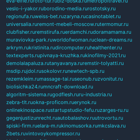
eva-elfie.ru
foto-tur.ru
biz-doska.ru
metropoltravel.ru
veslo-i-yakor.ru
borodino-media.ru
rostotsky.ru
regionufa.ru
weiss-bet.ru
zaryna.ru
casinotablet.ru
universalia.ru
remont-mebeli-moscow.ru
termomur.ru
clubfisher.ru
remstirufa.ru
erdamchi.ru
doramamama.ru
muraviovka-park.ru
worldofwoman.ru
clean-dreams.ru
arkrym.ru
kristinita.ru
dircomputer.ru
healthenter.ru
textexperts.ru
pivnaya-kruzhka.ru
kinofilmy-2021.ru
demolalapaluza.ru
tanyavanya.ru
remstir-tolyatti.ru
msdip.ru
jdol.ru
sokolovr.ru
newtech-spb.ru
rezemkleim.ru
massage-tai.ru
seonub.ru
zvonitut.ru
biolisichka24.ru
mncraft-download.ru
algoritm-sistema.ru
godflesh.ru
ru-industria.ru
zebra-tlt.ru
okna-proficom.ru
erynok.ru
onlinekinospace.ru
startupstudio-fefu.ru
zarges-ru.ru
gegenjustizunrecht.ru
autobalashov.ru
utrovortu.ru
spiski-firm.ru
elara-m.ru
kinomusorka.ru
mkcslava.ru
2bets.ru
vintovoykompressor.ru