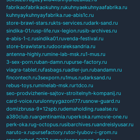
fabrikaofabrikaokuhny.ru
kuhnyaekuhnyaafabrika.ru
kuhnyaykuhnyayfabrika.ru
e-abis1c.ru
store-brawl-stars.ru
kts-services.ru
dark-sand.ru
sindika-01.ru
sp-life.ru
x-legion.ru
sib-archives.ru
e-abis-1-c.ru
sindika01.ru
venda-festival.ru
store-brawlstars.ru
dooraleksandria.ru
antenna-highly.ru
mine-lab-msk.ru
1-mus.ru
3-sex-porn.ru
ban-damn.ru
purse-factory.ru
viagra-tablet.ru
fasbags.ru
adler-jun.ru
bandamn.ru
fincontech.ru
3sexporn.ru
1mus.ru
darksand.ru
rebus-toys.ru
minelab-msk.ru
rtdco.ru
seo-prodvizhenie-sajtov-stroitelnyh-kompanij.ru
card-voice.ru
rulonnyygazon177.ru
snow-guard.ru
domizbrusa-9x12spb.ru
demaholding.ru
aalse.ru
a380club.ru
argentinamia.ru
perkoka.ru
movie-one.ru
perk-oka.ru
g-octopus.ru
sibarchives.ru
andreislyusar.ru
naruto-x.ru
pursefactory.ru
tor-lyubov-i-grom.ru
spayderhed-2022.ru
movieone.ru
evro-dez.ru