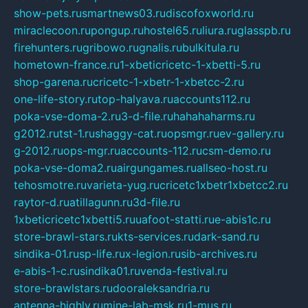
show-pets.ru
smartnews03.ru
discofoxworld.ru
miraclecoon.ru
pongup.ru
hostel65.ru
liura.ru
glasspb.ru
firehunters.ru
gribowo.ru
gnalis.ru
bulkitula.ru
hometown-france.ru
1-xbeticricetc-1-xbetti-5.ru
shop-garena.ru
cricetc-1-xbetr-1-xbetcc-2.ru
one-life-story.ru
top-halyava.ru
accounts112.ru
poka-vse-doma-2.ru
3-d-file.ru
hahahaharms.ru
g2012.ru
tst-1.ru
shaggy-cat.ru
opsmgr.ru
ev-gallery.ru
g-2012.ru
ops-mgr.ru
accounts-112.ru
csm-demo.ru
poka-vse-doma2.ru
airgungames.ru
allseo-host.ru
tehosmotre.ru
varieta-yug.ru
cricetc1xbetr1xbetcc2.ru
raytor-d.ru
atillagunn.ru
3d-file.ru
1xbeticricetc1xbetti5.ru
uafoot-statti.ru
e-abis1c.ru
store-brawl-stars.ru
kts-services.ru
dark-sand.ru
sindika-01.ru
sp-life.ru
x-legion.ru
sib-archives.ru
e-abis-1-c.ru
sindika01.ru
venda-festival.ru
store-brawlstars.ru
dooraleksandria.ru
antenna-highly.ru
mine-lab-msk.ru
1-mus.ru