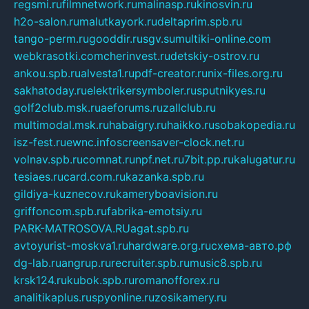
regsmi.ru
filmnetwork.ru
malinasp.ru
kinosvin.ru
h2o-salon.ru
malutkayork.ru
deltaprim.spb.ru
tango-perm.ru
gooddir.ru
sgv.su
multiki-online.com
webkrasotki.com
cherinvest.ru
detskiy-ostrov.ru
ankou.spb.ru
alvesta1.ru
pdf-creator.ru
nix-files.org.ru
sakhatoday.ru
elektrikersymboler.ru
sputnikyes.ru
golf2club.msk.ru
aeforums.ru
zallclub.ru
multimodal.msk.ru
habaigry.ru
haikko.ru
sobakopedia.ru
isz-fest.ru
ewnc.info
screensaver-clock.net.ru
volnav.spb.ru
comnat.ru
npf.net.ru
7bit.pp.ru
kalugatur.ru
tesiaes.ru
card.com.ru
kazanka.spb.ru
gildiya-kuznecov.ru
kameryboavision.ru
griffoncom.spb.ru
fabrika-emotsiy.ru
PARK-MATROSOVA.RU
agat.spb.ru
avtoyurist-moskva1.ru
hardware.org.ru
схема-авто.рф
dg-lab.ru
angrup.ru
recruiter.spb.ru
music8.spb.ru
krsk124.ru
kubok.spb.ru
romanofforex.ru
analitikaplus.ru
spyonline.ru
zosikamery.ru