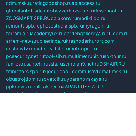
ndm.msk.ru
ratingzooshop.ru
apiaccess.ru
globalautotrade.info
bezverhovskoe.ru
drsschool.ru
ZOOSMART.SPB.RU
dalakony.ru
medikijob.ru
remontt.spb.ru
photostudia.spb.ru
myragon.ru
terramia.ru
academy62.ru
gardengallereya.ru
rti.com.ru
artem-news.ru
biserinca.ru
krasnodarkurort.com
imshowtv.ru
mebel-v-tule.ru
mobtopik.ru
pcsecurity.net.ru
tool-sib.ru
multimetrunit.ru
sp-tour.ru
fan-cs.ru
santeh-russia.ru
symbian9.net.ru
DSHAIR.RU
tmmotors.spb.ru
xjocuricopii.com
musavtomat.msk.ru
obustrojdom.ru
sovetcik.ru
ybaranovskaya.ru
ppknews.ru
cult-alshei.ru
JAPANRUSSIA.RU
proekciyamebel.ru
imper-finans.ru
rim.org.ru
glamourai.ru
brassminus.ru
zabor-pro.ru
ftn.pp.ru
dorogoe58.ru
laimengpacker.ru
kuzova-zapchasti.ru
sageerp.ru
taxodrom.ru
dsrazvitie.ru
hardcity.net.ru
ratinghomegames.ru
topservice25.ru
gubernyan.ru
gtglasslined.ru
ii4.ru
tssport.spb.ru
andorra24.com