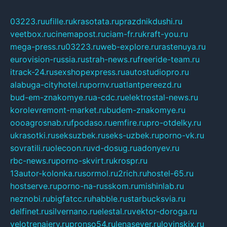
03223.ru
ufille.ru
krasotata.ru
prazdnikdushi.ru
veetbox.ru
cinemapost.ru
ciam-fr.ru
kraft-you.ru
mega-press.ru
03223.ru
web-explore.ru
rastenuya.ru
eurovision-russia.ru
strah-news.ru
freeride-team.ru
itrack-24.ru
sexshopexpress.ru
autostudiopro.ru
alabuga-cityhotel.ru
pornv.ru
atlantpereezd.ru
bud-em-znakomye.ru
a-cdc.ru
elektrostal-news.ru
korolevremont-market.ru
budem-znakomye.ru
oooagrosnab.ru
fpodaso.ru
emfire.ru
pro-otdelky.ru
ukrasotki.ru
seksuzbek.ru
seks-uzbek.ru
porno-vk.ru
sovratili.ru
olecoon.ru
vd-dosug.ru
adonyev.ru
rbc-news.ru
porno-skvirt.ru
krospr.ru
13autor-kolonka.ru
sormol.ru
2rich.ru
hostel-65.ru
hostserve.ru
porno-na-russkom.ru
mishinlab.ru
neznobi.ru
bigfatcc.ru
habble.ru
starbucksvia.ru
delfinet.ru
silvernano.ru
elestal.ru
vektor-doroga.ru
velotrenajery.ru
pronso54.ru
lenasever.ru
lovinskix.ru