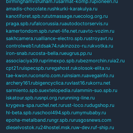
birminghamvsfulham.ru
sarmat-komp.ru
pioneeri.ru
amadis-chocolate.ru
shkurki-karakulya.ru
kanotiforet.spb.ru
tutmassage.ru
ecolog.org.ru
praga.spb.ru
falcorussia.ru
autodoctorservis.ru
kamertondom.spb.ru
net-life.net.ru
avto-vozim.ru
sakhcamera.ru
alliance-electro.spb.ru
stroyavt.ru
controlweb1.ru
tdsak74.ru
kinzozo-ru.ru
kvotka.ru
iron-snab.ru
costa-bella.ru
eugrus.pp.ru
associaciya39.ru
primexpo.spb.ru
bezmorchin.ru
ia2.ru
cpt21.ru
ispecspb.ru
regahost.ru
kolosok-elita.ru
tae-kwon.ru
consrio.com.ru
insiam.ru
avegainfo.ru
archery161.ru
bigencyclica.ru
vlast16.ru
korru.net
sarmiento.spb.su
extelopedia.ru
lammin-suo.spb.ru
iskatour.spb.ru
snpi.org.ru
running-line.ru
krygeva-spa.ru
chel.net.ru
rust-loco.ru
dugshop.ru
hl-beta.spb.ru
school494.spb.ru
mymubaby.ru
epoha-metalband.ru
ngr.spb.ru
rusgosnews.com
dieselvostok.ru
24hostel.msk.ru
w-dev.ru
f-ship.ru