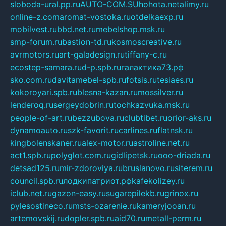
sloboda-ural.pp.ru
AUTO-COM.SU
hohota.net
alimy.ru
online-z.com
aromat-vostoka.ru
otdelkaexp.ru
mobilvest.ru
bbd.net.ru
mebelshop.msk.ru
smp-forum.ru
bastion-td.ru
kosmoscreative.ru
avrmotors.ru
art-galadesign.ru
tiffany-c.ru
ecostep-samara.ru
d-p.spb.ru
галактика73.рф
sko.com.ru
davitamebel-spb.ru
fotsis.ru
tesiaes.ru
kokoroyari.spb.ru
blesna-kazan.ru
mossilver.ru
lenderoq.ru
sergeydobrin.ru
tochkazvuka.msk.ru
people-of-art.ru
bezzubova.ru
clubtibet.ru
orior-aks.ru
dynamoauto.ru
szk-favorit.ru
carlines.ru
flatnsk.ru
kingbolenskaner.ru
alex-motor.ru
astroline.net.ru
act1.spb.ru
polyglot.com.ru
gidlipetsk.ru
ooo-driada.ru
detsad125.ru
mir-zdoroviya.ru
bruslanovo.ru
siterem.ru
council.spb.ru
лодкипатриот.рф
kafekolizey.ru
iclub.net.ru
gazon-easy.ru
sugarepilekb.ru
grinox.ru
pylesostineco.ru
msts-ozarenie.ru
kameryjooan.ru
artemovskij.ru
dopler.spb.ru
aid70.ru
metall-perm.ru