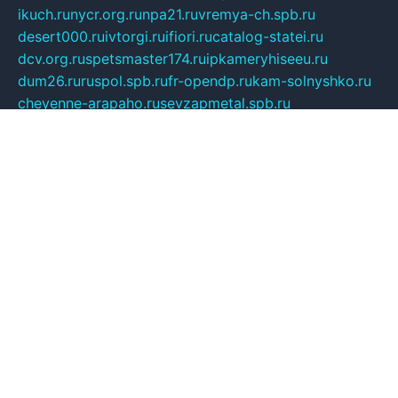
ikuch.ru
nycr.org.ru
npa21.ru
vremya-ch.spb.ru
desert000.ru
ivtorgi.ru
ifiori.ru
catalog-statei.ru
dcv.org.ru
spetsmaster174.ru
ipkameryhiseeu.ru
dum26.ru
ruspol.spb.ru
fr-opendp.ru
kam-solnyshko.ru
cheyenne-arapaho.ru
sevzapmetal.spb.ru
ted-lapidus.spb.ru
parasite-eliminator.ru
sigma-complete.ru
modernworld.ru
dama-moda.ru
eholot-group.ru
sk-nvkz.ru
DRONGOLD.RU
democratia2.ru
i-farmer.ru
mass-sport.org
jablonex.spb.ru
bookmess.ru
linkword.ru
refineua.com.ru
cs-spec.net.ru
altay-mebel.ru
DNK-THEATRE.RU
mechaniks.spb.ru
ipcamtechage.ru
skosta.ru
a-sun.ru
stroy-ldsp.ru
snowlands.org.ru
childrensshoes.ru
mrlizzy.ru
mebelsofiakrd.ru
bulizhenko.ru
rumantick.net.ru
mtszerno.ru
daily-fishing.ru
glushiteli-v-spb.ru
megasat.org.ru
localization.net.ru
flyingfish.pp.ru
ds5teremok.ru
aclib.spb.ru
komissionka30.ru
mag-profit.ru