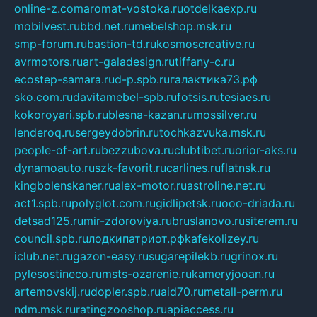
online-z.com
aromat-vostoka.ru
otdelkaexp.ru
mobilvest.ru
bbd.net.ru
mebelshop.msk.ru
smp-forum.ru
bastion-td.ru
kosmoscreative.ru
avrmotors.ru
art-galadesign.ru
tiffany-c.ru
ecostep-samara.ru
d-p.spb.ru
галактика73.рф
sko.com.ru
davitamebel-spb.ru
fotsis.ru
tesiaes.ru
kokoroyari.spb.ru
blesna-kazan.ru
mossilver.ru
lenderoq.ru
sergeydobrin.ru
tochkazvuka.msk.ru
people-of-art.ru
bezzubova.ru
clubtibet.ru
orior-aks.ru
dynamoauto.ru
szk-favorit.ru
carlines.ru
flatnsk.ru
kingbolenskaner.ru
alex-motor.ru
astroline.net.ru
act1.spb.ru
polyglot.com.ru
gidlipetsk.ru
ooo-driada.ru
detsad125.ru
mir-zdoroviya.ru
bruslanovo.ru
siterem.ru
council.spb.ru
лодкипатриот.рф
kafekolizey.ru
iclub.net.ru
gazon-easy.ru
sugarepilekb.ru
grinox.ru
pylesostineco.ru
msts-ozarenie.ru
kameryjooan.ru
artemovskij.ru
dopler.spb.ru
aid70.ru
metall-perm.ru
ndm.msk.ru
ratingzooshop.ru
apiaccess.ru