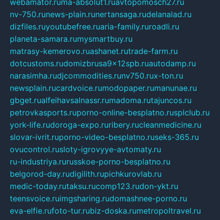
webamator.ru
ma-absolut1.ru
avtopomosch27.ru
nv-750.ru
news-plain.ru
nertansaga.ru
delanalad.ru
dizfiles.ru
youtubefree.ru
aria-family.ru
roadli.ru
planeta-samara.ru
mysmartbuy.ru
matrasy-kemerovo.ru
ashanet.ru
trade-farm.ru
dotcustoms.ru
domizbrusa9x12spb.ru
autodamp.ru
narasimha.ru
djcommodities.ru
nv750.ru
x-ton.ru
newsplain.ru
cardvoice.ru
modopaper.ru
manunae.ru
gbget.ru
alfeihavsalnassr.ru
madoma.ru
tajuncos.ru
petrovkasports.ru
porno-online-besplatno.ru
splclub.ru
york-life.ru
doroga-expo.ru
ribery.ru
cleanmedicine.ru
slovar-ivrit.ru
porno-video-besplatno.ru
seks-365.ru
ovucontrol.ru
sloty-igrovyye-avtomaty.ru
ru-industriya.ru
russkoe-porno-besplatno.ru
belgorod-day.ru
digilith.ru
pichkurovlab.ru
medic-today.ru
taksu.ru
comp123.ru
don-ykt.ru
teensvoice.ru
imgsharing.ru
domashnee-porno.ru
eva-elfie.ru
foto-tur.ru
biz-doska.ru
metropoltravel.ru