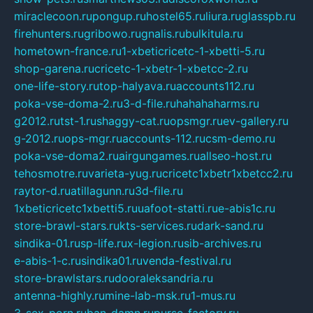
miraclecoon.ru
pongup.ru
hostel65.ru
liura.ru
glasspb.ru
firehunters.ru
gribowo.ru
gnalis.ru
bulkitula.ru
hometown-france.ru
1-xbeticricetc-1-xbetti-5.ru
shop-garena.ru
cricetc-1-xbetr-1-xbetcc-2.ru
one-life-story.ru
top-halyava.ru
accounts112.ru
poka-vse-doma-2.ru
3-d-file.ru
hahahaharms.ru
g2012.ru
tst-1.ru
shaggy-cat.ru
opsmgr.ru
ev-gallery.ru
g-2012.ru
ops-mgr.ru
accounts-112.ru
csm-demo.ru
poka-vse-doma2.ru
airgungames.ru
allseo-host.ru
tehosmotre.ru
varieta-yug.ru
cricetc1xbetr1xbetcc2.ru
raytor-d.ru
atillagunn.ru
3d-file.ru
1xbeticricetc1xbetti5.ru
uafoot-statti.ru
e-abis1c.ru
store-brawl-stars.ru
kts-services.ru
dark-sand.ru
sindika-01.ru
sp-life.ru
x-legion.ru
sib-archives.ru
e-abis-1-c.ru
sindika01.ru
venda-festival.ru
store-brawlstars.ru
dooraleksandria.ru
antenna-highly.ru
mine-lab-msk.ru
1-mus.ru
3-sex-porn.ru
ban-damn.ru
purse-factory.ru