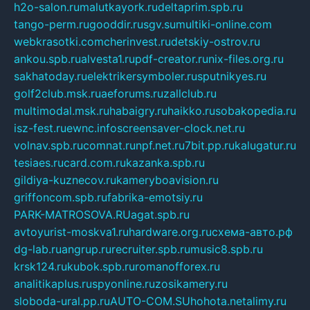
h2o-salon.ru
malutkayork.ru
deltaprim.spb.ru
tango-perm.ru
gooddir.ru
sgv.su
multiki-online.com
webkrasotki.com
cherinvest.ru
detskiy-ostrov.ru
ankou.spb.ru
alvesta1.ru
pdf-creator.ru
nix-files.org.ru
sakhatoday.ru
elektrikersymboler.ru
sputnikyes.ru
golf2club.msk.ru
aeforums.ru
zallclub.ru
multimodal.msk.ru
habaigry.ru
haikko.ru
sobakopedia.ru
isz-fest.ru
ewnc.info
screensaver-clock.net.ru
volnav.spb.ru
comnat.ru
npf.net.ru
7bit.pp.ru
kalugatur.ru
tesiaes.ru
card.com.ru
kazanka.spb.ru
gildiya-kuznecov.ru
kameryboavision.ru
griffoncom.spb.ru
fabrika-emotsiy.ru
PARK-MATROSOVA.RU
agat.spb.ru
avtoyurist-moskva1.ru
hardware.org.ru
схема-авто.рф
dg-lab.ru
angrup.ru
recruiter.spb.ru
music8.spb.ru
krsk124.ru
kubok.spb.ru
romanofforex.ru
analitikaplus.ru
spyonline.ru
zosikamery.ru
sloboda-ural.pp.ru
AUTO-COM.SU
hohota.net
alimy.ru