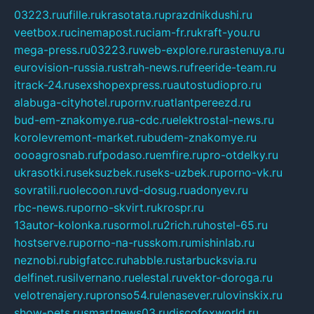
03223.ru
ufille.ru
krasotata.ru
prazdnikdushi.ru
veetbox.ru
cinemapost.ru
ciam-fr.ru
kraft-you.ru
mega-press.ru
03223.ru
web-explore.ru
rastenuya.ru
eurovision-russia.ru
strah-news.ru
freeride-team.ru
itrack-24.ru
sexshopexpress.ru
autostudiopro.ru
alabuga-cityhotel.ru
pornv.ru
atlantpereezd.ru
bud-em-znakomye.ru
a-cdc.ru
elektrostal-news.ru
korolevremont-market.ru
budem-znakomye.ru
oooagrosnab.ru
fpodaso.ru
emfire.ru
pro-otdelky.ru
ukrasotki.ru
seksuzbek.ru
seks-uzbek.ru
porno-vk.ru
sovratili.ru
olecoon.ru
vd-dosug.ru
adonyev.ru
rbc-news.ru
porno-skvirt.ru
krospr.ru
13autor-kolonka.ru
sormol.ru
2rich.ru
hostel-65.ru
hostserve.ru
porno-na-russkom.ru
mishinlab.ru
neznobi.ru
bigfatcc.ru
habble.ru
starbucksvia.ru
delfinet.ru
silvernano.ru
elestal.ru
vektor-doroga.ru
velotrenajery.ru
pronso54.ru
lenasever.ru
lovinskix.ru
show-pets.ru
smartnews03.ru
discofoxworld.ru