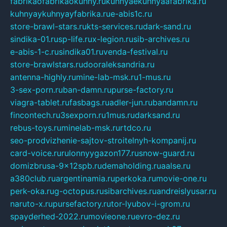
fabrikaofabrikaokuhny.ru
kuhnyaekuhnyaafabrika.ru
kuhnyaykuhnyayfabrika.ru
e-abis1c.ru
store-brawl-stars.ru
kts-services.ru
dark-sand.ru
sindika-01.ru
sp-life.ru
x-legion.ru
sib-archives.ru
e-abis-1-c.ru
sindika01.ru
venda-festival.ru
store-brawlstars.ru
dooraleksandria.ru
antenna-highly.ru
mine-lab-msk.ru
1-mus.ru
3-sex-porn.ru
ban-damn.ru
purse-factory.ru
viagra-tablet.ru
fasbags.ru
adler-jun.ru
bandamn.ru
fincontech.ru
3sexporn.ru
1mus.ru
darksand.ru
rebus-toys.ru
minelab-msk.ru
rtdco.ru
seo-prodvizhenie-sajtov-stroitelnyh-kompanij.ru
card-voice.ru
rulonnyygazon177.ru
snow-guard.ru
domizbrusa-9x12spb.ru
demaholding.ru
aalse.ru
a380club.ru
argentinamia.ru
perkoka.ru
movie-one.ru
perk-oka.ru
g-octopus.ru
sibarchives.ru
andreislyusar.ru
naruto-x.ru
pursefactory.ru
tor-lyubov-i-grom.ru
spayderhed-2022.ru
movieone.ru
evro-dez.ru