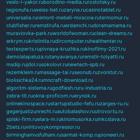
veslo-i-yakor.ru
borodino-media.ru
rostotsky.ru
regionufa.ru
weiss-bet.ru
zaryna.ru
casinotablet.ru
universalia.ru
remont-mebeli-moscow.ru
termomur.ru
clubfisher.ru
remstirufa.ru
erdamchi.ru
doramamama.ru
muraviovka-park.ru
worldofwoman.ru
clean-dreams.ru
arkrym.ru
kristinita.ru
dircomputer.ru
healthenter.ru
textexperts.ru
pivnaya-kruzhka.ru
kinofilmy-2021.ru
demolalapaluza.ru
tanyavanya.ru
remstir-tolyatti.ru
msdip.ru
jdol.ru
sokolovr.ru
newtech-spb.ru
rezemkleim.ru
massage-tai.ru
seonub.ru
zvonitut.ru
biolisichka24.ru
mncraft-download.ru
algoritm-sistema.ru
godflesh.ru
ru-industria.ru
zebra-tlt.ru
okna-proficom.ru
erynok.ru
onlinekinospace.ru
startupstudio-fefu.ru
zarges-ru.ru
gegenjustizunrecht.ru
autobalashov.ru
utrovortu.ru
spiski-firm.ru
elara-m.ru
kinomusorka.ru
mkcslava.ru
2bets.ru
vintovoykompressor.ru
birminghamvsfulham.ru
sarmat-komp.ru
pioneeri.ru