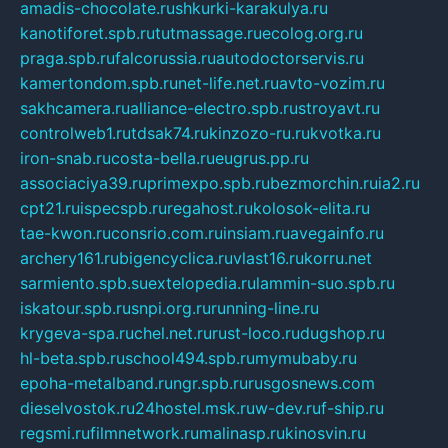
amadis-chocolate.ru
shkurki-karakulya.ru
kanotiforet.spb.ru
tutmassage.ru
ecolog.org.ru
praga.spb.ru
falcorussia.ru
autodoctorservis.ru
kamertondom.spb.ru
net-life.net.ru
avto-vozim.ru
sakhcamera.ru
alliance-electro.spb.ru
stroyavt.ru
controlweb1.ru
tdsak74.ru
kinzozo-ru.ru
kvotka.ru
iron-snab.ru
costa-bella.ru
eugrus.pp.ru
associaciya39.ru
primexpo.spb.ru
bezmorchin.ru
ia2.ru
cpt21.ru
ispecspb.ru
regahost.ru
kolosok-elita.ru
tae-kwon.ru
consrio.com.ru
insiam.ru
avegainfo.ru
archery161.ru
bigencyclica.ru
vlast16.ru
korru.net
sarmiento.spb.su
extelopedia.ru
lammin-suo.spb.ru
iskatour.spb.ru
snpi.org.ru
running-line.ru
krygeva-spa.ru
chel.net.ru
rust-loco.ru
dugshop.ru
hl-beta.spb.ru
school494.spb.ru
mymubaby.ru
epoha-metalband.ru
ngr.spb.ru
rusgosnews.com
dieselvostok.ru
24hostel.msk.ru
w-dev.ru
f-ship.ru
regsmi.ru
filmnetwork.ru
malinasp.ru
kinosvin.ru