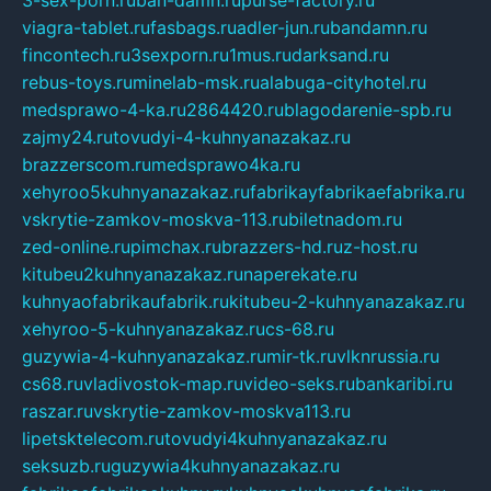
viagra-tablet.ru
fasbags.ru
adler-jun.ru
bandamn.ru
fincontech.ru
3sexporn.ru
1mus.ru
darksand.ru
rebus-toys.ru
minelab-msk.ru
alabuga-cityhotel.ru
medsprawo-4-ka.ru
2864420.ru
blagodarenie-spb.ru
zajmy24.ru
tovudyi-4-kuhnyanazakaz.ru
brazzerscom.ru
medsprawo4ka.ru
xehyroo5kuhnyanazakaz.ru
fabrikayfabrikaefabrika.ru
vskrytie-zamkov-moskva-113.ru
biletnadom.ru
zed-online.ru
pimchax.ru
brazzers-hd.ru
z-host.ru
kitubeu2kuhnyanazakaz.ru
naperekate.ru
kuhnyaofabrikaufabrik.ru
kitubeu-2-kuhnyanazakaz.ru
xehyroo-5-kuhnyanazakaz.ru
cs-68.ru
guzywia-4-kuhnyanazakaz.ru
mir-tk.ru
vlknrussia.ru
cs68.ru
vladivostok-map.ru
video-seks.ru
bankaribi.ru
raszar.ru
vskrytie-zamkov-moskva113.ru
lipetsktelecom.ru
tovudyi4kuhnyanazakaz.ru
seksuzb.ru
guzywia4kuhnyanazakaz.ru