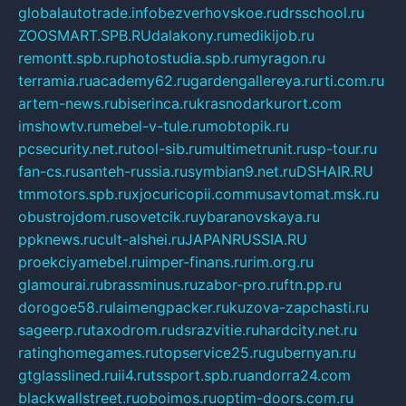
globalautotrade.info
bezverhovskoe.ru
drsschool.ru
ZOOSMART.SPB.RU
dalakony.ru
medikijob.ru
remontt.spb.ru
photostudia.spb.ru
myragon.ru
terramia.ru
academy62.ru
gardengallereya.ru
rti.com.ru
artem-news.ru
biserinca.ru
krasnodarkurort.com
imshowtv.ru
mebel-v-tule.ru
mobtopik.ru
pcsecurity.net.ru
tool-sib.ru
multimetrunit.ru
sp-tour.ru
fan-cs.ru
santeh-russia.ru
symbian9.net.ru
DSHAIR.RU
tmmotors.spb.ru
xjocuricopii.com
musavtomat.msk.ru
obustrojdom.ru
sovetcik.ru
ybaranovskaya.ru
ppknews.ru
cult-alshei.ru
JAPANRUSSIA.RU
proekciyamebel.ru
imper-finans.ru
rim.org.ru
glamourai.ru
brassminus.ru
zabor-pro.ru
ftn.pp.ru
dorogoe58.ru
laimengpacker.ru
kuzova-zapchasti.ru
sageerp.ru
taxodrom.ru
dsrazvitie.ru
hardcity.net.ru
ratinghomegames.ru
topservice25.ru
gubernyan.ru
gtglasslined.ru
ii4.ru
tssport.spb.ru
andorra24.com
blackwallstreet.ru
oboimos.ru
optim-doors.com.ru