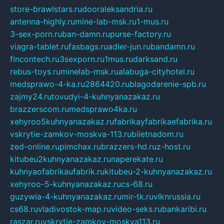
store-brawlstars.ru
dooraleksandria.ru
antenna-highly.ru
mine-lab-msk.ru
1-mus.ru
3-sex-porn.ru
ban-damn.ru
purse-factory.ru
viagra-tablet.ru
fasbags.ru
adler-jun.ru
bandamn.ru
fincontech.ru
3sexporn.ru
1mus.ru
darksand.ru
rebus-toys.ru
minelab-msk.ru
alabuga-cityhotel.ru
medsprawo-4-ka.ru
2864420.ru
blagodarenie-spb.ru
zajmy24.ru
tovudyi-4-kuhnyanazakaz.ru
brazzerscom.ru
medsprawo4ka.ru
xehyroo5kuhnyanazakaz.ru
fabrikayfabrikaefabrika.ru
vskrytie-zamkov-moskva-113.ru
biletnadom.ru
zed-online.ru
pimchax.ru
brazzers-hd.ru
z-host.ru
kitubeu2kuhnyanazakaz.ru
naperekate.ru
kuhnyaofabrikaufabrik.ru
kitubeu-2-kuhnyanazakaz.ru
xehyroo-5-kuhnyanazakaz.ru
cs-68.ru
guzywia-4-kuhnyanazakaz.ru
mir-tk.ru
vlknrussia.ru
cs68.ru
vladivostok-map.ru
video-seks.ru
bankaribi.ru
raszar.ru
vskrytie-zamkov-moskva113.ru