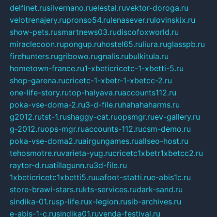
delfinet.ru
silvernano.ru
elestal.ru
vektor-doroga.ru
velotrenajery.ru
pronso54.ru
lenasever.ru
lovinskix.ru
show-pets.ru
smartnews03.ru
discofoxworld.ru
miraclecoon.ru
pongup.ru
hostel65.ru
liura.ru
glasspb.ru
firehunters.ru
gribowo.ru
gnalis.ru
bulkitula.ru
hometown-france.ru
1-xbeticricetc-1-xbetti-5.ru
shop-garena.ru
cricetc-1-xbetr-1-xbetcc-2.ru
one-life-story.ru
top-halyava.ru
accounts112.ru
poka-vse-doma-2.ru
3-d-file.ru
hahahaharms.ru
g2012.ru
tst-1.ru
shaggy-cat.ru
opsmgr.ru
ev-gallery.ru
g-2012.ru
ops-mgr.ru
accounts-112.ru
csm-demo.ru
poka-vse-doma2.ru
airgungames.ru
allseo-host.ru
tehosmotre.ru
varieta-yug.ru
cricetc1xbetr1xbetcc2.ru
raytor-d.ru
atillagunn.ru
3d-file.ru
1xbeticricetc1xbetti5.ru
uafoot-statti.ru
e-abis1c.ru
store-brawl-stars.ru
kts-services.ru
dark-sand.ru
sindika-01.ru
sp-life.ru
x-legion.ru
sib-archives.ru
e-abis-1-c.ru
sindika01.ru
venda-festival.ru