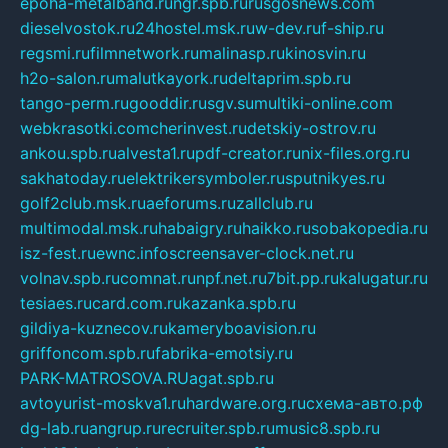
epoha-metalband.ru
ngr.spb.ru
rusgosnews.com
dieselvostok.ru
24hostel.msk.ru
w-dev.ru
f-ship.ru
regsmi.ru
filmnetwork.ru
malinasp.ru
kinosvin.ru
h2o-salon.ru
malutkayork.ru
deltaprim.spb.ru
tango-perm.ru
gooddir.ru
sgv.su
multiki-online.com
webkrasotki.com
cherinvest.ru
detskiy-ostrov.ru
ankou.spb.ru
alvesta1.ru
pdf-creator.ru
nix-files.org.ru
sakhatoday.ru
elektrikersymboler.ru
sputnikyes.ru
golf2club.msk.ru
aeforums.ru
zallclub.ru
multimodal.msk.ru
habaigry.ru
haikko.ru
sobakopedia.ru
isz-fest.ru
ewnc.info
screensaver-clock.net.ru
volnav.spb.ru
comnat.ru
npf.net.ru
7bit.pp.ru
kalugatur.ru
tesiaes.ru
card.com.ru
kazanka.spb.ru
gildiya-kuznecov.ru
kameryboavision.ru
griffoncom.spb.ru
fabrika-emotsiy.ru
PARK-MATROSOVA.RU
agat.spb.ru
avtoyurist-moskva1.ru
hardware.org.ru
схема-авто.рф
dg-lab.ru
angrup.ru
recruiter.spb.ru
music8.spb.ru