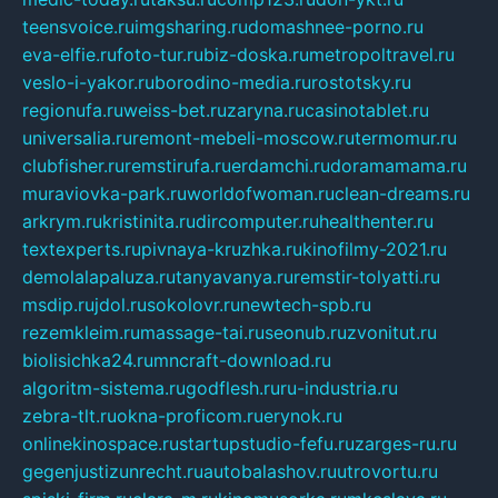
teensvoice.ru
imgsharing.ru
domashnee-porno.ru
eva-elfie.ru
foto-tur.ru
biz-doska.ru
metropoltravel.ru
veslo-i-yakor.ru
borodino-media.ru
rostotsky.ru
regionufa.ru
weiss-bet.ru
zaryna.ru
casinotablet.ru
universalia.ru
remont-mebeli-moscow.ru
termomur.ru
clubfisher.ru
remstirufa.ru
erdamchi.ru
doramamama.ru
muraviovka-park.ru
worldofwoman.ru
clean-dreams.ru
arkrym.ru
kristinita.ru
dircomputer.ru
healthenter.ru
textexperts.ru
pivnaya-kruzhka.ru
kinofilmy-2021.ru
demolalapaluza.ru
tanyavanya.ru
remstir-tolyatti.ru
msdip.ru
jdol.ru
sokolovr.ru
newtech-spb.ru
rezemkleim.ru
massage-tai.ru
seonub.ru
zvonitut.ru
biolisichka24.ru
mncraft-download.ru
algoritm-sistema.ru
godflesh.ru
ru-industria.ru
zebra-tlt.ru
okna-proficom.ru
erynok.ru
onlinekinospace.ru
startupstudio-fefu.ru
zarges-ru.ru
gegenjustizunrecht.ru
autobalashov.ru
utrovortu.ru