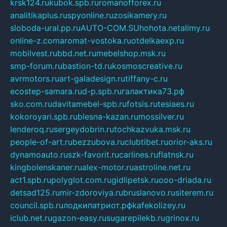
krsk124.ru
kubok.spb.ru
romanofforex.ru
analitikaplus.ru
spyonline.ru
zosikamery.ru
sloboda-ural.pp.ru
AUTO-COM.SU
hohota.net
alimy.ru
online-z.com
aromat-vostoka.ru
otdelkaexp.ru
mobilvest.ru
bbd.net.ru
mebelshop.msk.ru
smp-forum.ru
bastion-td.ru
kosmoscreative.ru
avrmotors.ru
art-galadesign.ru
tiffany-c.ru
ecostep-samara.ru
d-p.spb.ru
галактика73.рф
sko.com.ru
davitamebel-spb.ru
fotsis.ru
tesiaes.ru
kokoroyari.spb.ru
blesna-kazan.ru
mossilver.ru
lenderoq.ru
sergeydobrin.ru
tochkazvuka.msk.ru
people-of-art.ru
bezzubova.ru
clubtibet.ru
orior-aks.ru
dynamoauto.ru
szk-favorit.ru
carlines.ru
flatnsk.ru
kingbolenskaner.ru
alex-motor.ru
astroline.net.ru
act1.spb.ru
polyglot.com.ru
gidlipetsk.ru
ooo-driada.ru
detsad125.ru
mir-zdoroviya.ru
bruslanovo.ru
siterem.ru
council.spb.ru
лодкипатриот.рф
kafekolizey.ru
iclub.net.ru
gazon-easy.ru
sugarepilekb.ru
grinox.ru