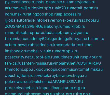
pylesostineco.ru
msts-ozarenie.ru
kameryjooan.ru
artemovskij.ru
dopler.spb.ru
aid70.ru
metall-perm.ru
ndm.msk.ru
ratingzooshop.ru
apiaccess.ru
globalautotrade.info
bezverhovskoe.ru
drsschool.ru
ZOOSMART.SPB.RU
dalakony.ru
medikijob.ru
remontt.spb.ru
photostudia.spb.ru
myragon.ru
terramia.ru
academy62.ru
gardengallereya.ru
rti.com.ru
artem-news.ru
biserinca.ru
krasnodarkurort.com
imshowtv.ru
mebel-v-tule.ru
mobtopik.ru
pcsecurity.net.ru
tool-sib.ru
multimetrunit.ru
sp-tour.ru
fan-cs.ru
santeh-russia.ru
symbian9.net.ru
DSHAIR.RU
tmmotors.spb.ru
xjocuricopii.com
musavtomat.msk.ru
obustrojdom.ru
sovetcik.ru
ybaranovskaya.ru
ppknews.ru
cult-alshei.ru
JAPANRUSSIA.RU
proekciyamebel.ru
imper-finans.ru
rim.org.ru
glamourai.ru
brassminus.ru
zabor-pro.ru
ftn.pp.ru
dorogoe58.ru
laimengpacker.ru
kuzova-zapchasti.ru
sageerp.ru
taxodrom.ru
dsrazvitie.ru
hardcity.net.ru