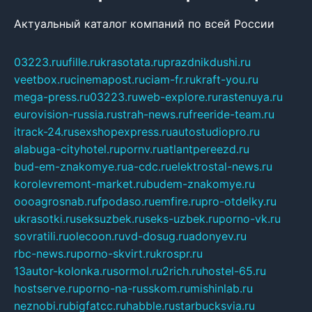
Актуальный каталог компаний по всей России
03223.ru
ufille.ru
krasotata.ru
prazdnikdushi.ru
veetbox.ru
cinemapost.ru
ciam-fr.ru
kraft-you.ru
mega-press.ru
03223.ru
web-explore.ru
rastenuya.ru
eurovision-russia.ru
strah-news.ru
freeride-team.ru
itrack-24.ru
sexshopexpress.ru
autostudiopro.ru
alabuga-cityhotel.ru
pornv.ru
atlantpereezd.ru
bud-em-znakomye.ru
a-cdc.ru
elektrostal-news.ru
korolevremont-market.ru
budem-znakomye.ru
oooagrosnab.ru
fpodaso.ru
emfire.ru
pro-otdelky.ru
ukrasotki.ru
seksuzbek.ru
seks-uzbek.ru
porno-vk.ru
sovratili.ru
olecoon.ru
vd-dosug.ru
adonyev.ru
rbc-news.ru
porno-skvirt.ru
krospr.ru
13autor-kolonka.ru
sormol.ru
2rich.ru
hostel-65.ru
hostserve.ru
porno-na-russkom.ru
mishinlab.ru
neznobi.ru
bigfatcc.ru
habble.ru
starbucksvia.ru