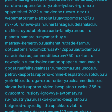
naruto-x.ru
pursefactory.ru
tor-lyubov-i-grom.ru
spayderhed-2022.ru
movieone.ru
evro-dez.ru
webamator.ru
ma-absolut1.ru
avtopomosch27.ru
nv-750.ru
news-plain.ru
nertansaga.ru
delanalad.ru
dizfiles.ru
youtubefree.ru
aria-family.ru
roadli.ru
planeta-samara.ru
mysmartbuy.ru
matrasy-kemerovo.ru
ashanet.ru
trade-farm.ru
dotcustoms.ru
domizbrusa9x12spb.ru
autodamp.ru
narasimha.ru
djcommodities.ru
nv750.ru
x-ton.ru
newsplain.ru
cardvoice.ru
modopaper.ru
manunae.ru
gbget.ru
alfeihavsalnassr.ru
madoma.ru
tajuncos.ru
petrovkasports.ru
porno-online-besplatno.ru
splclub.ru
york-life.ru
doroga-expo.ru
ribery.ru
cleanmedicine.ru
slovar-ivrit.ru
porno-video-besplatno.ru
seks-365.ru
ovucontrol.ru
sloty-igrovyye-avtomaty.ru
ru-industriya.ru
russkoe-porno-besplatno.ru
belgorod-day.ru
digilith.ru
pichkurovlab.ru
medic-today.ru
taksu.ru
comp123.ru
don-ykt.ru