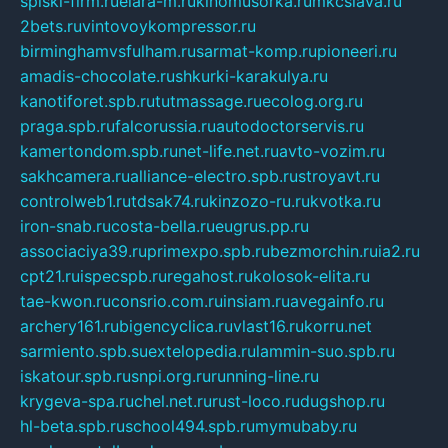
spiski-firm.ru
elara-m.ru
kinomusorka.ru
mkcslava.ru
2bets.ru
vintovoykompressor.ru
birminghamvsfulham.ru
sarmat-komp.ru
pioneeri.ru
amadis-chocolate.ru
shkurki-karakulya.ru
kanotiforet.spb.ru
tutmassage.ru
ecolog.org.ru
praga.spb.ru
falcorussia.ru
autodoctorservis.ru
kamertondom.spb.ru
net-life.net.ru
avto-vozim.ru
sakhcamera.ru
alliance-electro.spb.ru
stroyavt.ru
controlweb1.ru
tdsak74.ru
kinzozo-ru.ru
kvotka.ru
iron-snab.ru
costa-bella.ru
eugrus.pp.ru
associaciya39.ru
primexpo.spb.ru
bezmorchin.ru
ia2.ru
cpt21.ru
ispecspb.ru
regahost.ru
kolosok-elita.ru
tae-kwon.ru
consrio.com.ru
insiam.ru
avegainfo.ru
archery161.ru
bigencyclica.ru
vlast16.ru
korru.net
sarmiento.spb.su
extelopedia.ru
lammin-suo.spb.ru
iskatour.spb.ru
snpi.org.ru
running-line.ru
krygeva-spa.ru
chel.net.ru
rust-loco.ru
dugshop.ru
hl-beta.spb.ru
school494.spb.ru
mymubaby.ru