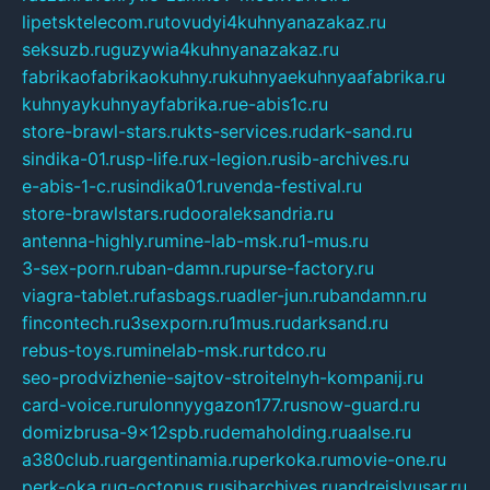
lipetsktelecom.ru
tovudyi4kuhnyanazakaz.ru
seksuzb.ru
guzywia4kuhnyanazakaz.ru
fabrikaofabrikaokuhny.ru
kuhnyaekuhnyaafabrika.ru
kuhnyaykuhnyayfabrika.ru
e-abis1c.ru
store-brawl-stars.ru
kts-services.ru
dark-sand.ru
sindika-01.ru
sp-life.ru
x-legion.ru
sib-archives.ru
e-abis-1-c.ru
sindika01.ru
venda-festival.ru
store-brawlstars.ru
dooraleksandria.ru
antenna-highly.ru
mine-lab-msk.ru
1-mus.ru
3-sex-porn.ru
ban-damn.ru
purse-factory.ru
viagra-tablet.ru
fasbags.ru
adler-jun.ru
bandamn.ru
fincontech.ru
3sexporn.ru
1mus.ru
darksand.ru
rebus-toys.ru
minelab-msk.ru
rtdco.ru
seo-prodvizhenie-sajtov-stroitelnyh-kompanij.ru
card-voice.ru
rulonnyygazon177.ru
snow-guard.ru
domizbrusa-9x12spb.ru
demaholding.ru
aalse.ru
a380club.ru
argentinamia.ru
perkoka.ru
movie-one.ru
perk-oka.ru
g-octopus.ru
sibarchives.ru
andreislyusar.ru