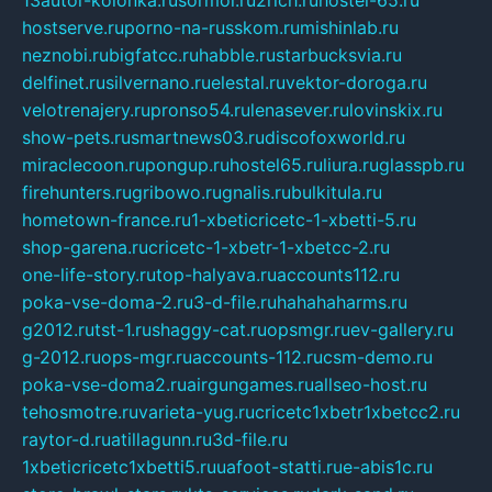
13autor-kolonka.ru
sormol.ru
2rich.ru
hostel-65.ru
hostserve.ru
porno-na-russkom.ru
mishinlab.ru
neznobi.ru
bigfatcc.ru
habble.ru
starbucksvia.ru
delfinet.ru
silvernano.ru
elestal.ru
vektor-doroga.ru
velotrenajery.ru
pronso54.ru
lenasever.ru
lovinskix.ru
show-pets.ru
smartnews03.ru
discofoxworld.ru
miraclecoon.ru
pongup.ru
hostel65.ru
liura.ru
glasspb.ru
firehunters.ru
gribowo.ru
gnalis.ru
bulkitula.ru
hometown-france.ru
1-xbeticricetc-1-xbetti-5.ru
shop-garena.ru
cricetc-1-xbetr-1-xbetcc-2.ru
one-life-story.ru
top-halyava.ru
accounts112.ru
poka-vse-doma-2.ru
3-d-file.ru
hahahaharms.ru
g2012.ru
tst-1.ru
shaggy-cat.ru
opsmgr.ru
ev-gallery.ru
g-2012.ru
ops-mgr.ru
accounts-112.ru
csm-demo.ru
poka-vse-doma2.ru
airgungames.ru
allseo-host.ru
tehosmotre.ru
varieta-yug.ru
cricetc1xbetr1xbetcc2.ru
raytor-d.ru
atillagunn.ru
3d-file.ru
1xbeticricetc1xbetti5.ru
uafoot-statti.ru
e-abis1c.ru