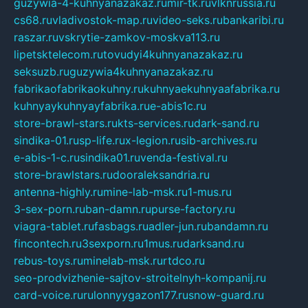
guzywia-4-kuhnyanazakaz.ru
mir-tk.ru
vlknrussia.ru
cs68.ru
vladivostok-map.ru
video-seks.ru
bankaribi.ru
raszar.ru
vskrytie-zamkov-moskva113.ru
lipetsktelecom.ru
tovudyi4kuhnyanazakaz.ru
seksuzb.ru
guzywia4kuhnyanazakaz.ru
fabrikaofabrikaokuhny.ru
kuhnyaekuhnyaafabrika.ru
kuhnyaykuhnyayfabrika.ru
e-abis1c.ru
store-brawl-stars.ru
kts-services.ru
dark-sand.ru
sindika-01.ru
sp-life.ru
x-legion.ru
sib-archives.ru
e-abis-1-c.ru
sindika01.ru
venda-festival.ru
store-brawlstars.ru
dooraleksandria.ru
antenna-highly.ru
mine-lab-msk.ru
1-mus.ru
3-sex-porn.ru
ban-damn.ru
purse-factory.ru
viagra-tablet.ru
fasbags.ru
adler-jun.ru
bandamn.ru
fincontech.ru
3sexporn.ru
1mus.ru
darksand.ru
rebus-toys.ru
minelab-msk.ru
rtdco.ru
seo-prodvizhenie-sajtov-stroitelnyh-kompanij.ru
card-voice.ru
rulonnyygazon177.ru
snow-guard.ru