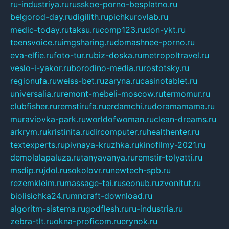
ru-industriya.ru
russkoe-porno-besplatno.ru
belgorod-day.ru
digilith.ru
pichkurovlab.ru
medic-today.ru
taksu.ru
comp123.ru
don-ykt.ru
teensvoice.ru
imgsharing.ru
domashnee-porno.ru
eva-elfie.ru
foto-tur.ru
biz-doska.ru
metropoltravel.ru
veslo-i-yakor.ru
borodino-media.ru
rostotsky.ru
regionufa.ru
weiss-bet.ru
zaryna.ru
casinotablet.ru
universalia.ru
remont-mebeli-moscow.ru
termomur.ru
clubfisher.ru
remstirufa.ru
erdamchi.ru
doramamama.ru
muraviovka-park.ru
worldofwoman.ru
clean-dreams.ru
arkrym.ru
kristinita.ru
dircomputer.ru
healthenter.ru
textexperts.ru
pivnaya-kruzhka.ru
kinofilmy-2021.ru
demolalapaluza.ru
tanyavanya.ru
remstir-tolyatti.ru
msdip.ru
jdol.ru
sokolovr.ru
newtech-spb.ru
rezemkleim.ru
massage-tai.ru
seonub.ru
zvonitut.ru
biolisichka24.ru
mncraft-download.ru
algoritm-sistema.ru
godflesh.ru
ru-industria.ru
zebra-tlt.ru
okna-proficom.ru
erynok.ru