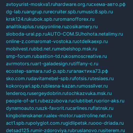
avtoyurist-moskva1.ru
hardware.org.ru
схема-авто.рф
dg-lab.ru
angrup.ru
recruiter.spb.ru
music8.spb.ru
krsk124.ru
kubok.spb.ru
romanofforex.ru
analitikaplus.ru
spyonline.ru
zosikamery.ru
sloboda-ural.pp.ru
AUTO-COM.SU
hohota.net
alimy.ru
online-z.com
aromat-vostoka.ru
otdelkaexp.ru
mobilvest.ru
bbd.net.ru
mebelshop.msk.ru
smp-forum.ru
bastion-td.ru
kosmoscreative.ru
avrmotors.ru
art-galadesign.ru
tiffany-c.ru
ecostep-samara.ru
d-p.spb.ru
галактика73.рф
sko.com.ru
davitamebel-spb.ru
fotsis.ru
tesiaes.ru
kokoroyari.spb.ru
blesna-kazan.ru
mossilver.ru
lenderoq.ru
sergeydobrin.ru
tochkazvuka.msk.ru
people-of-art.ru
bezzubova.ru
clubtibet.ru
orior-aks.ru
dynamoauto.ru
szk-favorit.ru
carlines.ru
flatnsk.ru
kingbolenskaner.ru
alex-motor.ru
astroline.net.ru
act1.spb.ru
polyglot.com.ru
gidlipetsk.ru
ooo-driada.ru
detsad125.ru
mir-zdoroviya.ru
bruslanovo.ru
siterem.ru