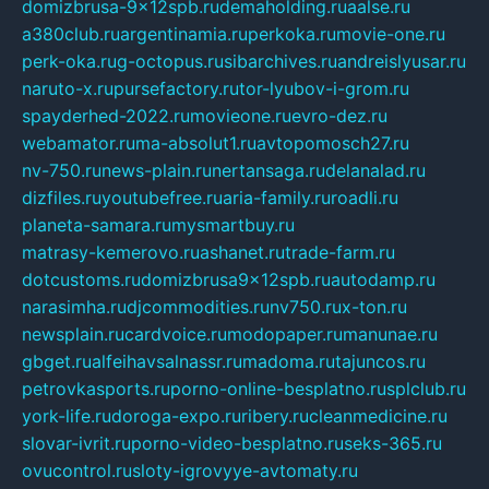
domizbrusa-9x12spb.ru
demaholding.ru
aalse.ru
a380club.ru
argentinamia.ru
perkoka.ru
movie-one.ru
perk-oka.ru
g-octopus.ru
sibarchives.ru
andreislyusar.ru
naruto-x.ru
pursefactory.ru
tor-lyubov-i-grom.ru
spayderhed-2022.ru
movieone.ru
evro-dez.ru
webamator.ru
ma-absolut1.ru
avtopomosch27.ru
nv-750.ru
news-plain.ru
nertansaga.ru
delanalad.ru
dizfiles.ru
youtubefree.ru
aria-family.ru
roadli.ru
planeta-samara.ru
mysmartbuy.ru
matrasy-kemerovo.ru
ashanet.ru
trade-farm.ru
dotcustoms.ru
domizbrusa9x12spb.ru
autodamp.ru
narasimha.ru
djcommodities.ru
nv750.ru
x-ton.ru
newsplain.ru
cardvoice.ru
modopaper.ru
manunae.ru
gbget.ru
alfeihavsalnassr.ru
madoma.ru
tajuncos.ru
petrovkasports.ru
porno-online-besplatno.ru
splclub.ru
york-life.ru
doroga-expo.ru
ribery.ru
cleanmedicine.ru
slovar-ivrit.ru
porno-video-besplatno.ru
seks-365.ru
ovucontrol.ru
sloty-igrovyye-avtomaty.ru