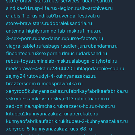
store-brawl-stars.ru
kts-services.ru
dark-sand.ru
sindika-01.ru
sp-life.ru
x-legion.ru
sib-archives.ru
e-abis-1-c.ru
sindika01.ru
venda-festival.ru
store-brawlstars.ru
dooraleksandria.ru
antenna-highly.ru
mine-lab-msk.ru
1-mus.ru
3-sex-porn.ru
ban-damn.ru
purse-factory.ru
viagra-tablet.ru
fasbags.ru
adler-jun.ru
bandamn.ru
fincontech.ru
3sexporn.ru
1mus.ru
darksand.ru
rebus-toys.ru
minelab-msk.ru
alabuga-cityhotel.ru
medsprawo-4-ka.ru
2864420.ru
blagodarenie-spb.ru
zajmy24.ru
tovudyi-4-kuhnyanazakaz.ru
brazzerscom.ru
medsprawo4ka.ru
xehyroo5kuhnyanazakaz.ru
fabrikayfabrikaefabrika.ru
vskrytie-zamkov-moskva-113.ru
biletnadom.ru
zed-online.ru
pimchax.ru
brazzers-hd.ru
z-host.ru
kitubeu2kuhnyanazakaz.ru
naperekate.ru
kuhnyaofabrikaufabrik.ru
kitubeu-2-kuhnyanazakaz.ru
xehyroo-5-kuhnyanazakaz.ru
cs-68.ru