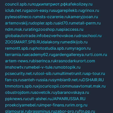
council.spb.ru
лодкипатриот.рф
kafekolizey.ru
iclub.net.ru
gazon-easy.ru
sugarepilekb.ru
grinox.ru
pylesostineco.ru
msts-ozarenie.ru
kameryjooan.ru
artemovskij.ru
dopler.spb.ru
aid70.ru
metall-perm.ru
ndm.msk.ru
ratingzooshop.ru
apiaccess.ru
globalautotrade.info
bezverhovskoe.ru
drsschool.ru
ZOOSMART.SPB.RU
dalakony.ru
medikijob.ru
remontt.spb.ru
photostudia.spb.ru
myragon.ru
terramia.ru
academy62.ru
gardengallereya.ru
rti.com.ru
artem-news.ru
biserinca.ru
krasnodarkurort.com
imshowtv.ru
mebel-v-tule.ru
mobtopik.ru
pcsecurity.net.ru
tool-sib.ru
multimetrunit.ru
sp-tour.ru
fan-cs.ru
santeh-russia.ru
symbian9.net.ru
DSHAIR.RU
tmmotors.spb.ru
xjocuricopii.com
musavtomat.msk.ru
obustrojdom.ru
sovetcik.ru
ybaranovskaya.ru
ppknews.ru
cult-alshei.ru
JAPANRUSSIA.RU
proekciyamebel.ru
imper-finans.ru
rim.org.ru
glamourai.ru
brassminus.ru
zabor-pro.ru
ftn.pp.ru