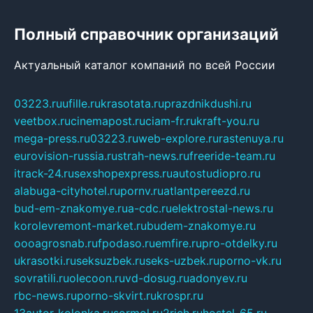
Полный справочник организаций
Актуальный каталог компаний по всей России
03223.ru
ufille.ru
krasotata.ru
prazdnikdushi.ru
veetbox.ru
cinemapost.ru
ciam-fr.ru
kraft-you.ru
mega-press.ru
03223.ru
web-explore.ru
rastenuya.ru
eurovision-russia.ru
strah-news.ru
freeride-team.ru
itrack-24.ru
sexshopexpress.ru
autostudiopro.ru
alabuga-cityhotel.ru
pornv.ru
atlantpereezd.ru
bud-em-znakomye.ru
a-cdc.ru
elektrostal-news.ru
korolevremont-market.ru
budem-znakomye.ru
oooagrosnab.ru
fpodaso.ru
emfire.ru
pro-otdelky.ru
ukrasotki.ru
seksuzbek.ru
seks-uzbek.ru
porno-vk.ru
sovratili.ru
olecoon.ru
vd-dosug.ru
adonyev.ru
rbc-news.ru
porno-skvirt.ru
krospr.ru