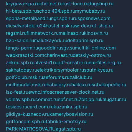
krygeva-spa.ru
chel.net.ru
rust-loco.ru
dugshop.ru
hl-beta.spb.ru
school494.spb.ru
mymubaby.ru
epoha-metalband.ru
ngr.spb.ru
rusgosnews.com
dieselvostok.ru
24hostel.msk.ru
w-dev.ru
f-ship.ru
regsmi.ru
filmnetwork.ru
malinasp.ru
kinosvin.ru
h2o-salon.ru
malutkayork.ru
deltaprim.spb.ru
tango-perm.ru
gooddir.ru
sgv.su
multiki-online.com
webkrasotki.com
cherinvest.ru
detskiy-ostrov.ru
ankou.spb.ru
alvesta1.ru
pdf-creator.ru
nix-files.org.ru
sakhatoday.ru
elektrikersymboler.ru
sputnikyes.ru
golf2club.msk.ru
aeforums.ru
zallclub.ru
multimodal.msk.ru
habaigry.ru
haikko.ru
sobakopedia.ru
isz-fest.ru
ewnc.info
screensaver-clock.net.ru
volnav.spb.ru
comnat.ru
npf.net.ru
7bit.pp.ru
kalugatur.ru
tesiaes.ru
card.com.ru
kazanka.spb.ru
gildiya-kuznecov.ru
kameryboavision.ru
griffoncom.spb.ru
fabrika-emotsiy.ru
PARK-MATROSOVA.RU
agat.spb.ru