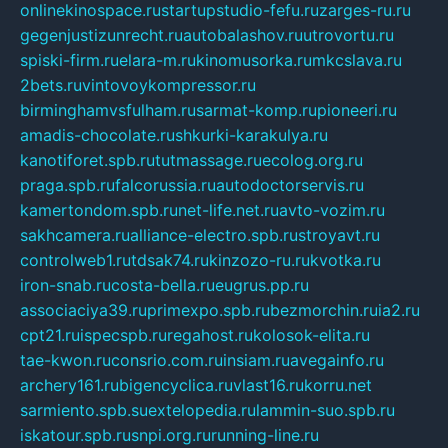
onlinekinospace.ru
startupstudio-fefu.ru
zarges-ru.ru
gegenjustizunrecht.ru
autobalashov.ru
utrovortu.ru
spiski-firm.ru
elara-m.ru
kinomusorka.ru
mkcslava.ru
2bets.ru
vintovoykompressor.ru
birminghamvsfulham.ru
sarmat-komp.ru
pioneeri.ru
amadis-chocolate.ru
shkurki-karakulya.ru
kanotiforet.spb.ru
tutmassage.ru
ecolog.org.ru
praga.spb.ru
falcorussia.ru
autodoctorservis.ru
kamertondom.spb.ru
net-life.net.ru
avto-vozim.ru
sakhcamera.ru
alliance-electro.spb.ru
stroyavt.ru
controlweb1.ru
tdsak74.ru
kinzozo-ru.ru
kvotka.ru
iron-snab.ru
costa-bella.ru
eugrus.pp.ru
associaciya39.ru
primexpo.spb.ru
bezmorchin.ru
ia2.ru
cpt21.ru
ispecspb.ru
regahost.ru
kolosok-elita.ru
tae-kwon.ru
consrio.com.ru
insiam.ru
avegainfo.ru
archery161.ru
bigencyclica.ru
vlast16.ru
korru.net
sarmiento.spb.su
extelopedia.ru
lammin-suo.spb.ru
iskatour.spb.ru
snpi.org.ru
running-line.ru