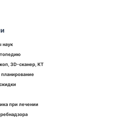
ми
ы наук
ортопедию
оп, 3D-сканер, КТ
 планирование
скидки
тика при лечении
требнадзора