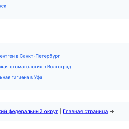
нск
рентген в Санкт-Петербург
кая стоматология в Волгоград
ьная гигиена в Уфа
кий федеральный округ
|
Главная страница
→