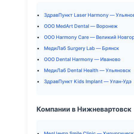
ЗдравПункт Laser Harmony — Ульяно
ООО MedArt Dental — Воронеж
ООО Harmony Care — Великий Новго
МедиЛаб Surgery Lab — Брянск
ООО Dental Harmony — Иваново
МедиЛаб Dental Health — Ульяновск
ЗдравПункт Kids Implant — Улан-Удэ
Компании в Нижневартовск
МедЦентр Smile Clinic — Хирургичес