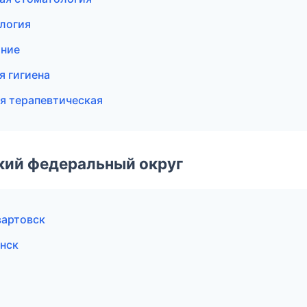
логия
ание
я гигиена
я терапевтическая
ский федеральный округ
вартовск
инск