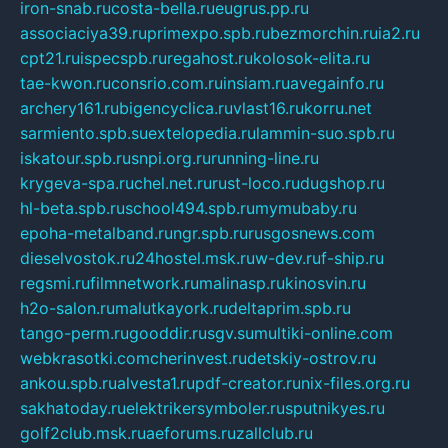
iron-snab.ru
costa-bella.ru
eugrus.pp.ru
associaciya39.ru
primexpo.spb.ru
bezmorchin.ru
ia2.ru
cpt21.ru
ispecspb.ru
regahost.ru
kolosok-elita.ru
tae-kwon.ru
consrio.com.ru
insiam.ru
avegainfo.ru
archery161.ru
bigencyclica.ru
vlast16.ru
korru.net
sarmiento.spb.su
extelopedia.ru
lammin-suo.spb.ru
iskatour.spb.ru
snpi.org.ru
running-line.ru
krygeva-spa.ru
chel.net.ru
rust-loco.ru
dugshop.ru
hl-beta.spb.ru
school494.spb.ru
mymubaby.ru
epoha-metalband.ru
ngr.spb.ru
rusgosnews.com
dieselvostok.ru
24hostel.msk.ru
w-dev.ru
f-ship.ru
regsmi.ru
filmnetwork.ru
malinasp.ru
kinosvin.ru
h2o-salon.ru
malutkayork.ru
deltaprim.spb.ru
tango-perm.ru
gooddir.ru
sgv.su
multiki-online.com
webkrasotki.com
cherinvest.ru
detskiy-ostrov.ru
ankou.spb.ru
alvesta1.ru
pdf-creator.ru
nix-files.org.ru
sakhatoday.ru
elektrikersymboler.ru
sputnikyes.ru
golf2club.msk.ru
aeforums.ru
zallclub.ru