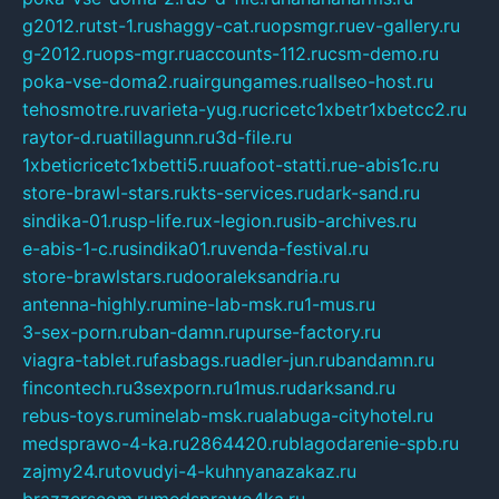
g2012.ru
tst-1.ru
shaggy-cat.ru
opsmgr.ru
ev-gallery.ru
g-2012.ru
ops-mgr.ru
accounts-112.ru
csm-demo.ru
poka-vse-doma2.ru
airgungames.ru
allseo-host.ru
tehosmotre.ru
varieta-yug.ru
cricetc1xbetr1xbetcc2.ru
raytor-d.ru
atillagunn.ru
3d-file.ru
1xbeticricetc1xbetti5.ru
uafoot-statti.ru
e-abis1c.ru
store-brawl-stars.ru
kts-services.ru
dark-sand.ru
sindika-01.ru
sp-life.ru
x-legion.ru
sib-archives.ru
e-abis-1-c.ru
sindika01.ru
venda-festival.ru
store-brawlstars.ru
dooraleksandria.ru
antenna-highly.ru
mine-lab-msk.ru
1-mus.ru
3-sex-porn.ru
ban-damn.ru
purse-factory.ru
viagra-tablet.ru
fasbags.ru
adler-jun.ru
bandamn.ru
fincontech.ru
3sexporn.ru
1mus.ru
darksand.ru
rebus-toys.ru
minelab-msk.ru
alabuga-cityhotel.ru
medsprawo-4-ka.ru
2864420.ru
blagodarenie-spb.ru
zajmy24.ru
tovudyi-4-kuhnyanazakaz.ru
brazzerscom.ru
medsprawo4ka.ru