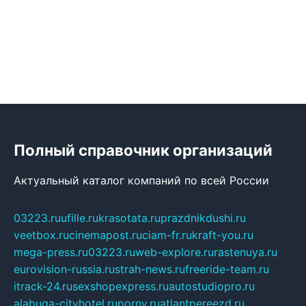
Полный справочник организаций
Актуальный каталог компаний по всей России
03223.ru
ufille.ru
krasotata.ru
prazdnikdushi.ru
veetbox.ru
cinemapost.ru
ciam-fr.ru
kraft-you.ru
mega-press.ru
03223.ru
web-explore.ru
rastenuya.ru
eurovision-russia.ru
strah-news.ru
freeride-team.ru
itrack-24.ru
sexshopexpress.ru
autostudiopro.ru
alabuga-cityhotel.ru
pornv.ru
atlantpereezd.ru