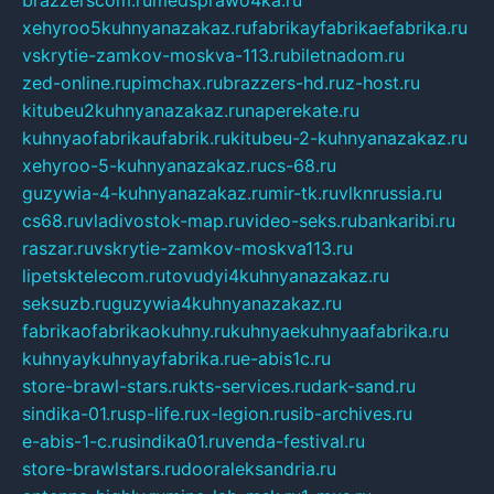
xehyroo5kuhnyanazakaz.ru
fabrikayfabrikaefabrika.ru
vskrytie-zamkov-moskva-113.ru
biletnadom.ru
zed-online.ru
pimchax.ru
brazzers-hd.ru
z-host.ru
kitubeu2kuhnyanazakaz.ru
naperekate.ru
kuhnyaofabrikaufabrik.ru
kitubeu-2-kuhnyanazakaz.ru
xehyroo-5-kuhnyanazakaz.ru
cs-68.ru
guzywia-4-kuhnyanazakaz.ru
mir-tk.ru
vlknrussia.ru
cs68.ru
vladivostok-map.ru
video-seks.ru
bankaribi.ru
raszar.ru
vskrytie-zamkov-moskva113.ru
lipetsktelecom.ru
tovudyi4kuhnyanazakaz.ru
seksuzb.ru
guzywia4kuhnyanazakaz.ru
fabrikaofabrikaokuhny.ru
kuhnyaekuhnyaafabrika.ru
kuhnyaykuhnyayfabrika.ru
e-abis1c.ru
store-brawl-stars.ru
kts-services.ru
dark-sand.ru
sindika-01.ru
sp-life.ru
x-legion.ru
sib-archives.ru
e-abis-1-c.ru
sindika01.ru
venda-festival.ru
store-brawlstars.ru
dooraleksandria.ru