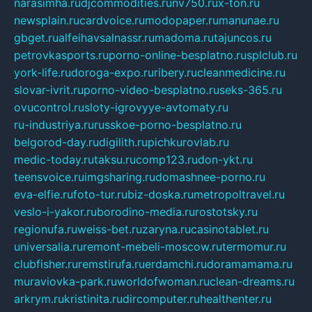
narasimha.ru
djcommodities.ru
nv750.ru
x-ton.ru
newsplain.ru
cardvoice.ru
modopaper.ru
manunae.ru
gbget.ru
alfeihavsalnassr.ru
madoma.ru
tajuncos.ru
petrovkasports.ru
porno-online-besplatno.ru
splclub.ru
york-life.ru
doroga-expo.ru
ribery.ru
cleanmedicine.ru
slovar-ivrit.ru
porno-video-besplatno.ru
seks-365.ru
ovucontrol.ru
sloty-igrovyye-avtomaty.ru
ru-industriya.ru
russkoe-porno-besplatno.ru
belgorod-day.ru
digilith.ru
pichkurovlab.ru
medic-today.ru
taksu.ru
comp123.ru
don-ykt.ru
teensvoice.ru
imgsharing.ru
domashnee-porno.ru
eva-elfie.ru
foto-tur.ru
biz-doska.ru
metropoltravel.ru
veslo-i-yakor.ru
borodino-media.ru
rostotsky.ru
regionufa.ru
weiss-bet.ru
zaryna.ru
casinotablet.ru
universalia.ru
remont-mebeli-moscow.ru
termomur.ru
clubfisher.ru
remstirufa.ru
erdamchi.ru
doramamama.ru
muraviovka-park.ru
worldofwoman.ru
clean-dreams.ru
arkrym.ru
kristinita.ru
dircomputer.ru
healthenter.ru