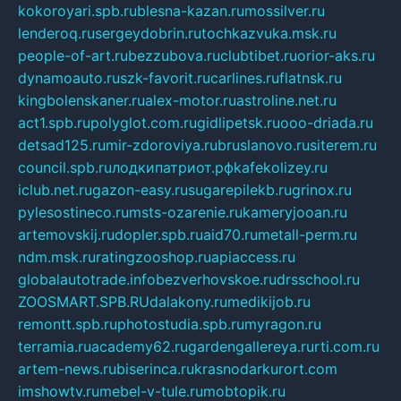
kokoroyari.spb.ru
blesna-kazan.ru
mossilver.ru
lenderoq.ru
sergeydobrin.ru
tochkazvuka.msk.ru
people-of-art.ru
bezzubova.ru
clubtibet.ru
orior-aks.ru
dynamoauto.ru
szk-favorit.ru
carlines.ru
flatnsk.ru
kingbolenskaner.ru
alex-motor.ru
astroline.net.ru
act1.spb.ru
polyglot.com.ru
gidlipetsk.ru
ooo-driada.ru
detsad125.ru
mir-zdoroviya.ru
bruslanovo.ru
siterem.ru
council.spb.ru
лодкипатриот.рф
kafekolizey.ru
iclub.net.ru
gazon-easy.ru
sugarepilekb.ru
grinox.ru
pylesostineco.ru
msts-ozarenie.ru
kameryjooan.ru
artemovskij.ru
dopler.spb.ru
aid70.ru
metall-perm.ru
ndm.msk.ru
ratingzooshop.ru
apiaccess.ru
globalautotrade.info
bezverhovskoe.ru
drsschool.ru
ZOOSMART.SPB.RU
dalakony.ru
medikijob.ru
remontt.spb.ru
photostudia.spb.ru
myragon.ru
terramia.ru
academy62.ru
gardengallereya.ru
rti.com.ru
artem-news.ru
biserinca.ru
krasnodarkurort.com
imshowtv.ru
mebel-v-tule.ru
mobtopik.ru