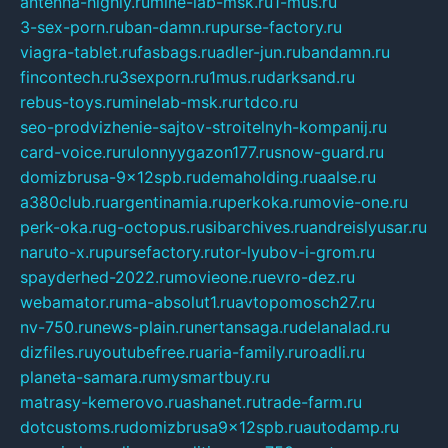
antenna-highly.ru
mine-lab-msk.ru
1-mus.ru
3-sex-porn.ru
ban-damn.ru
purse-factory.ru
viagra-tablet.ru
fasbags.ru
adler-jun.ru
bandamn.ru
fincontech.ru
3sexporn.ru
1mus.ru
darksand.ru
rebus-toys.ru
minelab-msk.ru
rtdco.ru
seo-prodvizhenie-sajtov-stroitelnyh-kompanij.ru
card-voice.ru
rulonnyygazon177.ru
snow-guard.ru
domizbrusa-9x12spb.ru
demaholding.ru
aalse.ru
a380club.ru
argentinamia.ru
perkoka.ru
movie-one.ru
perk-oka.ru
g-octopus.ru
sibarchives.ru
andreislyusar.ru
naruto-x.ru
pursefactory.ru
tor-lyubov-i-grom.ru
spayderhed-2022.ru
movieone.ru
evro-dez.ru
webamator.ru
ma-absolut1.ru
avtopomosch27.ru
nv-750.ru
news-plain.ru
nertansaga.ru
delanalad.ru
dizfiles.ru
youtubefree.ru
aria-family.ru
roadli.ru
planeta-samara.ru
mysmartbuy.ru
matrasy-kemerovo.ru
ashanet.ru
trade-farm.ru
dotcustoms.ru
domizbrusa9x12spb.ru
autodamp.ru