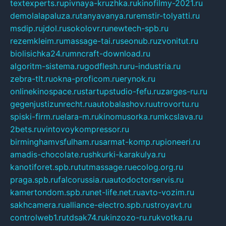
textexperts.ru
pivnaya-kruzhka.ru
kinofilmy-2021.ru
demolalapaluza.ru
tanyavanya.ru
remstir-tolyatti.ru
msdip.ru
jdol.ru
sokolovr.ru
newtech-spb.ru
rezemkleim.ru
massage-tai.ru
seonub.ru
zvonitut.ru
biolisichka24.ru
mncraft-download.ru
algoritm-sistema.ru
godflesh.ru
ru-industria.ru
zebra-tlt.ru
okna-proficom.ru
erynok.ru
onlinekinospace.ru
startupstudio-fefu.ru
zarges-ru.ru
gegenjustizunrecht.ru
autobalashov.ru
utrovortu.ru
spiski-firm.ru
elara-m.ru
kinomusorka.ru
mkcslava.ru
2bets.ru
vintovoykompressor.ru
birminghamvsfulham.ru
sarmat-komp.ru
pioneeri.ru
amadis-chocolate.ru
shkurki-karakulya.ru
kanotiforet.spb.ru
tutmassage.ru
ecolog.org.ru
praga.spb.ru
falcorussia.ru
autodoctorservis.ru
kamertondom.spb.ru
net-life.net.ru
avto-vozim.ru
sakhcamera.ru
alliance-electro.spb.ru
stroyavt.ru
controlweb1.ru
tdsak74.ru
kinzozo-ru.ru
kvotka.ru