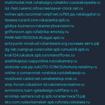
multimodal.msk.ru
habaigry.ru
haikko.ru
sobakopedia.ru
isz-fest.ru
ewnc.info
screensaver-clock.net.ru
volnav.spb.ru
comnat.ru
npf.net.ru
7bit.pp.ru
kalugatur.ru
tesiaes.ru
card.com.ru
kazanka.spb.ru
gildiya-kuznecov.ru
kameryboavision.ru
griffoncom.spb.ru
fabrika-emotsiy.ru
PARK-MATROSOVA.RU
agat.spb.ru
avtoyurist-moskva1.ru
hardware.org.ru
схема-авто.рф
dg-lab.ru
angrup.ru
recruiter.spb.ru
music8.spb.ru
krsk124.ru
kubok.spb.ru
romanofforex.ru
analitikaplus.ru
spyonline.ru
zosikamery.ru
sloboda-ural.pp.ru
AUTO-COM.SU
hohota.net
alimy.ru
online-z.com
aromat-vostoka.ru
otdelkaexp.ru
mobilvest.ru
bbd.net.ru
mebelshop.msk.ru
smp-forum.ru
bastion-td.ru
kosmoscreative.ru
avrmotors.ru
art-galadesign.ru
tiffany-c.ru
ecostep-samara.ru
d-p.spb.ru
галактика73.рф
sko.com.ru
davitamebel-spb.ru
fotsis.ru
tesiaes.ru