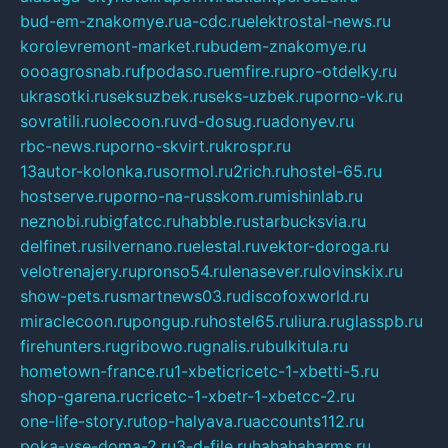
bud-em-znakomye.ru
a-cdc.ru
elektrostal-news.ru
korolevremont-market.ru
budem-znakomye.ru
oooagrosnab.ru
fpodaso.ru
emfire.ru
pro-otdelky.ru
ukrasotki.ru
seksuzbek.ru
seks-uzbek.ru
porno-vk.ru
sovratili.ru
olecoon.ru
vd-dosug.ru
adonyev.ru
rbc-news.ru
porno-skvirt.ru
krospr.ru
13autor-kolonka.ru
sormol.ru
2rich.ru
hostel-65.ru
hostserve.ru
porno-na-russkom.ru
mishinlab.ru
neznobi.ru
bigfatcc.ru
habble.ru
starbucksvia.ru
delfinet.ru
silvernano.ru
elestal.ru
vektor-doroga.ru
velotrenajery.ru
pronso54.ru
lenasever.ru
lovinskix.ru
show-pets.ru
smartnews03.ru
discofoxworld.ru
miraclecoon.ru
pongup.ru
hostel65.ru
liura.ru
glasspb.ru
firehunters.ru
gribowo.ru
gnalis.ru
bulkitula.ru
hometown-france.ru
1-xbeticricetc-1-xbetti-5.ru
shop-garena.ru
cricetc-1-xbetr-1-xbetcc-2.ru
one-life-story.ru
top-halyava.ru
accounts112.ru
poka-vse-doma-2.ru
3-d-file.ru
hahahaharms.ru