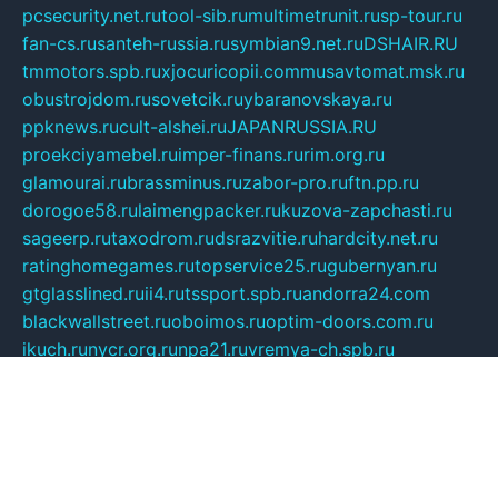
pcsecurity.net.ru
tool-sib.ru
multimetrunit.ru
sp-tour.ru
fan-cs.ru
santeh-russia.ru
symbian9.net.ru
DSHAIR.RU
tmmotors.spb.ru
xjocuricopii.com
musavtomat.msk.ru
obustrojdom.ru
sovetcik.ru
ybaranovskaya.ru
ppknews.ru
cult-alshei.ru
JAPANRUSSIA.RU
proekciyamebel.ru
imper-finans.ru
rim.org.ru
glamourai.ru
brassminus.ru
zabor-pro.ru
ftn.pp.ru
dorogoe58.ru
laimengpacker.ru
kuzova-zapchasti.ru
sageerp.ru
taxodrom.ru
dsrazvitie.ru
hardcity.net.ru
ratinghomegames.ru
topservice25.ru
gubernyan.ru
gtglasslined.ru
ii4.ru
tssport.spb.ru
andorra24.com
blackwallstreet.ru
oboimos.ru
optim-doors.com.ru
ikuch.ru
nycr.org.ru
npa21.ru
vremya-ch.spb.ru
desert000.ru
ivtorgi.ru
ifiori.ru
catalog-statei.ru
dcv.org.ru
spetsmaster174.ru
ipkameryhiseeu.ru
dum26.ru
ruspol.spb.ru
fr-opendp.ru
kam-solnyshko.ru
cheyenne-arapaho.ru
sevzapmetal.spb.ru
ted-lapidus.spb.ru
parasite-eliminator.ru