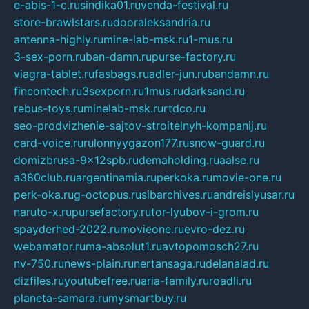
e-abis-1-c.ru
sindika01.ru
venda-festival.ru
store-brawlstars.ru
dooraleksandria.ru
antenna-highly.ru
mine-lab-msk.ru
1-mus.ru
3-sex-porn.ru
ban-damn.ru
purse-factory.ru
viagra-tablet.ru
fasbags.ru
adler-jun.ru
bandamn.ru
fincontech.ru
3sexporn.ru
1mus.ru
darksand.ru
rebus-toys.ru
minelab-msk.ru
rtdco.ru
seo-prodvizhenie-sajtov-stroitelnyh-kompanij.ru
card-voice.ru
rulonnyygazon177.ru
snow-guard.ru
domizbrusa-9x12spb.ru
demaholding.ru
aalse.ru
a380club.ru
argentinamia.ru
perkoka.ru
movie-one.ru
perk-oka.ru
g-octopus.ru
sibarchives.ru
andreislyusar.ru
naruto-x.ru
pursefactory.ru
tor-lyubov-i-grom.ru
spayderhed-2022.ru
movieone.ru
evro-dez.ru
webamator.ru
ma-absolut1.ru
avtopomosch27.ru
nv-750.ru
news-plain.ru
nertansaga.ru
delanalad.ru
dizfiles.ru
youtubefree.ru
aria-family.ru
roadli.ru
planeta-samara.ru
mysmartbuy.ru