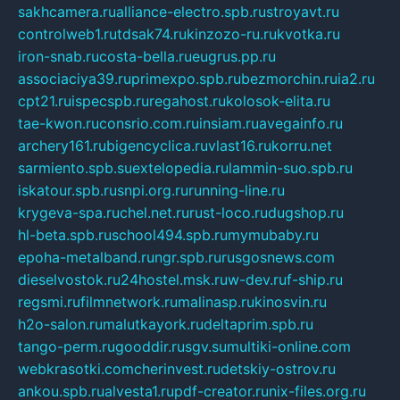
sakhcamera.ru
alliance-electro.spb.ru
stroyavt.ru
controlweb1.ru
tdsak74.ru
kinzozo-ru.ru
kvotka.ru
iron-snab.ru
costa-bella.ru
eugrus.pp.ru
associaciya39.ru
primexpo.spb.ru
bezmorchin.ru
ia2.ru
cpt21.ru
ispecspb.ru
regahost.ru
kolosok-elita.ru
tae-kwon.ru
consrio.com.ru
insiam.ru
avegainfo.ru
archery161.ru
bigencyclica.ru
vlast16.ru
korru.net
sarmiento.spb.su
extelopedia.ru
lammin-suo.spb.ru
iskatour.spb.ru
snpi.org.ru
running-line.ru
krygeva-spa.ru
chel.net.ru
rust-loco.ru
dugshop.ru
hl-beta.spb.ru
school494.spb.ru
mymubaby.ru
epoha-metalband.ru
ngr.spb.ru
rusgosnews.com
dieselvostok.ru
24hostel.msk.ru
w-dev.ru
f-ship.ru
regsmi.ru
filmnetwork.ru
malinasp.ru
kinosvin.ru
h2o-salon.ru
malutkayork.ru
deltaprim.spb.ru
tango-perm.ru
gooddir.ru
sgv.su
multiki-online.com
webkrasotki.com
cherinvest.ru
detskiy-ostrov.ru
ankou.spb.ru
alvesta1.ru
pdf-creator.ru
nix-files.org.ru