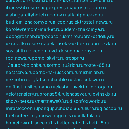
eurovision-russia.ru
strah-news.ru
freeride-team.ru
itrack-24.ru
sexshopexpress.ru
autostudiopro.ru
alabuga-cityhotel.ru
pornv.ru
atlantpereezd.ru
bud-em-znakomye.ru
a-cdc.ru
elektrostal-news.ru
korolevremont-market.ru
budem-znakomye.ru
oooagrosnab.ru
fpodaso.ru
emfire.ru
pro-otdelky.ru
ukrasotki.ru
seksuzbek.ru
seks-uzbek.ru
porno-vk.ru
sovratili.ru
olecoon.ru
vd-dosug.ru
adonyev.ru
rbc-news.ru
porno-skvirt.ru
krospr.ru
13autor-kolonka.ru
sormol.ru
2rich.ru
hostel-65.ru
hostserve.ru
porno-na-russkom.ru
mishinlab.ru
neznobi.ru
bigfatcc.ru
habble.ru
starbucksvia.ru
delfinet.ru
silvernano.ru
elestal.ru
vektor-doroga.ru
velotrenajery.ru
pronso54.ru
lenasever.ru
lovinskix.ru
show-pets.ru
smartnews03.ru
discofoxworld.ru
miraclecoon.ru
pongup.ru
hostel65.ru
liura.ru
glasspb.ru
firehunters.ru
gribowo.ru
gnalis.ru
bulkitula.ru
hometown-france.ru
1-xbeticricetc-1-xbetti-5.ru