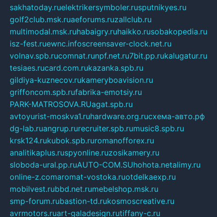
sakhatoday.ru
elektrikersymboler.ru
sputnikyes.ru
golf2club.msk.ru
aeforums.ru
zallclub.ru
multimodal.msk.ru
habaigry.ru
haikko.ru
sobakopedia.ru
isz-fest.ru
ewnc.info
screensaver-clock.net.ru
volnav.spb.ru
comnat.ru
npf.net.ru
7bit.pp.ru
kalugatur.ru
tesiaes.ru
card.com.ru
kazanka.spb.ru
gildiya-kuznecov.ru
kameryboavision.ru
griffoncom.spb.ru
fabrika-emotsiy.ru
PARK-MATROSOVA.RU
agat.spb.ru
avtoyurist-moskva1.ru
hardware.org.ru
схема-авто.рф
dg-lab.ru
angrup.ru
recruiter.spb.ru
music8.spb.ru
krsk124.ru
kubok.spb.ru
romanofforex.ru
analitikaplus.ru
spyonline.ru
zosikamery.ru
sloboda-ural.pp.ru
AUTO-COM.SU
hohota.net
alimy.ru
online-z.com
aromat-vostoka.ru
otdelkaexp.ru
mobilvest.ru
bbd.net.ru
mebelshop.msk.ru
smp-forum.ru
bastion-td.ru
kosmoscreative.ru
avrmotors.ru
art-galadesign.ru
tiffany-c.ru