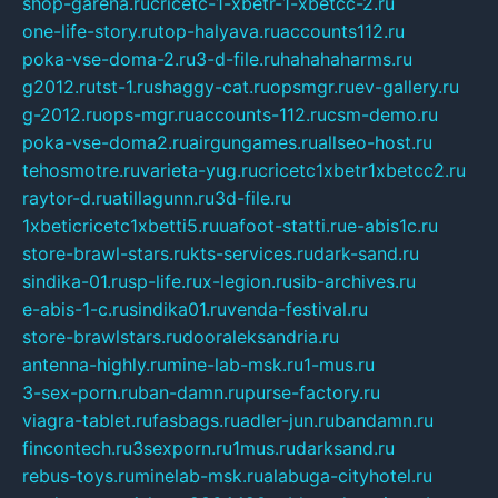
shop-garena.ru
cricetc-1-xbetr-1-xbetcc-2.ru
one-life-story.ru
top-halyava.ru
accounts112.ru
poka-vse-doma-2.ru
3-d-file.ru
hahahaharms.ru
g2012.ru
tst-1.ru
shaggy-cat.ru
opsmgr.ru
ev-gallery.ru
g-2012.ru
ops-mgr.ru
accounts-112.ru
csm-demo.ru
poka-vse-doma2.ru
airgungames.ru
allseo-host.ru
tehosmotre.ru
varieta-yug.ru
cricetc1xbetr1xbetcc2.ru
raytor-d.ru
atillagunn.ru
3d-file.ru
1xbeticricetc1xbetti5.ru
uafoot-statti.ru
e-abis1c.ru
store-brawl-stars.ru
kts-services.ru
dark-sand.ru
sindika-01.ru
sp-life.ru
x-legion.ru
sib-archives.ru
e-abis-1-c.ru
sindika01.ru
venda-festival.ru
store-brawlstars.ru
dooraleksandria.ru
antenna-highly.ru
mine-lab-msk.ru
1-mus.ru
3-sex-porn.ru
ban-damn.ru
purse-factory.ru
viagra-tablet.ru
fasbags.ru
adler-jun.ru
bandamn.ru
fincontech.ru
3sexporn.ru
1mus.ru
darksand.ru
rebus-toys.ru
minelab-msk.ru
alabuga-cityhotel.ru