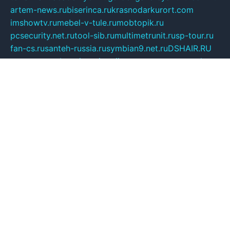
artem-news.ru
biserinca.ru
krasnodarkurort.com
imshowtv.ru
mebel-v-tule.ru
mobtopik.ru
pcsecurity.net.ru
tool-sib.ru
multimetrunit.ru
sp-tour.ru
fan-cs.ru
santeh-russia.ru
symbian9.net.ru
DSHAIR.RU
tmmotors.spb.ru
xjocuricopii.com
musavtomat.msk.ru
obustrojdom.ru
sovetcik.ru
ybaranovskaya.ru
ppknews.ru
cult-alshei.ru
JAPANRUSSIA.RU
proekciyamebel.ru
imper-finans.ru
rim.org.ru
glamourai.ru
brassminus.ru
zabor-pro.ru
ftn.pp.ru
dorogoe58.ru
laimengpacker.ru
kuzova-zapchasti.ru
sageerp.ru
taxodrom.ru
dsrazvitie.ru
hardcity.net.ru
ratinghomegames.ru
topservice25.ru
gubernyan.ru
gtglasslined.ru
ii4.ru
tssport.spb.ru
andorra24.com
blackwallstreet.ru
oboimos.ru
optim-doors.com.ru
ikuch.ru
nycr.org.ru
npa21.ru
vremya-ch.spb.ru
desert000.ru
ivtorgi.ru
ifiori.ru
catalog-statei.ru
dcv.org.ru
spetsmaster174.ru
ipkameryhiseeu.ru
dum26.ru
ruspol.spb.ru
fr-opendp.ru
kam-solnyshko.ru