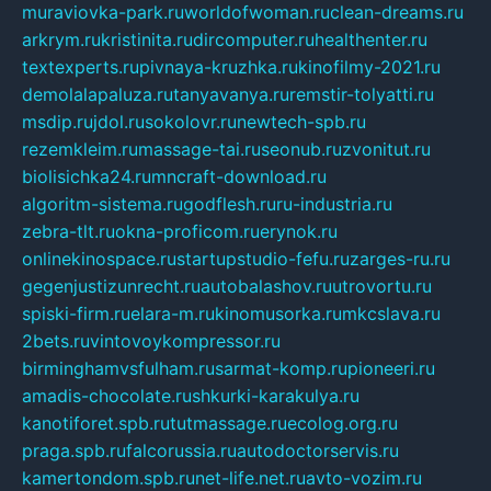
muraviovka-park.ru
worldofwoman.ru
clean-dreams.ru
arkrym.ru
kristinita.ru
dircomputer.ru
healthenter.ru
textexperts.ru
pivnaya-kruzhka.ru
kinofilmy-2021.ru
demolalapaluza.ru
tanyavanya.ru
remstir-tolyatti.ru
msdip.ru
jdol.ru
sokolovr.ru
newtech-spb.ru
rezemkleim.ru
massage-tai.ru
seonub.ru
zvonitut.ru
biolisichka24.ru
mncraft-download.ru
algoritm-sistema.ru
godflesh.ru
ru-industria.ru
zebra-tlt.ru
okna-proficom.ru
erynok.ru
onlinekinospace.ru
startupstudio-fefu.ru
zarges-ru.ru
gegenjustizunrecht.ru
autobalashov.ru
utrovortu.ru
spiski-firm.ru
elara-m.ru
kinomusorka.ru
mkcslava.ru
2bets.ru
vintovoykompressor.ru
birminghamvsfulham.ru
sarmat-komp.ru
pioneeri.ru
amadis-chocolate.ru
shkurki-karakulya.ru
kanotiforet.spb.ru
tutmassage.ru
ecolog.org.ru
praga.spb.ru
falcorussia.ru
autodoctorservis.ru
kamertondom.spb.ru
net-life.net.ru
avto-vozim.ru