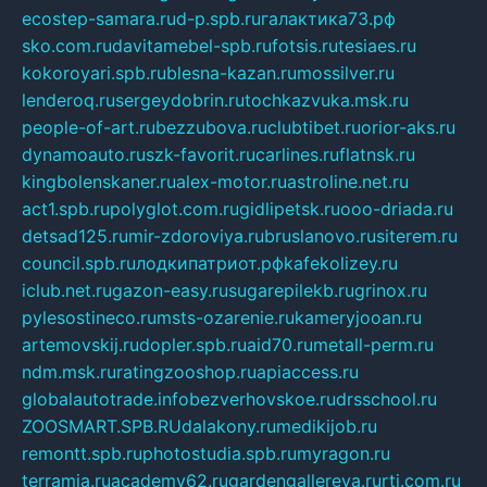
ecostep-samara.ru
d-p.spb.ru
галактика73.рф
sko.com.ru
davitamebel-spb.ru
fotsis.ru
tesiaes.ru
kokoroyari.spb.ru
blesna-kazan.ru
mossilver.ru
lenderoq.ru
sergeydobrin.ru
tochkazvuka.msk.ru
people-of-art.ru
bezzubova.ru
clubtibet.ru
orior-aks.ru
dynamoauto.ru
szk-favorit.ru
carlines.ru
flatnsk.ru
kingbolenskaner.ru
alex-motor.ru
astroline.net.ru
act1.spb.ru
polyglot.com.ru
gidlipetsk.ru
ooo-driada.ru
detsad125.ru
mir-zdoroviya.ru
bruslanovo.ru
siterem.ru
council.spb.ru
лодкипатриот.рф
kafekolizey.ru
iclub.net.ru
gazon-easy.ru
sugarepilekb.ru
grinox.ru
pylesostineco.ru
msts-ozarenie.ru
kameryjooan.ru
artemovskij.ru
dopler.spb.ru
aid70.ru
metall-perm.ru
ndm.msk.ru
ratingzooshop.ru
apiaccess.ru
globalautotrade.info
bezverhovskoe.ru
drsschool.ru
ZOOSMART.SPB.RU
dalakony.ru
medikijob.ru
remontt.spb.ru
photostudia.spb.ru
myragon.ru
terramia.ru
academy62.ru
gardengallereya.ru
rti.com.ru