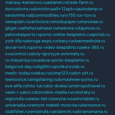
matrasy-kemerovo.ru
ashanet.ru
trade-farm.ru
dotcustoms.ru
domizbrusa9x12spb.ru
autodamp.ru
narasimha.ru
djcommodities.ru
nv750.ru
x-ton.ru
newsplain.ru
cardvoice.ru
modopaper.ru
manunae.ru
gbget.ru
alfeihavsalnassr.ru
madoma.ru
tajuncos.ru
petrovkasports.ru
porno-online-besplatno.ru
splclub.ru
york-life.ru
doroga-expo.ru
ribery.ru
cleanmedicine.ru
slovar-ivrit.ru
porno-video-besplatno.ru
seks-365.ru
ovucontrol.ru
sloty-igrovyye-avtomaty.ru
ru-industriya.ru
russkoe-porno-besplatno.ru
belgorod-day.ru
digilith.ru
pichkurovlab.ru
medic-today.ru
taksu.ru
comp123.ru
don-ykt.ru
teensvoice.ru
imgsharing.ru
domashnee-porno.ru
eva-elfie.ru
foto-tur.ru
biz-doska.ru
metropoltravel.ru
veslo-i-yakor.ru
borodino-media.ru
rostotsky.ru
regionufa.ru
weiss-bet.ru
zaryna.ru
casinotablet.ru
universalia.ru
remont-mebeli-moscow.ru
termomur.ru
clubfisher.ru
remstirufa.ru
erdamchi.ru
doramamama.ru