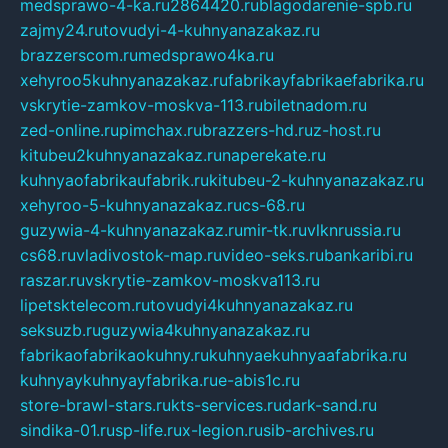
medsprawo-4-ka.ru
2864420.ru
blagodarenie-spb.ru
zajmy24.ru
tovudyi-4-kuhnyanazakaz.ru
brazzerscom.ru
medsprawo4ka.ru
xehyroo5kuhnyanazakaz.ru
fabrikayfabrikaefabrika.ru
vskrytie-zamkov-moskva-113.ru
biletnadom.ru
zed-online.ru
pimchax.ru
brazzers-hd.ru
z-host.ru
kitubeu2kuhnyanazakaz.ru
naperekate.ru
kuhnyaofabrikaufabrik.ru
kitubeu-2-kuhnyanazakaz.ru
xehyroo-5-kuhnyanazakaz.ru
cs-68.ru
guzywia-4-kuhnyanazakaz.ru
mir-tk.ru
vlknrussia.ru
cs68.ru
vladivostok-map.ru
video-seks.ru
bankaribi.ru
raszar.ru
vskrytie-zamkov-moskva113.ru
lipetsktelecom.ru
tovudyi4kuhnyanazakaz.ru
seksuzb.ru
guzywia4kuhnyanazakaz.ru
fabrikaofabrikaokuhny.ru
kuhnyaekuhnyaafabrika.ru
kuhnyaykuhnyayfabrika.ru
e-abis1c.ru
store-brawl-stars.ru
kts-services.ru
dark-sand.ru
sindika-01.ru
sp-life.ru
x-legion.ru
sib-archives.ru