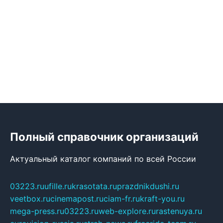
Полный справочник организаций
Актуальный каталог компаний по всей России
03223.ru
ufille.ru
krasotata.ru
prazdnikdushi.ru
veetbox.ru
cinemapost.ru
ciam-fr.ru
kraft-you.ru
mega-press.ru
03223.ru
web-explore.ru
rastenuya.ru