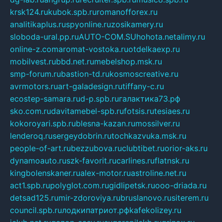
krsk124.ru
kubok.spb.ru
romanofforex.ru
analitikaplus.ru
spyonline.ru
zosikamery.ru
sloboda-ural.pp.ru
AUTO-COM.SU
hohota.net
alimy.ru
online-z.com
aromat-vostoka.ru
otdelkaexp.ru
mobilvest.ru
bbd.net.ru
mebelshop.msk.ru
smp-forum.ru
bastion-td.ru
kosmoscreative.ru
avrmotors.ru
art-galadesign.ru
tiffany-c.ru
ecostep-samara.ru
d-p.spb.ru
галактика73.рф
sko.com.ru
davitamebel-spb.ru
fotsis.ru
tesiaes.ru
kokoroyari.spb.ru
blesna-kazan.ru
mossilver.ru
lenderoq.ru
sergeydobrin.ru
tochkazvuka.msk.ru
people-of-art.ru
bezzubova.ru
clubtibet.ru
orior-aks.ru
dynamoauto.ru
szk-favorit.ru
carlines.ru
flatnsk.ru
kingbolenskaner.ru
alex-motor.ru
astroline.net.ru
act1.spb.ru
polyglot.com.ru
gidlipetsk.ru
ooo-driada.ru
detsad125.ru
mir-zdoroviya.ru
bruslanovo.ru
siterem.ru
council.spb.ru
лодкипатриот.рф
kafekolizey.ru