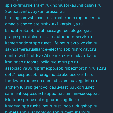
spiski-firm.ru
elara-m.ru
kinomusorka.ru
mkcslava.ru
2bets.ru
vintovoykompressor.ru
birminghamvsfulham.ru
sarmat-komp.ru
pioneeri.ru
amadis-chocolate.ru
shkurki-karakulya.ru
kanotiforet.spb.ru
tutmassage.ru
ecolog.org.ru
praga.spb.ru
falcorussia.ru
autodoctorservis.ru
kamertondom.spb.ru
net-life.net.ru
avto-vozim.ru
sakhcamera.ru
alliance-electro.spb.ru
stroyavt.ru
controlweb1.ru
tdsak74.ru
kinzozo-ru.ru
kvotka.ru
iron-snab.ru
costa-bella.ru
eugrus.pp.ru
associaciya39.ru
primexpo.spb.ru
bezmorchin.ru
ia2.ru
cpt21.ru
ispecspb.ru
regahost.ru
kolosok-elita.ru
tae-kwon.ru
consrio.com.ru
insiam.ru
avegainfo.ru
archery161.ru
bigencyclica.ru
vlast16.ru
korru.net
sarmiento.spb.su
extelopedia.ru
lammin-suo.spb.ru
iskatour.spb.ru
snpi.org.ru
running-line.ru
krygeva-spa.ru
chel.net.ru
rust-loco.ru
dugshop.ru
hl-beta.spb.ru
school494.spb.ru
mymubaby.ru