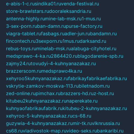
e-abis-1-c.ru
sindika01.ru
venda-festival.ru
store-brawlstars.ru
dooraleksandria.ru
antenna-highly.ru
mine-lab-msk.ru
1-mus.ru
3-sex-porn.ru
ban-damn.ru
purse-factory.ru
viagra-tablet.ru
fasbags.ru
adler-jun.ru
bandamn.ru
fincontech.ru
3sexporn.ru
1mus.ru
darksand.ru
rebus-toys.ru
minelab-msk.ru
alabuga-cityhotel.ru
medsprawo-4-ka.ru
2864420.ru
blagodarenie-spb.ru
zajmy24.ru
tovudyi-4-kuhnyanazakaz.ru
brazzerscom.ru
medsprawo4ka.ru
xehyroo5kuhnyanazakaz.ru
fabrikayfabrikaefabrika.ru
vskrytie-zamkov-moskva-113.ru
biletnadom.ru
zed-online.ru
pimchax.ru
brazzers-hd.ru
z-host.ru
kitubeu2kuhnyanazakaz.ru
naperekate.ru
kuhnyaofabrikaufabrik.ru
kitubeu-2-kuhnyanazakaz.ru
xehyroo-5-kuhnyanazakaz.ru
cs-68.ru
guzywia-4-kuhnyanazakaz.ru
mir-tk.ru
vlknrussia.ru
cs68.ru
vladivostok-map.ru
video-seks.ru
bankaribi.ru