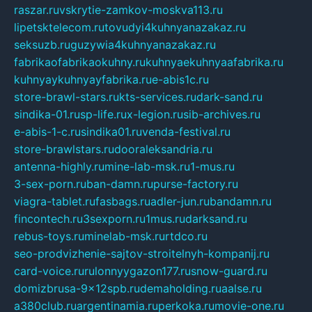
raszar.ru
vskrytie-zamkov-moskva113.ru
lipetsktelecom.ru
tovudyi4kuhnyanazakaz.ru
seksuzb.ru
guzywia4kuhnyanazakaz.ru
fabrikaofabrikaokuhny.ru
kuhnyaekuhnyaafabrika.ru
kuhnyaykuhnyayfabrika.ru
e-abis1c.ru
store-brawl-stars.ru
kts-services.ru
dark-sand.ru
sindika-01.ru
sp-life.ru
x-legion.ru
sib-archives.ru
e-abis-1-c.ru
sindika01.ru
venda-festival.ru
store-brawlstars.ru
dooraleksandria.ru
antenna-highly.ru
mine-lab-msk.ru
1-mus.ru
3-sex-porn.ru
ban-damn.ru
purse-factory.ru
viagra-tablet.ru
fasbags.ru
adler-jun.ru
bandamn.ru
fincontech.ru
3sexporn.ru
1mus.ru
darksand.ru
rebus-toys.ru
minelab-msk.ru
rtdco.ru
seo-prodvizhenie-sajtov-stroitelnyh-kompanij.ru
card-voice.ru
rulonnyygazon177.ru
snow-guard.ru
domizbrusa-9x12spb.ru
demaholding.ru
aalse.ru
a380club.ru
argentinamia.ru
perkoka.ru
movie-one.ru