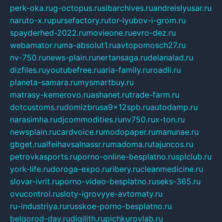
perk-oka.ru
g-octopus.ru
sibarchives.ru
andreislyusar.ru
naruto-x.ru
pursefactory.ru
tor-lyubov-i-grom.ru
spayderhed-2022.ru
movieone.ru
evro-dez.ru
webamator.ru
ma-absolut1.ru
avtopomosch27.ru
nv-750.ru
news-plain.ru
nertansaga.ru
delanalad.ru
dizfiles.ru
youtubefree.ru
aria-family.ru
roadli.ru
planeta-samara.ru
mysmartbuy.ru
matrasy-kemerovo.ru
ashanet.ru
trade-farm.ru
dotcustoms.ru
domizbrusa9x12spb.ru
autodamp.ru
narasimha.ru
djcommodities.ru
nv750.ru
x-ton.ru
newsplain.ru
cardvoice.ru
modopaper.ru
manunae.ru
gbget.ru
alfeihavsalnassr.ru
madoma.ru
tajuncos.ru
petrovkasports.ru
porno-online-besplatno.ru
splclub.ru
york-life.ru
doroga-expo.ru
ribery.ru
cleanmedicine.ru
slovar-ivrit.ru
porno-video-besplatno.ru
seks-365.ru
ovucontrol.ru
sloty-igrovyye-avtomaty.ru
ru-industriya.ru
russkoe-porno-besplatno.ru
belgorod-day.ru
digilith.ru
pichkurovlab.ru