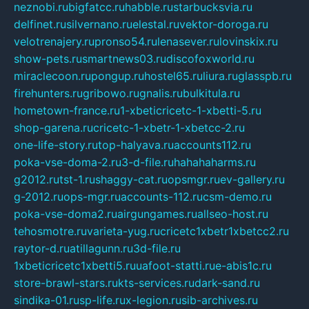
neznobi.ru
bigfatcc.ru
habble.ru
starbucksvia.ru
delfinet.ru
silvernano.ru
elestal.ru
vektor-doroga.ru
velotrenajery.ru
pronso54.ru
lenasever.ru
lovinskix.ru
show-pets.ru
smartnews03.ru
discofoxworld.ru
miraclecoon.ru
pongup.ru
hostel65.ru
liura.ru
glasspb.ru
firehunters.ru
gribowo.ru
gnalis.ru
bulkitula.ru
hometown-france.ru
1-xbeticricetc-1-xbetti-5.ru
shop-garena.ru
cricetc-1-xbetr-1-xbetcc-2.ru
one-life-story.ru
top-halyava.ru
accounts112.ru
poka-vse-doma-2.ru
3-d-file.ru
hahahaharms.ru
g2012.ru
tst-1.ru
shaggy-cat.ru
opsmgr.ru
ev-gallery.ru
g-2012.ru
ops-mgr.ru
accounts-112.ru
csm-demo.ru
poka-vse-doma2.ru
airgungames.ru
allseo-host.ru
tehosmotre.ru
varieta-yug.ru
cricetc1xbetr1xbetcc2.ru
raytor-d.ru
atillagunn.ru
3d-file.ru
1xbeticricetc1xbetti5.ru
uafoot-statti.ru
e-abis1c.ru
store-brawl-stars.ru
kts-services.ru
dark-sand.ru
sindika-01.ru
sp-life.ru
x-legion.ru
sib-archives.ru