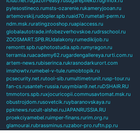
iclub.net.ru
gazon-easy.ru
sugarepilekb.ru
grinox.ru
pylesostineco.ru
msts-ozarenie.ru
kameryjooan.ru
artemovskij.ru
dopler.spb.ru
aid70.ru
metall-perm.ru
ndm.msk.ru
ratingzooshop.ru
apiaccess.ru
globalautotrade.info
bezverhovskoe.ru
drsschool.ru
ZOOSMART.SPB.RU
dalakony.ru
medikijob.ru
remontt.spb.ru
photostudia.spb.ru
myragon.ru
terramia.ru
academy62.ru
gardengallereya.ru
rti.com.ru
artem-news.ru
biserinca.ru
krasnodarkurort.com
imshowtv.ru
mebel-v-tule.ru
mobtopik.ru
pcsecurity.net.ru
tool-sib.ru
multimetrunit.ru
sp-tour.ru
fan-cs.ru
santeh-russia.ru
symbian9.net.ru
DSHAIR.RU
tmmotors.spb.ru
xjocuricopii.com
musavtomat.msk.ru
obustrojdom.ru
sovetcik.ru
ybaranovskaya.ru
ppknews.ru
cult-alshei.ru
JAPANRUSSIA.RU
proekciyamebel.ru
imper-finans.ru
rim.org.ru
glamourai.ru
brassminus.ru
zabor-pro.ru
ftn.pp.ru
dorogoe58.ru
laimengpacker.ru
kuzova-zapchasti.ru