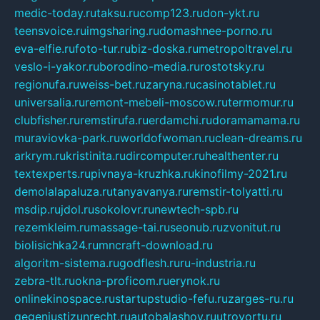
medic-today.ru
taksu.ru
comp123.ru
don-ykt.ru
teensvoice.ru
imgsharing.ru
domashnee-porno.ru
eva-elfie.ru
foto-tur.ru
biz-doska.ru
metropoltravel.ru
veslo-i-yakor.ru
borodino-media.ru
rostotsky.ru
regionufa.ru
weiss-bet.ru
zaryna.ru
casinotablet.ru
universalia.ru
remont-mebeli-moscow.ru
termomur.ru
clubfisher.ru
remstirufa.ru
erdamchi.ru
doramamama.ru
muraviovka-park.ru
worldofwoman.ru
clean-dreams.ru
arkrym.ru
kristinita.ru
dircomputer.ru
healthenter.ru
textexperts.ru
pivnaya-kruzhka.ru
kinofilmy-2021.ru
demolalapaluza.ru
tanyavanya.ru
remstir-tolyatti.ru
msdip.ru
jdol.ru
sokolovr.ru
newtech-spb.ru
rezemkleim.ru
massage-tai.ru
seonub.ru
zvonitut.ru
biolisichka24.ru
mncraft-download.ru
algoritm-sistema.ru
godflesh.ru
ru-industria.ru
zebra-tlt.ru
okna-proficom.ru
erynok.ru
onlinekinospace.ru
startupstudio-fefu.ru
zarges-ru.ru
gegenjustizunrecht.ru
autobalashov.ru
utrovortu.ru