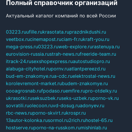
Полный справочник организаций
Актуальный каталог компаний по всей России
03223.ru
ufille.ru
krasotata.ru
prazdnikdushi.ru
veetbox.ru
cinemapost.ru
ciam-fr.ru
kraft-you.ru
mega-press.ru
03223.ru
web-explore.ru
rastenuya.ru
eurovision-russia.ru
strah-news.ru
freeride-team.ru
itrack-24.ru
sexshopexpress.ru
autostudiopro.ru
alabuga-cityhotel.ru
pornv.ru
atlantpereezd.ru
bud-em-znakomye.ru
a-cdc.ru
elektrostal-news.ru
korolevremont-market.ru
budem-znakomye.ru
oooagrosnab.ru
fpodaso.ru
emfire.ru
pro-otdelky.ru
ukrasotki.ru
seksuzbek.ru
seks-uzbek.ru
porno-vk.ru
sovratili.ru
olecoon.ru
vd-dosug.ru
adonyev.ru
rbc-news.ru
porno-skvirt.ru
krospr.ru
13autor-kolonka.ru
sormol.ru
2rich.ru
hostel-65.ru
hostserve.ru
porno-na-russkom.ru
mishinlab.ru