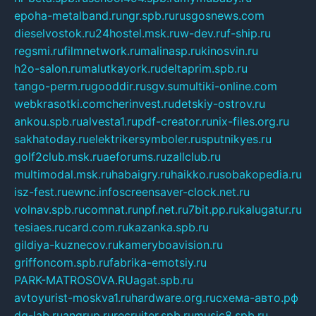
epoha-metalband.ru
ngr.spb.ru
rusgosnews.com
dieselvostok.ru
24hostel.msk.ru
w-dev.ru
f-ship.ru
regsmi.ru
filmnetwork.ru
malinasp.ru
kinosvin.ru
h2o-salon.ru
malutkayork.ru
deltaprim.spb.ru
tango-perm.ru
gooddir.ru
sgv.su
multiki-online.com
webkrasotki.com
cherinvest.ru
detskiy-ostrov.ru
ankou.spb.ru
alvesta1.ru
pdf-creator.ru
nix-files.org.ru
sakhatoday.ru
elektrikersymboler.ru
sputnikyes.ru
golf2club.msk.ru
aeforums.ru
zallclub.ru
multimodal.msk.ru
habaigry.ru
haikko.ru
sobakopedia.ru
isz-fest.ru
ewnc.info
screensaver-clock.net.ru
volnav.spb.ru
comnat.ru
npf.net.ru
7bit.pp.ru
kalugatur.ru
tesiaes.ru
card.com.ru
kazanka.spb.ru
gildiya-kuznecov.ru
kameryboavision.ru
griffoncom.spb.ru
fabrika-emotsiy.ru
PARK-MATROSOVA.RU
agat.spb.ru
avtoyurist-moskva1.ru
hardware.org.ru
схема-авто.рф
dg-lab.ru
angrup.ru
recruiter.spb.ru
music8.spb.ru