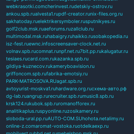
webkrasotki.com
cherinvest.ru
detskiy-ostrov.ru
ankou.spb.ru
alvesta1.ru
pdf-creator.ru
nix-files.org.ru
sakhatoday.ru
elektrikersymboler.ru
sputnikyes.ru
golf2club.msk.ru
aeforums.ru
zallclub.ru
multimodal.msk.ru
habaigry.ru
haikko.ru
sobakopedia.ru
isz-fest.ru
ewnc.info
screensaver-clock.net.ru
volnav.spb.ru
comnat.ru
npf.net.ru
7bit.pp.ru
kalugatur.ru
tesiaes.ru
card.com.ru
kazanka.spb.ru
gildiya-kuznecov.ru
kameryboavision.ru
griffoncom.spb.ru
fabrika-emotsiy.ru
PARK-MATROSOVA.RU
agat.spb.ru
avtoyurist-moskva1.ru
hardware.org.ru
схема-авто.рф
dg-lab.ru
angrup.ru
recruiter.spb.ru
music8.spb.ru
krsk124.ru
kubok.spb.ru
romanofforex.ru
analitikaplus.ru
spyonline.ru
zosikamery.ru
sloboda-ural.pp.ru
AUTO-COM.SU
hohota.net
alimy.ru
online-z.com
aromat-vostoka.ru
otdelkaexp.ru
mobilvest.ru
bbd.net.ru
mebelshop.msk.ru