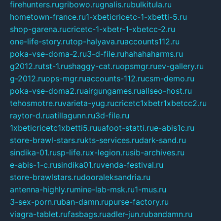
firehunters.ru
gribowo.ru
gnalis.ru
bulkitula.ru
hometown-france.ru
1-xbeticricetc-1-xbetti-5.ru
shop-garena.ru
cricetc-1-xbetr-1-xbetcc-2.ru
one-life-story.ru
top-halyava.ru
accounts112.ru
poka-vse-doma-2.ru
3-d-file.ru
hahahaharms.ru
g2012.ru
tst-1.ru
shaggy-cat.ru
opsmgr.ru
ev-gallery.ru
g-2012.ru
ops-mgr.ru
accounts-112.ru
csm-demo.ru
poka-vse-doma2.ru
airgungames.ru
allseo-host.ru
tehosmotre.ru
varieta-yug.ru
cricetc1xbetr1xbetcc2.ru
raytor-d.ru
atillagunn.ru
3d-file.ru
1xbeticricetc1xbetti5.ru
uafoot-statti.ru
e-abis1c.ru
store-brawl-stars.ru
kts-services.ru
dark-sand.ru
sindika-01.ru
sp-life.ru
x-legion.ru
sib-archives.ru
e-abis-1-c.ru
sindika01.ru
venda-festival.ru
store-brawlstars.ru
dooraleksandria.ru
antenna-highly.ru
mine-lab-msk.ru
1-mus.ru
3-sex-porn.ru
ban-damn.ru
purse-factory.ru
viagra-tablet.ru
fasbags.ru
adler-jun.ru
bandamn.ru