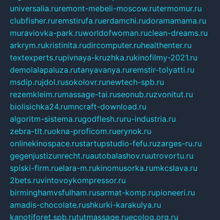
universalia.ru
remont-mebeli-moscow.ru
termomur.ru
clubfisher.ru
remstirufa.ru
erdamchi.ru
doramamama.ru
muraviovka-park.ru
worldofwoman.ru
clean-dreams.ru
arkrym.ru
kristinita.ru
dircomputer.ru
healthenter.ru
textexperts.ru
pivnaya-kruzhka.ru
kinofilmy-2021.ru
demolalapaluza.ru
tanyavanya.ru
remstir-tolyatti.ru
msdip.ru
jdol.ru
sokolovr.ru
newtech-spb.ru
rezemkleim.ru
massage-tai.ru
seonub.ru
zvonitut.ru
biolisichka24.ru
mncraft-download.ru
algoritm-sistema.ru
godflesh.ru
ru-industria.ru
zebra-tlt.ru
okna-proficom.ru
erynok.ru
onlinekinospace.ru
startupstudio-fefu.ru
zarges-ru.ru
gegenjustizunrecht.ru
autobalashov.ru
utrovortu.ru
spiski-firm.ru
elara-m.ru
kinomusorka.ru
mkcslava.ru
2bets.ru
vintovoykompressor.ru
birminghamvsfulham.ru
sarmat-komp.ru
pioneeri.ru
amadis-chocolate.ru
shkurki-karakulya.ru
kanotiforet.spb.ru
tutmassage.ru
ecolog.org.ru