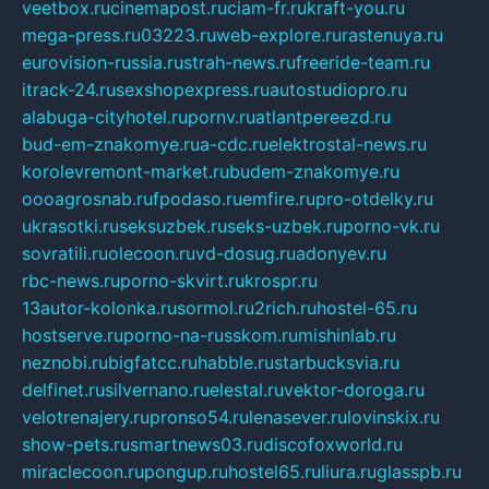
veetbox.ru
cinemapost.ru
ciam-fr.ru
kraft-you.ru
mega-press.ru
03223.ru
web-explore.ru
rastenuya.ru
eurovision-russia.ru
strah-news.ru
freeride-team.ru
itrack-24.ru
sexshopexpress.ru
autostudiopro.ru
alabuga-cityhotel.ru
pornv.ru
atlantpereezd.ru
bud-em-znakomye.ru
a-cdc.ru
elektrostal-news.ru
korolevremont-market.ru
budem-znakomye.ru
oooagrosnab.ru
fpodaso.ru
emfire.ru
pro-otdelky.ru
ukrasotki.ru
seksuzbek.ru
seks-uzbek.ru
porno-vk.ru
sovratili.ru
olecoon.ru
vd-dosug.ru
adonyev.ru
rbc-news.ru
porno-skvirt.ru
krospr.ru
13autor-kolonka.ru
sormol.ru
2rich.ru
hostel-65.ru
hostserve.ru
porno-na-russkom.ru
mishinlab.ru
neznobi.ru
bigfatcc.ru
habble.ru
starbucksvia.ru
delfinet.ru
silvernano.ru
elestal.ru
vektor-doroga.ru
velotrenajery.ru
pronso54.ru
lenasever.ru
lovinskix.ru
show-pets.ru
smartnews03.ru
discofoxworld.ru
miraclecoon.ru
pongup.ru
hostel65.ru
liura.ru
glasspb.ru