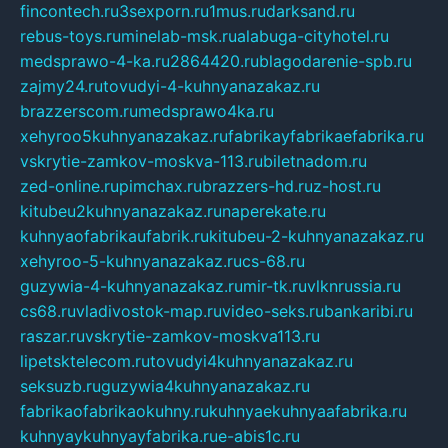
fincontech.ru
3sexporn.ru
1mus.ru
darksand.ru
rebus-toys.ru
minelab-msk.ru
alabuga-cityhotel.ru
medsprawo-4-ka.ru
2864420.ru
blagodarenie-spb.ru
zajmy24.ru
tovudyi-4-kuhnyanazakaz.ru
brazzerscom.ru
medsprawo4ka.ru
xehyroo5kuhnyanazakaz.ru
fabrikayfabrikaefabrika.ru
vskrytie-zamkov-moskva-113.ru
biletnadom.ru
zed-online.ru
pimchax.ru
brazzers-hd.ru
z-host.ru
kitubeu2kuhnyanazakaz.ru
naperekate.ru
kuhnyaofabrikaufabrik.ru
kitubeu-2-kuhnyanazakaz.ru
xehyroo-5-kuhnyanazakaz.ru
cs-68.ru
guzywia-4-kuhnyanazakaz.ru
mir-tk.ru
vlknrussia.ru
cs68.ru
vladivostok-map.ru
video-seks.ru
bankaribi.ru
raszar.ru
vskrytie-zamkov-moskva113.ru
lipetsktelecom.ru
tovudyi4kuhnyanazakaz.ru
seksuzb.ru
guzywia4kuhnyanazakaz.ru
fabrikaofabrikaokuhny.ru
kuhnyaekuhnyaafabrika.ru
kuhnyaykuhnyayfabrika.ru
e-abis1c.ru