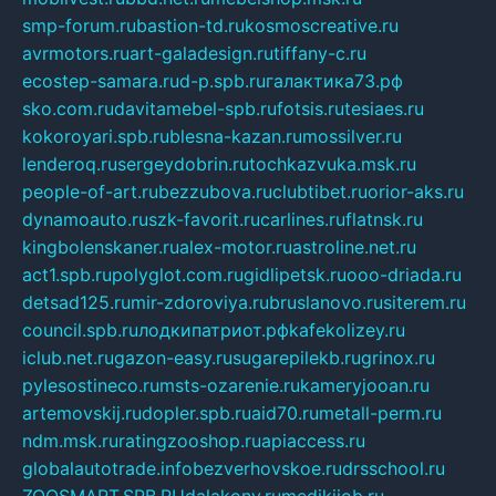
smp-forum.ru
bastion-td.ru
kosmoscreative.ru
avrmotors.ru
art-galadesign.ru
tiffany-c.ru
ecostep-samara.ru
d-p.spb.ru
галактика73.рф
sko.com.ru
davitamebel-spb.ru
fotsis.ru
tesiaes.ru
kokoroyari.spb.ru
blesna-kazan.ru
mossilver.ru
lenderoq.ru
sergeydobrin.ru
tochkazvuka.msk.ru
people-of-art.ru
bezzubova.ru
clubtibet.ru
orior-aks.ru
dynamoauto.ru
szk-favorit.ru
carlines.ru
flatnsk.ru
kingbolenskaner.ru
alex-motor.ru
astroline.net.ru
act1.spb.ru
polyglot.com.ru
gidlipetsk.ru
ooo-driada.ru
detsad125.ru
mir-zdoroviya.ru
bruslanovo.ru
siterem.ru
council.spb.ru
лодкипатриот.рф
kafekolizey.ru
iclub.net.ru
gazon-easy.ru
sugarepilekb.ru
grinox.ru
pylesostineco.ru
msts-ozarenie.ru
kameryjooan.ru
artemovskij.ru
dopler.spb.ru
aid70.ru
metall-perm.ru
ndm.msk.ru
ratingzooshop.ru
apiaccess.ru
globalautotrade.info
bezverhovskoe.ru
drsschool.ru