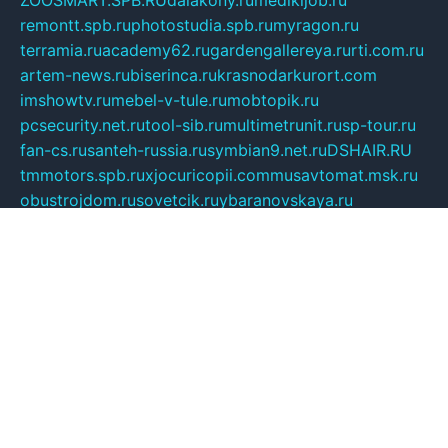
ZOOSMART.SPB.RU
dalakony.ru
medikijob.ru
remontt.spb.ru
photostudia.spb.ru
myragon.ru
terramia.ru
academy62.ru
gardengallereya.ru
rti.com.ru
artem-news.ru
biserinca.ru
krasnodarkurort.com
imshowtv.ru
mebel-v-tule.ru
mobtopik.ru
pcsecurity.net.ru
tool-sib.ru
multimetrunit.ru
sp-tour.ru
fan-cs.ru
santeh-russia.ru
symbian9.net.ru
DSHAIR.RU
tmmotors.spb.ru
xjocuricopii.com
musavtomat.msk.ru
obustrojdom.ru
sovetcik.ru
ybaranovskaya.ru
ppknews.ru
cult-alshei.ru
JAPANRUSSIA.RU
proekciyamebel.ru
imper-finans.ru
rim.org.ru
glamourai.ru
brassminus.ru
zabor-pro.ru
ftn.pp.ru
dorogoe58.ru
laimengpacker.ru
kuzova-zapchasti.ru
sageerp.ru
taxodrom.ru
dsrazvitie.ru
hardcity.net.ru
ratinghomegames.ru
topservice25.ru
gubernyan.ru
gtglasslined.ru
ii4.ru
tssport.spb.ru
andorra24.com
blackwallstreet.ru
oboimos.ru
optim-doors.com.ru
ikuch.ru
nycr.org.ru
npa21.ru
vremya-ch.spb.ru