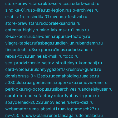
store-brawl-stars.ru
kts-services.ru
dark-sand.ru
sindika-01.ru
sp-life.ru
x-legion.ru
sib-archives.ru
e-abis-1-c.ru
sindika01.ru
venda-festival.ru
store-brawlstars.ru
dooraleksandria.ru
antenna-highly.ru
mine-lab-msk.ru
1-mus.ru
3-sex-porn.ru
ban-damn.ru
purse-factory.ru
viagra-tablet.ru
fasbags.ru
adler-jun.ru
bandamn.ru
fincontech.ru
3sexporn.ru
1mus.ru
darksand.ru
rebus-toys.ru
minelab-msk.ru
rtdco.ru
seo-prodvizhenie-sajtov-stroitelnyh-kompanij.ru
card-voice.ru
rulonnyygazon177.ru
snow-guard.ru
domizbrusa-9x12spb.ru
demaholding.ru
aalse.ru
a380club.ru
argentinamia.ru
perkoka.ru
movie-one.ru
perk-oka.ru
g-octopus.ru
sibarchives.ru
andreislyusar.ru
naruto-x.ru
pursefactory.ru
tor-lyubov-i-grom.ru
spayderhed-2022.ru
movieone.ru
evro-dez.ru
webamator.ru
ma-absolut1.ru
avtopomosch27.ru
nv-750.ru
news-plain.ru
nertansaga.ru
delanalad.ru