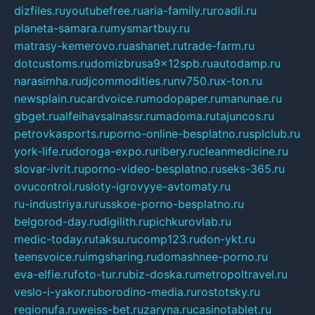
dizfiles.ru
youtubefree.ru
aria-family.ru
roadli.ru
planeta-samara.ru
mysmartbuy.ru
matrasy-kemerovo.ru
ashanet.ru
trade-farm.ru
dotcustoms.ru
domizbrusa9x12spb.ru
autodamp.ru
narasimha.ru
djcommodities.ru
nv750.ru
x-ton.ru
newsplain.ru
cardvoice.ru
modopaper.ru
manunae.ru
gbget.ru
alfeihavsalnassr.ru
madoma.ru
tajuncos.ru
petrovkasports.ru
porno-online-besplatno.ru
splclub.ru
york-life.ru
doroga-expo.ru
ribery.ru
cleanmedicine.ru
slovar-ivrit.ru
porno-video-besplatno.ru
seks-365.ru
ovucontrol.ru
sloty-igrovyye-avtomaty.ru
ru-industriya.ru
russkoe-porno-besplatno.ru
belgorod-day.ru
digilith.ru
pichkurovlab.ru
medic-today.ru
taksu.ru
comp123.ru
don-ykt.ru
teensvoice.ru
imgsharing.ru
domashnee-porno.ru
eva-elfie.ru
foto-tur.ru
biz-doska.ru
metropoltravel.ru
veslo-i-yakor.ru
borodino-media.ru
rostotsky.ru
regionufa.ru
weiss-bet.ru
zaryna.ru
casinotablet.ru