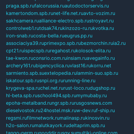
praga.spb.ru
falcorussia.ru
autodoctorservis.ru
kamertondom.spb.ru
net-life.net.ru
avto-vozim.ru
sakhcamera.ru
alliance-electro.spb.ru
stroyavt.ru
controlweb1.ru
tdsak74.ru
kinzozo-ru.ru
kvotka.ru
iron-snab.ru
costa-bella.ru
eugrus.pp.ru
associaciya39.ru
primexpo.spb.ru
bezmorchin.ru
ia2.ru
cpt21.ru
ispecspb.ru
regahost.ru
kolosok-elita.ru
tae-kwon.ru
consrio.com.ru
insiam.ru
avegainfo.ru
archery161.ru
bigencyclica.ru
vlast16.ru
korru.net
sarmiento.spb.su
extelopedia.ru
lammin-suo.spb.ru
iskatour.spb.ru
snpi.org.ru
running-line.ru
krygeva-spa.ru
chel.net.ru
rust-loco.ru
dugshop.ru
hl-beta.spb.ru
school494.spb.ru
mymubaby.ru
epoha-metalband.ru
ngr.spb.ru
rusgosnews.com
dieselvostok.ru
24hostel.msk.ru
w-dev.ru
f-ship.ru
regsmi.ru
filmnetwork.ru
malinasp.ru
kinosvin.ru
h2o-salon.ru
malutkayork.ru
deltaprim.spb.ru
tango-perm.ru
gooddir.ru
sgv.su
multiki-online.com