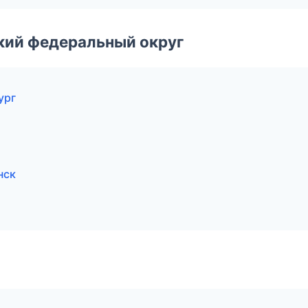
ский федеральный округ
ург
нск