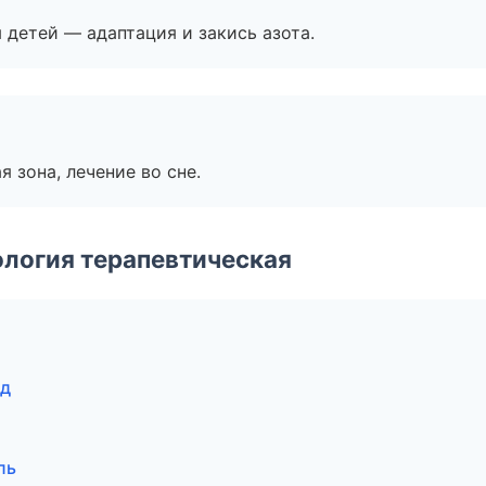
я детей — адаптация и закись азота.
я зона, лечение во сне.
логия терапевтическая
од
ль