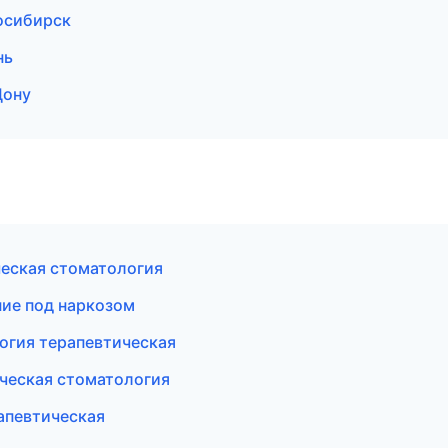
восибирск
нь
Дону
ческая стоматология
ние под наркозом
огия терапевтическая
ческая стоматология
апевтическая