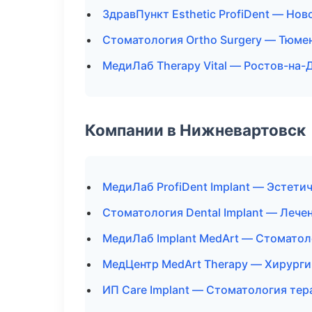
ЗдравПункт Esthetic ProfiDent — Но
Стоматология Ortho Surgery — Тюме
МедиЛаб Therapy Vital — Ростов-на-
Компании в Нижневартовск
МедиЛаб ProfiDent Implant — Эстети
Стоматология Dental Implant — Лече
МедиЛаб Implant MedArt — Стоматол
МедЦентр MedArt Therapy — Хирурги
ИП Care Implant — Стоматология тер