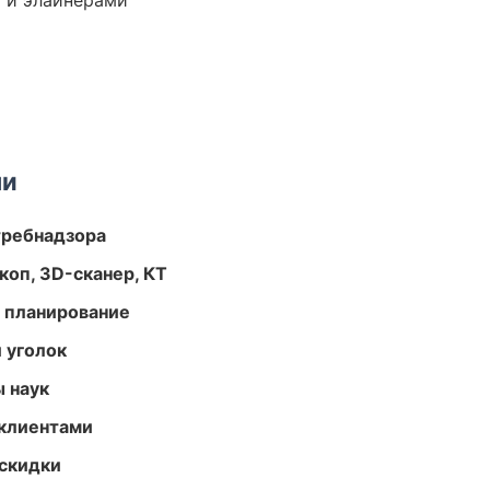
 и элайнерами
ми
требнадзора
оп, 3D-сканер, КТ
 планирование
 уголок
ы наук
 клиентами
скидки