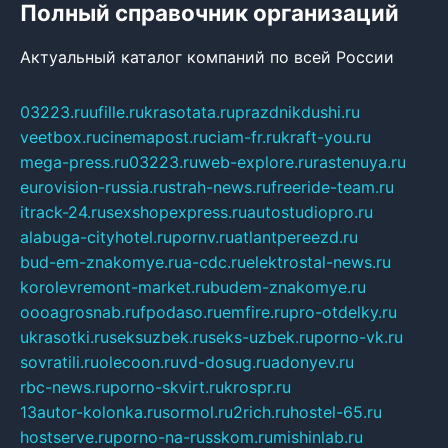
Полный справочник организаций
Актуальный каталог компаний по всей России
03223.ru
ufille.ru
krasotata.ru
prazdnikdushi.ru
veetbox.ru
cinemapost.ru
ciam-fr.ru
kraft-you.ru
mega-press.ru
03223.ru
web-explore.ru
rastenuya.ru
eurovision-russia.ru
strah-news.ru
freeride-team.ru
itrack-24.ru
sexshopexpress.ru
autostudiopro.ru
alabuga-cityhotel.ru
pornv.ru
atlantpereezd.ru
bud-em-znakomye.ru
a-cdc.ru
elektrostal-news.ru
korolevremont-market.ru
budem-znakomye.ru
oooagrosnab.ru
fpodaso.ru
emfire.ru
pro-otdelky.ru
ukrasotki.ru
seksuzbek.ru
seks-uzbek.ru
porno-vk.ru
sovratili.ru
olecoon.ru
vd-dosug.ru
adonyev.ru
rbc-news.ru
porno-skvirt.ru
krospr.ru
13autor-kolonka.ru
sormol.ru
2rich.ru
hostel-65.ru
hostserve.ru
porno-na-russkom.ru
mishinlab.ru