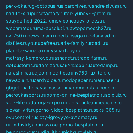
perk-oka.ru
g-octopus.ru
sibarchives.ru
andreislyusar.ru
naruto-x.ru
pursefactory.ru
tor-lyubov-i-grom.ru
spayderhed-2022.ru
movieone.ru
evro-dez.ru
webamator.ru
ma-absolut1.ru
avtopomosch27.ru
nv-750.ru
news-plain.ru
nertansaga.ru
delanalad.ru
dizfiles.ru
youtubefree.ru
aria-family.ru
roadli.ru
planeta-samara.ru
mysmartbuy.ru
matrasy-kemerovo.ru
ashanet.ru
trade-farm.ru
dotcustoms.ru
domizbrusa9x12spb.ru
autodamp.ru
narasimha.ru
djcommodities.ru
nv750.ru
x-ton.ru
newsplain.ru
cardvoice.ru
modopaper.ru
manunae.ru
gbget.ru
alfeihavsalnassr.ru
madoma.ru
tajuncos.ru
petrovkasports.ru
porno-online-besplatno.ru
splclub.ru
york-life.ru
doroga-expo.ru
ribery.ru
cleanmedicine.ru
slovar-ivrit.ru
porno-video-besplatno.ru
seks-365.ru
ovucontrol.ru
sloty-igrovyye-avtomaty.ru
ru-industriya.ru
russkoe-porno-besplatno.ru
belgorod-day.ru
digilith.ru
pichkurovlab.ru