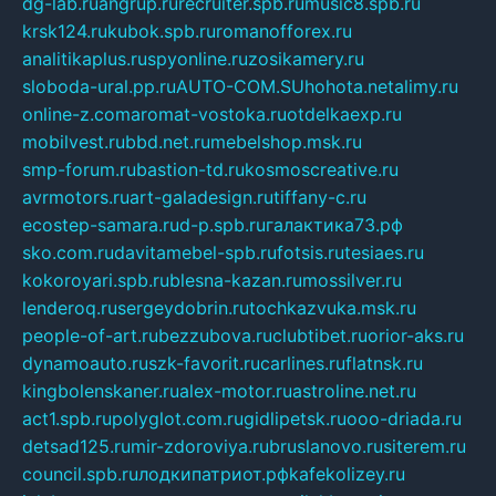
dg-lab.ru
angrup.ru
recruiter.spb.ru
music8.spb.ru
krsk124.ru
kubok.spb.ru
romanofforex.ru
analitikaplus.ru
spyonline.ru
zosikamery.ru
sloboda-ural.pp.ru
AUTO-COM.SU
hohota.net
alimy.ru
online-z.com
aromat-vostoka.ru
otdelkaexp.ru
mobilvest.ru
bbd.net.ru
mebelshop.msk.ru
smp-forum.ru
bastion-td.ru
kosmoscreative.ru
avrmotors.ru
art-galadesign.ru
tiffany-c.ru
ecostep-samara.ru
d-p.spb.ru
галактика73.рф
sko.com.ru
davitamebel-spb.ru
fotsis.ru
tesiaes.ru
kokoroyari.spb.ru
blesna-kazan.ru
mossilver.ru
lenderoq.ru
sergeydobrin.ru
tochkazvuka.msk.ru
people-of-art.ru
bezzubova.ru
clubtibet.ru
orior-aks.ru
dynamoauto.ru
szk-favorit.ru
carlines.ru
flatnsk.ru
kingbolenskaner.ru
alex-motor.ru
astroline.net.ru
act1.spb.ru
polyglot.com.ru
gidlipetsk.ru
ooo-driada.ru
detsad125.ru
mir-zdoroviya.ru
bruslanovo.ru
siterem.ru
council.spb.ru
лодкипатриот.рф
kafekolizey.ru