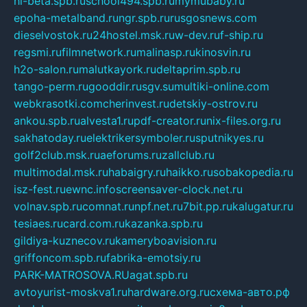
hl-beta.spb.ru
school494.spb.ru
mymubaby.ru
epoha-metalband.ru
ngr.spb.ru
rusgosnews.com
dieselvostok.ru
24hostel.msk.ru
w-dev.ru
f-ship.ru
regsmi.ru
filmnetwork.ru
malinasp.ru
kinosvin.ru
h2o-salon.ru
malutkayork.ru
deltaprim.spb.ru
tango-perm.ru
gooddir.ru
sgv.su
multiki-online.com
webkrasotki.com
cherinvest.ru
detskiy-ostrov.ru
ankou.spb.ru
alvesta1.ru
pdf-creator.ru
nix-files.org.ru
sakhatoday.ru
elektrikersymboler.ru
sputnikyes.ru
golf2club.msk.ru
aeforums.ru
zallclub.ru
multimodal.msk.ru
habaigry.ru
haikko.ru
sobakopedia.ru
isz-fest.ru
ewnc.info
screensaver-clock.net.ru
volnav.spb.ru
comnat.ru
npf.net.ru
7bit.pp.ru
kalugatur.ru
tesiaes.ru
card.com.ru
kazanka.spb.ru
gildiya-kuznecov.ru
kameryboavision.ru
griffoncom.spb.ru
fabrika-emotsiy.ru
PARK-MATROSOVA.RU
agat.spb.ru
avtoyurist-moskva1.ru
hardware.org.ru
схема-авто.рф