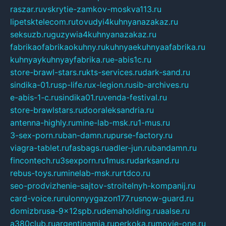
raszar.ru
vskrytie-zamkov-moskva113.ru
lipetsktelecom.ru
tovudyi4kuhnyanazakaz.ru
seksuzb.ru
guzywia4kuhnyanazakaz.ru
fabrikaofabrikaokuhny.ru
kuhnyaekuhnyaafabrika.ru
kuhnyaykuhnyayfabrika.ru
e-abis1c.ru
store-brawl-stars.ru
kts-services.ru
dark-sand.ru
sindika-01.ru
sp-life.ru
x-legion.ru
sib-archives.ru
e-abis-1-c.ru
sindika01.ru
venda-festival.ru
store-brawlstars.ru
dooraleksandria.ru
antenna-highly.ru
mine-lab-msk.ru
1-mus.ru
3-sex-porn.ru
ban-damn.ru
purse-factory.ru
viagra-tablet.ru
fasbags.ru
adler-jun.ru
bandamn.ru
fincontech.ru
3sexporn.ru
1mus.ru
darksand.ru
rebus-toys.ru
minelab-msk.ru
rtdco.ru
seo-prodvizhenie-sajtov-stroitelnyh-kompanij.ru
card-voice.ru
rulonnyygazon177.ru
snow-guard.ru
domizbrusa-9x12spb.ru
demaholding.ru
aalse.ru
a380club.ru
argentinamia.ru
perkoka.ru
movie-one.ru