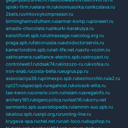
spiski-firm.ru
elara-m.ru
kinomusorka.ru
mkcslava.ru
2bets.ru
vintovoykompressor.ru
birminghamvsfulham.ru
sarmat-komp.ru
pioneeri.ru
amadis-chocolate.ru
shkurki-karakulya.ru
kanotiforet.spb.ru
tutmassage.ru
ecolog.org.ru
praga.spb.ru
falcorussia.ru
autodoctorservis.ru
kamertondom.spb.ru
net-life.net.ru
avto-vozim.ru
sakhcamera.ru
alliance-electro.spb.ru
stroyavt.ru
controlweb1.ru
tdsak74.ru
kinzozo-ru.ru
kvotka.ru
iron-snab.ru
costa-bella.ru
eugrus.pp.ru
associaciya39.ru
primexpo.spb.ru
bezmorchin.ru
ia2.ru
cpt21.ru
ispecspb.ru
regahost.ru
kolosok-elita.ru
tae-kwon.ru
consrio.com.ru
insiam.ru
avegainfo.ru
archery161.ru
bigencyclica.ru
vlast16.ru
korru.net
sarmiento.spb.su
extelopedia.ru
lammin-suo.spb.ru
iskatour.spb.ru
snpi.org.ru
running-line.ru
krygeva-spa.ru
chel.net.ru
rust-loco.ru
dugshop.ru