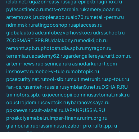
iclub.net.ru
gazon-easy.ru
sugarepilekb.ru
grinox.ru
pylesostineco.ru
msts-ozarenie.ru
kameryjooan.ru
artemovskij.ru
dopler.spb.ru
aid70.ru
metall-perm.ru
ndm.msk.ru
ratingzooshop.ru
apiaccess.ru
globalautotrade.info
bezverhovskoe.ru
drsschool.ru
ZOOSMART.SPB.RU
dalakony.ru
medikijob.ru
remontt.spb.ru
photostudia.spb.ru
myragon.ru
terramia.ru
academy62.ru
gardengallereya.ru
rti.com.ru
artem-news.ru
biserinca.ru
krasnodarkurort.com
imshowtv.ru
mebel-v-tule.ru
mobtopik.ru
pcsecurity.net.ru
tool-sib.ru
multimetrunit.ru
sp-tour.ru
fan-cs.ru
santeh-russia.ru
symbian9.net.ru
DSHAIR.RU
tmmotors.spb.ru
xjocuricopii.com
musavtomat.msk.ru
obustrojdom.ru
sovetcik.ru
ybaranovskaya.ru
ppknews.ru
cult-alshei.ru
JAPANRUSSIA.RU
proekciyamebel.ru
imper-finans.ru
rim.org.ru
glamourai.ru
brassminus.ru
zabor-pro.ru
ftn.pp.ru
dorogoe58.ru
laimengpacker.ru
kuzova-zapchasti.ru