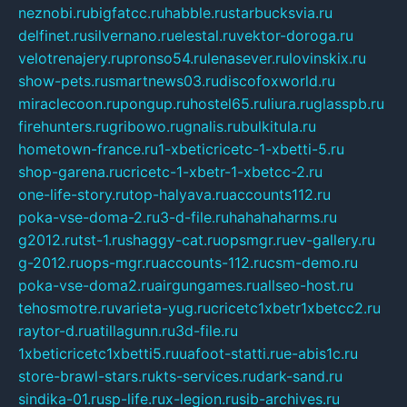
neznobi.ru
bigfatcc.ru
habble.ru
starbucksvia.ru
delfinet.ru
silvernano.ru
elestal.ru
vektor-doroga.ru
velotrenajery.ru
pronso54.ru
lenasever.ru
lovinskix.ru
show-pets.ru
smartnews03.ru
discofoxworld.ru
miraclecoon.ru
pongup.ru
hostel65.ru
liura.ru
glasspb.ru
firehunters.ru
gribowo.ru
gnalis.ru
bulkitula.ru
hometown-france.ru
1-xbeticricetc-1-xbetti-5.ru
shop-garena.ru
cricetc-1-xbetr-1-xbetcc-2.ru
one-life-story.ru
top-halyava.ru
accounts112.ru
poka-vse-doma-2.ru
3-d-file.ru
hahahaharms.ru
g2012.ru
tst-1.ru
shaggy-cat.ru
opsmgr.ru
ev-gallery.ru
g-2012.ru
ops-mgr.ru
accounts-112.ru
csm-demo.ru
poka-vse-doma2.ru
airgungames.ru
allseo-host.ru
tehosmotre.ru
varieta-yug.ru
cricetc1xbetr1xbetcc2.ru
raytor-d.ru
atillagunn.ru
3d-file.ru
1xbeticricetc1xbetti5.ru
uafoot-statti.ru
e-abis1c.ru
store-brawl-stars.ru
kts-services.ru
dark-sand.ru
sindika-01.ru
sp-life.ru
x-legion.ru
sib-archives.ru