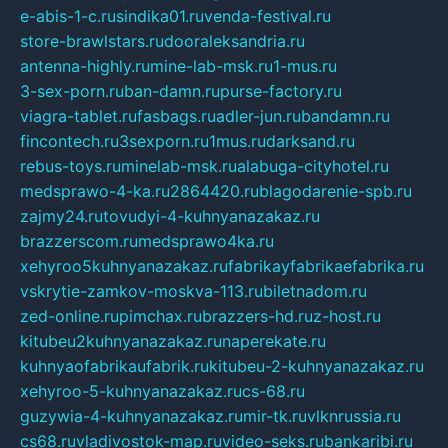
e-abis-1-c.ru
sindika01.ru
venda-festival.ru
store-brawlstars.ru
dooraleksandria.ru
antenna-highly.ru
mine-lab-msk.ru
1-mus.ru
3-sex-porn.ru
ban-damn.ru
purse-factory.ru
viagra-tablet.ru
fasbags.ru
adler-jun.ru
bandamn.ru
fincontech.ru
3sexporn.ru
1mus.ru
darksand.ru
rebus-toys.ru
minelab-msk.ru
alabuga-cityhotel.ru
medsprawo-4-ka.ru
2864420.ru
blagodarenie-spb.ru
zajmy24.ru
tovudyi-4-kuhnyanazakaz.ru
brazzerscom.ru
medsprawo4ka.ru
xehyroo5kuhnyanazakaz.ru
fabrikayfabrikaefabrika.ru
vskrytie-zamkov-moskva-113.ru
biletnadom.ru
zed-online.ru
pimchax.ru
brazzers-hd.ru
z-host.ru
kitubeu2kuhnyanazakaz.ru
naperekate.ru
kuhnyaofabrikaufabrik.ru
kitubeu-2-kuhnyanazakaz.ru
xehyroo-5-kuhnyanazakaz.ru
cs-68.ru
guzywia-4-kuhnyanazakaz.ru
mir-tk.ru
vlknrussia.ru
cs68.ru
vladivostok-map.ru
video-seks.ru
bankaribi.ru