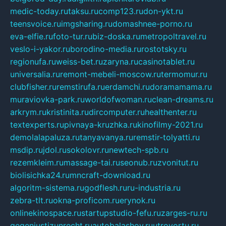
medic-today.ru
taksu.ru
comp123.ru
don-ykt.ru
teensvoice.ru
imgsharing.ru
domashnee-porno.ru
eva-elfie.ru
foto-tur.ru
biz-doska.ru
metropoltravel.ru
veslo-i-yakor.ru
borodino-media.ru
rostotsky.ru
regionufa.ru
weiss-bet.ru
zaryna.ru
casinotablet.ru
universalia.ru
remont-mebeli-moscow.ru
termomur.ru
clubfisher.ru
remstirufa.ru
erdamchi.ru
doramamama.ru
muraviovka-park.ru
worldofwoman.ru
clean-dreams.ru
arkrym.ru
kristinita.ru
dircomputer.ru
healthenter.ru
textexperts.ru
pivnaya-kruzhka.ru
kinofilmy-2021.ru
demolalapaluza.ru
tanyavanya.ru
remstir-tolyatti.ru
msdip.ru
jdol.ru
sokolovr.ru
newtech-spb.ru
rezemkleim.ru
massage-tai.ru
seonub.ru
zvonitut.ru
biolisichka24.ru
mncraft-download.ru
algoritm-sistema.ru
godflesh.ru
ru-industria.ru
zebra-tlt.ru
okna-proficom.ru
erynok.ru
onlinekinospace.ru
startupstudio-fefu.ru
zarges-ru.ru
gegenjustizunrecht.ru
autobalashov.ru
utrovortu.ru