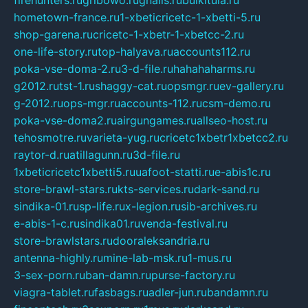
firehunters.ru
gribowo.ru
gnalis.ru
bulkitula.ru
hometown-france.ru
1-xbeticricetc-1-xbetti-5.ru
shop-garena.ru
cricetc-1-xbetr-1-xbetcc-2.ru
one-life-story.ru
top-halyava.ru
accounts112.ru
poka-vse-doma-2.ru
3-d-file.ru
hahahaharms.ru
g2012.ru
tst-1.ru
shaggy-cat.ru
opsmgr.ru
ev-gallery.ru
g-2012.ru
ops-mgr.ru
accounts-112.ru
csm-demo.ru
poka-vse-doma2.ru
airgungames.ru
allseo-host.ru
tehosmotre.ru
varieta-yug.ru
cricetc1xbetr1xbetcc2.ru
raytor-d.ru
atillagunn.ru
3d-file.ru
1xbeticricetc1xbetti5.ru
uafoot-statti.ru
e-abis1c.ru
store-brawl-stars.ru
kts-services.ru
dark-sand.ru
sindika-01.ru
sp-life.ru
x-legion.ru
sib-archives.ru
e-abis-1-c.ru
sindika01.ru
venda-festival.ru
store-brawlstars.ru
dooraleksandria.ru
antenna-highly.ru
mine-lab-msk.ru
1-mus.ru
3-sex-porn.ru
ban-damn.ru
purse-factory.ru
viagra-tablet.ru
fasbags.ru
adler-jun.ru
bandamn.ru