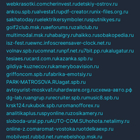
webkrasotki.com
cherinvest.ru
detskiy-ostrov.ru
ankou.spb.ru
alvesta1.ru
pdf-creator.ru
nix-files.org.ru
sakhatoday.ru
elektrikersymboler.ru
sputnikyes.ru
golf2club.msk.ru
aeforums.ru
zallclub.ru
multimodal.msk.ru
habaigry.ru
haikko.ru
sobakopedia.ru
isz-fest.ru
ewnc.info
screensaver-clock.net.ru
volnav.spb.ru
comnat.ru
npf.net.ru
7bit.pp.ru
kalugatur.ru
tesiaes.ru
card.com.ru
kazanka.spb.ru
gildiya-kuznecov.ru
kameryboavision.ru
griffoncom.spb.ru
fabrika-emotsiy.ru
PARK-MATROSOVA.RU
agat.spb.ru
avtoyurist-moskva1.ru
hardware.org.ru
схема-авто.рф
dg-lab.ru
angrup.ru
recruiter.spb.ru
music8.spb.ru
krsk124.ru
kubok.spb.ru
romanofforex.ru
analitikaplus.ru
spyonline.ru
zosikamery.ru
sloboda-ural.pp.ru
AUTO-COM.SU
hohota.net
alimy.ru
online-z.com
aromat-vostoka.ru
otdelkaexp.ru
mobilvest.ru
bbd.net.ru
mebelshop.msk.ru