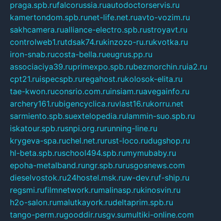
praga.spb.ru
falcorussia.ru
autodoctorservis.ru
kamertondom.spb.ru
net-life.net.ru
avto-vozim.ru
sakhcamera.ru
alliance-electro.spb.ru
stroyavt.ru
controlweb1.ru
tdsak74.ru
kinzozo-ru.ru
kvotka.ru
iron-snab.ru
costa-bella.ru
eugrus.pp.ru
associaciya39.ru
primexpo.spb.ru
bezmorchin.ru
ia2.ru
cpt21.ru
ispecspb.ru
regahost.ru
kolosok-elita.ru
tae-kwon.ru
consrio.com.ru
insiam.ru
avegainfo.ru
archery161.ru
bigencyclica.ru
vlast16.ru
korru.net
sarmiento.spb.su
extelopedia.ru
lammin-suo.spb.ru
iskatour.spb.ru
snpi.org.ru
running-line.ru
krygeva-spa.ru
chel.net.ru
rust-loco.ru
dugshop.ru
hl-beta.spb.ru
school494.spb.ru
mymubaby.ru
epoha-metalband.ru
ngr.spb.ru
rusgosnews.com
dieselvostok.ru
24hostel.msk.ru
w-dev.ru
f-ship.ru
regsmi.ru
filmnetwork.ru
malinasp.ru
kinosvin.ru
h2o-salon.ru
malutkayork.ru
deltaprim.spb.ru
tango-perm.ru
gooddir.ru
sgv.su
multiki-online.com