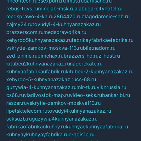
fincontech.ru
3sexporn.ru
1mus.ru
darksand.ru
rebus-toys.ru
minelab-msk.ru
alabuga-cityhotel.ru
medsprawo-4-ka.ru
2864420.ru
blagodarenie-spb.ru
zajmy24.ru
tovudyi-4-kuhnyanazakaz.ru
brazzerscom.ru
medsprawo4ka.ru
xehyroo5kuhnyanazakaz.ru
fabrikayfabrikaefabrika.ru
vskrytie-zamkov-moskva-113.ru
biletnadom.ru
zed-online.ru
pimchax.ru
brazzers-hd.ru
z-host.ru
kitubeu2kuhnyanazakaz.ru
naperekate.ru
kuhnyaofabrikaufabrik.ru
kitubeu-2-kuhnyanazakaz.ru
xehyroo-5-kuhnyanazakaz.ru
cs-68.ru
guzywia-4-kuhnyanazakaz.ru
mir-tk.ru
vlknrussia.ru
cs68.ru
vladivostok-map.ru
video-seks.ru
bankaribi.ru
raszar.ru
vskrytie-zamkov-moskva113.ru
lipetsktelecom.ru
tovudyi4kuhnyanazakaz.ru
seksuzb.ru
guzywia4kuhnyanazakaz.ru
fabrikaofabrikaokuhny.ru
kuhnyaekuhnyaafabrika.ru
kuhnyaykuhnyayfabrika.ru
e-abis1c.ru