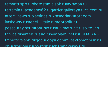
remontt.spb.ru
photostudia.spb.ru
myragon.ru
terramia.ru
academy62.ru
gardengallereya.ru
rti.com.ru
artem-news.ru
biserinca.ru
krasnodarkurort.com
imshowtv.ru
mebel-v-tule.ru
mobtopik.ru
pcsecurity.net.ru
tool-sib.ru
multimetrunit.ru
sp-tour.ru
fan-cs.ru
santeh-russia.ru
symbian9.net.ru
DSHAIR.RU
tmmotors.spb.ru
xjocuricopii.com
musavtomat.msk.ru
obustrojdom.ru
sovetcik.ru
ybaranovskaya.ru
ppknews.ru
cult-alshei.ru
JAPANRUSSIA.RU
proekciyamebel.ru
imper-finans.ru
rim.org.ru
glamourai.ru
brassminus.ru
zabor-pro.ru
ftn.pp.ru
dorogoe58.ru
laimengpacker.ru
kuzova-zapchasti.ru
sageerp.ru
taxodrom.ru
dsrazvitie.ru
hardcity.net.ru
ratinghomegames.ru
topservice25.ru
gubernyan.ru
gtglasslined.ru
ii4.ru
tssport.spb.ru
andorra24.com
blackwallstreet.ru
oboimos.ru
optim-doors.com.ru
ikuch.ru
nycr.org.ru
npa21.ru
vremya-ch.spb.ru
desert000.ru
ivtorgi.ru
ifiori.ru
catalog-statei.ru