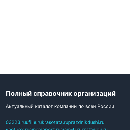
Полный справочник организаций
Актуальный каталог компаний по всей России
03223.ru
ufille.ru
krasotata.ru
prazdnikdushi.ru
veetbox.ru
cinemapost.ru
ciam-fr.ru
kraft-you.ru