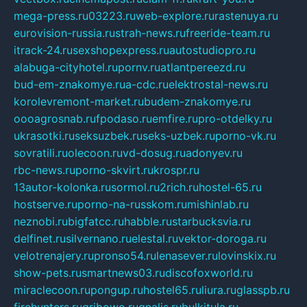
mega-press.ru
03223.ru
web-explore.ru
rastenuya.ru
eurovision-russia.ru
strah-news.ru
freeride-team.ru
itrack-24.ru
sexshopexpress.ru
autostudiopro.ru
alabuga-cityhotel.ru
pornv.ru
atlantpereezd.ru
bud-em-znakomye.ru
a-cdc.ru
elektrostal-news.ru
korolevremont-market.ru
budem-znakomye.ru
oooagrosnab.ru
fpodaso.ru
emfire.ru
pro-otdelky.ru
ukrasotki.ru
seksuzbek.ru
seks-uzbek.ru
porno-vk.ru
sovratili.ru
olecoon.ru
vd-dosug.ru
adonyev.ru
rbc-news.ru
porno-skvirt.ru
krospr.ru
13autor-kolonka.ru
sormol.ru
2rich.ru
hostel-65.ru
hostserve.ru
porno-na-russkom.ru
mishinlab.ru
neznobi.ru
bigfatcc.ru
habble.ru
starbucksvia.ru
delfinet.ru
silvernano.ru
elestal.ru
vektor-doroga.ru
velotrenajery.ru
pronso54.ru
lenasever.ru
lovinskix.ru
show-pets.ru
smartnews03.ru
discofoxworld.ru
miraclecoon.ru
pongup.ru
hostel65.ru
liura.ru
glasspb.ru