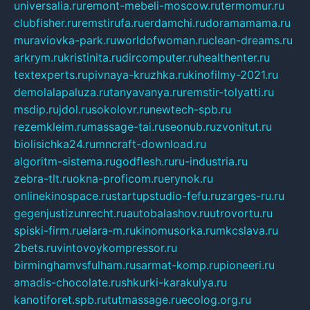
universalia.ru
remont-mebeli-moscow.ru
termomur.ru
clubfisher.ru
remstirufa.ru
erdamchi.ru
doramamama.ru
muraviovka-park.ru
worldofwoman.ru
clean-dreams.ru
arkrym.ru
kristinita.ru
dircomputer.ru
healthenter.ru
textexperts.ru
pivnaya-kruzhka.ru
kinofilmy-2021.ru
demolalapaluza.ru
tanyavanya.ru
remstir-tolyatti.ru
msdip.ru
jdol.ru
sokolovr.ru
newtech-spb.ru
rezemkleim.ru
massage-tai.ru
seonub.ru
zvonitut.ru
biolisichka24.ru
mncraft-download.ru
algoritm-sistema.ru
godflesh.ru
ru-industria.ru
zebra-tlt.ru
okna-proficom.ru
erynok.ru
onlinekinospace.ru
startupstudio-fefu.ru
zarges-ru.ru
gegenjustizunrecht.ru
autobalashov.ru
utrovortu.ru
spiski-firm.ru
elara-m.ru
kinomusorka.ru
mkcslava.ru
2bets.ru
vintovoykompressor.ru
birminghamvsfulham.ru
sarmat-komp.ru
pioneeri.ru
amadis-chocolate.ru
shkurki-karakulya.ru
kanotiforet.spb.ru
tutmassage.ru
ecolog.org.ru