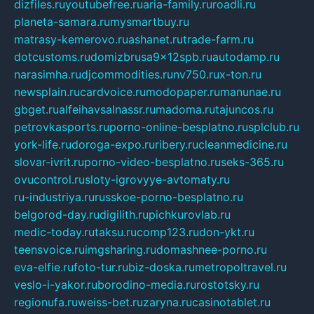
dizfiles.ru
youtubefree.ru
aria-family.ru
roadli.ru
planeta-samara.ru
mysmartbuy.ru
matrasy-kemerovo.ru
ashanet.ru
trade-farm.ru
dotcustoms.ru
domizbrusa9x12spb.ru
autodamp.ru
narasimha.ru
djcommodities.ru
nv750.ru
x-ton.ru
newsplain.ru
cardvoice.ru
modopaper.ru
manunae.ru
gbget.ru
alfeihavsalnassr.ru
madoma.ru
tajuncos.ru
petrovkasports.ru
porno-online-besplatno.ru
splclub.ru
york-life.ru
doroga-expo.ru
ribery.ru
cleanmedicine.ru
slovar-ivrit.ru
porno-video-besplatno.ru
seks-365.ru
ovucontrol.ru
sloty-igrovyye-avtomaty.ru
ru-industriya.ru
russkoe-porno-besplatno.ru
belgorod-day.ru
digilith.ru
pichkurovlab.ru
medic-today.ru
taksu.ru
comp123.ru
don-ykt.ru
teensvoice.ru
imgsharing.ru
domashnee-porno.ru
eva-elfie.ru
foto-tur.ru
biz-doska.ru
metropoltravel.ru
veslo-i-yakor.ru
borodino-media.ru
rostotsky.ru
regionufa.ru
weiss-bet.ru
zaryna.ru
casinotablet.ru