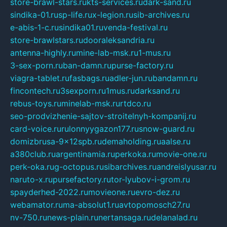
store-brawl-stars.ru
kts-services.ru
dark-sand.ru
sindika-01.ru
sp-life.ru
x-legion.ru
sib-archives.ru
e-abis-1-c.ru
sindika01.ru
venda-festival.ru
store-brawlstars.ru
dooraleksandria.ru
antenna-highly.ru
mine-lab-msk.ru
1-mus.ru
3-sex-porn.ru
ban-damn.ru
purse-factory.ru
viagra-tablet.ru
fasbags.ru
adler-jun.ru
bandamn.ru
fincontech.ru
3sexporn.ru
1mus.ru
darksand.ru
rebus-toys.ru
minelab-msk.ru
rtdco.ru
seo-prodvizhenie-sajtov-stroitelnyh-kompanij.ru
card-voice.ru
rulonnyygazon177.ru
snow-guard.ru
domizbrusa-9x12spb.ru
demaholding.ru
aalse.ru
a380club.ru
argentinamia.ru
perkoka.ru
movie-one.ru
perk-oka.ru
g-octopus.ru
sibarchives.ru
andreislyusar.ru
naruto-x.ru
pursefactory.ru
tor-lyubov-i-grom.ru
spayderhed-2022.ru
movieone.ru
evro-dez.ru
webamator.ru
ma-absolut1.ru
avtopomosch27.ru
nv-750.ru
news-plain.ru
nertansaga.ru
delanalad.ru