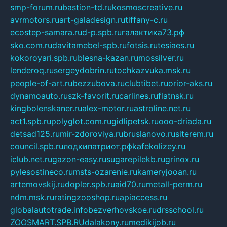
smp-forum.ru
bastion-td.ru
kosmoscreative.ru
avrmotors.ru
art-galadesign.ru
tiffany-c.ru
ecostep-samara.ru
d-p.spb.ru
галактика73.рф
sko.com.ru
davitamebel-spb.ru
fotsis.ru
tesiaes.ru
kokoroyari.spb.ru
blesna-kazan.ru
mossilver.ru
lenderoq.ru
sergeydobrin.ru
tochkazvuka.msk.ru
people-of-art.ru
bezzubova.ru
clubtibet.ru
orior-aks.ru
dynamoauto.ru
szk-favorit.ru
carlines.ru
flatnsk.ru
kingbolenskaner.ru
alex-motor.ru
astroline.net.ru
act1.spb.ru
polyglot.com.ru
gidlipetsk.ru
ooo-driada.ru
detsad125.ru
mir-zdoroviya.ru
bruslanovo.ru
siterem.ru
council.spb.ru
лодкипатриот.рф
kafekolizey.ru
iclub.net.ru
gazon-easy.ru
sugarepilekb.ru
grinox.ru
pylesostineco.ru
msts-ozarenie.ru
kameryjooan.ru
artemovskij.ru
dopler.spb.ru
aid70.ru
metall-perm.ru
ndm.msk.ru
ratingzooshop.ru
apiaccess.ru
globalautotrade.info
bezverhovskoe.ru
drsschool.ru
ZOOSMART.SPB.RU
dalakony.ru
medikijob.ru