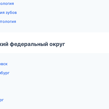
тология
ия зубов
нтология
ский федеральный округ
овск
нбург
рг