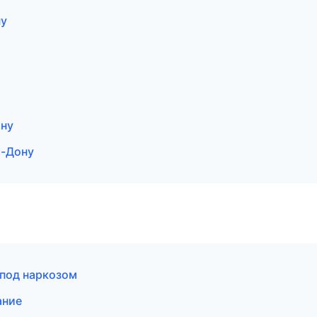
ну
ону
а-Дону
 под наркозом
ание