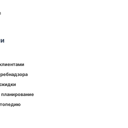
в
ми
 клиентами
требнадзора
скидки
 планирование
ортопедию