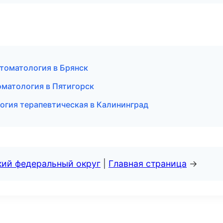
томатология в Брянск
оматология в Пятигорск
логия терапевтическая в Калининград
кий федеральный округ
|
Главная страница
→