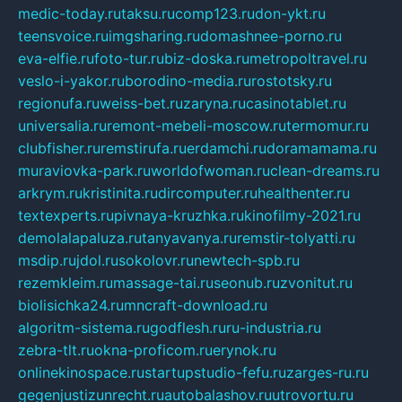
medic-today.ru
taksu.ru
comp123.ru
don-ykt.ru
teensvoice.ru
imgsharing.ru
domashnee-porno.ru
eva-elfie.ru
foto-tur.ru
biz-doska.ru
metropoltravel.ru
veslo-i-yakor.ru
borodino-media.ru
rostotsky.ru
regionufa.ru
weiss-bet.ru
zaryna.ru
casinotablet.ru
universalia.ru
remont-mebeli-moscow.ru
termomur.ru
clubfisher.ru
remstirufa.ru
erdamchi.ru
doramamama.ru
muraviovka-park.ru
worldofwoman.ru
clean-dreams.ru
arkrym.ru
kristinita.ru
dircomputer.ru
healthenter.ru
textexperts.ru
pivnaya-kruzhka.ru
kinofilmy-2021.ru
demolalapaluza.ru
tanyavanya.ru
remstir-tolyatti.ru
msdip.ru
jdol.ru
sokolovr.ru
newtech-spb.ru
rezemkleim.ru
massage-tai.ru
seonub.ru
zvonitut.ru
biolisichka24.ru
mncraft-download.ru
algoritm-sistema.ru
godflesh.ru
ru-industria.ru
zebra-tlt.ru
okna-proficom.ru
erynok.ru
onlinekinospace.ru
startupstudio-fefu.ru
zarges-ru.ru
gegenjustizunrecht.ru
autobalashov.ru
utrovortu.ru