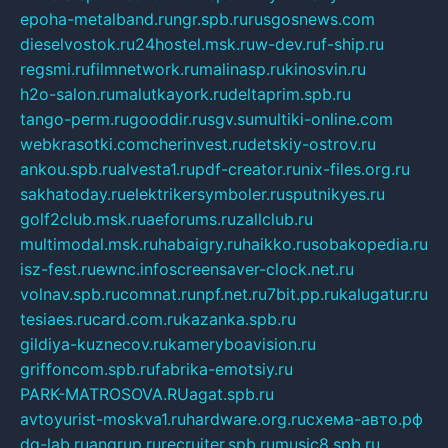
epoha-metalband.ru
ngr.spb.ru
rusgosnews.com
dieselvostok.ru
24hostel.msk.ru
w-dev.ru
f-ship.ru
regsmi.ru
filmnetwork.ru
malinasp.ru
kinosvin.ru
h2o-salon.ru
malutkayork.ru
deltaprim.spb.ru
tango-perm.ru
gooddir.ru
sgv.su
multiki-online.com
webkrasotki.com
cherinvest.ru
detskiy-ostrov.ru
ankou.spb.ru
alvesta1.ru
pdf-creator.ru
nix-files.org.ru
sakhatoday.ru
elektrikersymboler.ru
sputnikyes.ru
golf2club.msk.ru
aeforums.ru
zallclub.ru
multimodal.msk.ru
habaigry.ru
haikko.ru
sobakopedia.ru
isz-fest.ru
ewnc.info
screensaver-clock.net.ru
volnav.spb.ru
comnat.ru
npf.net.ru
7bit.pp.ru
kalugatur.ru
tesiaes.ru
card.com.ru
kazanka.spb.ru
gildiya-kuznecov.ru
kameryboavision.ru
griffoncom.spb.ru
fabrika-emotsiy.ru
PARK-MATROSOVA.RU
agat.spb.ru
avtoyurist-moskva1.ru
hardware.org.ru
схема-авто.рф
dg-lab.ru
angrup.ru
recruiter.spb.ru
music8.spb.ru