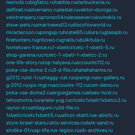
neznobi.ru
bigfatcc.ru
habble.ru
starbucksvia.ru
delfinet.ru
silvernano.ru
elestal.ru
vektor-doroga.ru
velotrenajery.ru
pronso54.ru
lenasever.ru
lovinskix.ru
show-pets.ru
smartnews03.ru
discofoxworld.ru
miraclecoon.ru
pongup.ru
hostel65.ru
liura.ru
glasspb.ru
firehunters.ru
gribowo.ru
gnalis.ru
bulkitula.ru
hometown-france.ru
1-xbeticricetc-1-xbetti-5.ru
shop-garena.ru
cricetc-1-xbetr-1-xbetcc-2.ru
one-life-story.ru
top-halyava.ru
accounts112.ru
poka-vse-doma-2.ru
3-d-file.ru
hahahaharms.ru
g2012.ru
tst-1.ru
shaggy-cat.ru
opsmgr.ru
ev-gallery.ru
g-2012.ru
ops-mgr.ru
accounts-112.ru
csm-demo.ru
poka-vse-doma2.ru
airgungames.ru
allseo-host.ru
tehosmotre.ru
varieta-yug.ru
cricetc1xbetr1xbetcc2.ru
raytor-d.ru
atillagunn.ru
3d-file.ru
1xbeticricetc1xbetti5.ru
uafoot-statti.ru
e-abis1c.ru
store-brawl-stars.ru
kts-services.ru
dark-sand.ru
sindika-01.ru
sp-life.ru
x-legion.ru
sib-archives.ru