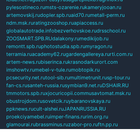
pylesostineco.ru
msts-ozarenie.ru
kameryjooan.ru
artemovskij.ru
dopler.spb.ru
aid70.ru
metall-perm.ru
ndm.msk.ru
ratingzooshop.ru
apiaccess.ru
globalautotrade.info
bezverhovskoe.ru
drsschool.ru
ZOOSMART.SPB.RU
dalakony.ru
medikijob.ru
remontt.spb.ru
photostudia.spb.ru
myragon.ru
terramia.ru
academy62.ru
gardengallereya.ru
rti.com.ru
artem-news.ru
biserinca.ru
krasnodarkurort.com
imshowtv.ru
mebel-v-tule.ru
mobtopik.ru
pcsecurity.net.ru
tool-sib.ru
multimetrunit.ru
sp-tour.ru
fan-cs.ru
santeh-russia.ru
symbian9.net.ru
DSHAIR.RU
tmmotors.spb.ru
xjocuricopii.com
musavtomat.msk.ru
obustrojdom.ru
sovetcik.ru
ybaranovskaya.ru
ppknews.ru
cult-alshei.ru
JAPANRUSSIA.RU
proekciyamebel.ru
imper-finans.ru
rim.org.ru
glamourai.ru
brassminus.ru
zabor-pro.ru
ftn.pp.ru
dorogoe58.ru
laimengpacker.ru
kuzova-zapchasti.ru