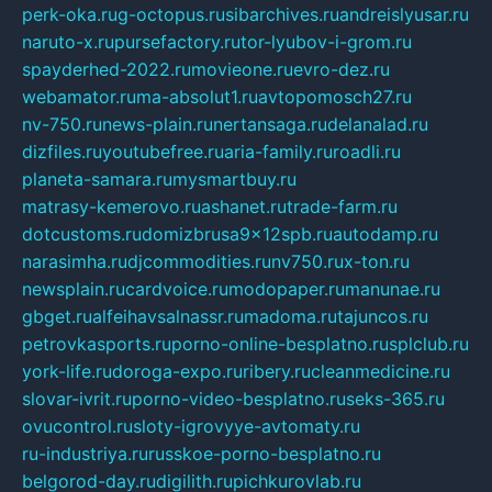
perk-oka.ru
g-octopus.ru
sibarchives.ru
andreislyusar.ru
naruto-x.ru
pursefactory.ru
tor-lyubov-i-grom.ru
spayderhed-2022.ru
movieone.ru
evro-dez.ru
webamator.ru
ma-absolut1.ru
avtopomosch27.ru
nv-750.ru
news-plain.ru
nertansaga.ru
delanalad.ru
dizfiles.ru
youtubefree.ru
aria-family.ru
roadli.ru
planeta-samara.ru
mysmartbuy.ru
matrasy-kemerovo.ru
ashanet.ru
trade-farm.ru
dotcustoms.ru
domizbrusa9x12spb.ru
autodamp.ru
narasimha.ru
djcommodities.ru
nv750.ru
x-ton.ru
newsplain.ru
cardvoice.ru
modopaper.ru
manunae.ru
gbget.ru
alfeihavsalnassr.ru
madoma.ru
tajuncos.ru
petrovkasports.ru
porno-online-besplatno.ru
splclub.ru
york-life.ru
doroga-expo.ru
ribery.ru
cleanmedicine.ru
slovar-ivrit.ru
porno-video-besplatno.ru
seks-365.ru
ovucontrol.ru
sloty-igrovyye-avtomaty.ru
ru-industriya.ru
russkoe-porno-besplatno.ru
belgorod-day.ru
digilith.ru
pichkurovlab.ru