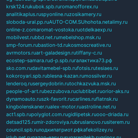
krsk124.ru
kubok.spb.ru
romanofforex.ru
analitikaplus.ru
spyonline.ru
zosikamery.ru
sloboda-ural.pp.ru
AUTO-COM.SU
hohota.net
alimy.ru
online-z.com
aromat-vostoka.ru
otdelkaexp.ru
mobilvest.ru
bbd.net.ru
mebelshop.msk.ru
smp-forum.ru
bastion-td.ru
kosmoscreative.ru
avrmotors.ru
art-galadesign.ru
tiffany-c.ru
ecostep-samara.ru
d-p.spb.ru
галактика73.рф
sko.com.ru
davitamebel-spb.ru
fotsis.ru
tesiaes.ru
kokoroyari.spb.ru
blesna-kazan.ru
mossilver.ru
lenderoq.ru
sergeydobrin.ru
tochkazvuka.msk.ru
people-of-art.ru
bezzubova.ru
clubtibet.ru
orior-aks.ru
dynamoauto.ru
szk-favorit.ru
carlines.ru
flatnsk.ru
kingbolenskaner.ru
alex-motor.ru
astroline.net.ru
act1.spb.ru
polyglot.com.ru
gidlipetsk.ru
ooo-driada.ru
detsad125.ru
mir-zdoroviya.ru
bruslanovo.ru
siterem.ru
council.spb.ru
лодкипатриот.рф
kafekolizey.ru
iclub.net.ru
gazon-easy.ru
sugarepilekb.ru
grinox.ru