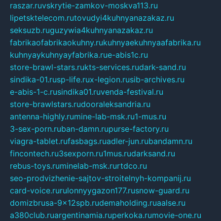
raszar.ru
vskrytie-zamkov-moskva113.ru
lipetsktelecom.ru
tovudyi4kuhnyanazakaz.ru
seksuzb.ru
guzywia4kuhnyanazakaz.ru
fabrikaofabrikaokuhny.ru
kuhnyaekuhnyaafabrika.ru
kuhnyaykuhnyayfabrika.ru
e-abis1c.ru
store-brawl-stars.ru
kts-services.ru
dark-sand.ru
sindika-01.ru
sp-life.ru
x-legion.ru
sib-archives.ru
e-abis-1-c.ru
sindika01.ru
venda-festival.ru
store-brawlstars.ru
dooraleksandria.ru
antenna-highly.ru
mine-lab-msk.ru
1-mus.ru
3-sex-porn.ru
ban-damn.ru
purse-factory.ru
viagra-tablet.ru
fasbags.ru
adler-jun.ru
bandamn.ru
fincontech.ru
3sexporn.ru
1mus.ru
darksand.ru
rebus-toys.ru
minelab-msk.ru
rtdco.ru
seo-prodvizhenie-sajtov-stroitelnyh-kompanij.ru
card-voice.ru
rulonnyygazon177.ru
snow-guard.ru
domizbrusa-9x12spb.ru
demaholding.ru
aalse.ru
a380club.ru
argentinamia.ru
perkoka.ru
movie-one.ru