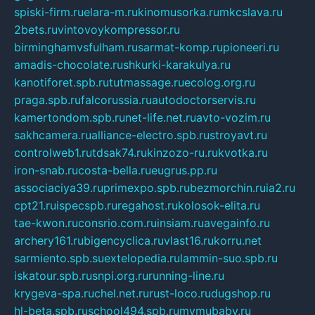
spiski-firm.ru
elara-m.ru
kinomusorka.ru
mkcslava.ru
2bets.ru
vintovoykompressor.ru
birminghamvsfulham.ru
sarmat-komp.ru
pioneeri.ru
amadis-chocolate.ru
shkurki-karakulya.ru
kanotiforet.spb.ru
tutmassage.ru
ecolog.org.ru
praga.spb.ru
falcorussia.ru
autodoctorservis.ru
kamertondom.spb.ru
net-life.net.ru
avto-vozim.ru
sakhcamera.ru
alliance-electro.spb.ru
stroyavt.ru
controlweb1.ru
tdsak74.ru
kinzozo-ru.ru
kvotka.ru
iron-snab.ru
costa-bella.ru
eugrus.pp.ru
associaciya39.ru
primexpo.spb.ru
bezmorchin.ru
ia2.ru
cpt21.ru
ispecspb.ru
regahost.ru
kolosok-elita.ru
tae-kwon.ru
consrio.com.ru
insiam.ru
avegainfo.ru
archery161.ru
bigencyclica.ru
vlast16.ru
korru.net
sarmiento.spb.su
extelopedia.ru
lammin-suo.spb.ru
iskatour.spb.ru
snpi.org.ru
running-line.ru
krygeva-spa.ru
chel.net.ru
rust-loco.ru
dugshop.ru
hl-beta.spb.ru
school494.spb.ru
mymubaby.ru