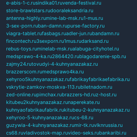
e-abis-1-c.ru
sindika01.ru
venda-festival.ru
store-brawlstars.ru
dooraleksandria.ru
antenna-highly.ru
mine-lab-msk.ru
1-mus.ru
3-sex-porn.ru
ban-damn.ru
purse-factory.ru
viagra-tablet.ru
fasbags.ru
adler-jun.ru
bandamn.ru
fincontech.ru
3sexporn.ru
1mus.ru
darksand.ru
rebus-toys.ru
minelab-msk.ru
alabuga-cityhotel.ru
medsprawo-4-ka.ru
2864420.ru
blagodarenie-spb.ru
zajmy24.ru
tovudyi-4-kuhnyanazakaz.ru
brazzerscom.ru
medsprawo4ka.ru
xehyroo5kuhnyanazakaz.ru
fabrikayfabrikaefabrika.ru
vskrytie-zamkov-moskva-113.ru
biletnadom.ru
zed-online.ru
pimchax.ru
brazzers-hd.ru
z-host.ru
kitubeu2kuhnyanazakaz.ru
naperekate.ru
kuhnyaofabrikaufabrik.ru
kitubeu-2-kuhnyanazakaz.ru
xehyroo-5-kuhnyanazakaz.ru
cs-68.ru
guzywia-4-kuhnyanazakaz.ru
mir-tk.ru
vlknrussia.ru
cs68.ru
vladivostok-map.ru
video-seks.ru
bankaribi.ru