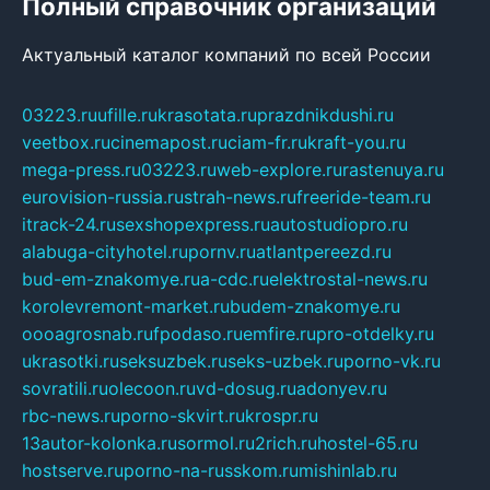
Полный справочник организаций
Актуальный каталог компаний по всей России
03223.ru
ufille.ru
krasotata.ru
prazdnikdushi.ru
veetbox.ru
cinemapost.ru
ciam-fr.ru
kraft-you.ru
mega-press.ru
03223.ru
web-explore.ru
rastenuya.ru
eurovision-russia.ru
strah-news.ru
freeride-team.ru
itrack-24.ru
sexshopexpress.ru
autostudiopro.ru
alabuga-cityhotel.ru
pornv.ru
atlantpereezd.ru
bud-em-znakomye.ru
a-cdc.ru
elektrostal-news.ru
korolevremont-market.ru
budem-znakomye.ru
oooagrosnab.ru
fpodaso.ru
emfire.ru
pro-otdelky.ru
ukrasotki.ru
seksuzbek.ru
seks-uzbek.ru
porno-vk.ru
sovratili.ru
olecoon.ru
vd-dosug.ru
adonyev.ru
rbc-news.ru
porno-skvirt.ru
krospr.ru
13autor-kolonka.ru
sormol.ru
2rich.ru
hostel-65.ru
hostserve.ru
porno-na-russkom.ru
mishinlab.ru