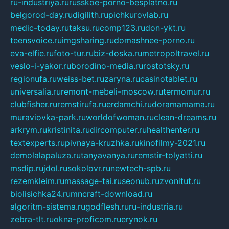
ru-industriya.ru
russkoe-porno-besplatno.ru
belgorod-day.ru
digilith.ru
pichkurovlab.ru
medic-today.ru
taksu.ru
comp123.ru
don-ykt.ru
teensvoice.ru
imgsharing.ru
domashnee-porno.ru
eva-elfie.ru
foto-tur.ru
biz-doska.ru
metropoltravel.ru
veslo-i-yakor.ru
borodino-media.ru
rostotsky.ru
regionufa.ru
weiss-bet.ru
zaryna.ru
casinotablet.ru
universalia.ru
remont-mebeli-moscow.ru
termomur.ru
clubfisher.ru
remstirufa.ru
erdamchi.ru
doramamama.ru
muraviovka-park.ru
worldofwoman.ru
clean-dreams.ru
arkrym.ru
kristinita.ru
dircomputer.ru
healthenter.ru
textexperts.ru
pivnaya-kruzhka.ru
kinofilmy-2021.ru
demolalapaluza.ru
tanyavanya.ru
remstir-tolyatti.ru
msdip.ru
jdol.ru
sokolovr.ru
newtech-spb.ru
rezemkleim.ru
massage-tai.ru
seonub.ru
zvonitut.ru
biolisichka24.ru
mncraft-download.ru
algoritm-sistema.ru
godflesh.ru
ru-industria.ru
zebra-tlt.ru
okna-proficom.ru
erynok.ru