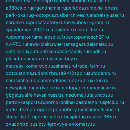
domizbrusa-9x12spb.ru
demaholding.ru
aalse.ru
a380club.ru
argentinamia.ru
perkoka.ru
movie-one.ru
perk-oka.ru
g-octopus.ru
sibarchives.ru
andreislyusar.ru
naruto-x.ru
pursefactory.ru
tor-lyubov-i-grom.ru
spayderhed-2022.ru
movieone.ru
evro-dez.ru
webamator.ru
ma-absolut1.ru
avtopomosch27.ru
nv-750.ru
news-plain.ru
nertansaga.ru
delanalad.ru
dizfiles.ru
youtubefree.ru
aria-family.ru
roadli.ru
planeta-samara.ru
mysmartbuy.ru
matrasy-kemerovo.ru
ashanet.ru
trade-farm.ru
dotcustoms.ru
domizbrusa9x12spb.ru
autodamp.ru
narasimha.ru
djcommodities.ru
nv750.ru
x-ton.ru
newsplain.ru
cardvoice.ru
modopaper.ru
manunae.ru
gbget.ru
alfeihavsalnassr.ru
madoma.ru
tajuncos.ru
petrovkasports.ru
porno-online-besplatno.ru
splclub.ru
york-life.ru
doroga-expo.ru
ribery.ru
cleanmedicine.ru
slovar-ivrit.ru
porno-video-besplatno.ru
seks-365.ru
ovucontrol.ru
sloty-igrovyye-avtomaty.ru