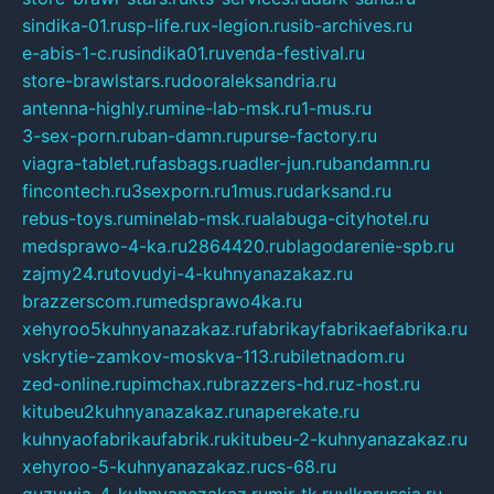
sindika-01.ru
sp-life.ru
x-legion.ru
sib-archives.ru
e-abis-1-c.ru
sindika01.ru
venda-festival.ru
store-brawlstars.ru
dooraleksandria.ru
antenna-highly.ru
mine-lab-msk.ru
1-mus.ru
3-sex-porn.ru
ban-damn.ru
purse-factory.ru
viagra-tablet.ru
fasbags.ru
adler-jun.ru
bandamn.ru
fincontech.ru
3sexporn.ru
1mus.ru
darksand.ru
rebus-toys.ru
minelab-msk.ru
alabuga-cityhotel.ru
medsprawo-4-ka.ru
2864420.ru
blagodarenie-spb.ru
zajmy24.ru
tovudyi-4-kuhnyanazakaz.ru
brazzerscom.ru
medsprawo4ka.ru
xehyroo5kuhnyanazakaz.ru
fabrikayfabrikaefabrika.ru
vskrytie-zamkov-moskva-113.ru
biletnadom.ru
zed-online.ru
pimchax.ru
brazzers-hd.ru
z-host.ru
kitubeu2kuhnyanazakaz.ru
naperekate.ru
kuhnyaofabrikaufabrik.ru
kitubeu-2-kuhnyanazakaz.ru
xehyroo-5-kuhnyanazakaz.ru
cs-68.ru