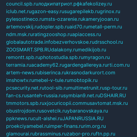
council.spb.ru
лодкипатриот.рф
kafekolizey.ru
iclub.net.ru
gazon-easy.ru
sugarepilekb.ru
grinox.ru
pylesostineco.ru
msts-ozarenie.ru
kameryjooan.ru
artemovskij.ru
dopler.spb.ru
aid70.ru
metall-perm.ru
ndm.msk.ru
ratingzooshop.ru
apiaccess.ru
globalautotrade.info
bezverhovskoe.ru
drsschool.ru
ZOOSMART.SPB.RU
dalakony.ru
medikijob.ru
remontt.spb.ru
photostudia.spb.ru
myragon.ru
terramia.ru
academy62.ru
gardengallereya.ru
rti.com.ru
artem-news.ru
biserinca.ru
krasnodarkurort.com
imshowtv.ru
mebel-v-tule.ru
mobtopik.ru
pcsecurity.net.ru
tool-sib.ru
multimetrunit.ru
sp-tour.ru
fan-cs.ru
santeh-russia.ru
symbian9.net.ru
DSHAIR.RU
tmmotors.spb.ru
xjocuricopii.com
musavtomat.msk.ru
obustrojdom.ru
sovetcik.ru
ybaranovskaya.ru
ppknews.ru
cult-alshei.ru
JAPANRUSSIA.RU
proekciyamebel.ru
imper-finans.ru
rim.org.ru
glamourai.ru
brassminus.ru
zabor-pro.ru
ftn.pp.ru