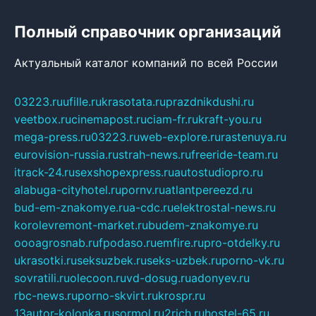
Полный справочник организаций
Актуальный каталог компаний по всей России
03223.ru
ufille.ru
krasotata.ru
prazdnikdushi.ru
veetbox.ru
cinemapost.ru
ciam-fr.ru
kraft-you.ru
mega-press.ru
03223.ru
web-explore.ru
rastenuya.ru
eurovision-russia.ru
strah-news.ru
freeride-team.ru
itrack-24.ru
sexshopexpress.ru
autostudiopro.ru
alabuga-cityhotel.ru
pornv.ru
atlantpereezd.ru
bud-em-znakomye.ru
a-cdc.ru
elektrostal-news.ru
korolevremont-market.ru
budem-znakomye.ru
oooagrosnab.ru
fpodaso.ru
emfire.ru
pro-otdelky.ru
ukrasotki.ru
seksuzbek.ru
seks-uzbek.ru
porno-vk.ru
sovratili.ru
olecoon.ru
vd-dosug.ru
adonyev.ru
rbc-news.ru
porno-skvirt.ru
krospr.ru
13autor-kolonka.ru
sormol.ru
2rich.ru
hostel-65.ru