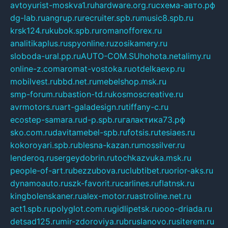
avtoyurist-moskva1.ru
hardware.org.ru
схема-авто.рф
dg-lab.ru
angrup.ru
recruiter.spb.ru
music8.spb.ru
krsk124.ru
kubok.spb.ru
romanofforex.ru
analitikaplus.ru
spyonline.ru
zosikamery.ru
sloboda-ural.pp.ru
AUTO-COM.SU
hohota.net
alimy.ru
online-z.com
aromat-vostoka.ru
otdelkaexp.ru
mobilvest.ru
bbd.net.ru
mebelshop.msk.ru
smp-forum.ru
bastion-td.ru
kosmoscreative.ru
avrmotors.ru
art-galadesign.ru
tiffany-c.ru
ecostep-samara.ru
d-p.spb.ru
галактика73.рф
sko.com.ru
davitamebel-spb.ru
fotsis.ru
tesiaes.ru
kokoroyari.spb.ru
blesna-kazan.ru
mossilver.ru
lenderoq.ru
sergeydobrin.ru
tochkazvuka.msk.ru
people-of-art.ru
bezzubova.ru
clubtibet.ru
orior-aks.ru
dynamoauto.ru
szk-favorit.ru
carlines.ru
flatnsk.ru
kingbolenskaner.ru
alex-motor.ru
astroline.net.ru
act1.spb.ru
polyglot.com.ru
gidlipetsk.ru
ooo-driada.ru
detsad125.ru
mir-zdoroviya.ru
bruslanovo.ru
siterem.ru