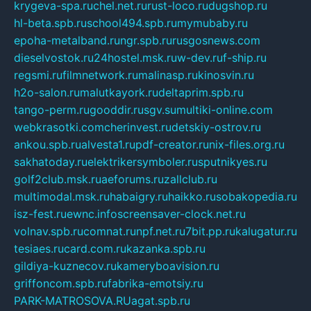
krygeva-spa.ru
chel.net.ru
rust-loco.ru
dugshop.ru
hl-beta.spb.ru
school494.spb.ru
mymubaby.ru
epoha-metalband.ru
ngr.spb.ru
rusgosnews.com
dieselvostok.ru
24hostel.msk.ru
w-dev.ru
f-ship.ru
regsmi.ru
filmnetwork.ru
malinasp.ru
kinosvin.ru
h2o-salon.ru
malutkayork.ru
deltaprim.spb.ru
tango-perm.ru
gooddir.ru
sgv.su
multiki-online.com
webkrasotki.com
cherinvest.ru
detskiy-ostrov.ru
ankou.spb.ru
alvesta1.ru
pdf-creator.ru
nix-files.org.ru
sakhatoday.ru
elektrikersymboler.ru
sputnikyes.ru
golf2club.msk.ru
aeforums.ru
zallclub.ru
multimodal.msk.ru
habaigry.ru
haikko.ru
sobakopedia.ru
isz-fest.ru
ewnc.info
screensaver-clock.net.ru
volnav.spb.ru
comnat.ru
npf.net.ru
7bit.pp.ru
kalugatur.ru
tesiaes.ru
card.com.ru
kazanka.spb.ru
gildiya-kuznecov.ru
kameryboavision.ru
griffoncom.spb.ru
fabrika-emotsiy.ru
PARK-MATROSOVA.RU
agat.spb.ru