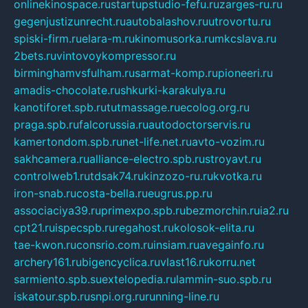
onlinekinospace.ru
startupstudio-fefu.ru
zarges-ru.ru
gegenjustizunrecht.ru
autobalashov.ru
utrovortu.ru
spiski-firm.ru
elara-m.ru
kinomusorka.ru
mkcslava.ru
2bets.ru
vintovoykompressor.ru
birminghamvsfulham.ru
sarmat-komp.ru
pioneeri.ru
amadis-chocolate.ru
shkurki-karakulya.ru
kanotiforet.spb.ru
tutmassage.ru
ecolog.org.ru
praga.spb.ru
falcorussia.ru
autodoctorservis.ru
kamertondom.spb.ru
net-life.net.ru
avto-vozim.ru
sakhcamera.ru
alliance-electro.spb.ru
stroyavt.ru
controlweb1.ru
tdsak74.ru
kinzozo-ru.ru
kvotka.ru
iron-snab.ru
costa-bella.ru
eugrus.pp.ru
associaciya39.ru
primexpo.spb.ru
bezmorchin.ru
ia2.ru
cpt21.ru
ispecspb.ru
regahost.ru
kolosok-elita.ru
tae-kwon.ru
consrio.com.ru
insiam.ru
avegainfo.ru
archery161.ru
bigencyclica.ru
vlast16.ru
korru.net
sarmiento.spb.su
extelopedia.ru
lammin-suo.spb.ru
iskatour.spb.ru
snpi.org.ru
running-line.ru