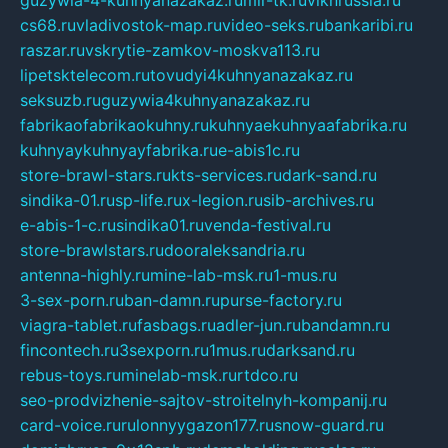
guzywia-4-kuhnyanazakaz.ru
mir-tk.ru
vlknrussia.ru
cs68.ru
vladivostok-map.ru
video-seks.ru
bankaribi.ru
raszar.ru
vskrytie-zamkov-moskva113.ru
lipetsktelecom.ru
tovudyi4kuhnyanazakaz.ru
seksuzb.ru
guzywia4kuhnyanazakaz.ru
fabrikaofabrikaokuhny.ru
kuhnyaekuhnyaafabrika.ru
kuhnyaykuhnyayfabrika.ru
e-abis1c.ru
store-brawl-stars.ru
kts-services.ru
dark-sand.ru
sindika-01.ru
sp-life.ru
x-legion.ru
sib-archives.ru
e-abis-1-c.ru
sindika01.ru
venda-festival.ru
store-brawlstars.ru
dooraleksandria.ru
antenna-highly.ru
mine-lab-msk.ru
1-mus.ru
3-sex-porn.ru
ban-damn.ru
purse-factory.ru
viagra-tablet.ru
fasbags.ru
adler-jun.ru
bandamn.ru
fincontech.ru
3sexporn.ru
1mus.ru
darksand.ru
rebus-toys.ru
minelab-msk.ru
rtdco.ru
seo-prodvizhenie-sajtov-stroitelnyh-kompanij.ru
card-voice.ru
rulonnyygazon177.ru
snow-guard.ru