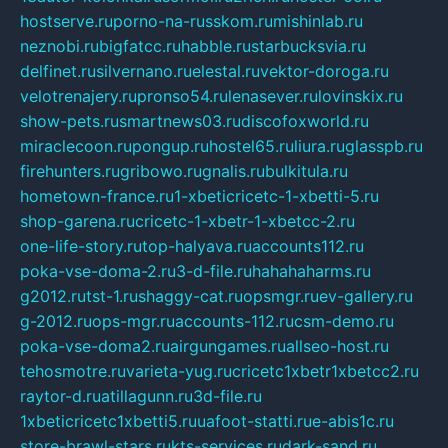
hostserve.ru
porno-na-russkom.ru
mishinlab.ru
neznobi.ru
bigfatcc.ru
habble.ru
starbucksvia.ru
delfinet.ru
silvernano.ru
elestal.ru
vektor-doroga.ru
velotrenajery.ru
pronso54.ru
lenasever.ru
lovinskix.ru
show-pets.ru
smartnews03.ru
discofoxworld.ru
miraclecoon.ru
pongup.ru
hostel65.ru
liura.ru
glasspb.ru
firehunters.ru
gribowo.ru
gnalis.ru
bulkitula.ru
hometown-france.ru
1-xbeticricetc-1-xbetti-5.ru
shop-garena.ru
cricetc-1-xbetr-1-xbetcc-2.ru
one-life-story.ru
top-halyava.ru
accounts112.ru
poka-vse-doma-2.ru
3-d-file.ru
hahahaharms.ru
g2012.ru
tst-1.ru
shaggy-cat.ru
opsmgr.ru
ev-gallery.ru
g-2012.ru
ops-mgr.ru
accounts-112.ru
csm-demo.ru
poka-vse-doma2.ru
airgungames.ru
allseo-host.ru
tehosmotre.ru
varieta-yug.ru
cricetc1xbetr1xbetcc2.ru
raytor-d.ru
atillagunn.ru
3d-file.ru
1xbeticricetc1xbetti5.ru
uafoot-statti.ru
e-abis1c.ru
store-brawl-stars.ru
kts-services.ru
dark-sand.ru