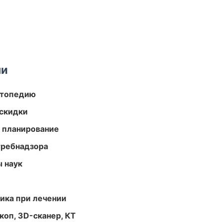
ми
ортопедию
скидки
 планирование
требнадзора
ы наук
тика при лечении
оп, 3D-сканер, КТ