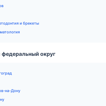
ов
ртодонтия и брекеты
оматология
 федеральный округ
гоград
ов-на-Дону
ну