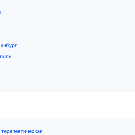
э
ренбург
ополь
р
 терапевтическая