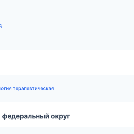
д
логия терапевтическая
 федеральный округ