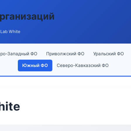
рганизаций
Lab White
ро-Западный ФО
Приволжский ФО
Уральский ФО
Южный ФО
Северо-Кавказский ФО
ite