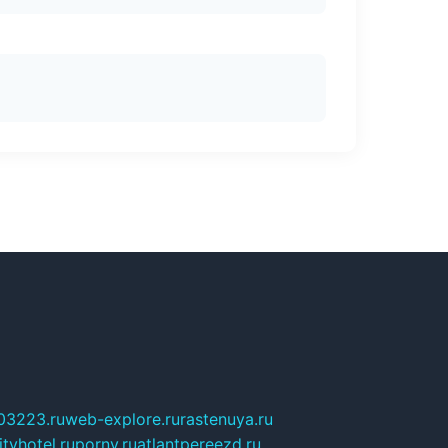
03223.ru
web-explore.ru
rastenuya.ru
tyhotel.ru
pornv.ru
atlantpereezd.ru