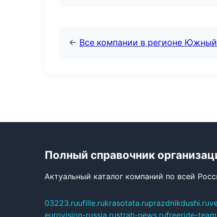
←
Все компании в регионе Южный
Полный справочник организац
Актуальный каталог компаний по всей Рос
03223.ru
ufille.ru
krasotata.ru
prazdnikdushi.ru
v
eurovision-russia.ru
strah-news.ru
freeride-team