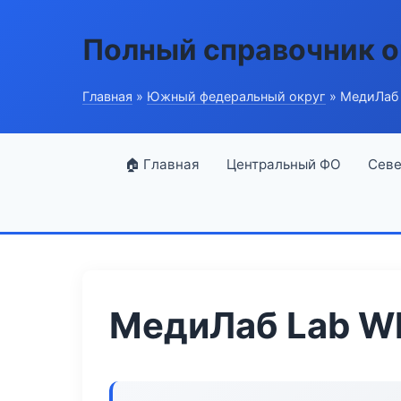
Полный справочник о
Главная
»
Южный федеральный округ
» МедиЛаб 
🏠 Главная
Центральный ФО
Севе
МедиЛаб Lab Wh