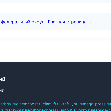
 федеральный округ
|
Главная страница
→
ий
сии
eetbox.ru
cinemapost.ru
ciam-fr.ru
kraft-you.ru
mega-press.ru
.ru
itrack-24.ru
sexshopexpress.ru
autostudiopro.ru
alabuga-ci