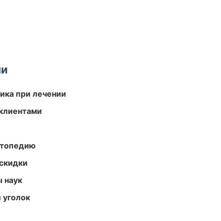
ми
тика при лечении
 клиентами
ортопедию
скидки
ы наук
 уголок