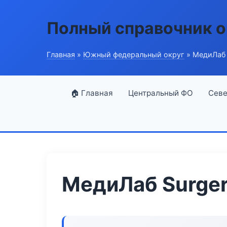
Полный справочник о
Главная
»
Южный федеральный округ
» МедиЛаб 
🏠 Главная
Центральный ФО
Севе
МедиЛаб Surge