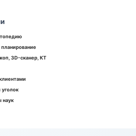
ми
ортопедию
 планирование
оп, 3D-сканер, КТ
 клиентами
 уголок
ы наук