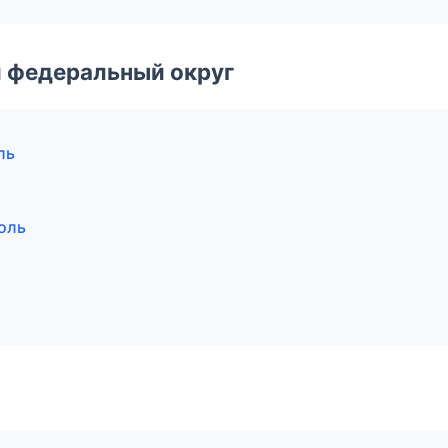
 федеральный округ
ль
оль