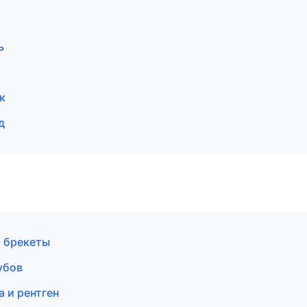
ь
к
д
и брекеты
убов
 и рентген