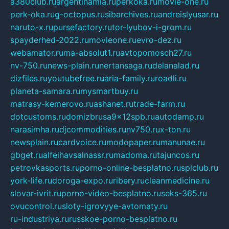
a380club.ru
argentinamia.ru
perkoka.ru
movie-one.ru
perk-oka.ru
g-octopus.ru
sibarchives.ru
andreislyusar.ru
naruto-x.ru
pursefactory.ru
tor-lyubov-i-grom.ru
spayderhed-2022.ru
movieone.ru
evro-dez.ru
webamator.ru
ma-absolut1.ru
avtopomosch27.ru
nv-750.ru
news-plain.ru
nertansaga.ru
delanalad.ru
dizfiles.ru
youtubefree.ru
aria-family.ru
roadli.ru
planeta-samara.ru
mysmartbuy.ru
matrasy-kemerovo.ru
ashanet.ru
trade-farm.ru
dotcustoms.ru
domizbrusa9x12spb.ru
autodamp.ru
narasimha.ru
djcommodities.ru
nv750.ru
x-ton.ru
newsplain.ru
cardvoice.ru
modopaper.ru
manunae.ru
gbget.ru
alfeihavsalnassr.ru
madoma.ru
tajuncos.ru
petrovkasports.ru
porno-online-besplatno.ru
splclub.ru
york-life.ru
doroga-expo.ru
ribery.ru
cleanmedicine.ru
slovar-ivrit.ru
porno-video-besplatno.ru
seks-365.ru
ovucontrol.ru
sloty-igrovyye-avtomaty.ru
ru-industriya.ru
russkoe-porno-besplatno.ru