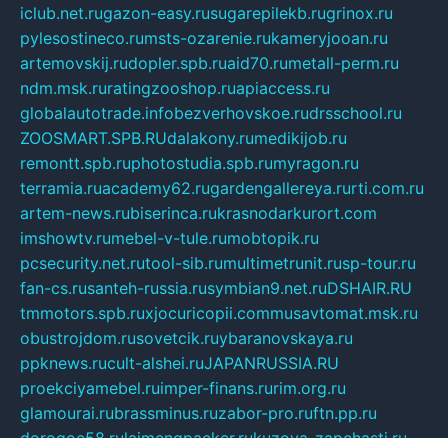
iclub.net.ru
gazon-easy.ru
sugarepilekb.ru
grinox.ru
pylesostineco.ru
msts-ozarenie.ru
kameryjooan.ru
artemovskij.ru
dopler.spb.ru
aid70.ru
metall-perm.ru
ndm.msk.ru
ratingzooshop.ru
apiaccess.ru
globalautotrade.info
bezverhovskoe.ru
drsschool.ru
ZOOSMART.SPB.RU
dalakony.ru
medikijob.ru
remontt.spb.ru
photostudia.spb.ru
myragon.ru
terramia.ru
academy62.ru
gardengallereya.ru
rti.com.ru
artem-news.ru
biserinca.ru
krasnodarkurort.com
imshowtv.ru
mebel-v-tule.ru
mobtopik.ru
pcsecurity.net.ru
tool-sib.ru
multimetrunit.ru
sp-tour.ru
fan-cs.ru
santeh-russia.ru
symbian9.net.ru
DSHAIR.RU
tmmotors.spb.ru
xjocuricopii.com
musavtomat.msk.ru
obustrojdom.ru
sovetcik.ru
ybaranovskaya.ru
ppknews.ru
cult-alshei.ru
JAPANRUSSIA.RU
proekciyamebel.ru
imper-finans.ru
rim.org.ru
glamourai.ru
brassminus.ru
zabor-pro.ru
ftn.pp.ru
dorogoe58.ru
laimengpacker.ru
kuzova-zapchasti.ru