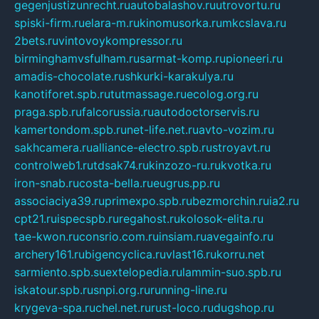
gegenjustizunrecht.ru
autobalashov.ru
utrovortu.ru
spiski-firm.ru
elara-m.ru
kinomusorka.ru
mkcslava.ru
2bets.ru
vintovoykompressor.ru
birminghamvsfulham.ru
sarmat-komp.ru
pioneeri.ru
amadis-chocolate.ru
shkurki-karakulya.ru
kanotiforet.spb.ru
tutmassage.ru
ecolog.org.ru
praga.spb.ru
falcorussia.ru
autodoctorservis.ru
kamertondom.spb.ru
net-life.net.ru
avto-vozim.ru
sakhcamera.ru
alliance-electro.spb.ru
stroyavt.ru
controlweb1.ru
tdsak74.ru
kinzozo-ru.ru
kvotka.ru
iron-snab.ru
costa-bella.ru
eugrus.pp.ru
associaciya39.ru
primexpo.spb.ru
bezmorchin.ru
ia2.ru
cpt21.ru
ispecspb.ru
regahost.ru
kolosok-elita.ru
tae-kwon.ru
consrio.com.ru
insiam.ru
avegainfo.ru
archery161.ru
bigencyclica.ru
vlast16.ru
korru.net
sarmiento.spb.su
extelopedia.ru
lammin-suo.spb.ru
iskatour.spb.ru
snpi.org.ru
running-line.ru
krygeva-spa.ru
chel.net.ru
rust-loco.ru
dugshop.ru