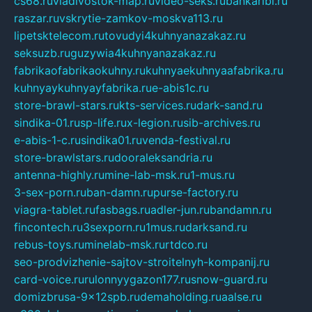
cs68.ru
vladivostok-map.ru
video-seks.ru
bankaribi.ru
raszar.ru
vskrytie-zamkov-moskva113.ru
lipetsktelecom.ru
tovudyi4kuhnyanazakaz.ru
seksuzb.ru
guzywia4kuhnyanazakaz.ru
fabrikaofabrikaokuhny.ru
kuhnyaekuhnyaafabrika.ru
kuhnyaykuhnyayfabrika.ru
e-abis1c.ru
store-brawl-stars.ru
kts-services.ru
dark-sand.ru
sindika-01.ru
sp-life.ru
x-legion.ru
sib-archives.ru
e-abis-1-c.ru
sindika01.ru
venda-festival.ru
store-brawlstars.ru
dooraleksandria.ru
antenna-highly.ru
mine-lab-msk.ru
1-mus.ru
3-sex-porn.ru
ban-damn.ru
purse-factory.ru
viagra-tablet.ru
fasbags.ru
adler-jun.ru
bandamn.ru
fincontech.ru
3sexporn.ru
1mus.ru
darksand.ru
rebus-toys.ru
minelab-msk.ru
rtdco.ru
seo-prodvizhenie-sajtov-stroitelnyh-kompanij.ru
card-voice.ru
rulonnyygazon177.ru
snow-guard.ru
domizbrusa-9x12spb.ru
demaholding.ru
aalse.ru