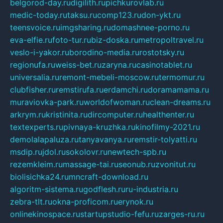
belgorod-day.ru
digilith.ru
pichkurovlab.ru
medic-today.ru
taksu.ru
comp123.ru
don-ykt.ru
teensvoice.ru
imgsharing.ru
domashnee-porno.ru
eva-elfie.ru
foto-tur.ru
biz-doska.ru
metropoltravel.ru
veslo-i-yakor.ru
borodino-media.ru
rostotsky.ru
regionufa.ru
weiss-bet.ru
zaryna.ru
casinotablet.ru
universalia.ru
remont-mebeli-moscow.ru
termomur.ru
clubfisher.ru
remstirufa.ru
erdamchi.ru
doramamama.ru
muraviovka-park.ru
worldofwoman.ru
clean-dreams.ru
arkrym.ru
kristinita.ru
dircomputer.ru
healthenter.ru
textexperts.ru
pivnaya-kruzhka.ru
kinofilmy-2021.ru
demolalapaluza.ru
tanyavanya.ru
remstir-tolyatti.ru
msdip.ru
jdol.ru
sokolovr.ru
newtech-spb.ru
rezemkleim.ru
massage-tai.ru
seonub.ru
zvonitut.ru
biolisichka24.ru
mncraft-download.ru
algoritm-sistema.ru
godflesh.ru
ru-industria.ru
zebra-tlt.ru
okna-proficom.ru
erynok.ru
onlinekinospace.ru
startupstudio-fefu.ru
zarges-ru.ru