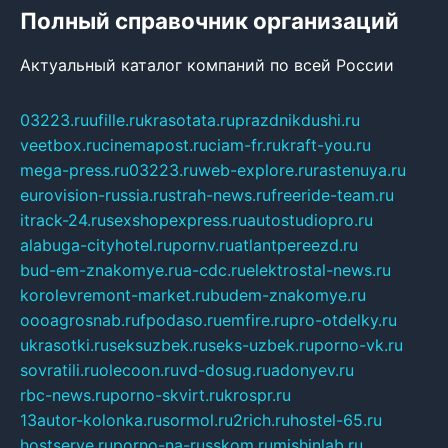
Полный справочник организаций
Актуальный каталог компаний по всей России
03223.ru
ufille.ru
krasotata.ru
prazdnikdushi.ru
veetbox.ru
cinemapost.ru
ciam-fr.ru
kraft-you.ru
mega-press.ru
03223.ru
web-explore.ru
rastenuya.ru
eurovision-russia.ru
strah-news.ru
freeride-team.ru
itrack-24.ru
sexshopexpress.ru
autostudiopro.ru
alabuga-cityhotel.ru
pornv.ru
atlantpereezd.ru
bud-em-znakomye.ru
a-cdc.ru
elektrostal-news.ru
korolevremont-market.ru
budem-znakomye.ru
oooagrosnab.ru
fpodaso.ru
emfire.ru
pro-otdelky.ru
ukrasotki.ru
seksuzbek.ru
seks-uzbek.ru
porno-vk.ru
sovratili.ru
olecoon.ru
vd-dosug.ru
adonyev.ru
rbc-news.ru
porno-skvirt.ru
krospr.ru
13autor-kolonka.ru
sormol.ru
2rich.ru
hostel-65.ru
hostserve.ru
porno-na-russkom.ru
mishinlab.ru