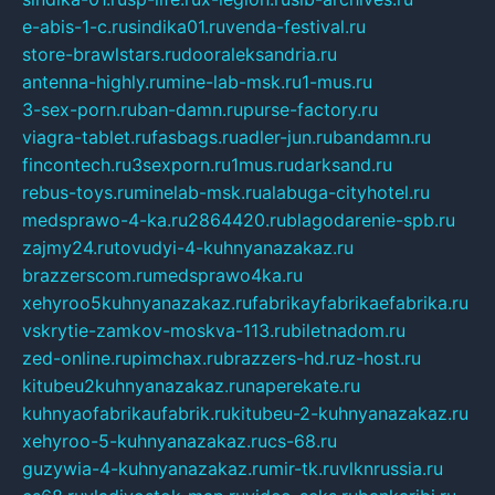
e-abis-1-c.ru
sindika01.ru
venda-festival.ru
store-brawlstars.ru
dooraleksandria.ru
antenna-highly.ru
mine-lab-msk.ru
1-mus.ru
3-sex-porn.ru
ban-damn.ru
purse-factory.ru
viagra-tablet.ru
fasbags.ru
adler-jun.ru
bandamn.ru
fincontech.ru
3sexporn.ru
1mus.ru
darksand.ru
rebus-toys.ru
minelab-msk.ru
alabuga-cityhotel.ru
medsprawo-4-ka.ru
2864420.ru
blagodarenie-spb.ru
zajmy24.ru
tovudyi-4-kuhnyanazakaz.ru
brazzerscom.ru
medsprawo4ka.ru
xehyroo5kuhnyanazakaz.ru
fabrikayfabrikaefabrika.ru
vskrytie-zamkov-moskva-113.ru
biletnadom.ru
zed-online.ru
pimchax.ru
brazzers-hd.ru
z-host.ru
kitubeu2kuhnyanazakaz.ru
naperekate.ru
kuhnyaofabrikaufabrik.ru
kitubeu-2-kuhnyanazakaz.ru
xehyroo-5-kuhnyanazakaz.ru
cs-68.ru
guzywia-4-kuhnyanazakaz.ru
mir-tk.ru
vlknrussia.ru