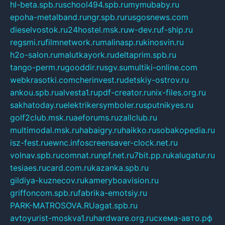
hl-beta.spb.ru
school494.spb.ru
mymubaby.ru
epoha-metalband.ru
ngr.spb.ru
rusgosnews.com
dieselvostok.ru
24hostel.msk.ru
w-dev.ru
f-ship.ru
regsmi.ru
filmnetwork.ru
malinasp.ru
kinosvin.ru
h2o-salon.ru
malutkayork.ru
deltaprim.spb.ru
tango-perm.ru
gooddir.ru
sgv.su
multiki-online.com
webkrasotki.com
cherinvest.ru
detskiy-ostrov.ru
ankou.spb.ru
alvesta1.ru
pdf-creator.ru
nix-files.org.ru
sakhatoday.ru
elektrikersymboler.ru
sputnikyes.ru
golf2club.msk.ru
aeforums.ru
zallclub.ru
multimodal.msk.ru
habaigry.ru
haikko.ru
sobakopedia.ru
isz-fest.ru
ewnc.info
screensaver-clock.net.ru
volnav.spb.ru
comnat.ru
npf.net.ru
7bit.pp.ru
kalugatur.ru
tesiaes.ru
card.com.ru
kazanka.spb.ru
gildiya-kuznecov.ru
kameryboavision.ru
griffoncom.spb.ru
fabrika-emotsiy.ru
PARK-MATROSOVA.RU
agat.spb.ru
avtoyurist-moskva1.ru
hardware.org.ru
схема-авто.рф