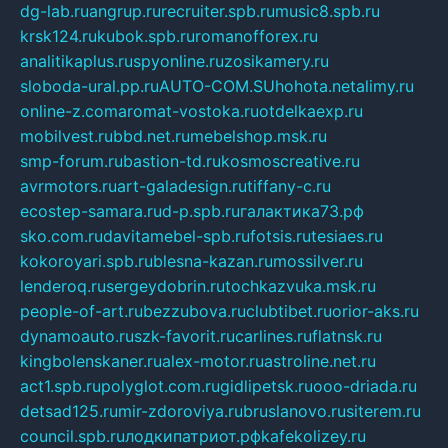
dg-lab.ru
angrup.ru
recruiter.spb.ru
music8.spb.ru
krsk124.ru
kubok.spb.ru
romanofforex.ru
analitikaplus.ru
spyonline.ru
zosikamery.ru
sloboda-ural.pp.ru
AUTO-COM.SU
hohota.net
alimy.ru
online-z.com
aromat-vostoka.ru
otdelkaexp.ru
mobilvest.ru
bbd.net.ru
mebelshop.msk.ru
smp-forum.ru
bastion-td.ru
kosmoscreative.ru
avrmotors.ru
art-galadesign.ru
tiffany-c.ru
ecostep-samara.ru
d-p.spb.ru
галактика73.рф
sko.com.ru
davitamebel-spb.ru
fotsis.ru
tesiaes.ru
kokoroyari.spb.ru
blesna-kazan.ru
mossilver.ru
lenderoq.ru
sergeydobrin.ru
tochkazvuka.msk.ru
people-of-art.ru
bezzubova.ru
clubtibet.ru
orior-aks.ru
dynamoauto.ru
szk-favorit.ru
carlines.ru
flatnsk.ru
kingbolenskaner.ru
alex-motor.ru
astroline.net.ru
act1.spb.ru
polyglot.com.ru
gidlipetsk.ru
ooo-driada.ru
detsad125.ru
mir-zdoroviya.ru
bruslanovo.ru
siterem.ru
council.spb.ru
лодкипатриот.рф
kafekolizey.ru