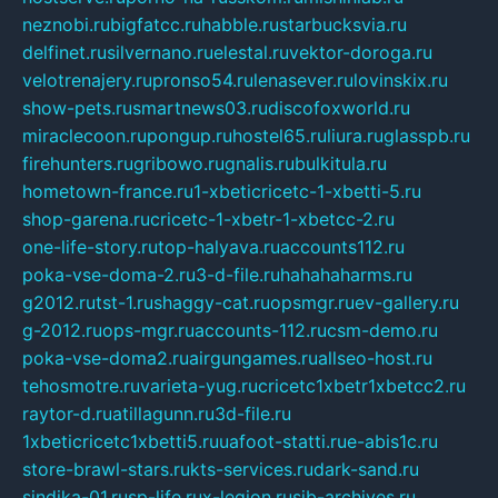
neznobi.ru
bigfatcc.ru
habble.ru
starbucksvia.ru
delfinet.ru
silvernano.ru
elestal.ru
vektor-doroga.ru
velotrenajery.ru
pronso54.ru
lenasever.ru
lovinskix.ru
show-pets.ru
smartnews03.ru
discofoxworld.ru
miraclecoon.ru
pongup.ru
hostel65.ru
liura.ru
glasspb.ru
firehunters.ru
gribowo.ru
gnalis.ru
bulkitula.ru
hometown-france.ru
1-xbeticricetc-1-xbetti-5.ru
shop-garena.ru
cricetc-1-xbetr-1-xbetcc-2.ru
one-life-story.ru
top-halyava.ru
accounts112.ru
poka-vse-doma-2.ru
3-d-file.ru
hahahaharms.ru
g2012.ru
tst-1.ru
shaggy-cat.ru
opsmgr.ru
ev-gallery.ru
g-2012.ru
ops-mgr.ru
accounts-112.ru
csm-demo.ru
poka-vse-doma2.ru
airgungames.ru
allseo-host.ru
tehosmotre.ru
varieta-yug.ru
cricetc1xbetr1xbetcc2.ru
raytor-d.ru
atillagunn.ru
3d-file.ru
1xbeticricetc1xbetti5.ru
uafoot-statti.ru
e-abis1c.ru
store-brawl-stars.ru
kts-services.ru
dark-sand.ru
sindika-01.ru
sp-life.ru
x-legion.ru
sib-archives.ru