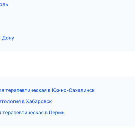
поль
а-Дону
гия терапевтическая в Южно-Сахалинск
атология в Хабаровск
я терапевтическая в Пермь