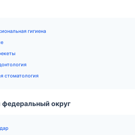
сиональная гигиена
ие
рекеты
донтология
ая стоматология
 федеральный округ
одар