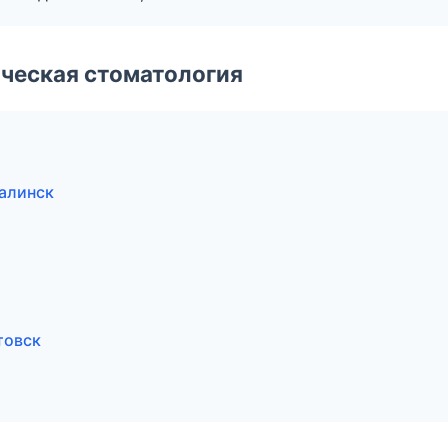
ческая стоматология
алинск
товск