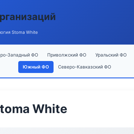
рганизаций
огия Stoma White
ро-Западный ФО
Приволжский ФО
Уральский ФО
Южный ФО
Северо-Кавказский ФО
toma White