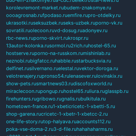
korolevremont-market.ru
budem-znakomye.ru
oooagrosnab.ru
fpodaso.ru
emfire.ru
pro-otdelky.ru
ukrasotki.ru
seksuzbek.ru
seks-uzbek.ru
porno-vk.ru
sovratili.ru
olecoon.ru
vd-dosug.ru
adonyev.ru
rbc-news.ru
porno-skvirt.ru
krospr.ru
13autor-kolonka.ru
sormol.ru
2rich.ru
hostel-65.ru
hostserve.ru
porno-na-russkom.ru
mishinlab.ru
neznobi.ru
bigfatcc.ru
habble.ru
starbucksvia.ru
delfinet.ru
silvernano.ru
elestal.ru
vektor-doroga.ru
velotrenajery.ru
pronso54.ru
lenasever.ru
lovinskix.ru
show-pets.ru
smartnews03.ru
discofoxworld.ru
miraclecoon.ru
pongup.ru
hostel65.ru
liura.ru
glasspb.ru
firehunters.ru
gribowo.ru
gnalis.ru
bulkitula.ru
hometown-france.ru
1-xbeticricetc-1-xbetti-5.ru
shop-garena.ru
cricetc-1-xbetr-1-xbetcc-2.ru
one-life-story.ru
top-halyava.ru
accounts112.ru
poka-vse-doma-2.ru
3-d-file.ru
hahahaharms.ru