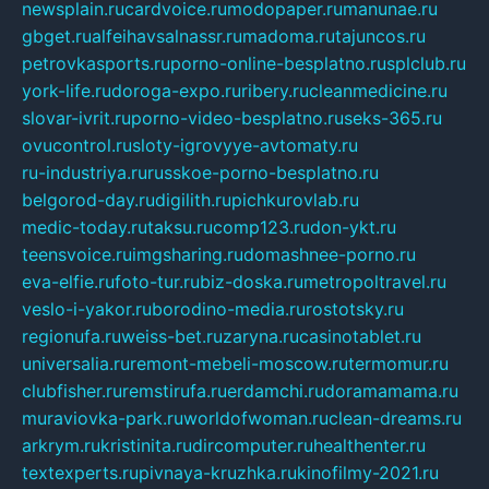
newsplain.ru
cardvoice.ru
modopaper.ru
manunae.ru
gbget.ru
alfeihavsalnassr.ru
madoma.ru
tajuncos.ru
petrovkasports.ru
porno-online-besplatno.ru
splclub.ru
york-life.ru
doroga-expo.ru
ribery.ru
cleanmedicine.ru
slovar-ivrit.ru
porno-video-besplatno.ru
seks-365.ru
ovucontrol.ru
sloty-igrovyye-avtomaty.ru
ru-industriya.ru
russkoe-porno-besplatno.ru
belgorod-day.ru
digilith.ru
pichkurovlab.ru
medic-today.ru
taksu.ru
comp123.ru
don-ykt.ru
teensvoice.ru
imgsharing.ru
domashnee-porno.ru
eva-elfie.ru
foto-tur.ru
biz-doska.ru
metropoltravel.ru
veslo-i-yakor.ru
borodino-media.ru
rostotsky.ru
regionufa.ru
weiss-bet.ru
zaryna.ru
casinotablet.ru
universalia.ru
remont-mebeli-moscow.ru
termomur.ru
clubfisher.ru
remstirufa.ru
erdamchi.ru
doramamama.ru
muraviovka-park.ru
worldofwoman.ru
clean-dreams.ru
arkrym.ru
kristinita.ru
dircomputer.ru
healthenter.ru
textexperts.ru
pivnaya-kruzhka.ru
kinofilmy-2021.ru