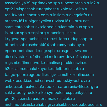
associaciya39.ru
primexpo.spb.ru
bezmorchin.ru
ia2.ru
cpt21.ru
ispecspb.ru
regahost.ru
kolosok-elita.ru
tae-kwon.ru
consrio.com.ru
insiam.ru
avegainfo.ru
archery161.ru
bigencyclica.ru
vlast16.ru
korru.net
sarmiento.spb.su
extelopedia.ru
lammin-suo.spb.ru
iskatour.spb.ru
snpi.org.ru
running-line.ru
krygeva-spa.ru
chel.net.ru
rust-loco.ru
dugshop.ru
hl-beta.spb.ru
school494.spb.ru
mymubaby.ru
epoha-metalband.ru
ngr.spb.ru
rusgosnews.com
dieselvostok.ru
24hostel.msk.ru
w-dev.ru
f-ship.ru
regsmi.ru
filmnetwork.ru
malinasp.ru
kinosvin.ru
h2o-salon.ru
malutkayork.ru
deltaprim.spb.ru
tango-perm.ru
gooddir.ru
sgv.su
multiki-online.com
webkrasotki.com
cherinvest.ru
detskiy-ostrov.ru
ankou.spb.ru
alvesta1.ru
pdf-creator.ru
nix-files.org.ru
sakhatoday.ru
elektrikersymboler.ru
sputnikyes.ru
golf2club.msk.ru
aeforums.ru
zallclub.ru
multimodal.msk.ru
habaigry.ru
haikko.ru
sobakopedia.ru