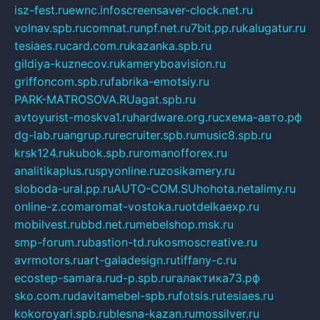
isz-fest.ru
ewnc.info
screensaver-clock.net.ru
volnav.spb.ru
comnat.ru
npf.net.ru
7bit.pp.ru
kalugatur.ru
tesiaes.ru
card.com.ru
kazanka.spb.ru
gildiya-kuznecov.ru
kameryboavision.ru
griffoncom.spb.ru
fabrika-emotsiy.ru
PARK-MATROSOVA.RU
agat.spb.ru
avtoyurist-moskva1.ru
hardware.org.ru
схема-авто.рф
dg-lab.ru
angrup.ru
recruiter.spb.ru
music8.spb.ru
krsk124.ru
kubok.spb.ru
romanofforex.ru
analitikaplus.ru
spyonline.ru
zosikamery.ru
sloboda-ural.pp.ru
AUTO-COM.SU
hohota.net
alimy.ru
online-z.com
aromat-vostoka.ru
otdelkaexp.ru
mobilvest.ru
bbd.net.ru
mebelshop.msk.ru
smp-forum.ru
bastion-td.ru
kosmoscreative.ru
avrmotors.ru
art-galadesign.ru
tiffany-c.ru
ecostep-samara.ru
d-p.spb.ru
галактика73.рф
sko.com.ru
davitamebel-spb.ru
fotsis.ru
tesiaes.ru
kokoroyari.spb.ru
blesna-kazan.ru
mossilver.ru