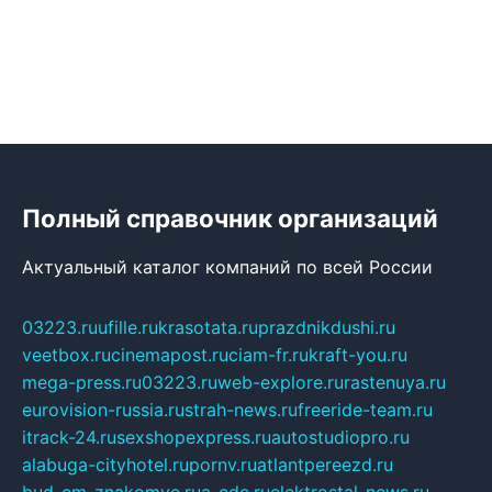
Полный справочник организаций
Актуальный каталог компаний по всей России
03223.ru
ufille.ru
krasotata.ru
prazdnikdushi.ru
veetbox.ru
cinemapost.ru
ciam-fr.ru
kraft-you.ru
mega-press.ru
03223.ru
web-explore.ru
rastenuya.ru
eurovision-russia.ru
strah-news.ru
freeride-team.ru
itrack-24.ru
sexshopexpress.ru
autostudiopro.ru
alabuga-cityhotel.ru
pornv.ru
atlantpereezd.ru
bud-em-znakomye.ru
a-cdc.ru
elektrostal-news.ru