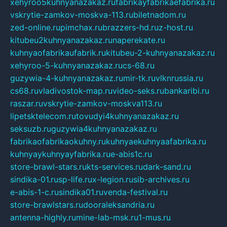
xehyroo5kuhnyanazakaz.ru
fabrikayfabrikaefabrika.ru
vskrytie-zamkov-moskva-113.ru
biletnadom.ru
zed-online.ru
pimchax.ru
brazzers-hd.ru
z-host.ru
kitubeu2kuhnyanazakaz.ru
naperekate.ru
kuhnyaofabrikaufabrik.ru
kitubeu-2-kuhnyanazakaz.ru
xehyroo-5-kuhnyanazakaz.ru
cs-68.ru
guzywia-4-kuhnyanazakaz.ru
mir-tk.ru
vlknrussia.ru
cs68.ru
vladivostok-map.ru
video-seks.ru
bankaribi.ru
raszar.ru
vskrytie-zamkov-moskva113.ru
lipetsktelecom.ru
tovudyi4kuhnyanazakaz.ru
seksuzb.ru
guzywia4kuhnyanazakaz.ru
fabrikaofabrikaokuhny.ru
kuhnyaekuhnyaafabrika.ru
kuhnyaykuhnyayfabrika.ru
e-abis1c.ru
store-brawl-stars.ru
kts-services.ru
dark-sand.ru
sindika-01.ru
sp-life.ru
x-legion.ru
sib-archives.ru
e-abis-1-c.ru
sindika01.ru
venda-festival.ru
store-brawlstars.ru
dooraleksandria.ru
antenna-highly.ru
mine-lab-msk.ru
1-mus.ru