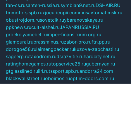
fan-cs.ru
santeh-russia.ru
symbian9.net.ru
DSHAIR.RU
tmmotors.spb.ru
xjocuricopii.com
musavtomat.msk.ru
obustrojdom.ru
sovetcik.ru
ybaranovskaya.ru
ppknews.ru
cult-alshei.ru
JAPANRUSSIA.RU
proekciyamebel.ru
imper-finans.ru
rim.org.ru
glamourai.ru
brassminus.ru
zabor-pro.ru
ftn.pp.ru
dorogoe58.ru
laimengpacker.ru
kuzova-zapchasti.ru
sageerp.ru
taxodrom.ru
dsrazvitie.ru
hardcity.net.ru
ratinghomegames.ru
topservice25.ru
gubernyan.ru
gtglasslined.ru
ii4.ru
tssport.spb.ru
andorra24.com
blackwallstreet.ru
oboimos.ru
optim-doors.com.ru
ikuch.ru
nycr.org.ru
npa21.ru
vremya-ch.spb.ru
desert000.ru
ivtorgi.ru
ifiori.ru
catalog-statei.ru
dcv.org.ru
spetsmaster174.ru
ipkameryhiseeu.ru
dum26.ru
ruspol.spb.ru
fr-opendp.ru
kam-solnyshko.ru
cheyenne-arapaho.ru
sevzapmetal.spb.ru
ted-lapidus.spb.ru
parasite-eliminator.ru
sigma-complete.ru
modernworld.ru
dama-moda.ru