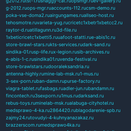
g2012.ru
tst-1.ru
shaggy-cat.ru
opsmgr.ru
ev-gallery.ru
g-2012.ru
ops-mgr.ru
accounts-112.ru
csm-demo.ru
poka-vse-doma2.ru
airgungames.ru
allseo-host.ru
tehosmotre.ru
varieta-yug.ru
cricetc1xbetr1xbetcc2.ru
raytor-d.ru
atillagunn.ru
3d-file.ru
1xbeticricetc1xbetti5.ru
uafoot-statti.ru
e-abis1c.ru
store-brawl-stars.ru
kts-services.ru
dark-sand.ru
sindika-01.ru
sp-life.ru
x-legion.ru
sib-archives.ru
e-abis-1-c.ru
sindika01.ru
venda-festival.ru
store-brawlstars.ru
dooraleksandria.ru
antenna-highly.ru
mine-lab-msk.ru
1-mus.ru
3-sex-porn.ru
ban-damn.ru
purse-factory.ru
viagra-tablet.ru
fasbags.ru
adler-jun.ru
bandamn.ru
fincontech.ru
3sexporn.ru
1mus.ru
darksand.ru
rebus-toys.ru
minelab-msk.ru
alabuga-cityhotel.ru
medsprawo-4-ka.ru
2864420.ru
blagodarenie-spb.ru
zajmy24.ru
tovudyi-4-kuhnyanazakaz.ru
brazzerscom.ru
medsprawo4ka.ru