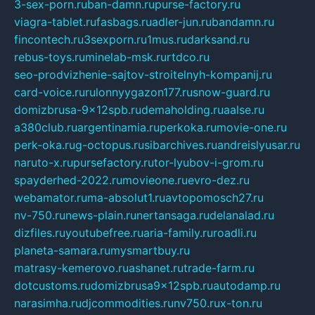
3-sex-porn.ru
ban-damn.ru
purse-factory.ru
viagra-tablet.ru
fasbags.ru
adler-jun.ru
bandamn.ru
fincontech.ru
3sexporn.ru
1mus.ru
darksand.ru
rebus-toys.ru
minelab-msk.ru
rtdco.ru
seo-prodvizhenie-sajtov-stroitelnyh-kompanij.ru
card-voice.ru
rulonnyygazon177.ru
snow-guard.ru
domizbrusa-9x12spb.ru
demaholding.ru
aalse.ru
a380club.ru
argentinamia.ru
perkoka.ru
movie-one.ru
perk-oka.ru
g-octopus.ru
sibarchives.ru
andreislyusar.ru
naruto-x.ru
pursefactory.ru
tor-lyubov-i-grom.ru
spayderhed-2022.ru
movieone.ru
evro-dez.ru
webamator.ru
ma-absolut1.ru
avtopomosch27.ru
nv-750.ru
news-plain.ru
nertansaga.ru
delanalad.ru
dizfiles.ru
youtubefree.ru
aria-family.ru
roadli.ru
planeta-samara.ru
mysmartbuy.ru
matrasy-kemerovo.ru
ashanet.ru
trade-farm.ru
dotcustoms.ru
domizbrusa9x12spb.ru
autodamp.ru
narasimha.ru
djcommodities.ru
nv750.ru
x-ton.ru