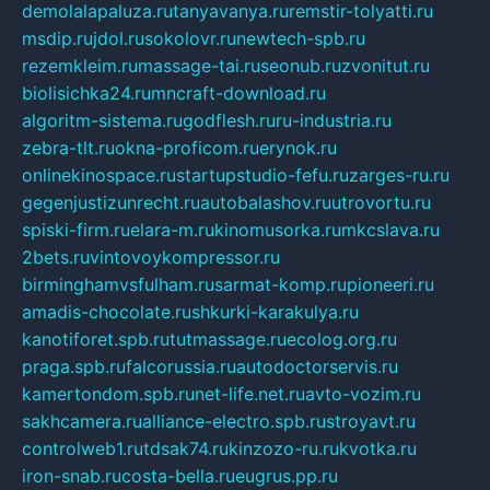
demolalapaluza.ru
tanyavanya.ru
remstir-tolyatti.ru
msdip.ru
jdol.ru
sokolovr.ru
newtech-spb.ru
rezemkleim.ru
massage-tai.ru
seonub.ru
zvonitut.ru
biolisichka24.ru
mncraft-download.ru
algoritm-sistema.ru
godflesh.ru
ru-industria.ru
zebra-tlt.ru
okna-proficom.ru
erynok.ru
onlinekinospace.ru
startupstudio-fefu.ru
zarges-ru.ru
gegenjustizunrecht.ru
autobalashov.ru
utrovortu.ru
spiski-firm.ru
elara-m.ru
kinomusorka.ru
mkcslava.ru
2bets.ru
vintovoykompressor.ru
birminghamvsfulham.ru
sarmat-komp.ru
pioneeri.ru
amadis-chocolate.ru
shkurki-karakulya.ru
kanotiforet.spb.ru
tutmassage.ru
ecolog.org.ru
praga.spb.ru
falcorussia.ru
autodoctorservis.ru
kamertondom.spb.ru
net-life.net.ru
avto-vozim.ru
sakhcamera.ru
alliance-electro.spb.ru
stroyavt.ru
controlweb1.ru
tdsak74.ru
kinzozo-ru.ru
kvotka.ru
iron-snab.ru
costa-bella.ru
eugrus.pp.ru