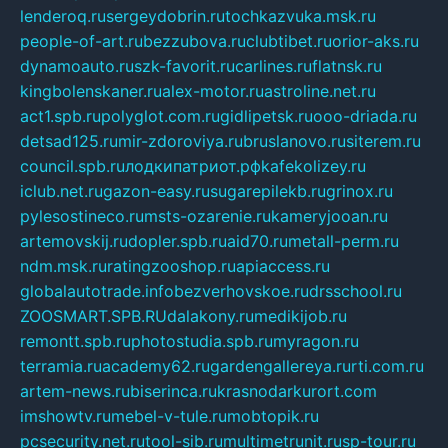
lenderoq.ru
sergeydobrin.ru
tochkazvuka.msk.ru
people-of-art.ru
bezzubova.ru
clubtibet.ru
orior-aks.ru
dynamoauto.ru
szk-favorit.ru
carlines.ru
flatnsk.ru
kingbolenskaner.ru
alex-motor.ru
astroline.net.ru
act1.spb.ru
polyglot.com.ru
gidlipetsk.ru
ooo-driada.ru
detsad125.ru
mir-zdoroviya.ru
bruslanovo.ru
siterem.ru
council.spb.ru
лодкипатриот.рф
kafekolizey.ru
iclub.net.ru
gazon-easy.ru
sugarepilekb.ru
grinox.ru
pylesostineco.ru
msts-ozarenie.ru
kameryjooan.ru
artemovskij.ru
dopler.spb.ru
aid70.ru
metall-perm.ru
ndm.msk.ru
ratingzooshop.ru
apiaccess.ru
globalautotrade.info
bezverhovskoe.ru
drsschool.ru
ZOOSMART.SPB.RU
dalakony.ru
medikijob.ru
remontt.spb.ru
photostudia.spb.ru
myragon.ru
terramia.ru
academy62.ru
gardengallereya.ru
rti.com.ru
artem-news.ru
biserinca.ru
krasnodarkurort.com
imshowtv.ru
mebel-v-tule.ru
mobtopik.ru
pcsecurity.net.ru
tool-sib.ru
multimetrunit.ru
sp-tour.ru