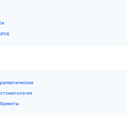
ск
ород
ерапевтическая
 стоматология
 брекеты