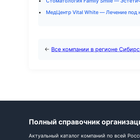
Стоматология Family Smile — Эстети
МедЦентр Vital White — Лечение под
←
Все компании в регионе Сибир
Полный справочник организац
Актуальный каталог компаний по всей Рос