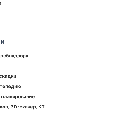
в
и
ми
требнадзора
скидки
ортопедию
 планирование
оп, 3D-сканер, КТ