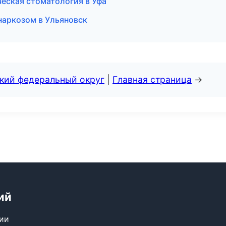
ческая стоматология в Уфа
 наркозом в Ульяновск
ский федеральный округ
|
Главная страница
→
ий
сии