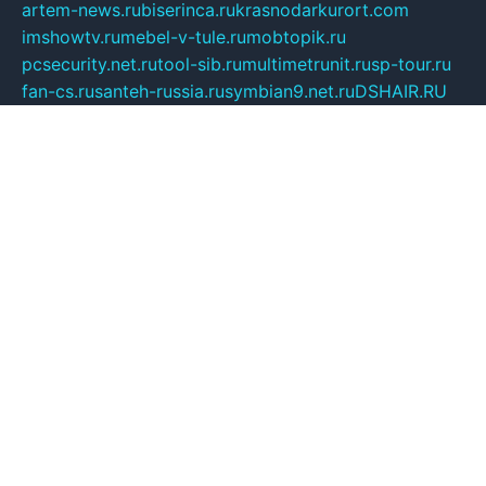
artem-news.ru
biserinca.ru
krasnodarkurort.com
imshowtv.ru
mebel-v-tule.ru
mobtopik.ru
pcsecurity.net.ru
tool-sib.ru
multimetrunit.ru
sp-tour.ru
fan-cs.ru
santeh-russia.ru
symbian9.net.ru
DSHAIR.RU
tmmotors.spb.ru
xjocuricopii.com
musavtomat.msk.ru
obustrojdom.ru
sovetcik.ru
ybaranovskaya.ru
ppknews.ru
cult-alshei.ru
JAPANRUSSIA.RU
proekciyamebel.ru
imper-finans.ru
rim.org.ru
glamourai.ru
brassminus.ru
zabor-pro.ru
ftn.pp.ru
dorogoe58.ru
laimengpacker.ru
kuzova-zapchasti.ru
sageerp.ru
taxodrom.ru
dsrazvitie.ru
hardcity.net.ru
ratinghomegames.ru
topservice25.ru
gubernyan.ru
gtglasslined.ru
ii4.ru
tssport.spb.ru
andorra24.com
blackwallstreet.ru
oboimos.ru
optim-doors.com.ru
ikuch.ru
nycr.org.ru
npa21.ru
vremya-ch.spb.ru
desert000.ru
ivtorgi.ru
ifiori.ru
catalog-statei.ru
dcv.org.ru
spetsmaster174.ru
ipkameryhiseeu.ru
dum26.ru
ruspol.spb.ru
fr-opendp.ru
kam-solnyshko.ru