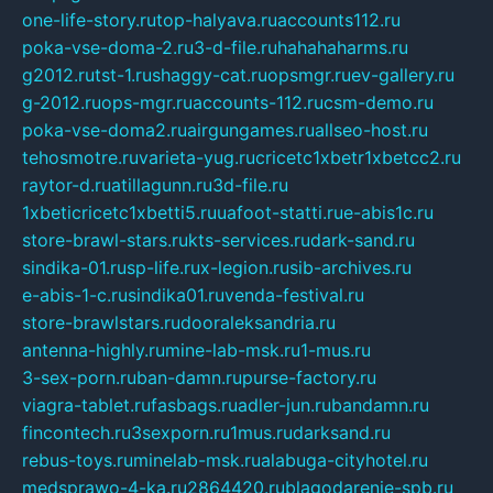
one-life-story.ru
top-halyava.ru
accounts112.ru
poka-vse-doma-2.ru
3-d-file.ru
hahahaharms.ru
g2012.ru
tst-1.ru
shaggy-cat.ru
opsmgr.ru
ev-gallery.ru
g-2012.ru
ops-mgr.ru
accounts-112.ru
csm-demo.ru
poka-vse-doma2.ru
airgungames.ru
allseo-host.ru
tehosmotre.ru
varieta-yug.ru
cricetc1xbetr1xbetcc2.ru
raytor-d.ru
atillagunn.ru
3d-file.ru
1xbeticricetc1xbetti5.ru
uafoot-statti.ru
e-abis1c.ru
store-brawl-stars.ru
kts-services.ru
dark-sand.ru
sindika-01.ru
sp-life.ru
x-legion.ru
sib-archives.ru
e-abis-1-c.ru
sindika01.ru
venda-festival.ru
store-brawlstars.ru
dooraleksandria.ru
antenna-highly.ru
mine-lab-msk.ru
1-mus.ru
3-sex-porn.ru
ban-damn.ru
purse-factory.ru
viagra-tablet.ru
fasbags.ru
adler-jun.ru
bandamn.ru
fincontech.ru
3sexporn.ru
1mus.ru
darksand.ru
rebus-toys.ru
minelab-msk.ru
alabuga-cityhotel.ru
medsprawo-4-ka.ru
2864420.ru
blagodarenie-spb.ru