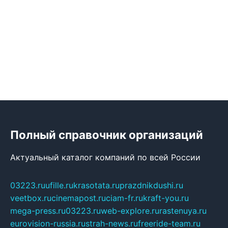
Полный справочник организаций
Актуальный каталог компаний по всей России
03223.ru
ufille.ru
krasotata.ru
prazdnikdushi.ru
veetbox.ru
cinemapost.ru
ciam-fr.ru
kraft-you.ru
mega-press.ru
03223.ru
web-explore.ru
rastenuya.ru
eurovision-russia.ru
strah-news.ru
freeride-team.ru