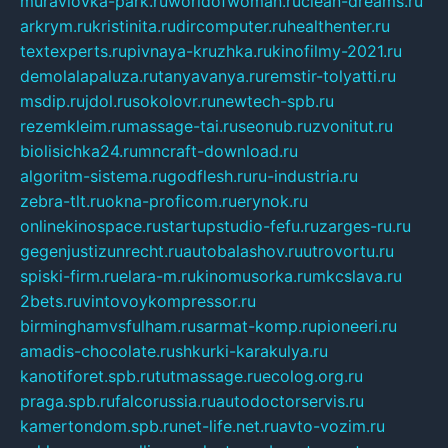
muraviovka-park.ru
worldofwoman.ru
clean-dreams.ru
arkrym.ru
kristinita.ru
dircomputer.ru
healthenter.ru
textexperts.ru
pivnaya-kruzhka.ru
kinofilmy-2021.ru
demolalapaluza.ru
tanyavanya.ru
remstir-tolyatti.ru
msdip.ru
jdol.ru
sokolovr.ru
newtech-spb.ru
rezemkleim.ru
massage-tai.ru
seonub.ru
zvonitut.ru
biolisichka24.ru
mncraft-download.ru
algoritm-sistema.ru
godflesh.ru
ru-industria.ru
zebra-tlt.ru
okna-proficom.ru
erynok.ru
onlinekinospace.ru
startupstudio-fefu.ru
zarges-ru.ru
gegenjustizunrecht.ru
autobalashov.ru
utrovortu.ru
spiski-firm.ru
elara-m.ru
kinomusorka.ru
mkcslava.ru
2bets.ru
vintovoykompressor.ru
birminghamvsfulham.ru
sarmat-komp.ru
pioneeri.ru
amadis-chocolate.ru
shkurki-karakulya.ru
kanotiforet.spb.ru
tutmassage.ru
ecolog.org.ru
praga.spb.ru
falcorussia.ru
autodoctorservis.ru
kamertondom.spb.ru
net-life.net.ru
avto-vozim.ru