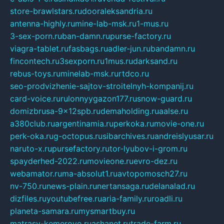
store-brawlstars.ru
dooraleksandria.ru
antenna-highly.ru
mine-lab-msk.ru
1-mus.ru
3-sex-porn.ru
ban-damn.ru
purse-factory.ru
viagra-tablet.ru
fasbags.ru
adler-jun.ru
bandamn.ru
fincontech.ru
3sexporn.ru
1mus.ru
darksand.ru
rebus-toys.ru
minelab-msk.ru
rtdco.ru
seo-prodvizhenie-sajtov-stroitelnyh-kompanij.ru
card-voice.ru
rulonnyygazon177.ru
snow-guard.ru
domizbrusa-9x12spb.ru
demaholding.ru
aalse.ru
a380club.ru
argentinamia.ru
perkoka.ru
movie-one.ru
perk-oka.ru
g-octopus.ru
sibarchives.ru
andreislyusar.ru
naruto-x.ru
pursefactory.ru
tor-lyubov-i-grom.ru
spayderhed-2022.ru
movieone.ru
evro-dez.ru
webamator.ru
ma-absolut1.ru
avtopomosch27.ru
nv-750.ru
news-plain.ru
nertansaga.ru
delanalad.ru
dizfiles.ru
youtubefree.ru
aria-family.ru
roadli.ru
planeta-samara.ru
mysmartbuy.ru
matrasy-kemerovo.ru
ashanet.ru
trade-farm.ru