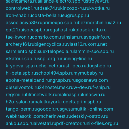
sakhcamera.ru
alliance-electro.spb.ru
stroyavt.ru
controlweb1.ru
tdsak74.ru
kinzozo-ru.ru
kvotka.ru
iron-snab.ru
costa-bella.ru
eugrus.pp.ru
associaciya39.ru
primexpo.spb.ru
bezmorchin.ru
ia2.ru
cpt21.ru
ispecspb.ru
regahost.ru
kolosok-elita.ru
tae-kwon.ru
consrio.com.ru
insiam.ru
avegainfo.ru
archery161.ru
bigencyclica.ru
vlast16.ru
korru.net
sarmiento.spb.su
extelopedia.ru
lammin-suo.spb.ru
iskatour.spb.ru
snpi.org.ru
running-line.ru
krygeva-spa.ru
chel.net.ru
rust-loco.ru
dugshop.ru
hl-beta.spb.ru
school494.spb.ru
mymubaby.ru
epoha-metalband.ru
ngr.spb.ru
rusgosnews.com
dieselvostok.ru
24hostel.msk.ru
w-dev.ru
f-ship.ru
regsmi.ru
filmnetwork.ru
malinasp.ru
kinosvin.ru
h2o-salon.ru
malutkayork.ru
deltaprim.spb.ru
tango-perm.ru
gooddir.ru
sgv.su
multiki-online.com
webkrasotki.com
cherinvest.ru
detskiy-ostrov.ru
ankou.spb.ru
alvesta1.ru
pdf-creator.ru
nix-files.org.ru