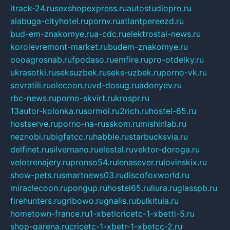
itrack-24.ru
sexshopexpress.ru
autostudiopro.ru
alabuga-cityhotel.ru
pornv.ru
atlantpereezd.ru
bud-em-znakomye.ru
a-cdc.ru
elektrostal-news.ru
korolevremont-market.ru
budem-znakomye.ru
oooagrosnab.ru
fpodaso.ru
emfire.ru
pro-otdelky.ru
ukrasotki.ru
seksuzbek.ru
seks-uzbek.ru
porno-vk.ru
sovratili.ru
olecoon.ru
vd-dosug.ru
adonyev.ru
rbc-news.ru
porno-skvirt.ru
krospr.ru
13autor-kolonka.ru
sormol.ru
2rich.ru
hostel-65.ru
hostserve.ru
porno-na-russkom.ru
mishinlab.ru
neznobi.ru
bigfatcc.ru
habble.ru
starbucksvia.ru
delfinet.ru
silvernano.ru
elestal.ru
vektor-doroga.ru
velotrenajery.ru
pronso54.ru
lenasever.ru
lovinskix.ru
show-pets.ru
smartnews03.ru
discofoxworld.ru
miraclecoon.ru
pongup.ru
hostel65.ru
liura.ru
glasspb.ru
firehunters.ru
gribowo.ru
gnalis.ru
bulkitula.ru
hometown-france.ru
1-xbeticricetc-1-xbetti-5.ru
shop-garena.ru
cricetc-1-xbetr-1-xbetcc-2.ru