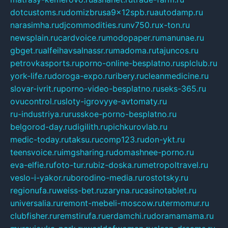
dotcustoms.ru
domizbrusa9x12spb.ru
autodamp.ru
narasimha.ru
djcommodities.ru
nv750.ru
x-ton.ru
newsplain.ru
cardvoice.ru
modopaper.ru
manunae.ru
gbget.ru
alfeihavsalnassr.ru
madoma.ru
tajuncos.ru
petrovkasports.ru
porno-online-besplatno.ru
splclub.ru
york-life.ru
doroga-expo.ru
ribery.ru
cleanmedicine.ru
slovar-ivrit.ru
porno-video-besplatno.ru
seks-365.ru
ovucontrol.ru
sloty-igrovyye-avtomaty.ru
ru-industriya.ru
russkoe-porno-besplatno.ru
belgorod-day.ru
digilith.ru
pichkurovlab.ru
medic-today.ru
taksu.ru
comp123.ru
don-ykt.ru
teensvoice.ru
imgsharing.ru
domashnee-porno.ru
eva-elfie.ru
foto-tur.ru
biz-doska.ru
metropoltravel.ru
veslo-i-yakor.ru
borodino-media.ru
rostotsky.ru
regionufa.ru
weiss-bet.ru
zaryna.ru
casinotablet.ru
universalia.ru
remont-mebeli-moscow.ru
termomur.ru
clubfisher.ru
remstirufa.ru
erdamchi.ru
doramamama.ru