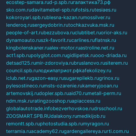
ecostep-samara.ru
d-p.spb.ru
галактика73.рф
sko.com.ru
davitamebel-spb.ru
fotsis.ru
tesiaes.ru
kokoroyari.spb.ru
blesna-kazan.ru
mossilver.ru
lenderoq.ru
sergeydobrin.ru
tochkazvuka.msk.ru
people-of-art.ru
bezzubova.ru
clubtibet.ru
orior-aks.ru
dynamoauto.ru
szk-favorit.ru
carlines.ru
flatnsk.ru
kingbolenskaner.ru
alex-motor.ru
astroline.net.ru
act1.spb.ru
polyglot.com.ru
gidlipetsk.ru
ooo-driada.ru
detsad125.ru
mir-zdoroviya.ru
bruslanovo.ru
siterem.ru
council.spb.ru
лодкипатриот.рф
kafekolizey.ru
iclub.net.ru
gazon-easy.ru
sugarepilekb.ru
grinox.ru
pylesostineco.ru
msts-ozarenie.ru
kameryjooan.ru
artemovskij.ru
dopler.spb.ru
aid70.ru
metall-perm.ru
ndm.msk.ru
ratingzooshop.ru
apiaccess.ru
globalautotrade.info
bezverhovskoe.ru
drsschool.ru
ZOOSMART.SPB.RU
dalakony.ru
medikijob.ru
remontt.spb.ru
photostudia.spb.ru
myragon.ru
terramia.ru
academy62.ru
gardengallereya.ru
rti.com.ru