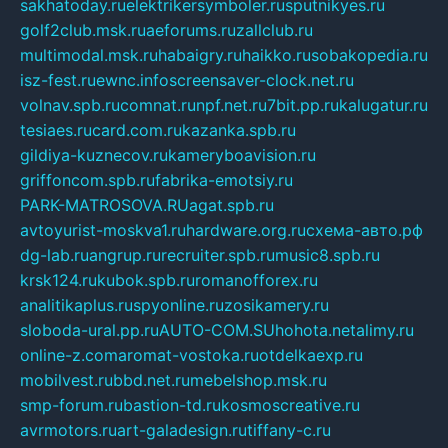
sakhatoday.ru
elektrikersymboler.ru
sputnikyes.ru
golf2club.msk.ru
aeforums.ru
zallclub.ru
multimodal.msk.ru
habaigry.ru
haikko.ru
sobakopedia.ru
isz-fest.ru
ewnc.info
screensaver-clock.net.ru
volnav.spb.ru
comnat.ru
npf.net.ru
7bit.pp.ru
kalugatur.ru
tesiaes.ru
card.com.ru
kazanka.spb.ru
gildiya-kuznecov.ru
kameryboavision.ru
griffoncom.spb.ru
fabrika-emotsiy.ru
PARK-MATROSOVA.RU
agat.spb.ru
avtoyurist-moskva1.ru
hardware.org.ru
схема-авто.рф
dg-lab.ru
angrup.ru
recruiter.spb.ru
music8.spb.ru
krsk124.ru
kubok.spb.ru
romanofforex.ru
analitikaplus.ru
spyonline.ru
zosikamery.ru
sloboda-ural.pp.ru
AUTO-COM.SU
hohota.net
alimy.ru
online-z.com
aromat-vostoka.ru
otdelkaexp.ru
mobilvest.ru
bbd.net.ru
mebelshop.msk.ru
smp-forum.ru
bastion-td.ru
kosmoscreative.ru
avrmotors.ru
art-galadesign.ru
tiffany-c.ru