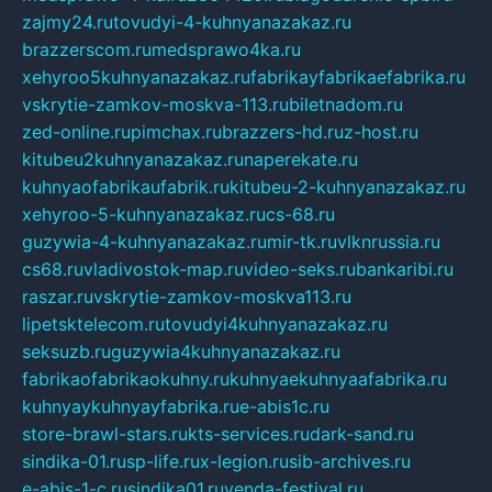
zajmy24.ru
tovudyi-4-kuhnyanazakaz.ru
brazzerscom.ru
medsprawo4ka.ru
xehyroo5kuhnyanazakaz.ru
fabrikayfabrikaefabrika.ru
vskrytie-zamkov-moskva-113.ru
biletnadom.ru
zed-online.ru
pimchax.ru
brazzers-hd.ru
z-host.ru
kitubeu2kuhnyanazakaz.ru
naperekate.ru
kuhnyaofabrikaufabrik.ru
kitubeu-2-kuhnyanazakaz.ru
xehyroo-5-kuhnyanazakaz.ru
cs-68.ru
guzywia-4-kuhnyanazakaz.ru
mir-tk.ru
vlknrussia.ru
cs68.ru
vladivostok-map.ru
video-seks.ru
bankaribi.ru
raszar.ru
vskrytie-zamkov-moskva113.ru
lipetsktelecom.ru
tovudyi4kuhnyanazakaz.ru
seksuzb.ru
guzywia4kuhnyanazakaz.ru
fabrikaofabrikaokuhny.ru
kuhnyaekuhnyaafabrika.ru
kuhnyaykuhnyayfabrika.ru
e-abis1c.ru
store-brawl-stars.ru
kts-services.ru
dark-sand.ru
sindika-01.ru
sp-life.ru
x-legion.ru
sib-archives.ru
e-abis-1-c.ru
sindika01.ru
venda-festival.ru